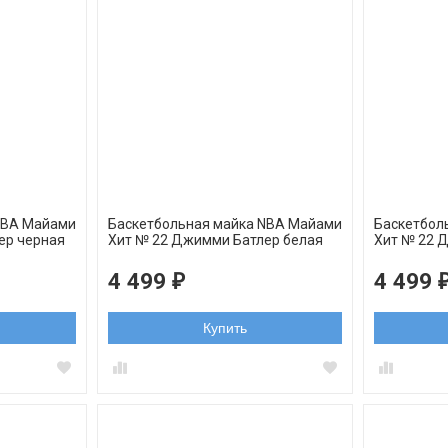
NBA Майами
Баскетбольная майка NBA Майами
Баскетбол
ер черная
Xит № 22 Джимми Батлер белая
Xит № 22 
an
классика swingman
swingman 
4 499
4 499
₽
Купить