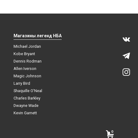
Магазины легенд НБА
Michael Jordan
Kobe Bryant
Dennis Rodman
Allen Iverson
Magic Johnson
Larry Bird
Shaquille O'Neal
Charles Barkley
Dwayne Wade
Kevin Garnett
0