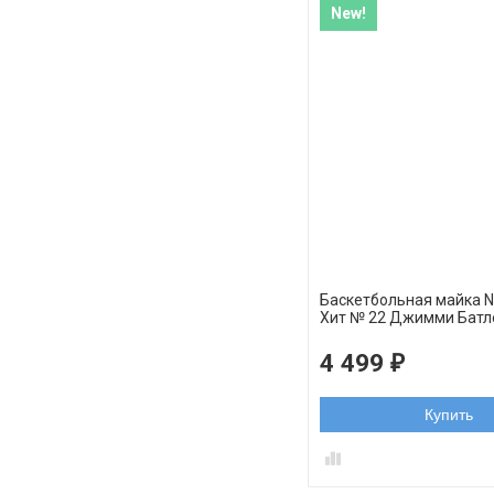
New!
Баскетбольная майка 
Xит № 22 Джимми Батл
розовая swingman
4 499
₽
Купить