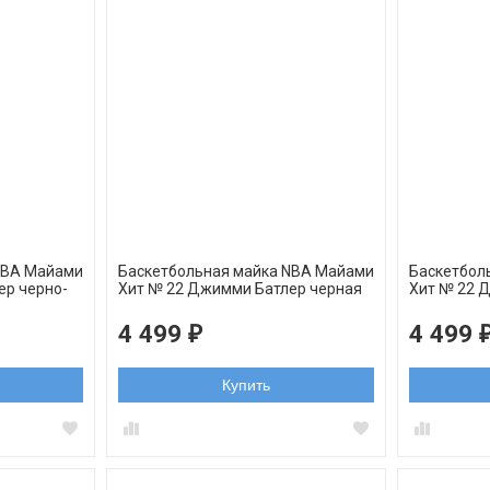
NBA Майами
Баскетбольная майка NBA Майами
Баскетбол
ер черно-
Xит № 22 Джимми Батлер черная
Xит № 22 
swingman
swingman
4 499
4 499
₽
Купить