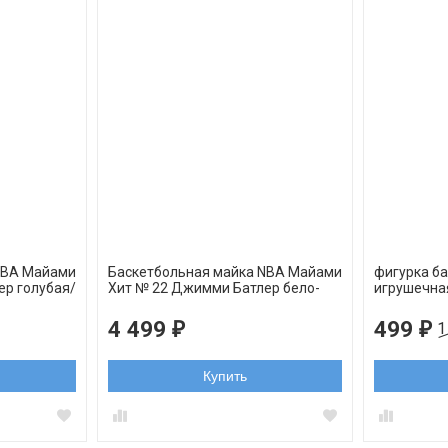
NBA Майами
Баскетбольная майка NBA Майами
фигурка б
ер голубая/
Xит № 22 Джимми Батлер бело-
игрушечна
розовая swingman
Джимми Ба
6,5 см
4 499
499
₽
₽
1
Купить