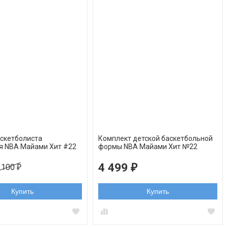
аскетболиста
Комплект детской баскетбольной
я NBA Майами Хит #22
формы NBA Майами Хит №22
тлер красная форма
Джимми Батлер черно-розовый
4 499
₽
 100
₽
Товар в корзине
Купить
Купить