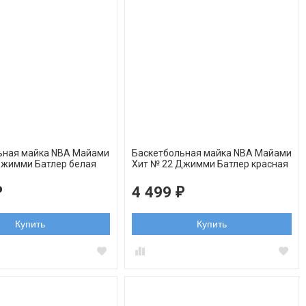
ьная майка NBA Майами
Баскетбольная майка NBA Майами
Джимми Батлер белая
Xит № 22 Джимми Батлер красная
2022
swingman
4 499
₽
₽
Купить
Купить