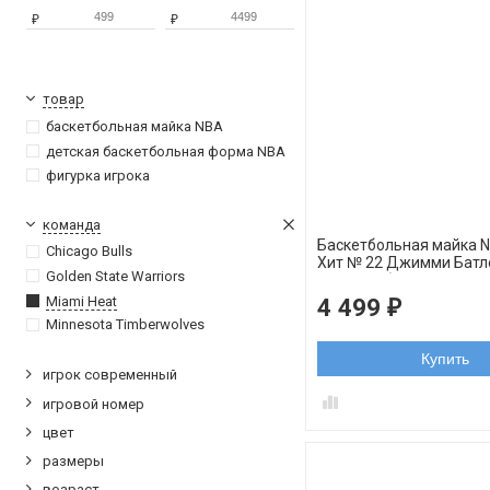
₽
₽
товар
баскетбольная майка NBA
детская баскетбольная форма NBA
фигурка игрока
команда
Баскетбольная майка 
Chicago Bulls
Xит № 22 Джимми Батл
Golden State Warriors
цветные буквы swingm
Miami Heat
4 499
₽
Minnesota Timberwolves
Купить
игрок современный
игровой номер
цвет
размеры
возраст