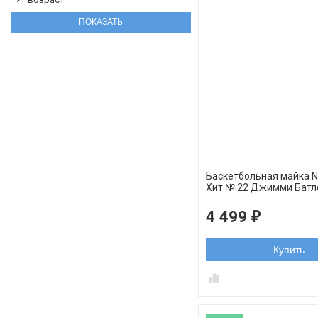
Баскетбольная майка 
Xит № 22 Джимми Батл
розовая swingman
4 499
₽
Купить