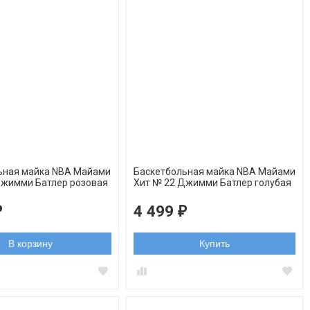
ьная майка NBA Майами
Баскетбольная майка NBA Майами
Джимми Батлер розовая
Xит № 22 Джимми Батлер голубая
swingman
4 499
₽
₽
В корзину
Купить