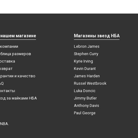
 нашем магазине
Магазины звезд НБА
 компании
Lebron James
аблица размеров
Stephen Curry
оставка
Kyrie Irving
озврат
Kevin Durant
арантии и качество
James Harden
AQ
Russel Westbrook
онтакты
Luka Doncic
ход за майками НБА
Jimmy Butler
Anthony Davis
Paul George
 NBA.