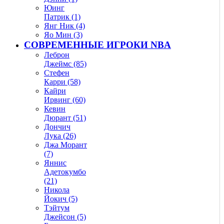
Юинг
Патрик (1)
Янг Ник (4)
Яо Мин (3)
СОВРЕМЕННЫЕ ИГРОКИ NBA
Леброн
Джеймс (85)
Стефен
Карри (58)
Кайри
Ирвинг (60)
Кевин
Дюрант (51)
Дончич
Лука (26)
Джа Морант
(7)
Яннис
Адетокумбо
(21)
Никола
Йокич (5)
Тэйтум
Джейсон (5)