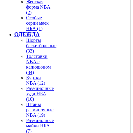
Женская
форма NBA
(2)
Особые
серии маек
НБА (1)
ОДЕЖДА
Шорты
баскетбольные
(33)
Толстовки
NBA с
капюшоном
(34)
Куртки
NBA (12)
Разминочные
худи НБА
(10)
Штаны
разминочные
NBA (19)
Разминочные
майки НБА
(7)