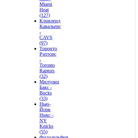
Miami
Heat
(127)
Кливленд
Кавальерс
-
CAVS
(97)
Торонто
Рэпторс
-
Toronto
Raptors
(32)
Милуоки
Бакс -
Bucks
(33)
Нью-
Йорк
Никс -
NY
Knicks
(55)
Филадельфия