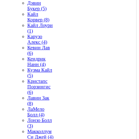
Дэвин
Букер (5)
Кайл
Корвер (8)
Кайл Лоури
(1)
Карузо
Алекс (4)
Кевин Лав
(6)
Кендрик
Нанн (4)
Кузма Кайл
(5)
Кристапс
Порзингис
(6)
Лавин Зак
(8)
ЛаМело
Болл (4)
Лонзо Болл
(3)
Макколлум
Си Джей (4)