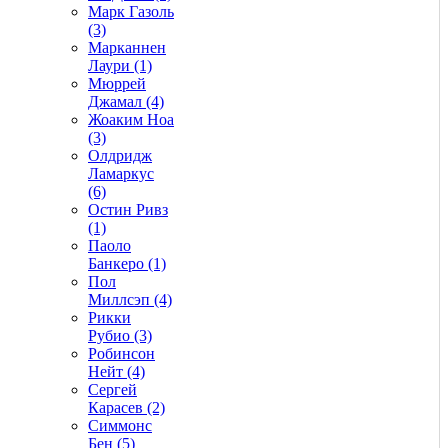
Марк Газоль
(3)
Марканнен
Лаури (1)
Мюррей
Джамал (4)
Жоаким Ноа
(3)
Олдридж
Ламаркус
(6)
Остин Ривз
(1)
Паоло
Банкеро (1)
Пол
Миллсэп (4)
Рикки
Рубио (3)
Робинсон
Нейт (4)
Сергей
Карасев (2)
Симмонс
Бен (5)