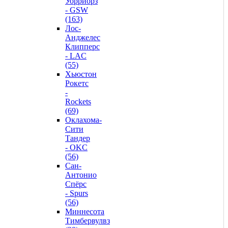
Уорриорз
- GSW
(163)
Лос-
Анджелес
Клипперс
- LAC
(55)
Хьюстон
Рокетс
-
Rockets
(69)
Оклахома-
Сити
Тандер
- OKC
(56)
Сан-
Антонио
Спёрс
- Spurs
(56)
Миннесота
Тимбервулвз