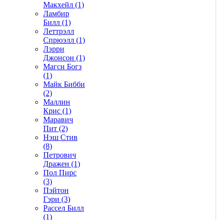
Макхейл (1)
Ламбир
Билл (1)
Леттрэлл
Спрюэлл (1)
Лэрри
Джонсон (1)
Магси Богз
(1)
Майк Бибби
(2)
Маллин
Крис (1)
Маравич
Пит (2)
Нэш Стив
(8)
Петрович
Дражен (1)
Пол Пирс
(3)
Пэйтон
Гэри (3)
Рассел Билл
(1)