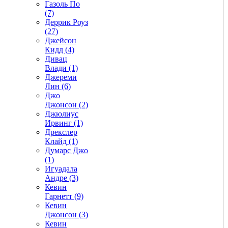
Газоль По
(7)
Деррик Роуз
(27)
Джейсон
Кидд (4)
Дивац
Влади (1)
Джереми
Лин (6)
Джо
Джонсон (2)
Джюлиус
Ирвинг (1)
Дрекслер
Клайд (1)
Думарс Джо
(1)
Игуадала
Андре (3)
Кевин
Гарнетт (9)
Кевин
Джонсон (3)
Кевин