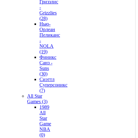
Гриззлис
-
Grizzlies
(28)
Нью-
Орлеан
Пеликанс
-
NOLA
(19)
Финикс
Санз -
Suns
(30)
Сиэттл
Суперсоникс
(7)
All Star
Games (3)
1989
All
Star
Game
NBA
(0)