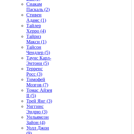
Сиакам
Паскаль (2)
Стивен
Адамс (1)
Тайлер
Херро (4)
Тайриз
Макси (1)
Тайсон
Чендлер (5)
Таунс Карл-
Энтони (5)
Терренс
Росс (3)
Тимофей
Мозгов (7)
Томас Айзея
II (5)
Трей Янг (3)
Уиггинс
Эндрю (3)
Уильямсон
Зайон (4)
Уолл Джон
(9)