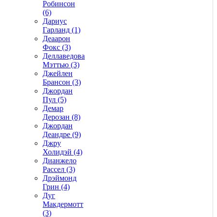
Робинсон
(6)
Дариус
Гарланд (1)
Деаарон
Фокс (3)
Деллаведова
Мэттью (3)
Джейлен
Брансон (3)
Джордан
Пул (5)
Демар
Дерозан (8)
Джордан
Деандре (9)
Джру
Холидэй (4)
Дианжело
Рассел (3)
Дрэймонд
Грин (4)
Дуг
Макдермотт
(3)