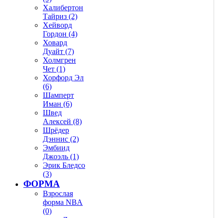
Халибертон
Тайриз (2)
Хейворд
Гордон (4)
Ховард
Дуайт (7)
Холмгрен
Чет (1)
Хорфорд Эл
(6)
Шамперт
Иман (6)
Швед
Алексей (8)
Шрёдер
Дэннис (2)
Эмбиид
Джоэль (1)
Эрик Бледсо
(3)
ФОРМА
Взрослая
форма NBA
(0)