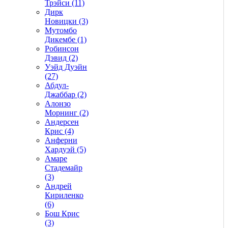
Трэйси (11)
Дирк
Новицки (3)
Мутомбо
Дикембе (1)
Робинсон
Дэвид (2)
Уэйд Дуэйн
(27)
Абдул-
Джаббар (2)
Алонзо
Морнинг (2)
Андерсен
Крис (4)
Анферни
Xардуэй (5)
Амаре
Стадемайр
(3)
Андрей
Кириленко
(6)
Бош Крис
(3)