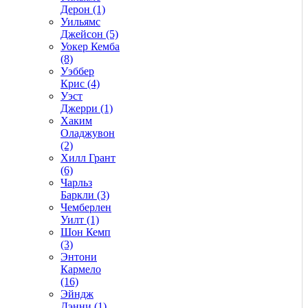
Дерон (1)
Уильямс
Джейсон (5)
Уокер Кемба
(8)
Уэббер
Крис (4)
Уэст
Джерри (1)
Хаким
Оладжувон
(2)
Хилл Грант
(6)
Чарльз
Баркли (3)
Чемберлен
Уилт (1)
Шон Кемп
(3)
Энтони
Кармело
(16)
Эйндж
Дэнни (1)