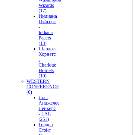
Wizards
(17)
Индиана
Пэйсерс
-
Indiana
Pacers
(13)
Шарлотт
Хорнетс
-
Charlotte
Hornets
(10)
WESTERN
CONFERENCE
(0)
Лос-
Анджелес
Лейкерс
- LAL
(251)
Голден
Стэйт