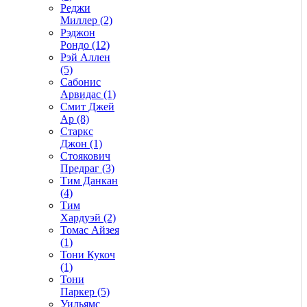
Реджи
Миллер (2)
Рэджон
Рондо (12)
Рэй Аллен
(5)
Сабонис
Арвидас (1)
Смит Джей
Ар (8)
Старкс
Джон (1)
Стоякович
Предраг (3)
Тим Данкан
(4)
Тим
Хардуэй (2)
Томас Айзея
(1)
Тони Кукоч
(1)
Тони
Паркер (5)
Уильямс