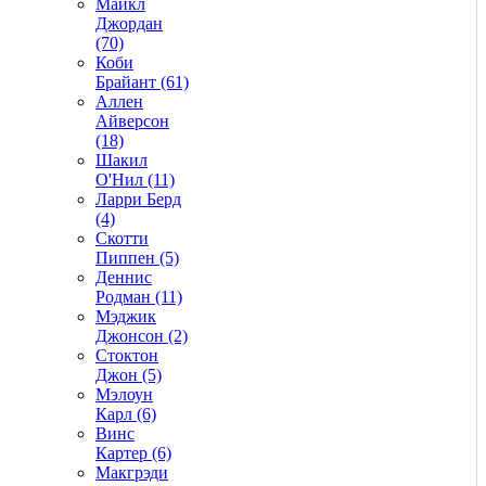
Майкл
Джордан
(70)
Коби
Брайант (61)
Аллен
Айверсон
(18)
Шакил
О'Нил (11)
Ларри Берд
(4)
Скотти
Пиппен (5)
Деннис
Родман (11)
Мэджик
Джонсон (2)
Стоктон
Джон (5)
Мэлоун
Карл (6)
Винс
Картер (6)
Макгрэди