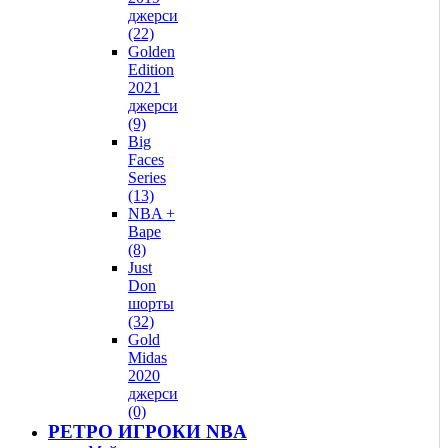
джерси
(22)
Golden
Edition
2021
джерси
(9)
Big
Faces
Series
(13)
NBA +
Bape
(8)
Just
Don
шорты
(32)
Gold
Midas
2020
джерси
(0)
РЕТРО ИГРОКИ NBA