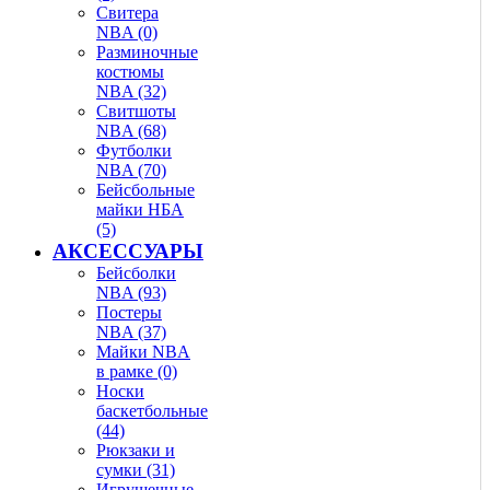
Свитера
NBA (0)
Разминочные
костюмы
NBA (32)
Свитшоты
NBA (68)
Футболки
NBA (70)
Бейсбольные
майки НБА
(5)
АКСЕССУАРЫ
Бейсболки
NBA (93)
Постеры
NBA (37)
Майки NBA
в рамке (0)
Носки
баскетбольные
(44)
Рюкзаки и
сумки (31)
Игрушечные