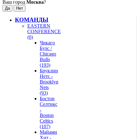
Ваш город
Москва
?
КОМАНДЫ
EASTERN
CONFERENCE
(0)
Чикаго
Булс /
Chicago
Bulls
(193)
Бруклин
Нетс -
Brooklyn
Nets
(93)
Бостон
Селтикс
-
Boston
Celtics
(107)
Майами
Хит -