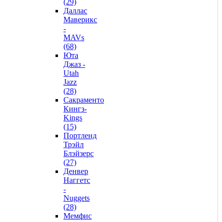
(29)
Даллас
Маверикс
-
MAVs
(68)
Юта
Джаз -
Utah
Jazz
(28)
Сакраменто
Кингз-
Kings
(15)
Портленд
Трэйл
Блэйзерс
(27)
Денвер
Наггетс
-
Nuggets
(28)
Мемфис