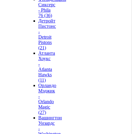
Сиксерс
- Phila
76 (36)
Детройт
Пистонс
-
Detroit
Pistons
(21)
Атланта
Хоукс
-
Atlanta
Hawks
(11)
Орландо
Мэджик
-
Orlando
Magic
(27)
Вашингтон
Уизардс
-
Washington