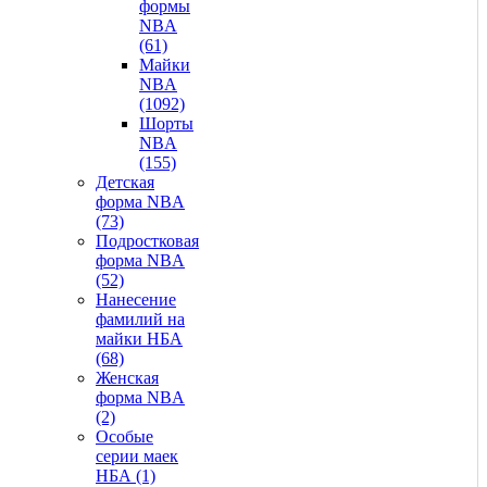
формы
NBA
(61)
Майки
NBA
(1092)
Шорты
NBA
(155)
Детская
форма NBA
(73)
Подростковая
форма NBA
(52)
Нанесение
фамилий на
майки НБА
(68)
Женская
форма NBA
(2)
Особые
серии маек
НБА (1)