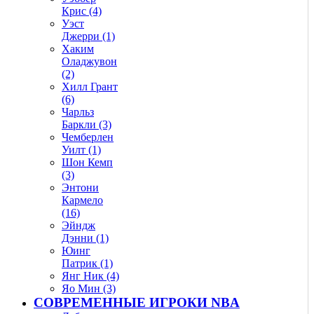
Крис (4)
Уэст
Джерри (1)
Хаким
Оладжувон
(2)
Хилл Грант
(6)
Чарльз
Баркли (3)
Чемберлен
Уилт (1)
Шон Кемп
(3)
Энтони
Кармело
(16)
Эйндж
Дэнни (1)
Юинг
Патрик (1)
Янг Ник (4)
Яо Мин (3)
СОВРЕМЕННЫЕ ИГРОКИ NBA