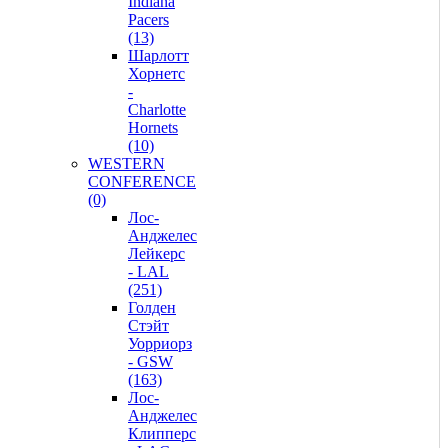
Indiana
Pacers
(13)
Шарлотт
Хорнетс
-
Charlotte
Hornets
(10)
WESTERN
CONFERENCE
(0)
Лос-
Анджелес
Лейкерс
- LAL
(251)
Голден
Стэйт
Уорриорз
- GSW
(163)
Лос-
Анджелес
Клипперс