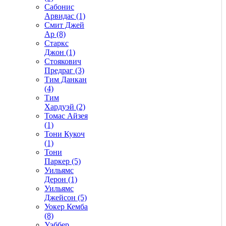
Сабонис
Арвидас (1)
Смит Джей
Ар (8)
Старкс
Джон (1)
Стоякович
Предраг (3)
Тим Данкан
(4)
Тим
Хардуэй (2)
Томас Айзея
(1)
Тони Кукоч
(1)
Тони
Паркер (5)
Уильямс
Дерон (1)
Уильямс
Джейсон (5)
Уокер Кемба
(8)
Уэббер