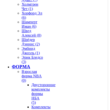
Холмгрен
Чет (1)
Хорфорд Эл
(6)
Шамперт
Иман (6)
Швед
Алексей (8)
Шрёдер
Дэннис (2)
Эмбиид
Джоэль (1)
Эрик Бледсо
(3)
ФОРМА
Взрослая
форма NBA
(0)
Двусторонние
комплекты
формы
НБА
(5)
Комплекты