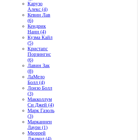
Карузо
Алекс (4)
Кевин Лав
(6)
Кендрик
Нанн (4)
Кузма Кайл
(5)
Кристапс
Порзингис
(6)
Лавин Зак
(8)
ЛаМело
Болл (4)
Лонзо Болл
(3)
Макколлум
Си Джей (4)
Марк Газоль
(3)
Марканнен
Лаури (1)
Мюррей
Джамал (4)