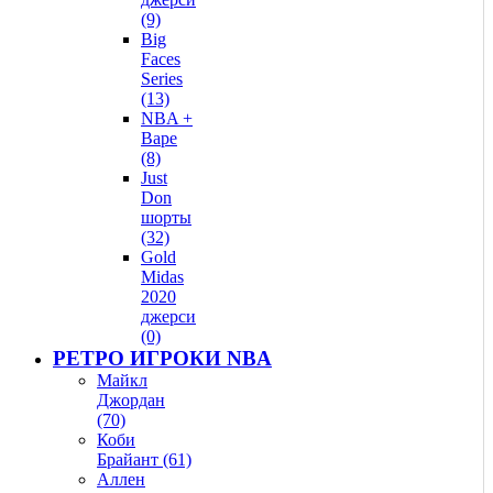
(9)
Big
Faces
Series
(13)
NBA +
Bape
(8)
Just
Don
шорты
(32)
Gold
Midas
2020
джерси
(0)
РЕТРО ИГРОКИ NBA
Майкл
Джордан
(70)
Коби
Брайант (61)
Аллен