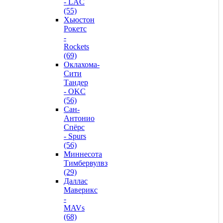
- LAC
(55)
Хьюстон
Рокетс
-
Rockets
(69)
Оклахома-
Сити
Тандер
- OKC
(56)
Сан-
Антонио
Спёрс
- Spurs
(56)
Миннесота
Тимбервулвз
(29)
Даллас
Маверикс
-
MAVs
(68)