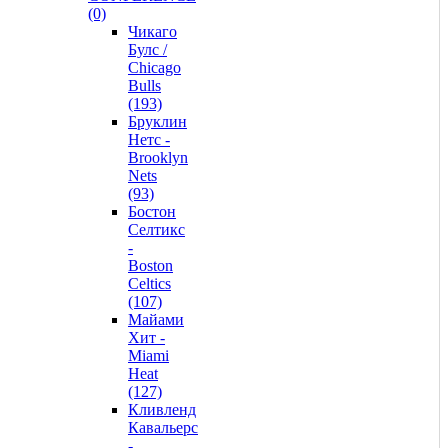
(0)
Чикаго
Булс /
Chicago
Bulls
(193)
Бруклин
Нетс -
Brooklyn
Nets
(93)
Бостон
Селтикс
-
Boston
Celtics
(107)
Майами
Хит -
Miami
Heat
(127)
Кливленд
Кавальерс
-