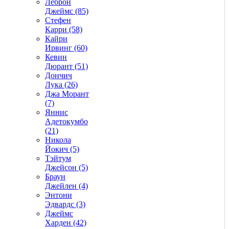
Леброн
Джеймс (85)
Стефен
Карри (58)
Кайри
Ирвинг (60)
Кевин
Дюрант (51)
Дончич
Лука (26)
Джа Морант
(7)
Яннис
Адетокумбо
(21)
Никола
Йокич (5)
Тэйтум
Джейсон (5)
Браун
Джейлен (4)
Энтони
Эдвардс (3)
Джеймс
Харден (42)