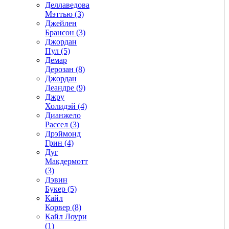
Деллаведова
Мэттью (3)
Джейлен
Брансон (3)
Джордан
Пул (5)
Демар
Дерозан (8)
Джордан
Деандре (9)
Джру
Холидэй (4)
Дианжело
Рассел (3)
Дрэймонд
Грин (4)
Дуг
Макдермотт
(3)
Дэвин
Букер (5)
Кайл
Корвер (8)
Кайл Лоури
(1)