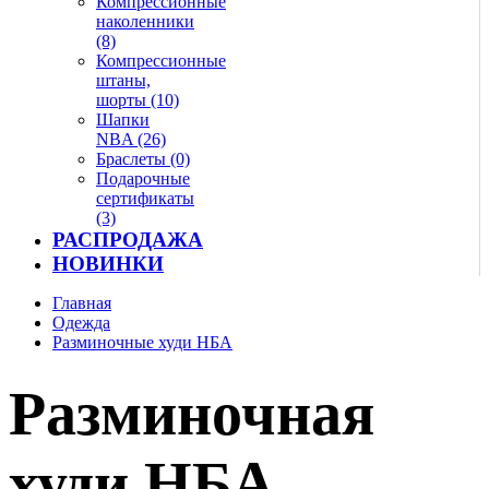
Компрессионные
наколенники
(8)
Компрессионные
штаны,
шорты (10)
Шапки
NBA (26)
Браслеты (0)
Подарочные
сертификаты
(3)
РАСПРОДАЖА
НОВИНКИ
Главная
Одежда
Разминочные худи НБА
Разминочная
худи НБА