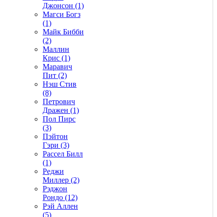
Джонсон (1)
Магси Богз
(1)
Майк Бибби
(2)
Маллин
Крис (1)
Маравич
Пит (2)
Нэш Стив
(8)
Петрович
Дражен (1)
Пол Пирс
(3)
Пэйтон
Гэри (3)
Рассел Билл
(1)
Реджи
Миллер (2)
Рэджон
Рондо (12)
Рэй Аллен
(5)