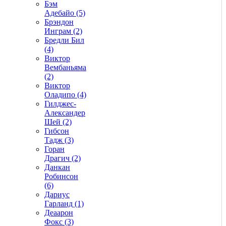
Бэм
Адебайо (5)
Брэндон
Инграм (2)
Бредли Бил
(4)
Виктор
Вембаньяма
(2)
Виктор
Оладипо (4)
Гилджес-
Александер
Шей (2)
Гибсон
Тадж (3)
Горан
Драгич (2)
Данкан
Робинсон
(6)
Дариус
Гарланд (1)
Деаарон
Фокс (3)