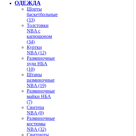
ОДЕЖДА
Шорты
баскетбольные
(33)
Толстовки
NBA с
капюшоном
(34)
Куртки
NBA (12)
Разминочные
худи НБА
(10)
Штаны
разминочные
NBA (19)
Разминочные
майки НБА
(7)
Свитера
NBA (0)
Разминочные
костюмы
NBA (32)
Свитшоты