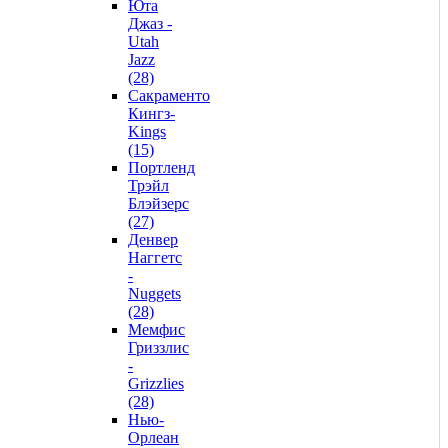
Юта
Джаз -
Utah
Jazz
(28)
Сакраменто
Кингз-
Kings
(15)
Портленд
Трэйл
Блэйзерс
(27)
Денвер
Наггетс
-
Nuggets
(28)
Мемфис
Гриззлис
-
Grizzlies
(28)
Нью-
Орлеан