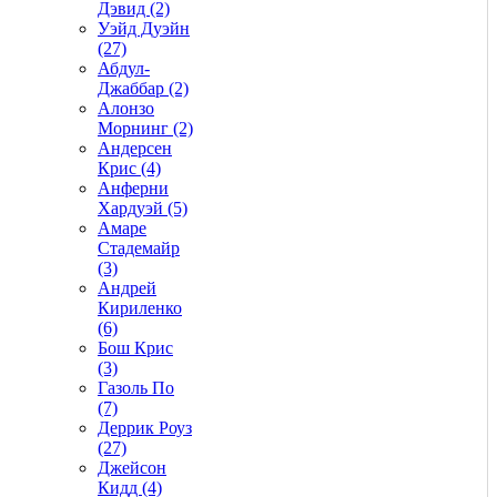
Дэвид (2)
Уэйд Дуэйн
(27)
Абдул-
Джаббар (2)
Алонзо
Морнинг (2)
Андерсен
Крис (4)
Анферни
Xардуэй (5)
Амаре
Стадемайр
(3)
Андрей
Кириленко
(6)
Бош Крис
(3)
Газоль По
(7)
Деррик Роуз
(27)
Джейсон
Кидд (4)