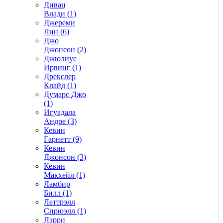
Дивац
Влади (1)
Джереми
Лин (6)
Джо
Джонсон (2)
Джюлиус
Ирвинг (1)
Дрекслер
Клайд (1)
Думарс Джо
(1)
Игуадала
Андре (3)
Кевин
Гарнетт (9)
Кевин
Джонсон (3)
Кевин
Макхейл (1)
Ламбир
Билл (1)
Леттрэлл
Спрюэлл (1)
Лэрри