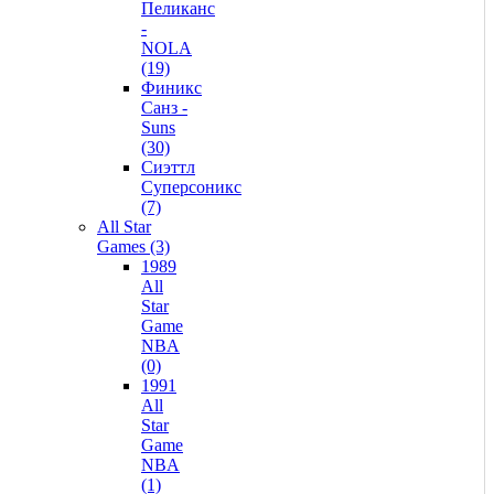
Пеликанс
-
NOLA
(19)
Финикс
Санз -
Suns
(30)
Сиэттл
Суперсоникс
(7)
All Star
Games (3)
1989
All
Star
Game
NBA
(0)
1991
All
Star
Game
NBA
(1)