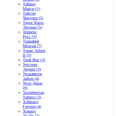
Тайриз
Макси (1)
Тайсон
Чендлер (5)
Таунс Карл-
Энтони (5)
Терренс
Росс (3)
Тимофей
Мозгов (7)
Томас Айзея
II (5)
Трей Янг (3)
Уиггинс
Эндрю (3)
Уильямсон
Зайон (4)
Уолл Джон
(9)
Халибертон
Тайриз (2)
Хейворд
Гордон (4)
Ховард
Дуайт (7)