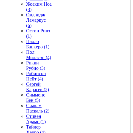
Жоаким Ноа
(3)
Олдридж
Ламаркус
(6)
Остин Ривз
(1)
Паоло
Банкеро (1)
Пол
Миллсэп (4)
Рикки
Рубио (3)
Робинсон
Нейт (4)
Сергей
Карасев (2)
Симмонс
Бен (5)
Сиакам
Паскаль (2)
Стивен
Адамс (1)
Тайлер
Херро (4)