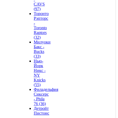
CAVS
(97)
Торонто
Рэпторс
-
Toronto
Raptors
(32)
Милуоки
Бакс -
Bucks
(33)
Нью-
Йорк
Никс -
NY
Knicks
(55)
Филадельфия
Сиксерс
- Phila
76 (36)
Детройт
Пистонс
-