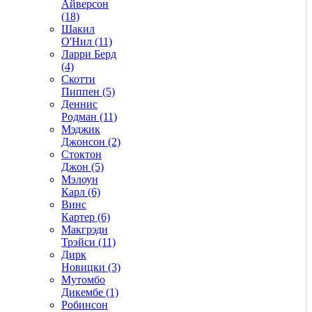
Айверсон
(18)
Шакил
О'Нил (11)
Ларри Берд
(4)
Скотти
Пиппен (5)
Деннис
Родман (11)
Мэджик
Джонсон (2)
Стоктон
Джон (5)
Мэлоун
Карл (6)
Винс
Картер (6)
Макгрэди
Трэйси (11)
Дирк
Новицки (3)
Мутомбо
Дикембе (1)
Робинсон