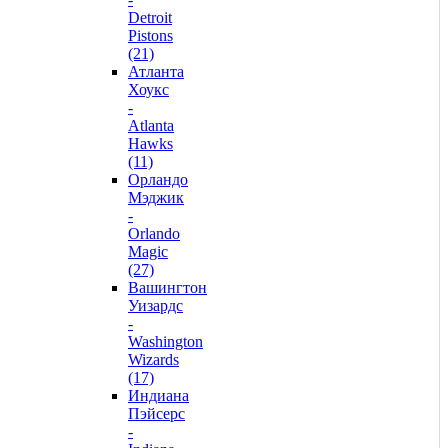
Detroit
Pistons
(21)
Атланта
Хоукс
-
Atlanta
Hawks
(11)
Орландо
Мэджик
-
Orlando
Magic
(27)
Вашингтон
Уизардс
-
Washington
Wizards
(17)
Индиана
Пэйсерс
-