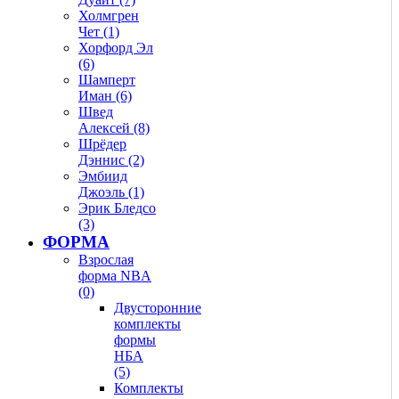
Холмгрен
Чет (1)
Хорфорд Эл
(6)
Шамперт
Иман (6)
Швед
Алексей (8)
Шрёдер
Дэннис (2)
Эмбиид
Джоэль (1)
Эрик Бледсо
(3)
ФОРМА
Взрослая
форма NBA
(0)
Двусторонние
комплекты
формы
НБА
(5)
Комплекты