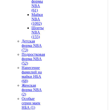
формы
NBA
(61)
Майки
NBA
(1092)
Шорты
NBA
(155)
Детская
форма NBA
(73)
Подростковая
форма NBA
(52)
Нанесение
фамилий на
майки НБА
(68)
Женская
форма NBA
(2)
Особые
серии маек
НБА (1)