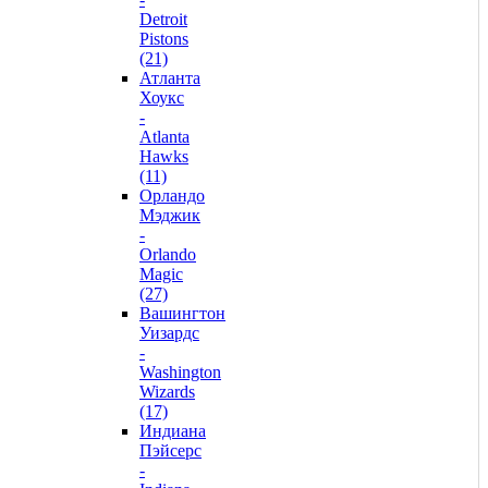
Detroit
Pistons
(21)
Атланта
Хоукс
-
Atlanta
Hawks
(11)
Орландо
Мэджик
-
Orlando
Magic
(27)
Вашингтон
Уизардс
-
Washington
Wizards
(17)
Индиана
Пэйсерс
-