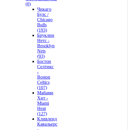
(0)
Чикаго
Булс /
Chicago
Bulls
(193)
Бруклин
Нетс -
Brooklyn
Nets
(93)
Бостон
Селтикс
-
Boston
Celtics
(107)
Майами
Хит -
Miami
Heat
(127)
Кливленд
Кавальерс
-