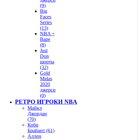
(9)
Big
Faces
Series
(13)
NBA +
Bape
(8)
Just
Don
шорты
(32)
Gold
Midas
2020
джерси
(0)
РЕТРО ИГРОКИ NBA
Майкл
Джордан
(70)
Коби
Брайант (61)
Аллен