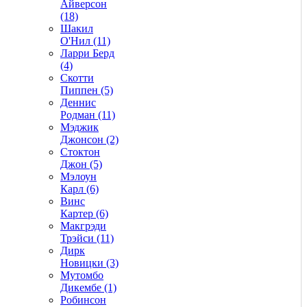
Айверсон
(18)
Шакил
О'Нил (11)
Ларри Берд
(4)
Скотти
Пиппен (5)
Деннис
Родман (11)
Мэджик
Джонсон (2)
Стоктон
Джон (5)
Мэлоун
Карл (6)
Винс
Картер (6)
Макгрэди
Трэйси (11)
Дирк
Новицки (3)
Мутомбо
Дикембе (1)
Робинсон