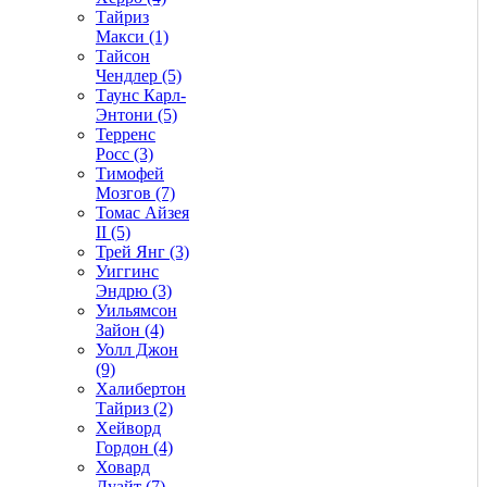
Тайриз
Макси (1)
Тайсон
Чендлер (5)
Таунс Карл-
Энтони (5)
Терренс
Росс (3)
Тимофей
Мозгов (7)
Томас Айзея
II (5)
Трей Янг (3)
Уиггинс
Эндрю (3)
Уильямсон
Зайон (4)
Уолл Джон
(9)
Халибертон
Тайриз (2)
Хейворд
Гордон (4)
Ховард
Дуайт (7)