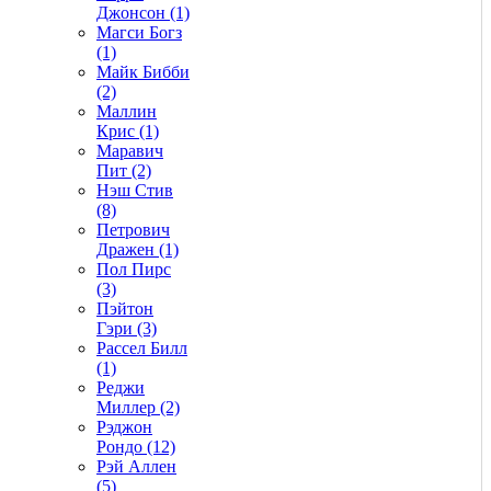
Джонсон (1)
Магси Богз
(1)
Майк Бибби
(2)
Маллин
Крис (1)
Маравич
Пит (2)
Нэш Стив
(8)
Петрович
Дражен (1)
Пол Пирс
(3)
Пэйтон
Гэри (3)
Рассел Билл
(1)
Реджи
Миллер (2)
Рэджон
Рондо (12)
Рэй Аллен
(5)