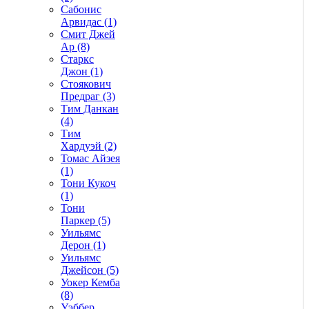
Сабонис
Арвидас (1)
Смит Джей
Ар (8)
Старкс
Джон (1)
Стоякович
Предраг (3)
Тим Данкан
(4)
Тим
Хардуэй (2)
Томас Айзея
(1)
Тони Кукоч
(1)
Тони
Паркер (5)
Уильямс
Дерон (1)
Уильямс
Джейсон (5)
Уокер Кемба
(8)
Уэббер