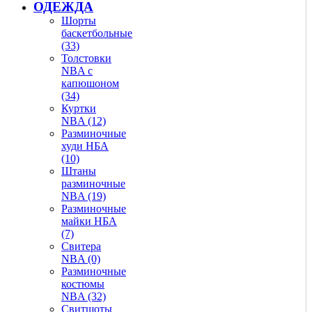
ОДЕЖДА
Шорты
баскетбольные
(33)
Толстовки
NBA с
капюшоном
(34)
Куртки
NBA (12)
Разминочные
худи НБА
(10)
Штаны
разминочные
NBA (19)
Разминочные
майки НБА
(7)
Свитера
NBA (0)
Разминочные
костюмы
NBA (32)
Свитшоты