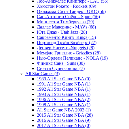
Лос-Анджелес Клипперс - LAC (55)
Хьюстон Рокетс - Rockets (69)
Оклахома-Сити Тандер - OKC (56)
Сан-Антонио Спёрс - Spurs (56)
Миннесота Тимбервулвз (29)
Даллас Маверикс - MAVs (68)
Юта Джаз - Utah Jazz (28)
Сакраменто Кингз- Kings (15)
Портленд Трэйл Блэйзерс (27)
Денвер Наггетс -Nuggets (28)
Мемфис Гриззлис - Grizzlies (28)
Нью-Орлеан Пеликанс - NOLA (19)
Финикс Санз - Suns (30)
Сиэттл Суперсоникс (7)
All Star Games (3)
1989 All Star Game NBA (0)
1991 All Star Game NBA (1)
1992 All Star Game NBA (1)
1993 All Star Game NBA (1)
1996 All Star Game NBA (2)
1998 All Star Game NBA (1)
All Star Game NBA 2003 (1)
2015 All Star Game NBA (28)
2016 All Star Game NBA (9)
2017 All Star Game NBA (0)