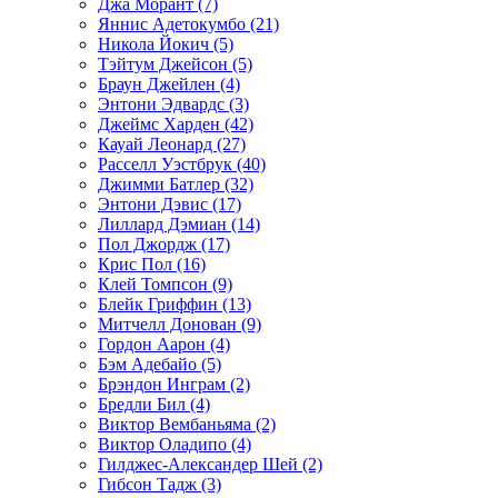
Джа Морант (7)
Яннис Адетокумбо (21)
Никола Йокич (5)
Тэйтум Джейсон (5)
Браун Джейлен (4)
Энтони Эдвардс (3)
Джеймс Харден (42)
Кауай Леонард (27)
Расселл Уэстбрук (40)
Джимми Батлер (32)
Энтони Дэвис (17)
Лиллард Дэмиан (14)
Пол Джордж (17)
Крис Пол (16)
Клей Томпсон (9)
Блейк Гриффин (13)
Митчелл Донован (9)
Гордон Аарон (4)
Бэм Адебайо (5)
Брэндон Инграм (2)
Бредли Бил (4)
Виктор Вембаньяма (2)
Виктор Оладипо (4)
Гилджес-Александер Шей (2)
Гибсон Тадж (3)