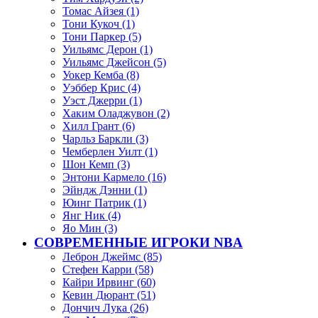
Томас Айзея (1)
Тони Кукоч (1)
Тони Паркер (5)
Уильямс Дерон (1)
Уильямс Джейсон (5)
Уокер Кемба (8)
Уэббер Крис (4)
Уэст Джерри (1)
Хаким Оладжувон (2)
Хилл Грант (6)
Чарльз Баркли (3)
Чемберлен Уилт (1)
Шон Кемп (3)
Энтони Кармело (16)
Эйндж Дэнни (1)
Юинг Патрик (1)
Янг Ник (4)
Яо Мин (3)
СОВРЕМЕННЫЕ ИГРОКИ NBA
Леброн Джеймс (85)
Стефен Карри (58)
Кайри Ирвинг (60)
Кевин Дюрант (51)
Дончич Лука (26)