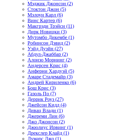
Мэджик Джонсон (2)
Стоктон Джон (5)
Мэлоун Карл (6)
Винс Картер (6)
Макгрэди Трэйси (11)
Дирк Новицки (3)
Мутомбо Дикембе (1)
Робинсон Дэвид (2)
Уэйд Дуэйн (27)
Абдул-Джаббар (2)
Алонзо Морнинг (2)
Андерсен Крис (4)
Анферни Xардуэй (5)
Амаре Стадемайр (3)
Андрей Кириленко (6)
Бош Крис (3)
Газоль По (7)
Деррик Роуз (27)
Джейсон Кидд (4)
Дивац Влади (1)
Джереми Лин (6)
Джо Джонсон (2)
Джюлиус Ирвинг (1)
Дрекслер Клайд (1)
Думарс Джо (1)