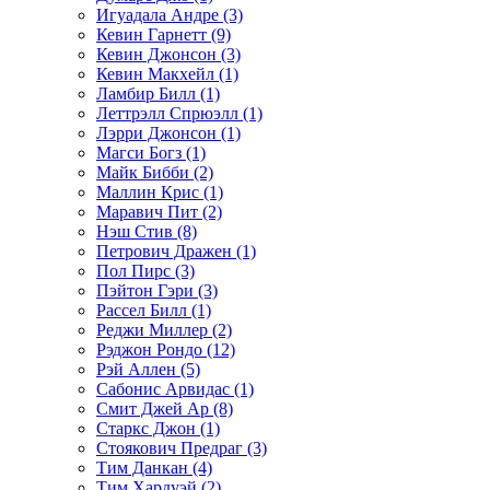
Игуадала Андре (3)
Кевин Гарнетт (9)
Кевин Джонсон (3)
Кевин Макхейл (1)
Ламбир Билл (1)
Леттрэлл Спрюэлл (1)
Лэрри Джонсон (1)
Магси Богз (1)
Майк Бибби (2)
Маллин Крис (1)
Маравич Пит (2)
Нэш Стив (8)
Петрович Дражен (1)
Пол Пирс (3)
Пэйтон Гэри (3)
Рассел Билл (1)
Реджи Миллер (2)
Рэджон Рондо (12)
Рэй Аллен (5)
Сабонис Арвидас (1)
Смит Джей Ар (8)
Старкс Джон (1)
Стоякович Предраг (3)
Тим Данкан (4)
Тим Хардуэй (2)