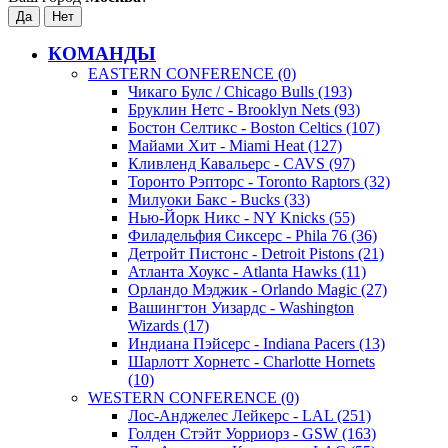
КОМАНДЫ
EASTERN CONFERENCE (0)
Чикаго Булс / Chicago Bulls (193)
Бруклин Нетс - Brooklyn Nets (93)
Бостон Селтикс - Boston Celtics (107)
Майами Хит - Miami Heat (127)
Кливленд Кавальерс - CAVS (97)
Торонто Рэпторс - Toronto Raptors (32)
Милуоки Бакс - Bucks (33)
Нью-Йорк Никс - NY Knicks (55)
Филадельфия Сиксерс - Phila 76 (36)
Детройт Пистонс - Detroit Pistons (21)
Атланта Хоукс - Atlanta Hawks (11)
Орландо Мэджик - Orlando Magic (27)
Вашингтон Уизардс - Washington
Wizards (17)
Индиана Пэйсерс - Indiana Pacers (13)
Шарлотт Хорнетс - Charlotte Hornets
(10)
WESTERN CONFERENCE (0)
Лос-Анджелес Лейкерс - LAL (251)
Голден Стэйт Уорриорз - GSW (163)