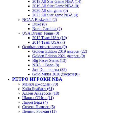
2018 All Star Game NBA (14)
2019 All Star Game NBA (0)
2020 All star game (0)
2023 All Star game NBA (4)
NCAA Basketball (2)
Duke (0)
North Carolina (2)
USA Dream Teams (0)
2012 Team USA (10)
2014 Team USA (7)
Особые серии товаров (0)
Golden Edition 2019 джерси (22)
Golden Edition 2021 джерси (9)
Big Faces Series (13)
NBA + Bape (8)
Just Don шорты (32)
Gold Midas 2020 джерси (0)
РЕТРО ИГРОКИ NBA
Майкл Джордан (70)
Коби Брайант (61)
Аллен Айверсон (18)
Шакил О'Нил (11)
Ларри Берд (4)
Скотти Пиппен (5)
Деннис Родман (11)