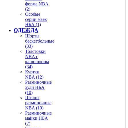
форма NBA
(2)
Особые
серии маек
НБА (1)
ОДЕЖДА
Шорты
баскетбольные
(33)
Толстовки
NBA с
капюшоном
(34)
Куртки
NBA (12)
Разминочные
худи НБА
(10)
Штаны
разминочные
NBA (19)
Разминочные
майки НБА
(7)