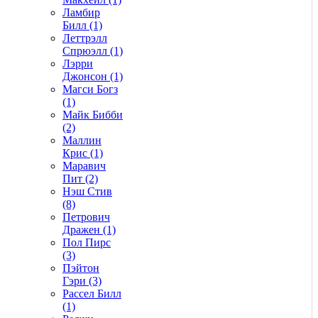
Ламбир
Билл (1)
Леттрэлл
Спрюэлл (1)
Лэрри
Джонсон (1)
Магси Богз
(1)
Майк Бибби
(2)
Маллин
Крис (1)
Маравич
Пит (2)
Нэш Стив
(8)
Петрович
Дражен (1)
Пол Пирс
(3)
Пэйтон
Гэри (3)
Рассел Билл
(1)