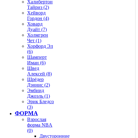
Халибертон
Тайриз (2)
Хейворд
Гордон (4)
Ховард
Дуайт (7)
Холмгрен
Чет (1)
Хорфорд Эл
(6)
Шамперт
Иман (6)
Швед
Алексей (8)
Шрёдер
Дэннис (2)
Эмбиид
Джоэль (1)
Эрик Бледсо
(3)
ФОРМА
Взрослая
форма NBA
(0)
Двусторонние