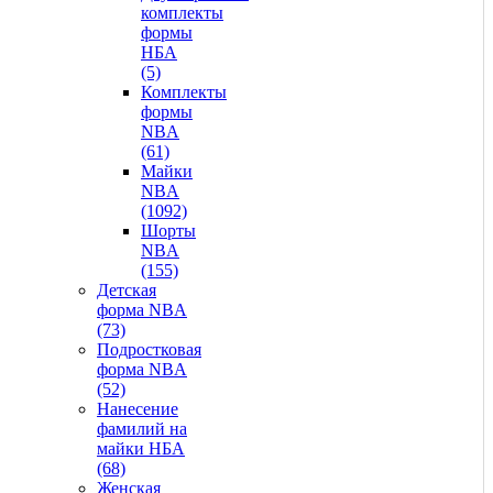
комплекты
формы
НБА
(5)
Комплекты
формы
NBA
(61)
Майки
NBA
(1092)
Шорты
NBA
(155)
Детская
форма NBA
(73)
Подростковая
форма NBA
(52)
Нанесение
фамилий на
майки НБА
(68)
Женская