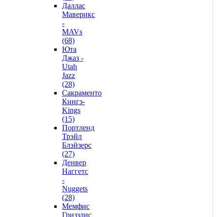
Даллас
Маверикс
-
MAVs
(68)
Юта
Джаз -
Utah
Jazz
(28)
Сакраменто
Кингз-
Kings
(15)
Портленд
Трэйл
Блэйзерс
(27)
Денвер
Наггетс
-
Nuggets
(28)
Мемфис
Гриззлис