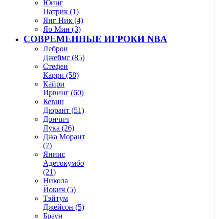
Юинг
Патрик (1)
Янг Ник (4)
Яо Мин (3)
СОВРЕМЕННЫЕ ИГРОКИ NBA
Леброн
Джеймс (85)
Стефен
Карри (58)
Кайри
Ирвинг (60)
Кевин
Дюрант (51)
Дончич
Лука (26)
Джа Морант
(7)
Яннис
Адетокумбо
(21)
Никола
Йокич (5)
Тэйтум
Джейсон (5)
Браун