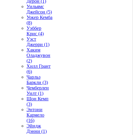
Дерон (1)
Уильямс
Джейсон (5)
Уокер Кемба
(8)
Уэббер
Крис (4)
Уэст
Джерри (1)
Хаким
Оладжувон
(2)
Хилл Грант
(6)
Чарльз
Баркли (3)
Чемберлен
Уилт (1)
Шон Кемп
(3)
Энтони
Кармело
(16)
Эйндж
Дэнни (1)