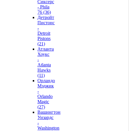
Сиксерс
- Phila
76 (36)
Детройт
Пистонс
-
Detroit
Pistons
(21)
Атланта
Хоукс
-
Atlanta
Hawks
(11)
Орландо
Мэджик
-
Orlando
Magic
(27)
Вашингтон
Уизардс
-
Washington