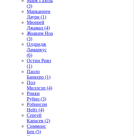
Марк Газоль
(3)
Марканнен
Лаури (1)
Мюррей
Джамал (4)
Жоаким Ноа
(3)
Олдридж
Ламаркус
(6)
Остин Ривз
(1)
Паоло
Банкеро (1)
Пол
Миллсэп (4)
Рикки
Рубио (3)
Робинсон
Нейт (4)
Сергей
Карасев (2)
Симмонс
Бен (5)