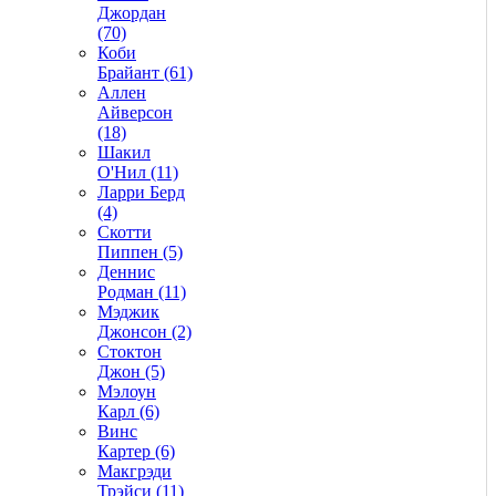
Джордан
(70)
Коби
Брайант (61)
Аллен
Айверсон
(18)
Шакил
О'Нил (11)
Ларри Берд
(4)
Скотти
Пиппен (5)
Деннис
Родман (11)
Мэджик
Джонсон (2)
Стоктон
Джон (5)
Мэлоун
Карл (6)
Винс
Картер (6)
Макгрэди
Трэйси (11)