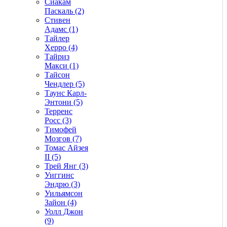
Сиакам
Паскаль (2)
Стивен
Адамс (1)
Тайлер
Херро (4)
Тайриз
Макси (1)
Тайсон
Чендлер (5)
Таунс Карл-
Энтони (5)
Терренс
Росс (3)
Тимофей
Мозгов (7)
Томас Айзея
II (5)
Трей Янг (3)
Уиггинс
Эндрю (3)
Уильямсон
Зайон (4)
Уолл Джон
(9)