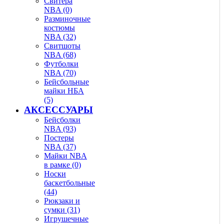
Свитера
NBA (0)
Разминочные
костюмы
NBA (32)
Свитшоты
NBA (68)
Футболки
NBA (70)
Бейсбольные
майки НБА
(5)
АКСЕССУАРЫ
Бейсболки
NBA (93)
Постеры
NBA (37)
Майки NBA
в рамке (0)
Носки
баскетбольные
(44)
Рюкзаки и
сумки (31)
Игрушечные