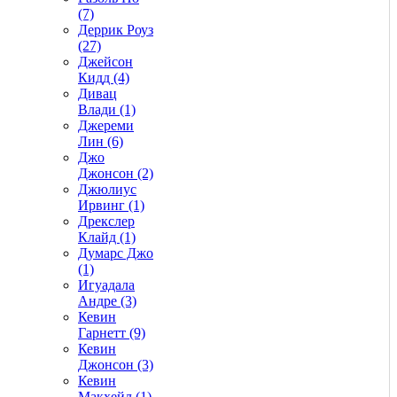
(7)
Деррик Роуз
(27)
Джейсон
Кидд (4)
Дивац
Влади (1)
Джереми
Лин (6)
Джо
Джонсон (2)
Джюлиус
Ирвинг (1)
Дрекслер
Клайд (1)
Думарс Джо
(1)
Игуадала
Андре (3)
Кевин
Гарнетт (9)
Кевин
Джонсон (3)
Кевин
Макхейл (1)