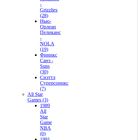
-
Grizzlies
(28)
Нью-
Орлеан
Пеликанс
-
NOLA
(19)
Финикс
Санз -
Suns
(30)
Сиэттл
Суперсоникс
(7)
All Star
Games (3)
1989
All
Star
Game
NBA
(0)
1991