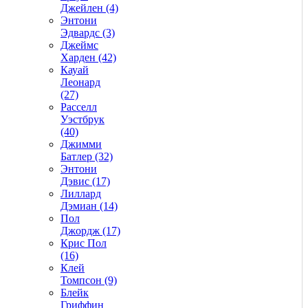
Джейлен (4)
Энтони
Эдвардс (3)
Джеймс
Харден (42)
Кауай
Леонард
(27)
Расселл
Уэстбрук
(40)
Джимми
Батлер (32)
Энтони
Дэвис (17)
Лиллард
Дэмиан (14)
Пол
Джордж (17)
Крис Пол
(16)
Клей
Томпсон (9)
Блейк
Гриффин