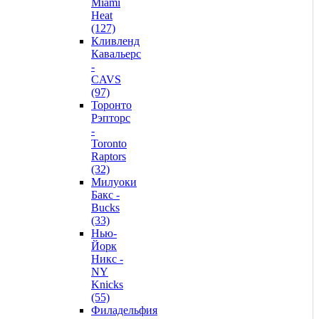
Miami
Heat
(127)
Кливленд
Кавальерс
-
CAVS
(97)
Торонто
Рэпторс
-
Toronto
Raptors
(32)
Милуоки
Бакс -
Bucks
(33)
Нью-
Йорк
Никс -
NY
Knicks
(55)
Филадельфия