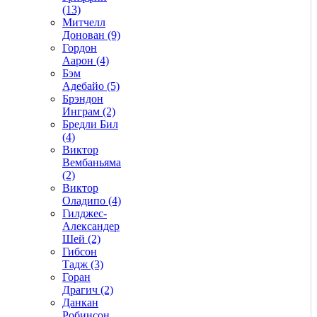
(13)
Митчелл
Донован (9)
Гордон
Аарон (4)
Бэм
Адебайо (5)
Брэндон
Инграм (2)
Бредли Бил
(4)
Виктор
Вембаньяма
(2)
Виктор
Оладипо (4)
Гилджес-
Александер
Шей (2)
Гибсон
Тадж (3)
Горан
Драгич (2)
Данкан
Робинсон