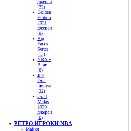
джерси
(22)
Golden
Edition
2021
джерси
(9)
Big
Faces
Series
(13)
NBA +
Bape
(8)
Just
Don
шорты
(32)
Gold
Midas
2020
джерси
(0)
РЕТРО ИГРОКИ NBA
Майкл