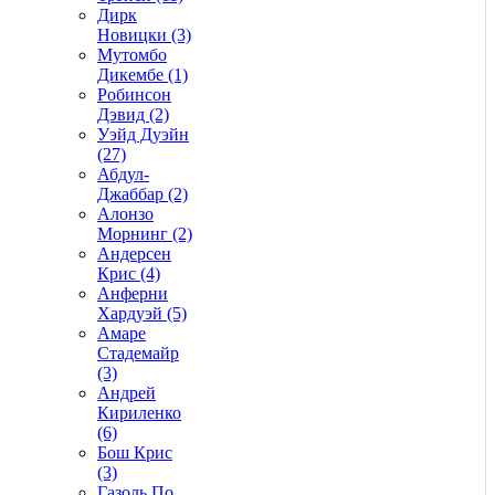
Дирк
Новицки (3)
Мутомбо
Дикембе (1)
Робинсон
Дэвид (2)
Уэйд Дуэйн
(27)
Абдул-
Джаббар (2)
Алонзо
Морнинг (2)
Андерсен
Крис (4)
Анферни
Xардуэй (5)
Амаре
Стадемайр
(3)
Андрей
Кириленко
(6)
Бош Крис
(3)
Газоль По