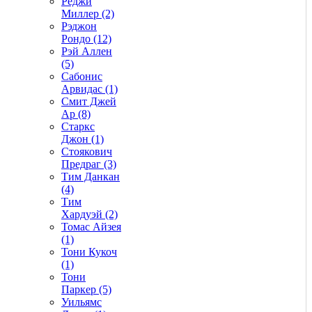
Реджи
Миллер (2)
Рэджон
Рондо (12)
Рэй Аллен
(5)
Сабонис
Арвидас (1)
Смит Джей
Ар (8)
Старкс
Джон (1)
Стоякович
Предраг (3)
Тим Данкан
(4)
Тим
Хардуэй (2)
Томас Айзея
(1)
Тони Кукоч
(1)
Тони
Паркер (5)
Уильямс