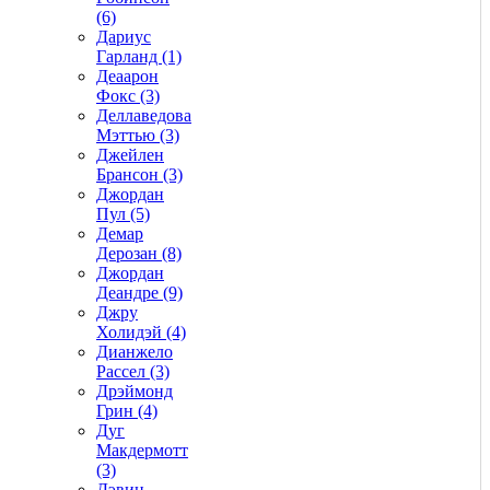
(6)
Дариус
Гарланд (1)
Деаарон
Фокс (3)
Деллаведова
Мэттью (3)
Джейлен
Брансон (3)
Джордан
Пул (5)
Демар
Дерозан (8)
Джордан
Деандре (9)
Джру
Холидэй (4)
Дианжело
Рассел (3)
Дрэймонд
Грин (4)
Дуг
Макдермотт
(3)
Дэвин