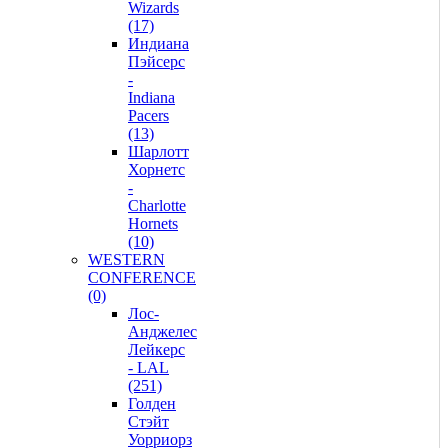
Wizards
(17)
Индиана
Пэйсерс
-
Indiana
Pacers
(13)
Шарлотт
Хорнетс
-
Charlotte
Hornets
(10)
WESTERN
CONFERENCE
(0)
Лос-
Анджелес
Лейкерс
- LAL
(251)
Голден
Стэйт
Уорриорз