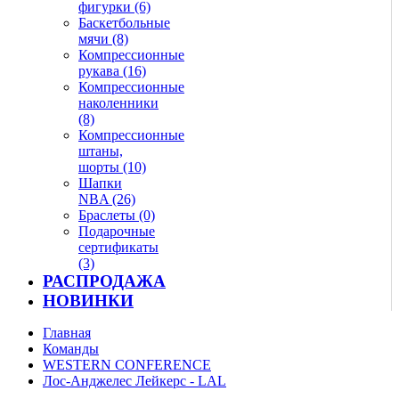
фигурки (6)
Баскетбольные
мячи (8)
Компрессионные
рукава (16)
Компрессионные
наколенники
(8)
Компрессионные
штаны,
шорты (10)
Шапки
NBA (26)
Браслеты (0)
Подарочные
сертификаты
(3)
РАСПРОДАЖА
НОВИНКИ
Главная
Команды
WESTERN CONFERENCE
Лос-Анджелес Лейкерс - LAL