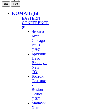
КОМАНДЫ
EASTERN
CONFERENCE
(0)
Чикаго
Булс /
Chicago
Bulls
(193)
Бруклин
Нетс -
Brooklyn
Nets
(93)
Бостон
Селтикс
-
Boston
Celtics
(107)
Майами
Хит -