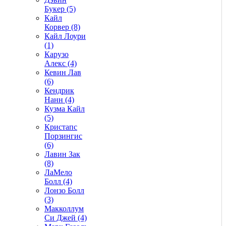
Букер (5)
Кайл
Корвер (8)
Кайл Лоури
(1)
Карузо
Алекс (4)
Кевин Лав
(6)
Кендрик
Нанн (4)
Кузма Кайл
(5)
Кристапс
Порзингис
(6)
Лавин Зак
(8)
ЛаМело
Болл (4)
Лонзо Болл
(3)
Макколлум
Си Джей (4)