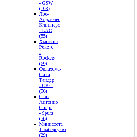
- GSW
(163)
Лос-
Анджелес
Клипперс
- LAC
(55)
Хьюстон
Рокетс
-
Rockets
(69)
Оклахома-
Сити
Тандер
- OKC
(56)
Сан-
Антонио
Спёрс
- Spurs
(56)
Миннесота
Тимбервулвз
(29)