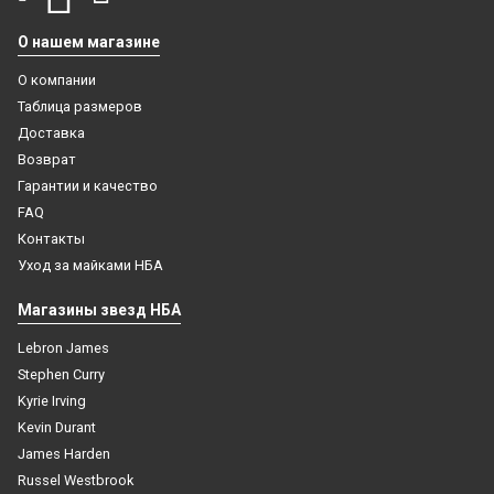
О нашем магазине
О компании
Таблица размеров
Доставка
Возврат
Гарантии и качество
FAQ
3122
Контакты
ProTect компрессионный рукав с защитными
Уход за майками НБА
накладками баскетбольный белый
Майка NBA с нанесением Чикаго Булс черная
Магазины звезд НБА
1 499
₽
7 500
₽
Lebron James
В корзину
Stephen Curry
В корзину
Kyrie Irving
Kevin Durant
James Harden
Russel Westbrook