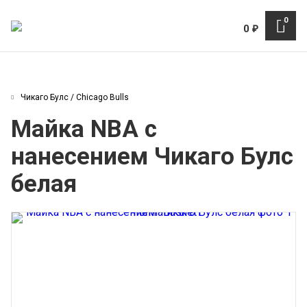
0
0
₽
Чикаго Булс / Chicago Bulls
Майка NBA с
нанесением Чикаго Булс
белая