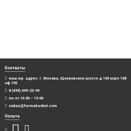
2985
Компрессионный лонгслив с рукавом баскетбольный
черный
Майка NBA с нанесением Чикаго Булс черно-полосатая
4 499
₽
7 500
₽
В корзину
В корзину
Контакты
наш юр. адрес: г. Москва, Щелковское шоссе д.100 корп.108
оф.195
8 (499) 499-23-99
пн-пт 10.00 – 19.00
zakaz@formabasket.com
Оплата