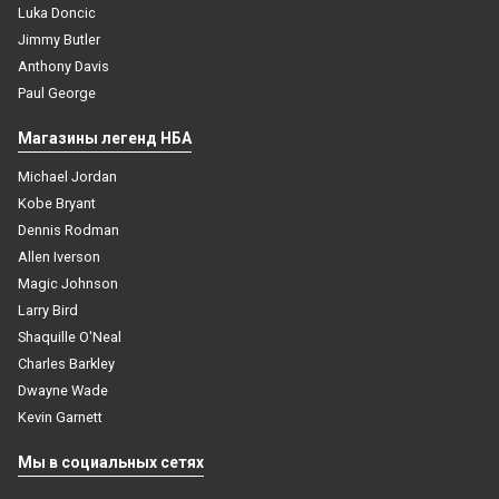
Luka Doncic
Jimmy Butler
Anthony Davis
Paul George
Магазины легенд НБА
Michael Jordan
Kobe Bryant
Dennis Rodman
Allen Iverson
Magic Johnson
Larry Bird
Shaquille O'Neal
Charles Barkley
Dwayne Wade
Kevin Garnett
3123
ProTect компрессионный рукав с защитными
Мы в социальных сетях
накладками баскетбольный черный