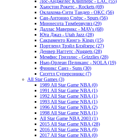
Лос-Анджелес Клипперс - LAC (55)
Хьюстон Рокетс - Rockets (69)
Оклахома-Сити Тандер - OKC (56)
Сан-Антонио Спёрс - Spurs (56)
Миннесота Тимбервулвз (29)
Даллас Маверикс - MAVs (68)
Юта Джаз - Utah Jazz (28)
Сакраменто Кингз- Kings (15)
Портленд Трэйл Блэйзерс (27)
Денвер Наггетс -Nuggets (28)
Мемфис Гриззлис - Grizzlies (28)
Нью-Орлеан Пеликанс - NOLA (19)
Финикс Санз - Suns (30)
Сиэттл Суперсоникс (7)
All Star Games (3)
1989 All Star Game NBA (0)
1991 All Star Game NBA (1)
1992 All Star Game NBA (1)
1993 All Star Game NBA (1)
1996 All Star Game NBA (2)
1998 All Star Game NBA (1)
All Star Game NBA 2003 (1)
2015 All Star Game NBA (28)
2016 All Star Game NBA (9)
2017 All Star Game NBA (0)