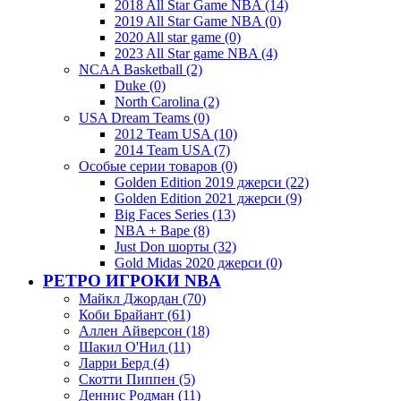
2018 All Star Game NBA (14)
2019 All Star Game NBA (0)
2020 All star game (0)
2023 All Star game NBA (4)
NCAA Basketball (2)
Duke (0)
North Carolina (2)
USA Dream Teams (0)
2012 Team USA (10)
2014 Team USA (7)
Особые серии товаров (0)
Golden Edition 2019 джерси (22)
Golden Edition 2021 джерси (9)
Big Faces Series (13)
NBA + Bape (8)
Just Don шорты (32)
Gold Midas 2020 джерси (0)
РЕТРО ИГРОКИ NBA
Майкл Джордан (70)
Коби Брайант (61)
Аллен Айверсон (18)
Шакил О'Нил (11)
Ларри Берд (4)
Скотти Пиппен (5)
Деннис Родман (11)