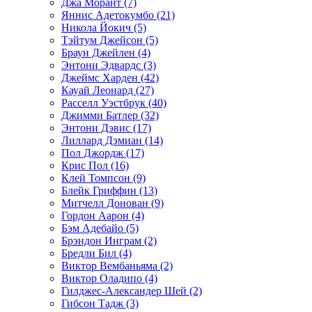
Джа Морант (7)
Яннис Адетокумбо (21)
Никола Йокич (5)
Тэйтум Джейсон (5)
Браун Джейлен (4)
Энтони Эдвардс (3)
Джеймс Харден (42)
Кауай Леонард (27)
Расселл Уэстбрук (40)
Джимми Батлер (32)
Энтони Дэвис (17)
Лиллард Дэмиан (14)
Пол Джордж (17)
Крис Пол (16)
Клей Томпсон (9)
Блейк Гриффин (13)
Митчелл Донован (9)
Гордон Аарон (4)
Бэм Адебайо (5)
Брэндон Инграм (2)
Бредли Бил (4)
Виктор Вембаньяма (2)
Виктор Оладипо (4)
Гилджес-Александер Шей (2)
Гибсон Тадж (3)