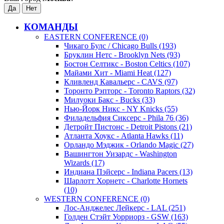
КОМАНДЫ
EASTERN CONFERENCE (0)
Чикаго Булс / Chicago Bulls (193)
Бруклин Нетс - Brooklyn Nets (93)
Бостон Селтикс - Boston Celtics (107)
Майами Хит - Miami Heat (127)
Кливленд Кавальерс - CAVS (97)
Торонто Рэпторс - Toronto Raptors (32)
Милуоки Бакс - Bucks (33)
Нью-Йорк Никс - NY Knicks (55)
Филадельфия Сиксерс - Phila 76 (36)
Детройт Пистонс - Detroit Pistons (21)
Атланта Хоукс - Atlanta Hawks (11)
Орландо Мэджик - Orlando Magic (27)
Вашингтон Уизардс - Washington
Wizards (17)
Индиана Пэйсерс - Indiana Pacers (13)
Шарлотт Хорнетс - Charlotte Hornets
(10)
WESTERN CONFERENCE (0)
Лос-Анджелес Лейкерс - LAL (251)
Голден Стэйт Уорриорз - GSW (163)