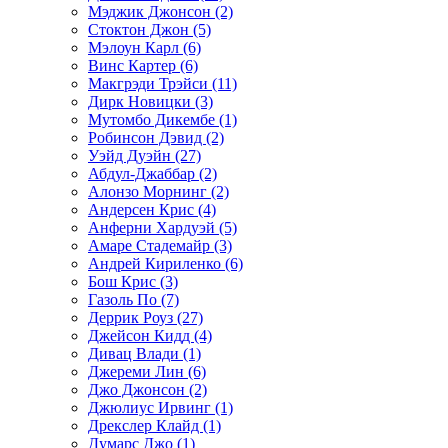
Мэджик Джонсон (2)
Стоктон Джон (5)
Мэлоун Карл (6)
Винс Картер (6)
Макгрэди Трэйси (11)
Дирк Новицки (3)
Мутомбо Дикембе (1)
Робинсон Дэвид (2)
Уэйд Дуэйн (27)
Абдул-Джаббар (2)
Алонзо Морнинг (2)
Андерсен Крис (4)
Анферни Xардуэй (5)
Амаре Стадемайр (3)
Андрей Кириленко (6)
Бош Крис (3)
Газоль По (7)
Деррик Роуз (27)
Джейсон Кидд (4)
Дивац Влади (1)
Джереми Лин (6)
Джо Джонсон (2)
Джюлиус Ирвинг (1)
Дрекслер Клайд (1)
Думарс Джо (1)