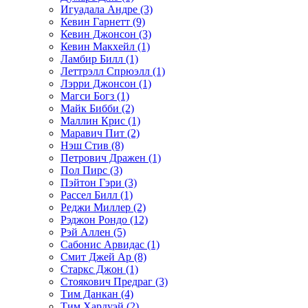
Игуадала Андре (3)
Кевин Гарнетт (9)
Кевин Джонсон (3)
Кевин Макхейл (1)
Ламбир Билл (1)
Леттрэлл Спрюэлл (1)
Лэрри Джонсон (1)
Магси Богз (1)
Майк Бибби (2)
Маллин Крис (1)
Маравич Пит (2)
Нэш Стив (8)
Петрович Дражен (1)
Пол Пирс (3)
Пэйтон Гэри (3)
Рассел Билл (1)
Реджи Миллер (2)
Рэджон Рондо (12)
Рэй Аллен (5)
Сабонис Арвидас (1)
Смит Джей Ар (8)
Старкс Джон (1)
Стоякович Предраг (3)
Тим Данкан (4)
Тим Хардуэй (2)