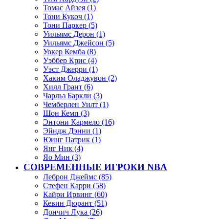
Томас Айзея (1)
Тони Кукоч (1)
Тони Паркер (5)
Уильямс Дерон (1)
Уильямс Джейсон (5)
Уокер Кемба (8)
Уэббер Крис (4)
Уэст Джерри (1)
Хаким Оладжувон (2)
Хилл Грант (6)
Чарльз Баркли (3)
Чемберлен Уилт (1)
Шон Кемп (3)
Энтони Кармело (16)
Эйндж Дэнни (1)
Юинг Патрик (1)
Янг Ник (4)
Яо Мин (3)
СОВРЕМЕННЫЕ ИГРОКИ NBA
Леброн Джеймс (85)
Стефен Карри (58)
Кайри Ирвинг (60)
Кевин Дюрант (51)
Дончич Лука (26)