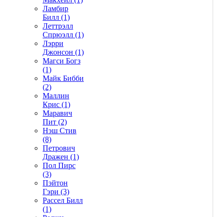
Ламбир
Билл (1)
Леттрэлл
Спрюэлл (1)
Лэрри
Джонсон (1)
Магси Богз
(1)
Майк Бибби
(2)
Маллин
Крис (1)
Маравич
Пит (2)
Нэш Стив
(8)
Петрович
Дражен (1)
Пол Пирс
(3)
Пэйтон
Гэри (3)
Рассел Билл
(1)