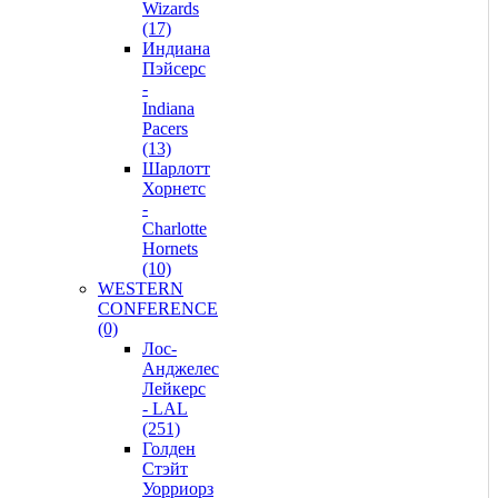
Wizards
(17)
Индиана
Пэйсерс
-
Indiana
Pacers
(13)
Шарлотт
Хорнетс
-
Charlotte
Hornets
(10)
WESTERN
CONFERENCE
(0)
Лос-
Анджелес
Лейкерс
- LAL
(251)
Голден
Стэйт
Уорриорз