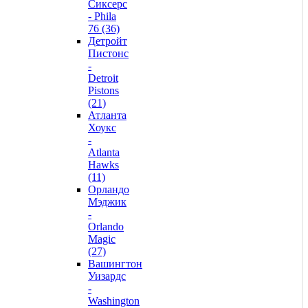
Сиксерс
- Phila
76 (36)
Детройт
Пистонс
-
Detroit
Pistons
(21)
Атланта
Хоукс
-
Atlanta
Hawks
(11)
Орландо
Мэджик
-
Orlando
Magic
(27)
Вашингтон
Уизардс
-
Washington