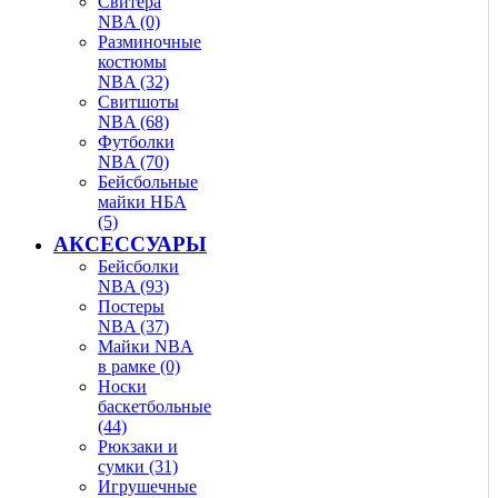
Свитера
NBA (0)
Разминочные
костюмы
NBA (32)
Свитшоты
NBA (68)
Футболки
NBA (70)
Бейсбольные
майки НБА
(5)
АКСЕССУАРЫ
Бейсболки
NBA (93)
Постеры
NBA (37)
Майки NBA
в рамке (0)
Носки
баскетбольные
(44)
Рюкзаки и
сумки (31)
Игрушечные