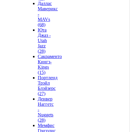
Даллас
Маверикс
-
MAVs
(68)
Юта
Джаз -
Utah
Jazz
(28)
Сакраменто
Кингз-
Kings
(15)
Портленд
Трэйл
Блэйзерс
(27)
Денвер
Наггетс
-
Nuggets
(28)
Мемфис
Гриззлис