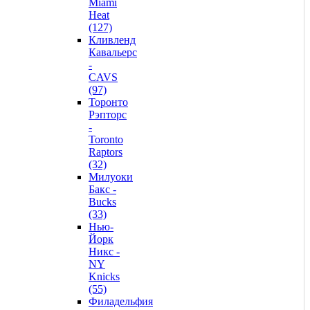
Miami
Heat
(127)
Кливленд
Кавальерс
-
CAVS
(97)
Торонто
Рэпторс
-
Toronto
Raptors
(32)
Милуоки
Бакс -
Bucks
(33)
Нью-
Йорк
Никс -
NY
Knicks
(55)
Филадельфия