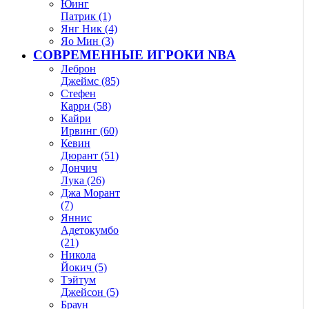
Юинг
Патрик (1)
Янг Ник (4)
Яо Мин (3)
СОВРЕМЕННЫЕ ИГРОКИ NBA
Леброн
Джеймс (85)
Стефен
Карри (58)
Кайри
Ирвинг (60)
Кевин
Дюрант (51)
Дончич
Лука (26)
Джа Морант
(7)
Яннис
Адетокумбо
(21)
Никола
Йокич (5)
Тэйтум
Джейсон (5)
Браун