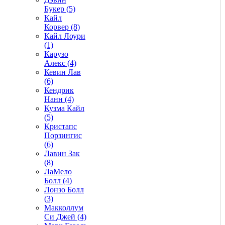
Букер (5)
Кайл
Корвер (8)
Кайл Лоури
(1)
Карузо
Алекс (4)
Кевин Лав
(6)
Кендрик
Нанн (4)
Кузма Кайл
(5)
Кристапс
Порзингис
(6)
Лавин Зак
(8)
ЛаМело
Болл (4)
Лонзо Болл
(3)
Макколлум
Си Джей (4)