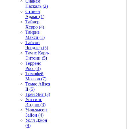
Сиакам
Паскаль (2)
Стивен
Адамс (1)
Тайлер
Херро (4)
Тайриз
Макси (1)
Тайсон
Чендлер (5)
Таунс Карл-
Энтони (5)
Терренс
Росс (3)
Тимофей
Мозгов (7)
Томас Айзея
II (5)
Трей Янг (3)
Уиггинс
Эндрю (3)
Уильямсон
Зайон (4)
Уолл Джон
(9)