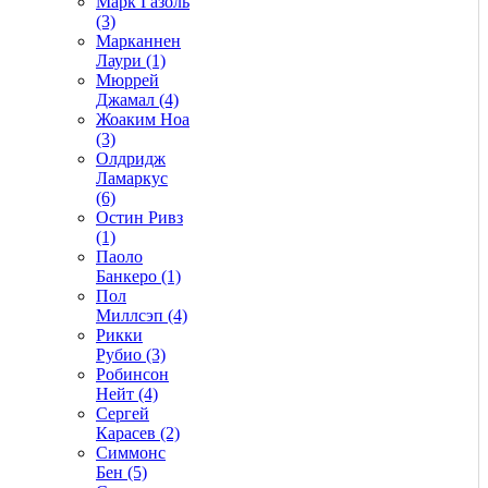
Марк Газоль
(3)
Марканнен
Лаури (1)
Мюррей
Джамал (4)
Жоаким Ноа
(3)
Олдридж
Ламаркус
(6)
Остин Ривз
(1)
Паоло
Банкеро (1)
Пол
Миллсэп (4)
Рикки
Рубио (3)
Робинсон
Нейт (4)
Сергей
Карасев (2)
Симмонс
Бен (5)