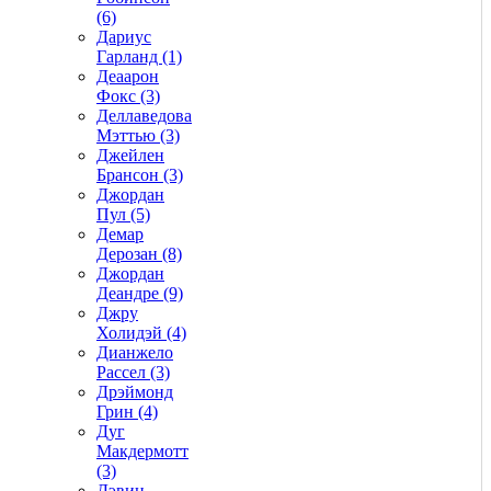
(6)
Дариус
Гарланд (1)
Деаарон
Фокс (3)
Деллаведова
Мэттью (3)
Джейлен
Брансон (3)
Джордан
Пул (5)
Демар
Дерозан (8)
Джордан
Деандре (9)
Джру
Холидэй (4)
Дианжело
Рассел (3)
Дрэймонд
Грин (4)
Дуг
Макдермотт
(3)
Дэвин