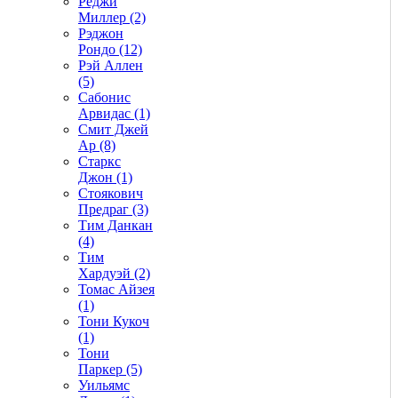
Реджи
Миллер (2)
Рэджон
Рондо (12)
Рэй Аллен
(5)
Сабонис
Арвидас (1)
Смит Джей
Ар (8)
Старкс
Джон (1)
Стоякович
Предраг (3)
Тим Данкан
(4)
Тим
Хардуэй (2)
Томас Айзея
(1)
Тони Кукоч
(1)
Тони
Паркер (5)
Уильямс