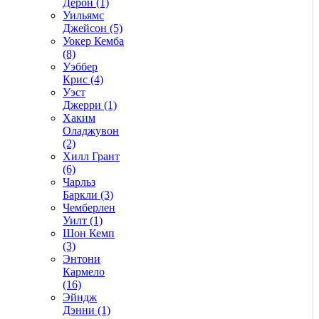
Дерон (1)
Уильямс
Джейсон (5)
Уокер Кемба
(8)
Уэббер
Крис (4)
Уэст
Джерри (1)
Хаким
Оладжувон
(2)
Хилл Грант
(6)
Чарльз
Баркли (3)
Чемберлен
Уилт (1)
Шон Кемп
(3)
Энтони
Кармело
(16)
Эйндж
Дэнни (1)