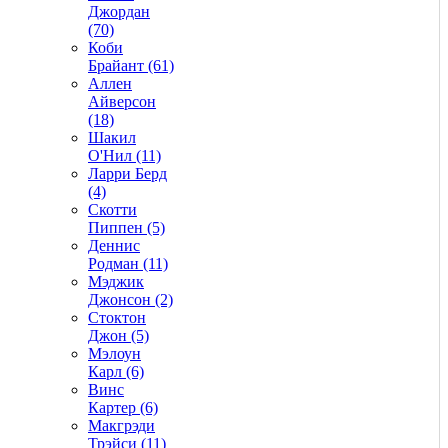
Джордан
(70)
Коби
Брайант (61)
Аллен
Айверсон
(18)
Шакил
О'Нил (11)
Ларри Берд
(4)
Скотти
Пиппен (5)
Деннис
Родман (11)
Мэджик
Джонсон (2)
Стоктон
Джон (5)
Мэлоун
Карл (6)
Винс
Картер (6)
Макгрэди
Трэйси (11)