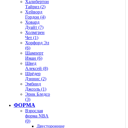
Халибертон
Тайриз (2)
Хейворд
Гордон (4)
Ховард
Дуайт (7)
Холмгрен
Чет (1)
Хорфорд Эл
(6)
Шамперт
Иман (6)
Швед
Алексей (8)
Шрёдер
Дэннис (2)
Эмбиид
Джоэль (1)
Эрик Бледсо
(3)
ФОРМА
Взрослая
форма NBA
(0)
Двусторонние