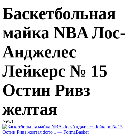
Баскетбольная
майка NBA Лос-
Анджелес
Лейкерс № 15
Остин Ривз
желтая
New!