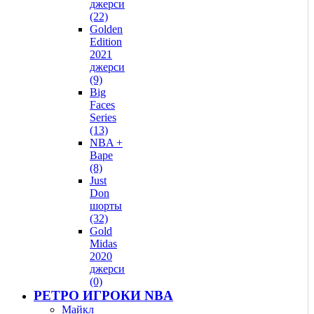
джерси
(22)
Golden
Edition
2021
джерси
(9)
Big
Faces
Series
(13)
NBA +
Bape
(8)
Just
Don
шорты
(32)
Gold
Midas
2020
джерси
(0)
РЕТРО ИГРОКИ NBA
Майкл