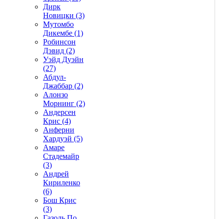
Дирк
Новицки (3)
Мутомбо
Дикембе (1)
Робинсон
Дэвид (2)
Уэйд Дуэйн
(27)
Абдул-
Джаббар (2)
Алонзо
Морнинг (2)
Андерсен
Крис (4)
Анферни
Xардуэй (5)
Амаре
Стадемайр
(3)
Андрей
Кириленко
(6)
Бош Крис
(3)
Газоль По