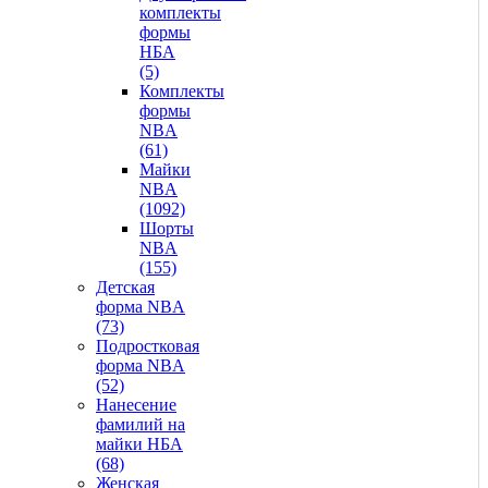
комплекты
формы
НБА
(5)
Комплекты
формы
NBA
(61)
Майки
NBA
(1092)
Шорты
NBA
(155)
Детская
форма NBA
(73)
Подростковая
форма NBA
(52)
Нанесение
фамилий на
майки НБА
(68)
Женская