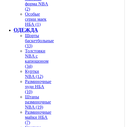
форма NBA
(2)
Особые
серии маек
НБА (1)
ОДЕЖДА
Шорты
баскетбольные
(33)
Толстовки
NBA с
капюшоном
(34)
Куртки
NBA (12)
Разминочные
худи НБА
(10)
Штаны
разминочные
NBA (19)
Разминочные
майки НБА
(7)