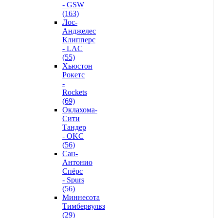
- GSW
(163)
Лос-
Анджелес
Клипперс
- LAC
(55)
Хьюстон
Рокетс
-
Rockets
(69)
Оклахома-
Сити
Тандер
- OKC
(56)
Сан-
Антонио
Спёрс
- Spurs
(56)
Миннесота
Тимбервулвз
(29)