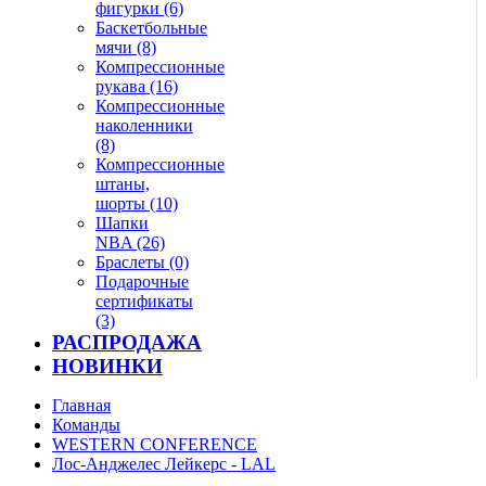
фигурки (6)
Баскетбольные
мячи (8)
Компрессионные
рукава (16)
Компрессионные
наколенники
(8)
Компрессионные
штаны,
шорты (10)
Шапки
NBA (26)
Браслеты (0)
Подарочные
сертификаты
(3)
РАСПРОДАЖА
НОВИНКИ
Главная
Команды
WESTERN CONFERENCE
Лос-Анджелес Лейкерс - LAL