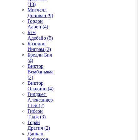
(13)
Митчелл
Донован (9)
Гордон
Аарон (4)
Бэм
Адебайо (5)
Брэндон
Инграм (2)
Бредли Бил
(4)
Виктор
Вембаньяма
(2)
Виктор
Оладипо (4)
Гилджес-
Александер
Шей (2)
Гибсон
Тадж (3)
Горан
Драгич (2)
Данкан
Робинсон