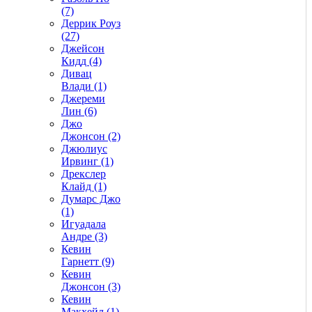
(7)
Деррик Роуз
(27)
Джейсон
Кидд (4)
Дивац
Влади (1)
Джереми
Лин (6)
Джо
Джонсон (2)
Джюлиус
Ирвинг (1)
Дрекслер
Клайд (1)
Думарс Джо
(1)
Игуадала
Андре (3)
Кевин
Гарнетт (9)
Кевин
Джонсон (3)
Кевин
Макхейл (1)