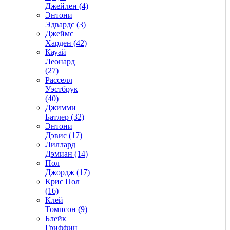
Джейлен (4)
Энтони
Эдвардс (3)
Джеймс
Харден (42)
Кауай
Леонард
(27)
Расселл
Уэстбрук
(40)
Джимми
Батлер (32)
Энтони
Дэвис (17)
Лиллард
Дэмиан (14)
Пол
Джордж (17)
Крис Пол
(16)
Клей
Томпсон (9)
Блейк
Гриффин