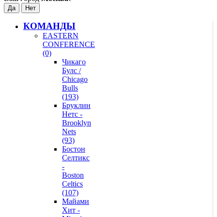
КОМАНДЫ
EASTERN
CONFERENCE
(0)
Чикаго
Булс /
Chicago
Bulls
(193)
Бруклин
Нетс -
Brooklyn
Nets
(93)
Бостон
Селтикс
-
Boston
Celtics
(107)
Майами
Хит -