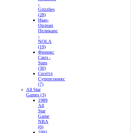
-
Grizzlies
(28)
Нью-
Орлеан
Пеликанс
-
NOLA
(19)
Финикс
Санз -
Suns
(30)
Сиэттл
Суперсоникс
(7)
All Star
Games (3)
1989
All
Star
Game
NBA
(0)
1991