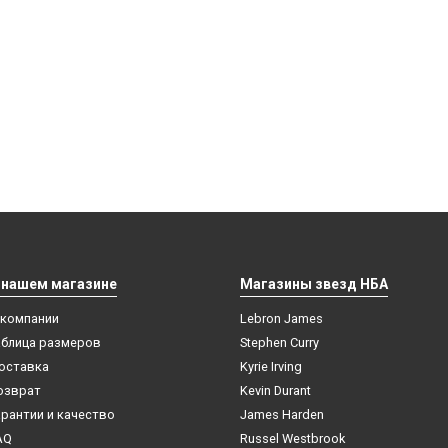
 нашем магазине
Магазины звезд НБА
 компании
Lebron James
аблица размеров
Stephen Curry
оставка
Kyrie Irving
озврат
Kevin Durant
арантии и качество
James Harden
AQ
Russel Westbrook