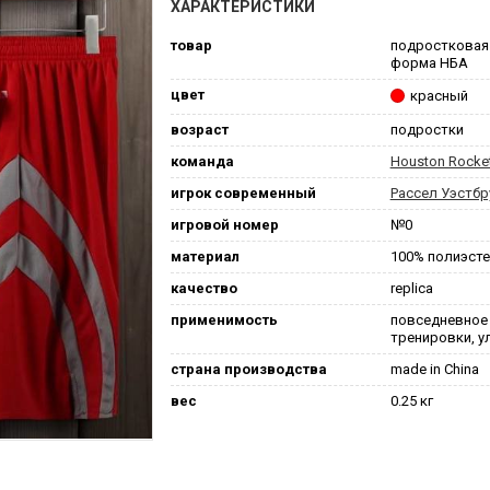
ХАРАКТЕРИСТИКИ
товар
подростковая
форма НБА
цвет
красный
возраст
подростки
команда
Houston Rocke
игрок современный
Рассел Уэстбр
игровой номер
№0
материал
100% полиэст
качество
replica
применимость
повседневное
тренировки, у
страна производства
made in China
вес
0.25 кг