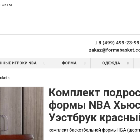
такты
8 (499) 499-23-99
zakaz@formabasket.c
ННЫЕ ИГРОКИ NBA
ФОРМА
ОДЕЖДА
ockets
Комплект подрос
формы NBA Хьюс
Уэстбрук красны
комплект баскетбольной формы НБА (шорты