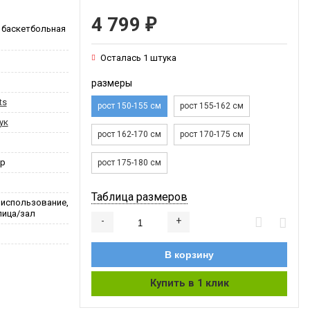
4 799
₽
 баскетбольная
Осталась 1 штука
размеры
ts
рост 150-155 см
рост 155-162 см
ук
рост 162-170 см
рост 170-175 см
ер
рост 175-180 см
Таблица размеров
 использование,
лица/зал
-
+
Добавляется...
Добавлен
В корзину
Купить в 1 клик