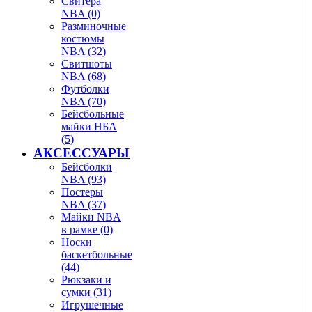
Свитера
NBA (0)
Разминочные
костюмы
NBA (32)
Свитшоты
NBA (68)
Футболки
NBA (70)
Бейсбольные
майки НБА
(5)
АКСЕССУАРЫ
Бейсболки
NBA (93)
Постеры
NBA (37)
Майки NBA
в рамке (0)
Носки
баскетбольные
(44)
Рюкзаки и
сумки (31)
Игрушечные