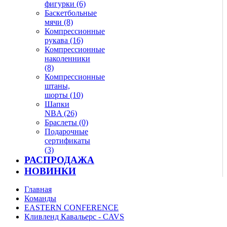
фигурки (6)
Баскетбольные
мячи (8)
Компрессионные
рукава (16)
Компрессионные
наколенники
(8)
Компрессионные
штаны,
шорты (10)
Шапки
NBA (26)
Браслеты (0)
Подарочные
сертификаты
(3)
РАСПРОДАЖА
НОВИНКИ
Главная
Команды
EASTERN CONFERENCE
Кливленд Кавальерс - CAVS