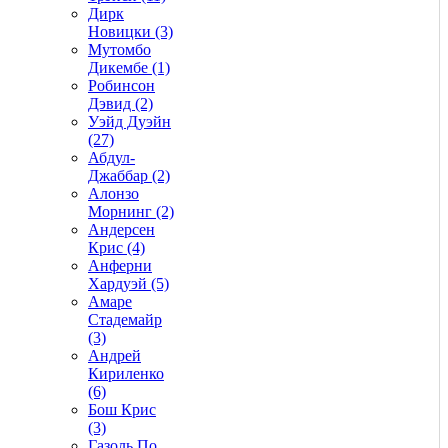
Дирк
Новицки (3)
Мутомбо
Дикембе (1)
Робинсон
Дэвид (2)
Уэйд Дуэйн
(27)
Абдул-
Джаббар (2)
Алонзо
Морнинг (2)
Андерсен
Крис (4)
Анферни
Xардуэй (5)
Амаре
Стадемайр
(3)
Андрей
Кириленко
(6)
Бош Крис
(3)
Газоль По