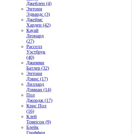
Джейлен (4)
Энтони
Эдвардс (3)
Джеймс
Харден (42)
Кауай
Леонард
(27)
Расселл
Уэстбрук
(40)
Джимми
Батлер (32)
Энтони
Дэвис (17)
Лиллард
Дэмиан (14)
Пол
Джордж (17)
Крис Пол
(16)
Клей
Томпсон (9)
Блейк
Гриффин