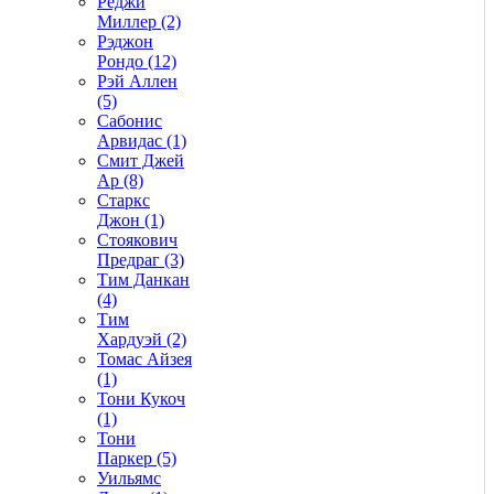
Реджи
Миллер (2)
Рэджон
Рондо (12)
Рэй Аллен
(5)
Сабонис
Арвидас (1)
Смит Джей
Ар (8)
Старкс
Джон (1)
Стоякович
Предраг (3)
Тим Данкан
(4)
Тим
Хардуэй (2)
Томас Айзея
(1)
Тони Кукоч
(1)
Тони
Паркер (5)
Уильямс