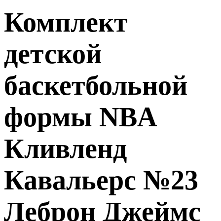
Комплект
детской
баскетбольной
формы NBA
Кливленд
Кавальерс №23
Леброн Джеймс