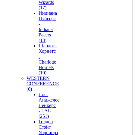
Wizards
(17)
Индиана
Пэйсерс
-
Indiana
Pacers
(13)
Шарлотт
Хорнетс
-
Charlotte
Hornets
(10)
WESTERN
CONFERENCE
(0)
Лос-
Анджелес
Лейкерс
- LAL
(251)
Голден
Стэйт
Уорриорз