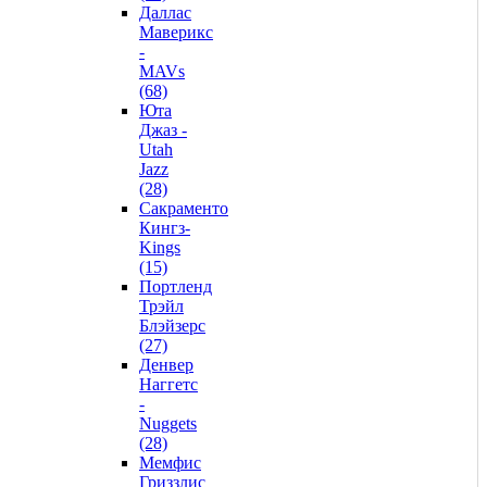
Даллас
Маверикс
-
MAVs
(68)
Юта
Джаз -
Utah
Jazz
(28)
Сакраменто
Кингз-
Kings
(15)
Портленд
Трэйл
Блэйзерс
(27)
Денвер
Наггетс
-
Nuggets
(28)
Мемфис
Гриззлис