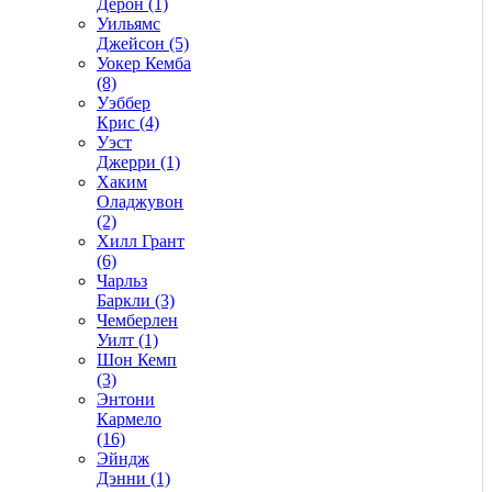
Дерон (1)
Уильямс
Джейсон (5)
Уокер Кемба
(8)
Уэббер
Крис (4)
Уэст
Джерри (1)
Хаким
Оладжувон
(2)
Хилл Грант
(6)
Чарльз
Баркли (3)
Чемберлен
Уилт (1)
Шон Кемп
(3)
Энтони
Кармело
(16)
Эйндж
Дэнни (1)