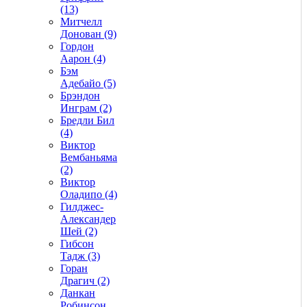
(13)
Митчелл
Донован (9)
Гордон
Аарон (4)
Бэм
Адебайо (5)
Брэндон
Инграм (2)
Бредли Бил
(4)
Виктор
Вембаньяма
(2)
Виктор
Оладипо (4)
Гилджес-
Александер
Шей (2)
Гибсон
Тадж (3)
Горан
Драгич (2)
Данкан
Робинсон