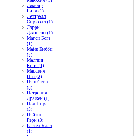
Ламбир
Билл (1)
Леттрэлл
Спрюэлл (1)
Лэрри
Джонсон (1)
Магси Богз
(1)
Майк Бибби
(2)
Маллин
Крис (1)
Маравич
Пит (2)
Нэш Стив
(8)
Петрович
Дражен (1)
Пол Пирс
(3)
Пэйтон
Гэри (3)
Рассел Билл
(1)