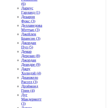
(6)
Дариус
Гарланд (1)
Деаарон
Фокс (3)
Деллаведова
Мэттью (3)
Джейлен
Брансон (3)
Джордан
Пул (5)
Демар
Дерозан (8)
Джордан
Деандре (9)
Джру
Холидэй (4)
Дианжело
Рассел (3)
Дрэймонд
Грин (4)
Дуг
Макдермотт
(3)
Дэвин