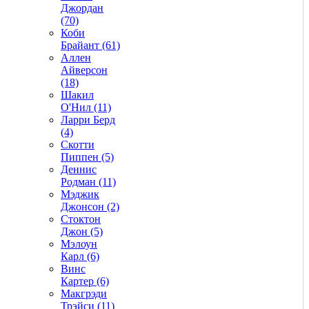
Джордан
(70)
Коби
Брайант (61)
Аллен
Айверсон
(18)
Шакил
О'Нил (11)
Ларри Берд
(4)
Скотти
Пиппен (5)
Деннис
Родман (11)
Мэджик
Джонсон (2)
Стоктон
Джон (5)
Мэлоун
Карл (6)
Винс
Картер (6)
Макгрэди
Трэйси (11)