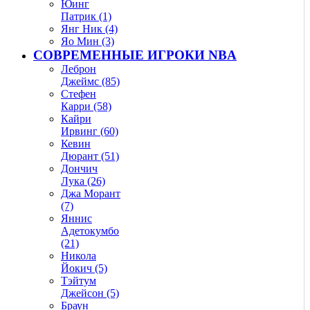
Юинг
Патрик (1)
Янг Ник (4)
Яо Мин (3)
СОВРЕМЕННЫЕ ИГРОКИ NBA
Леброн
Джеймс (85)
Стефен
Карри (58)
Кайри
Ирвинг (60)
Кевин
Дюрант (51)
Дончич
Лука (26)
Джа Морант
(7)
Яннис
Адетокумбо
(21)
Никола
Йокич (5)
Тэйтум
Джейсон (5)
Браун