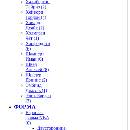
Халибертон
Тайриз (2)
Хейворд
Гордон (4)
Ховард
Дуайт (7)
Холмгрен
Чет (1)
Хорфорд Эл
(6)
Шамперт
Иман (6)
Швед
Алексей (8)
Шрёдер
Дэннис (2)
Эмбиид
Джоэль (1)
Эрик Бледсо
(3)
ФОРМА
Взрослая
форма NBA
(0)
Двусторонние