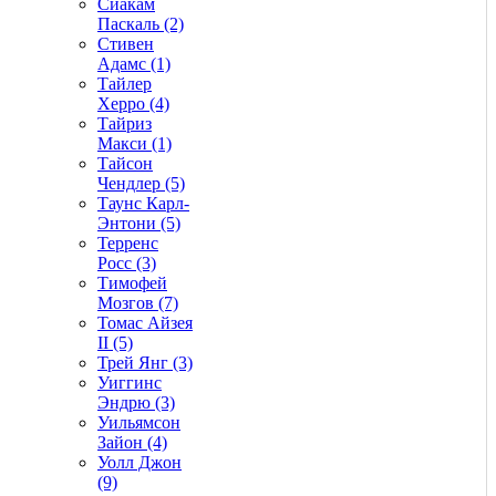
Сиакам
Паскаль (2)
Стивен
Адамс (1)
Тайлер
Херро (4)
Тайриз
Макси (1)
Тайсон
Чендлер (5)
Таунс Карл-
Энтони (5)
Терренс
Росс (3)
Тимофей
Мозгов (7)
Томас Айзея
II (5)
Трей Янг (3)
Уиггинс
Эндрю (3)
Уильямсон
Зайон (4)
Уолл Джон
(9)