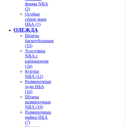
форма NBA
(2)
Особые
серии маек
НБА (1)
ОДЕЖДА
Шорты
баскетбольные
(33)
Толстовки
NBA с
капюшоном
(34)
Куртки
NBA (12)
Разминочные
худи НБА
(10)
Штаны
разминочные
NBA (19)
Разминочные
майки НБА
(7)