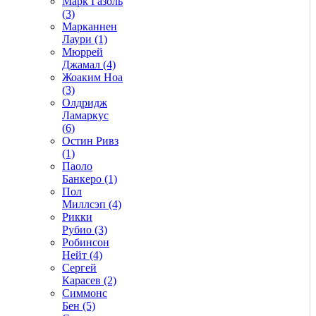
Марк Газоль
(3)
Марканнен
Лаури (1)
Мюррей
Джамал (4)
Жоаким Ноа
(3)
Олдридж
Ламаркус
(6)
Остин Ривз
(1)
Паоло
Банкеро (1)
Пол
Миллсэп (4)
Рикки
Рубио (3)
Робинсон
Нейт (4)
Сергей
Карасев (2)
Симмонс
Бен (5)