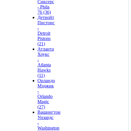
Сиксерс
- Phila
76 (36)
Детройт
Пистонс
-
Detroit
Pistons
(21)
Атланта
Хоукс
-
Atlanta
Hawks
(11)
Орландо
Мэджик
-
Orlando
Magic
(27)
Вашингтон
Уизардс
-
Washington