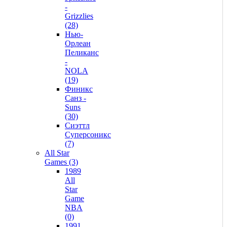
-
Grizzlies
(28)
Нью-
Орлеан
Пеликанс
-
NOLA
(19)
Финикс
Санз -
Suns
(30)
Сиэттл
Суперсоникс
(7)
All Star
Games (3)
1989
All
Star
Game
NBA
(0)
1991