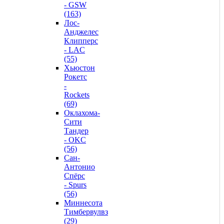
- GSW
(163)
Лос-
Анджелес
Клипперс
- LAC
(55)
Хьюстон
Рокетс
-
Rockets
(69)
Оклахома-
Сити
Тандер
- OKC
(56)
Сан-
Антонио
Спёрс
- Spurs
(56)
Миннесота
Тимбервулвз
(29)