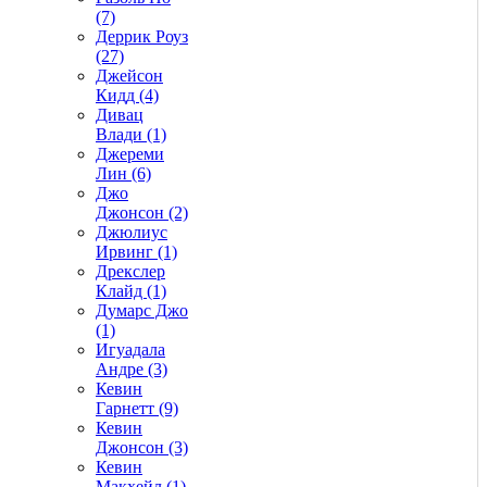
(7)
Деррик Роуз
(27)
Джейсон
Кидд (4)
Дивац
Влади (1)
Джереми
Лин (6)
Джо
Джонсон (2)
Джюлиус
Ирвинг (1)
Дрекслер
Клайд (1)
Думарс Джо
(1)
Игуадала
Андре (3)
Кевин
Гарнетт (9)
Кевин
Джонсон (3)
Кевин
Макхейл (1)