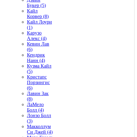
Букер (5)
Кайл
Корвер (8)
Кайл Лоури
(1)
Карузо
Алекс (4)
Кевин Лав
(6)
Кендрик
Нанн (4)
Кузма Кайл
(5)
Кристапс
Порзингис
(6)
Лавин Зак
(8)
ЛаМело
Болл (4)
Лонзо Болл
(3)
Макколлум
Си Джей (4)