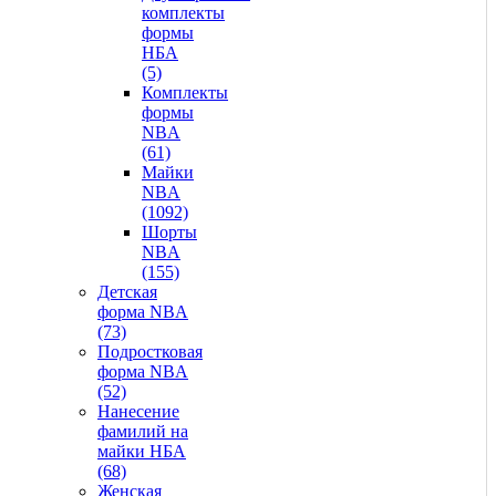
комплекты
формы
НБА
(5)
Комплекты
формы
NBA
(61)
Майки
NBA
(1092)
Шорты
NBA
(155)
Детская
форма NBA
(73)
Подростковая
форма NBA
(52)
Нанесение
фамилий на
майки НБА
(68)
Женская