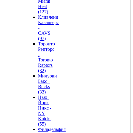
Miami
Heat
(127)
Кливленд
Кавальерс
-
CAVS
(97)
Торонто
Рэпторс
-
Toronto
Raptors
(32)
Милуоки
Бакс -
Bucks
(33)
Нью-
Йорк
Никс -
NY
Knicks
(55)
Филадельфия