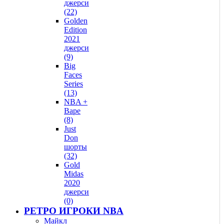
джерси
(22)
Golden
Edition
2021
джерси
(9)
Big
Faces
Series
(13)
NBA +
Bape
(8)
Just
Don
шорты
(32)
Gold
Midas
2020
джерси
(0)
РЕТРО ИГРОКИ NBA
Майкл