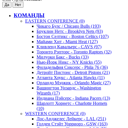
КОМАНДЫ
EASTERN CONFERENCE (0)
Чикаго Булс / Chicago Bulls (193)
Бруклин Нетс - Brooklyn Nets (93)
Бостон Селтикс - Boston Celtics (107)
Майами Хит - Miami Heat (127)
Кливленд Кавальерс - CAVS (97)
Торонто Рэпторс - Toronto Raptors (32)
Милуоки Бакс - Bucks (33)
Нью-Йорк Никс - NY Knicks (55)
Филадельфия Сиксерс - Phila 76 (36)
Детройт Пистонс - Detroit Pistons (21)
Атланта Хоукс - Atlanta Hawks (11)
Орландо Мэджик - Orlando Magic (27)
Вашингтон Уизардс - Washington
Wizards (17)
Индиана Пэйсерс - Indiana Pacers (13)
Шарлотт Хорнетс - Charlotte Hornets
(10)
WESTERN CONFERENCE (0)
Лос-Анджелес Лейкерс - LAL (251)
Голден Стэйт Уорриорз - GSW (163)