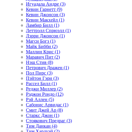
Игуадала Андре (3)
Кевин Гарнетт (9)
Кевин Джонсон (3)
Кевин Макхейл (1)
Ламбир Билл (1)
Леттрэлл Спрюэлл (1)
Лэрри Джонсон (1)
Магси Богз (1)
Майк Бибби (2)
Маллин Крис (1)
Маравич Пит (2)
Нэш Стив (8)
Петрович Дражен (1)
Пол Пирс (3)
Пэйтон Гэри (3)
Рассел Билл (1)
Реджи Миллер (2)
Рэджон Рондо (12)
Рэй Аллен (5)
Сабонис Арвидас (1)
Смит Джей Ар (8)
Старкс Джон (1)
Стоякович Предраг (3)
Тим Данкан (4)
Тим Хардуэй (2)