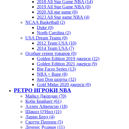
2018 All Star Game NBA (14)
2019 All Star Game NBA (0)
2020 All star game (0)
2023 All Star game NBA (4)
NCAA Basketball (2)
Duke (0)
North Carolina (2)
USA Dream Teams (0)
2012 Team USA (10)
2014 Team USA (7)
Особые серии товаров (0)
Golden Edition 2019 джерси (22)
Golden Edition 2021 джерси (9)
Big Faces Series (13)
NBA + Bape (8)
Just Don шорты (32)
Gold Midas 2020 джерси (0)
РЕТРО ИГРОКИ NBA
Майкл Джордан (70)
Коби Брайант (61)
Аллен Айверсон (18)
Шакил О'Нил (11)
Ларри Берд (4)
Скотти Пиппен (5)
Деннис Родман (11)