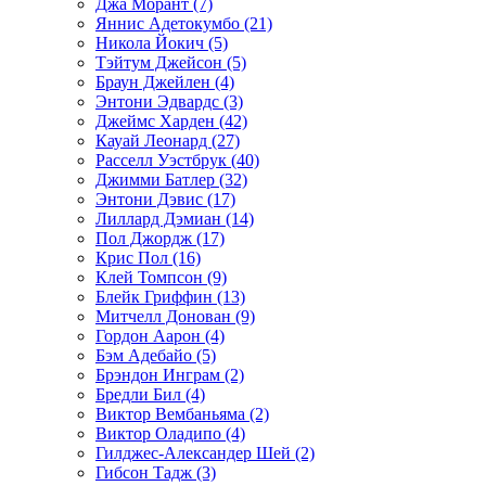
Джа Морант (7)
Яннис Адетокумбо (21)
Никола Йокич (5)
Тэйтум Джейсон (5)
Браун Джейлен (4)
Энтони Эдвардс (3)
Джеймс Харден (42)
Кауай Леонард (27)
Расселл Уэстбрук (40)
Джимми Батлер (32)
Энтони Дэвис (17)
Лиллард Дэмиан (14)
Пол Джордж (17)
Крис Пол (16)
Клей Томпсон (9)
Блейк Гриффин (13)
Митчелл Донован (9)
Гордон Аарон (4)
Бэм Адебайо (5)
Брэндон Инграм (2)
Бредли Бил (4)
Виктор Вембаньяма (2)
Виктор Оладипо (4)
Гилджес-Александер Шей (2)
Гибсон Тадж (3)