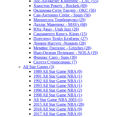
Лос-Анджелес Клипперс - LAC (55)
Хьюстон Рокетс - Rockets (69)
Оклахома-Сити Тандер - OKC (56)
Сан-Антонио Спёрс - Spurs (56)
Миннесота Тимбервулвз (29)
Даллас Маверикс - MAVs (68)
Юта Джаз - Utah Jazz (28)
Сакраменто Кингз- Kings (15)
Портленд Трэйл Блэйзерс (27)
Денвер Наггетс -Nuggets (28)
Мемфис Гриззлис - Grizzlies (28)
Нью-Орлеан Пеликанс - NOLA (19)
Финикс Санз - Suns (30)
Сиэттл Суперсоникс (7)
All Star Games (3)
1989 All Star Game NBA (0)
1991 All Star Game NBA (1)
1992 All Star Game NBA (1)
1993 All Star Game NBA (1)
1996 All Star Game NBA (2)
1998 All Star Game NBA (1)
All Star Game NBA 2003 (1)
2015 All Star Game NBA (28)
2016 All Star Game NBA (9)
2017 All Star Game NBA (0)