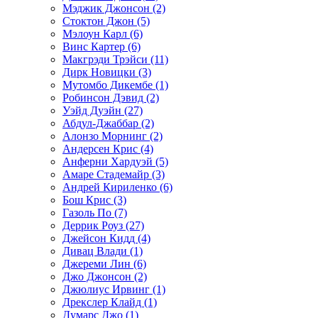
Мэджик Джонсон (2)
Стоктон Джон (5)
Мэлоун Карл (6)
Винс Картер (6)
Макгрэди Трэйси (11)
Дирк Новицки (3)
Мутомбо Дикембе (1)
Робинсон Дэвид (2)
Уэйд Дуэйн (27)
Абдул-Джаббар (2)
Алонзо Морнинг (2)
Андерсен Крис (4)
Анферни Xардуэй (5)
Амаре Стадемайр (3)
Андрей Кириленко (6)
Бош Крис (3)
Газоль По (7)
Деррик Роуз (27)
Джейсон Кидд (4)
Дивац Влади (1)
Джереми Лин (6)
Джо Джонсон (2)
Джюлиус Ирвинг (1)
Дрекслер Клайд (1)
Думарс Джо (1)