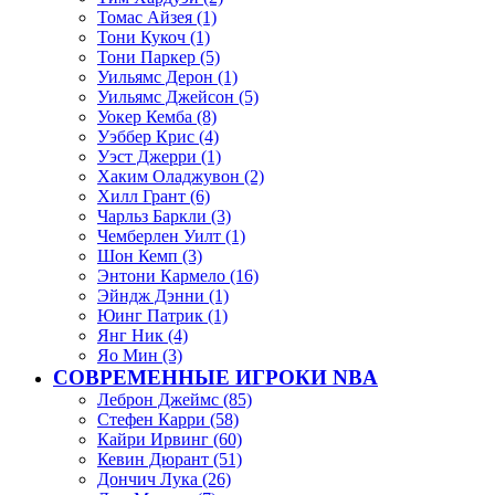
Томас Айзея (1)
Тони Кукоч (1)
Тони Паркер (5)
Уильямс Дерон (1)
Уильямс Джейсон (5)
Уокер Кемба (8)
Уэббер Крис (4)
Уэст Джерри (1)
Хаким Оладжувон (2)
Хилл Грант (6)
Чарльз Баркли (3)
Чемберлен Уилт (1)
Шон Кемп (3)
Энтони Кармело (16)
Эйндж Дэнни (1)
Юинг Патрик (1)
Янг Ник (4)
Яо Мин (3)
СОВРЕМЕННЫЕ ИГРОКИ NBA
Леброн Джеймс (85)
Стефен Карри (58)
Кайри Ирвинг (60)
Кевин Дюрант (51)
Дончич Лука (26)