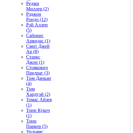
Реджи
Миллер (2)
Рэджон
Рондо (12)
Рэй Аллен
(5)
Сабонис
Арвидас (1)
Смит Джей
Ар (8)
Старкс
Джон (1)
Стоякович
Предраг (3)
Тим Данкан
(4)
Тим
Хардуэй (2)
Томас Айзея
(1)
Тони Кукоч
(1)
Тони
Паркер (5)
Уильямс