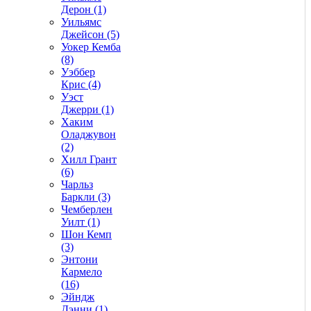
Дерон (1)
Уильямс
Джейсон (5)
Уокер Кемба
(8)
Уэббер
Крис (4)
Уэст
Джерри (1)
Хаким
Оладжувон
(2)
Хилл Грант
(6)
Чарльз
Баркли (3)
Чемберлен
Уилт (1)
Шон Кемп
(3)
Энтони
Кармело
(16)
Эйндж
Дэнни (1)