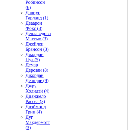
Робинсон
(6)
Дариус
Гарланд (1)
Деаарон
Фокс (3)
Деллаведова
Мэттью (3)
Джейлен
Брансон (3)
Джордан
Пул (5)
Демар
Дерозан (8)
Джордан
Деандре (9)
Джру
Холидэй (4)
Дианжело
Рассел (3)
Дрэймонд
Грин (4)
Дуг
Макдермотт
(3)