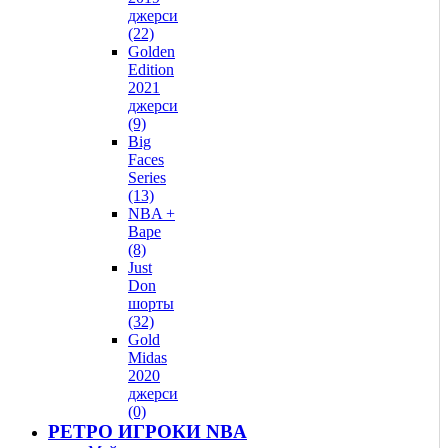
джерси
(22)
Golden
Edition
2021
джерси
(9)
Big
Faces
Series
(13)
NBA +
Bape
(8)
Just
Don
шорты
(32)
Gold
Midas
2020
джерси
(0)
РЕТРО ИГРОКИ NBA