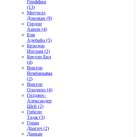
Гриффин
(13)
Митчелл
Донован (9)
Гордон
Аарон (4)
Бэм
Адебайо (5)
Брэндон
Инграм (2)
Бредли Бил
(4)
Виктор
Вембаньяма
(2)
Виктор
Оладипо (4)
Гилджес-
Александер
Шей (2)
Гибсон
Тадж (3)
Горан
Драгич (2)
Данкан