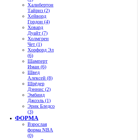
Халибертон
Тайриз (2)
Хейворд
Гордон (4)
Ховард
Дуайт (7)
Холмгрен
Чет (1)
Хорфорд Эл
(6)
Шамперт
Иман (6)
Швед
Алексей (8)
Шрёдер
Дэннис (2)
Эмбиид
Джоэль (1)
Эрик Бледсо
(3)
ФОРМА
Взрослая
форма NBA
(0)