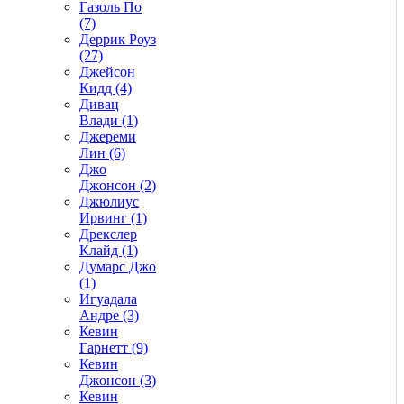
Газоль По
(7)
Деррик Роуз
(27)
Джейсон
Кидд (4)
Дивац
Влади (1)
Джереми
Лин (6)
Джо
Джонсон (2)
Джюлиус
Ирвинг (1)
Дрекслер
Клайд (1)
Думарс Джо
(1)
Игуадала
Андре (3)
Кевин
Гарнетт (9)
Кевин
Джонсон (3)
Кевин