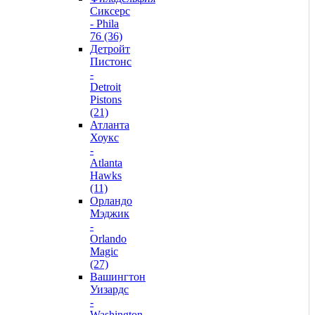
Сиксерс
- Phila
76 (36)
Детройт
Пистонс
-
Detroit
Pistons
(21)
Атланта
Хоукс
-
Atlanta
Hawks
(11)
Орландо
Мэджик
-
Orlando
Magic
(27)
Вашингтон
Уизардс
-
Washington