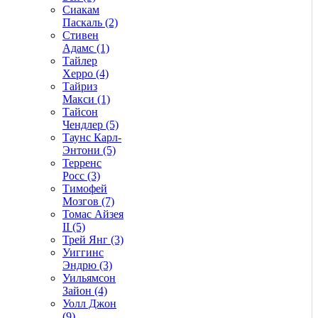
Сиакам
Паскаль (2)
Стивен
Адамс (1)
Тайлер
Херро (4)
Тайриз
Макси (1)
Тайсон
Чендлер (5)
Таунс Карл-
Энтони (5)
Терренс
Росс (3)
Тимофей
Мозгов (7)
Томас Айзея
II (5)
Трей Янг (3)
Уиггинс
Эндрю (3)
Уильямсон
Зайон (4)
Уолл Джон
(9)