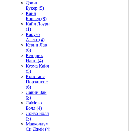
Дэвин
Букер (5)
Кайл
Корвер (8)
Кайл Лоури
(1)
Карузо
Алекс (4)
Кевин Лав
(6)
Кендрик
Нанн (4)
Кузма Кайл
(5)
Кристапс
Порзингис
(6)
Лавин Зак
(8)
ЛаМело
Болл (4)
Лонзо Болл
(3)
Макколлум
Си Джей (4)