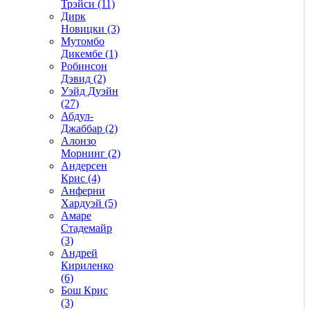
Трэйси (11)
Дирк
Новицки (3)
Мутомбо
Дикембе (1)
Робинсон
Дэвид (2)
Уэйд Дуэйн
(27)
Абдул-
Джаббар (2)
Алонзо
Морнинг (2)
Андерсен
Крис (4)
Анферни
Xардуэй (5)
Амаре
Стадемайр
(3)
Андрей
Кириленко
(6)
Бош Крис
(3)