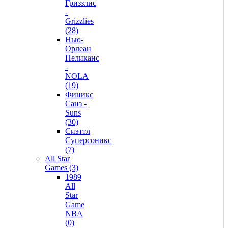
Гриззлис
-
Grizzlies
(28)
Нью-
Орлеан
Пеликанс
-
NOLA
(19)
Финикс
Санз -
Suns
(30)
Сиэттл
Суперсоникс
(7)
All Star
Games (3)
1989
All
Star
Game
NBA
(0)