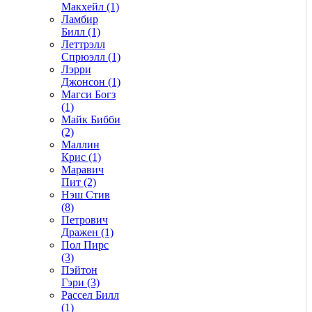
Макхейл (1)
Ламбир
Билл (1)
Леттрэлл
Спрюэлл (1)
Лэрри
Джонсон (1)
Магси Богз
(1)
Майк Бибби
(2)
Маллин
Крис (1)
Маравич
Пит (2)
Нэш Стив
(8)
Петрович
Дражен (1)
Пол Пирс
(3)
Пэйтон
Гэри (3)
Рассел Билл
(1)