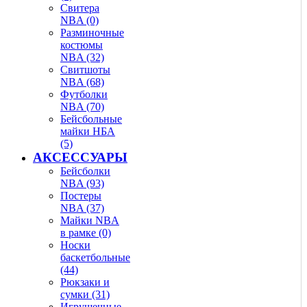
Свитера
NBA (0)
Разминочные
костюмы
NBA (32)
Свитшоты
NBA (68)
Футболки
NBA (70)
Бейсбольные
майки НБА
(5)
АКСЕССУАРЫ
Бейсболки
NBA (93)
Постеры
NBA (37)
Майки NBA
в рамке (0)
Носки
баскетбольные
(44)
Рюкзаки и
сумки (31)
Игрушечные