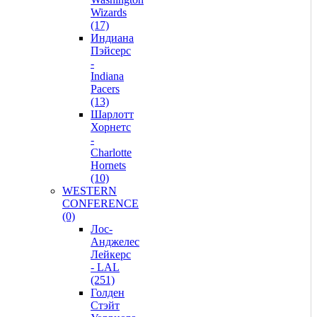
Wizards
(17)
Индиана
Пэйсерс
-
Indiana
Pacers
(13)
Шарлотт
Хорнетс
-
Charlotte
Hornets
(10)
WESTERN
CONFERENCE
(0)
Лос-
Анджелес
Лейкерс
- LAL
(251)
Голден
Стэйт