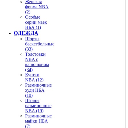
Женская
форма NBA
(2)
Особые
серии маек
НБА (1)
ОДЕЖДА
Шорты
баскетбольные
(33)
Толстовки
NBA с
капюшоном
(34)
Куртки
NBA (12)
Разминочные
худи НБА
(10)
Штаны
разминочные
NBA (19)
Разминочные
майки НБА
(7)