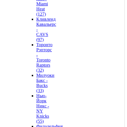
Miami
Heat
(127)
Кливленд
Кавальерс
-
CAVS
(97)
Торонто
Рэпторс
-
Toronto
Raptors
(32)
Милуоки
Бакс -
Bucks
(33)
Нью-
Йорк
Никс -
NY
Knicks
(55)
Филадельфия