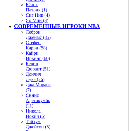
Юинг
Патрик (1)
Янг Ник (4)
Яо Мин (3)
СОВРЕМЕННЫЕ ИГРОКИ NBA
Леброн
Джеймс (85)
Стефен
Карри (58)
Кайри
Ирвинг (60)
Кевин
Дюрант (51)
Дончич
Лука (26)
Джа Морант
(7)
Яннис
Адетокумбо
(21)
Никола
Йокич (5)
Тэйтум
Джейсон (5)