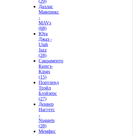
(29)
Даллас
Маверикс
-
MAVs
(68)
Юта
Джаз -
Utah
Jazz
(28)
Сакраменто
Кингз-
Kings
(15)
Портленд
Трэйл
Блэйзерс
(27)
Денвер
Наггетс
-
Nuggets
(28)
Мемфис