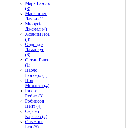
Марк Газоль
(3)
Марканнен
Лаури (1)
Мюррей
Джамал (4)
Жоаким Ноа
(3)
Олдридж
Ламаркус
(6)
Остин Ривз
(1)
Паоло
Банкеро (1)
Пол
Миллсэп (4)
Рикки
Рубио (3)
Робинсон
Нейт (4)
Сергей
Карасев (2)
Симмонс
Бен (5)