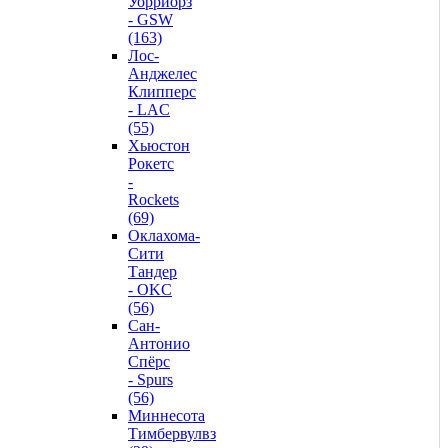
Уорриорз
- GSW
(163)
Лос-
Анджелес
Клипперс
- LAC
(55)
Хьюстон
Рокетс
-
Rockets
(69)
Оклахома-
Сити
Тандер
- OKC
(56)
Сан-
Антонио
Спёрс
- Spurs
(56)
Миннесота
Тимбервулвз