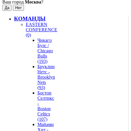
Ваш город
Москва
?
КОМАНДЫ
EASTERN
CONFERENCE
(0)
Чикаго
Булс /
Chicago
Bulls
(193)
Бруклин
Нетс -
Brooklyn
Nets
(93)
Бостон
Селтикс
-
Boston
Celtics
(107)
Майами
Хит -