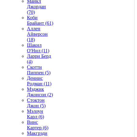
Майкл
Джордан
(70)
Коби
Брайант (61)
Аллен
Айверсон
(18)
Шакил
О'Нил (11)
Ларри Берд
(4)
Скотти
Пиппен (5)
Деннис
Родман (11)
Мэджик
Джонсон (2)
Стоктон
Джон (5)
Мэлоун
Карл (6)
Винс
Картер (6)
Макгрэди