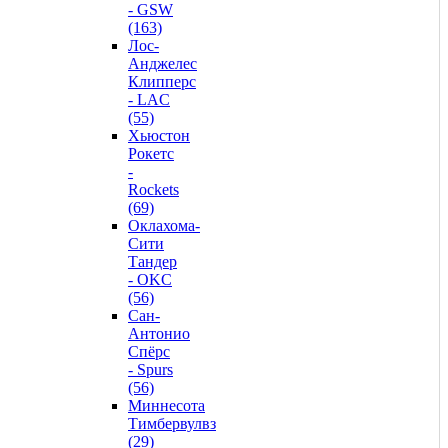
- GSW
(163)
Лос-
Анджелес
Клипперс
- LAC
(55)
Хьюстон
Рокетс
-
Rockets
(69)
Оклахома-
Сити
Тандер
- OKC
(56)
Сан-
Антонио
Спёрс
- Spurs
(56)
Миннесота
Тимбервулвз
(29)