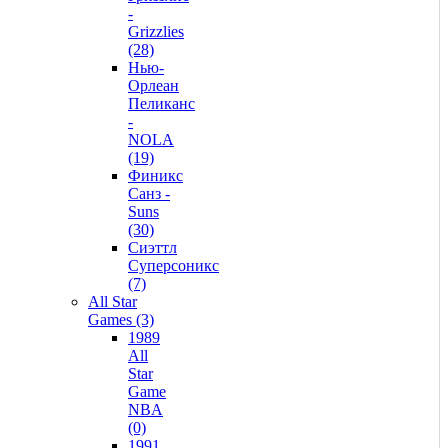
-
Grizzlies
(28)
Нью-
Орлеан
Пеликанс
-
NOLA
(19)
Финикс
Санз -
Suns
(30)
Сиэттл
Суперсоникс
(7)
All Star
Games (3)
1989
All
Star
Game
NBA
(0)
1991