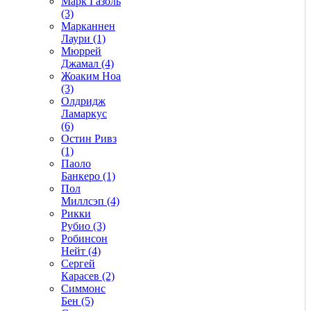
Марк Газоль
(3)
Марканнен
Лаури (1)
Мюррей
Джамал (4)
Жоаким Ноа
(3)
Олдридж
Ламаркус
(6)
Остин Ривз
(1)
Паоло
Банкеро (1)
Пол
Миллсэп (4)
Рикки
Рубио (3)
Робинсон
Нейт (4)
Сергей
Карасев (2)
Симмонс
Бен (5)