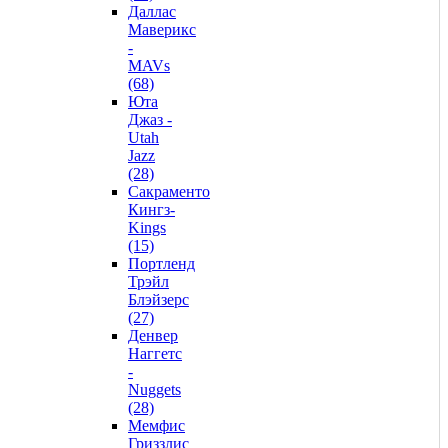
Даллас
Маверикс
-
MAVs
(68)
Юта
Джаз -
Utah
Jazz
(28)
Сакраменто
Кингз-
Kings
(15)
Портленд
Трэйл
Блэйзерс
(27)
Денвер
Наггетс
-
Nuggets
(28)
Мемфис
Гриззлис