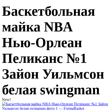
Баскетбольная
майка NBA
Нью-Орлеан
Пеликанс №1
Зайон Уильмсон
белая swingman
New!