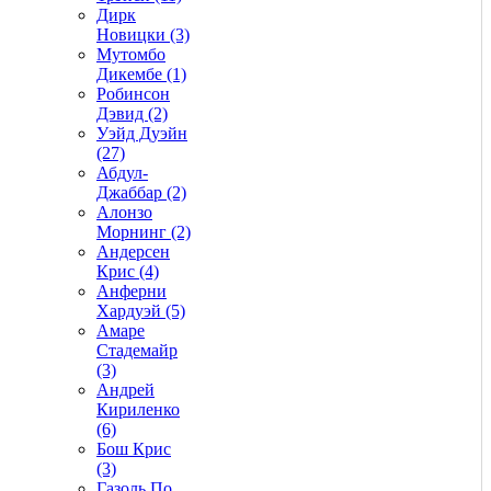
Дирк
Новицки (3)
Мутомбо
Дикембе (1)
Робинсон
Дэвид (2)
Уэйд Дуэйн
(27)
Абдул-
Джаббар (2)
Алонзо
Морнинг (2)
Андерсен
Крис (4)
Анферни
Xардуэй (5)
Амаре
Стадемайр
(3)
Андрей
Кириленко
(6)
Бош Крис
(3)
Газоль По