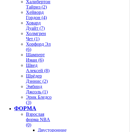
Халибертон
Тайриз (2)
Хейворд
Гордон (4)
Ховард
Дуайт (7)
Холмгрен
Чет (1)
Хорфорд Эл
(6)
Шамперт
Иман (6)
Швед
Алексей (8)
Шрёдер
Дэннис (2)
Эмбиид
Джоэль (1)
Эрик Бледсо
(3)
ФОРМА
Взрослая
форма NBA
(0)
Двусторонние