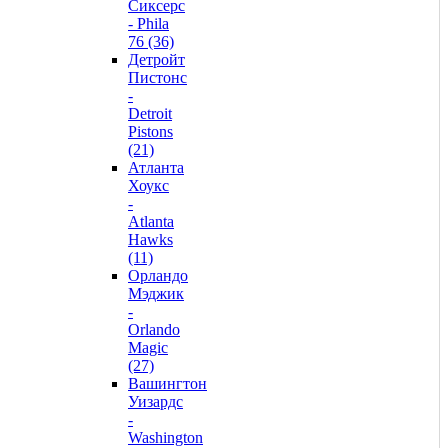
Сиксерс
- Phila
76 (36)
Детройт
Пистонс
-
Detroit
Pistons
(21)
Атланта
Хоукс
-
Atlanta
Hawks
(11)
Орландо
Мэджик
-
Orlando
Magic
(27)
Вашингтон
Уизардс
-
Washington