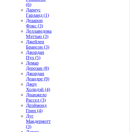
(6)
Дариус
Гарланд (1)
Деаарон
Фокс (3)
Деллаведова
Мэттью (3)
Джейлен
Брансон (3)
Джордан
Пул (5)
Демар
Дерозан (8)
Джордан
Деандре (9)
Джру
Холидэй (4)
Дианжело
Рассел (3)
Дрэймонд
Грин (4)
Дуг
Макдермотт
(3)
Дэвин