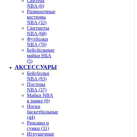
Свитера
NBA (0)
Разминочные
костюмы
NBA (32)
Свитшоты
NBA (68)
Футболки
NBA (70)
Бейсбольные
майки НБА
(5)
АКСЕССУАРЫ
Бейсболки
NBA (93)
Постеры
NBA (37)
Майки NBA
в рамке (0)
Носки
баскетбольные
(44)
Рюкзаки и
сумки (31)
Игрушечные