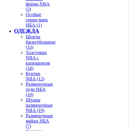
форма NBA
(2)
Особые
серии маек
НБА (1)
ОДЕЖДА
Шорты
баскетбольные
(33)
Толстовки
NBA с
капюшоном
(34)
Куртки
NBA (12)
Разминочные
худи НБА
(10)
Штаны
разминочные
NBA (19)
Разминочные
майки НБА
(7)