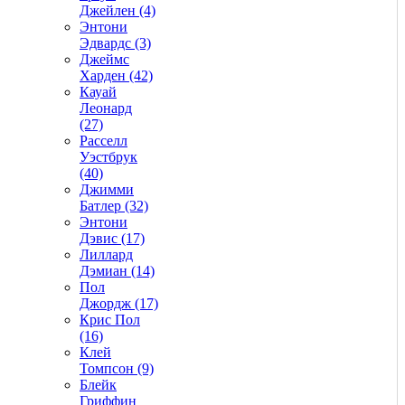
Джейлен (4)
Энтони
Эдвардс (3)
Джеймс
Харден (42)
Кауай
Леонард
(27)
Расселл
Уэстбрук
(40)
Джимми
Батлер (32)
Энтони
Дэвис (17)
Лиллард
Дэмиан (14)
Пол
Джордж (17)
Крис Пол
(16)
Клей
Томпсон (9)
Блейк
Гриффин