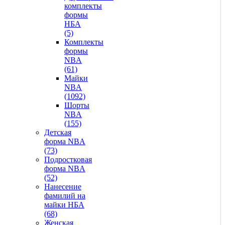
комплекты
формы
НБА
(5)
Комплекты
формы
NBA
(61)
Майки
NBA
(1092)
Шорты
NBA
(155)
Детская
форма NBA
(73)
Подростковая
форма NBA
(52)
Нанесение
фамилий на
майки НБА
(68)
Женская