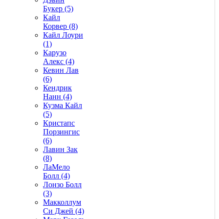
Букер (5)
Кайл
Корвер (8)
Кайл Лоури
(1)
Карузо
Алекс (4)
Кевин Лав
(6)
Кендрик
Нанн (4)
Кузма Кайл
(5)
Кристапс
Порзингис
(6)
Лавин Зак
(8)
ЛаМело
Болл (4)
Лонзо Болл
(3)
Макколлум
Си Джей (4)