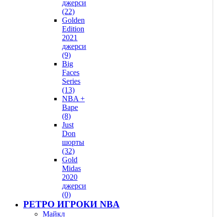
джерси
(22)
Golden
Edition
2021
джерси
(9)
Big
Faces
Series
(13)
NBA +
Bape
(8)
Just
Don
шорты
(32)
Gold
Midas
2020
джерси
(0)
РЕТРО ИГРОКИ NBA
Майкл