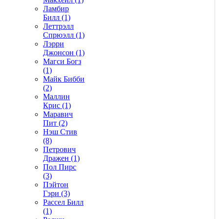
Ламбир
Билл (1)
Леттрэлл
Спрюэлл (1)
Лэрри
Джонсон (1)
Магси Богз
(1)
Майк Бибби
(2)
Маллин
Крис (1)
Маравич
Пит (2)
Нэш Стив
(8)
Петрович
Дражен (1)
Пол Пирс
(3)
Пэйтон
Гэри (3)
Рассел Билл
(1)