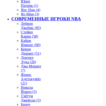
Юинг
Патрик (1)
Янг Ник (4)
Яо Мин (3)
СОВРЕМЕННЫЕ ИГРОКИ NBA
Леброн
Джеймс (85)
Стефен
Карри (58)
Кайри
Ирвинг (60)
Кевин
Дюрант (51)
Дончич
Лука (26)
Джа Морант
(7)
Яннис
Адетокумбо
(21)
Никола
Йокич (5)
Тэйтум
Джейсон (5)
Браун