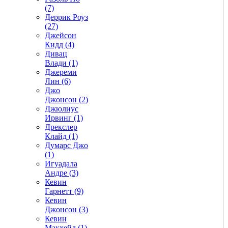
(7)
Деррик Роуз
(27)
Джейсон
Кидд (4)
Дивац
Влади (1)
Джереми
Лин (6)
Джо
Джонсон (2)
Джюлиус
Ирвинг (1)
Дрекслер
Клайд (1)
Думарс Джо
(1)
Игуадала
Андре (3)
Кевин
Гарнетт (9)
Кевин
Джонсон (3)
Кевин
Макхейл (1)