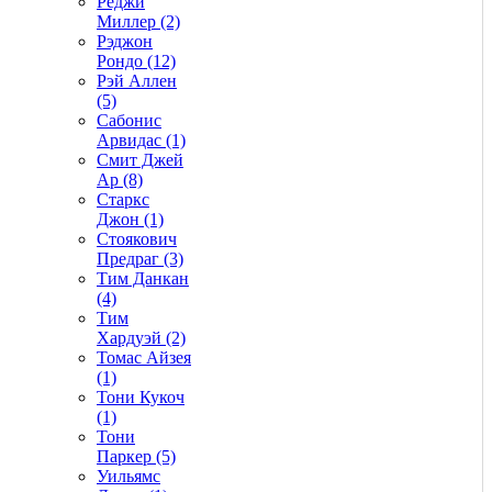
Реджи
Миллер (2)
Рэджон
Рондо (12)
Рэй Аллен
(5)
Сабонис
Арвидас (1)
Смит Джей
Ар (8)
Старкс
Джон (1)
Стоякович
Предраг (3)
Тим Данкан
(4)
Тим
Хардуэй (2)
Томас Айзея
(1)
Тони Кукоч
(1)
Тони
Паркер (5)
Уильямс