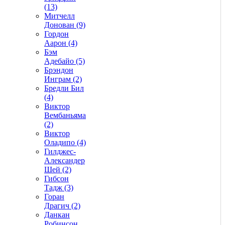
(13)
Митчелл
Донован (9)
Гордон
Аарон (4)
Бэм
Адебайо (5)
Брэндон
Инграм (2)
Бредли Бил
(4)
Виктор
Вембаньяма
(2)
Виктор
Оладипо (4)
Гилджес-
Александер
Шей (2)
Гибсон
Тадж (3)
Горан
Драгич (2)
Данкан
Робинсон