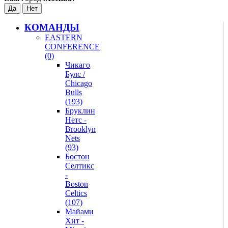
КОМАНДЫ
EASTERN
CONFERENCE
(0)
Чикаго
Булс /
Chicago
Bulls
(193)
Бруклин
Нетс -
Brooklyn
Nets
(93)
Бостон
Селтикс
-
Boston
Celtics
(107)
Майами
Хит -