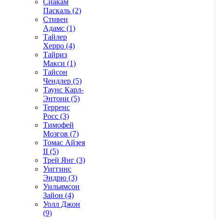
Сиакам
Паскаль (2)
Стивен
Адамс (1)
Тайлер
Херро (4)
Тайриз
Макси (1)
Тайсон
Чендлер (5)
Таунс Карл-
Энтони (5)
Терренс
Росс (3)
Тимофей
Мозгов (7)
Томас Айзея
II (5)
Трей Янг (3)
Уиггинс
Эндрю (3)
Уильямсон
Зайон (4)
Уолл Джон
(9)