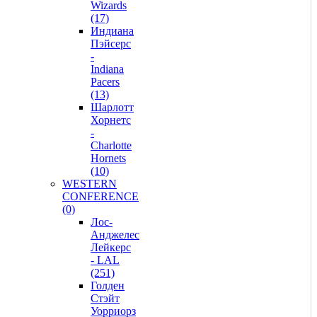
Wizards
(17)
Индиана
Пэйсерс
-
Indiana
Pacers
(13)
Шарлотт
Хорнетс
-
Charlotte
Hornets
(10)
WESTERN
CONFERENCE
(0)
Лос-
Анджелес
Лейкерс
- LAL
(251)
Голден
Стэйт
Уорриорз