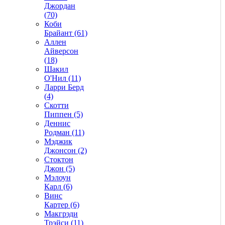
Джордан
(70)
Коби
Брайант (61)
Аллен
Айверсон
(18)
Шакил
О'Нил (11)
Ларри Берд
(4)
Скотти
Пиппен (5)
Деннис
Родман (11)
Мэджик
Джонсон (2)
Стоктон
Джон (5)
Мэлоун
Карл (6)
Винс
Картер (6)
Макгрэди
Трэйси (11)