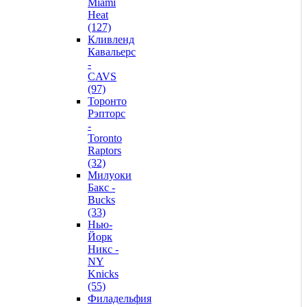
Miami
Heat
(127)
Кливленд
Кавальерс
-
CAVS
(97)
Торонто
Рэпторс
-
Toronto
Raptors
(32)
Милуоки
Бакс -
Bucks
(33)
Нью-
Йорк
Никс -
NY
Knicks
(55)
Филадельфия