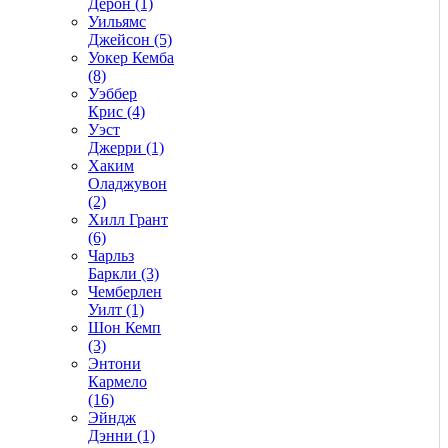
Дерон (1)
Уильямс
Джейсон (5)
Уокер Кемба
(8)
Уэббер
Крис (4)
Уэст
Джерри (1)
Хаким
Оладжувон
(2)
Хилл Грант
(6)
Чарльз
Баркли (3)
Чемберлен
Уилт (1)
Шон Кемп
(3)
Энтони
Кармело
(16)
Эйндж
Дэнни (1)