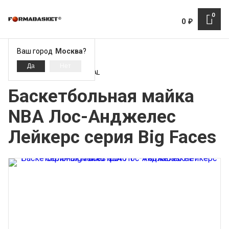
0
0
₽
Ваш город
Москва
?
Лос-Анджелес Лейкерс - LAL
Баскетбольная майка
NBA Лос-Анджелес
Лейкерс серия Big Faces