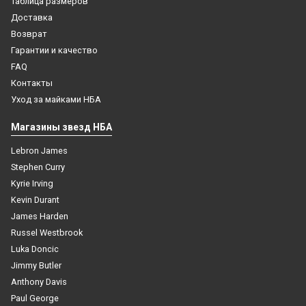
Таблица размеров
Доставка
Возврат
Гарантии и качество
FAQ
2985
Контакты
Компрессионный лонгслив с рукавом баскетбольный
Уход за майками НБА
черный
Магазины звезд НБА
4 499
₽
Lebron James
В корзину
Stephen Curry
Kyrie Irving
Kevin Durant
James Harden
Russel Westbrook
Luka Doncic
Jimmy Butler
Anthony Davis
Paul George