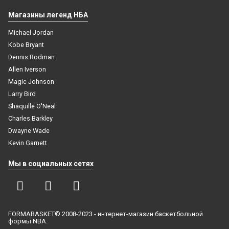
Магазины легенд НБА
Michael Jordan
Kobe Bryant
Dennis Rodman
Allen Iverson
Magic Johnson
Larry Bird
Shaquille O'Neal
Charles Barkley
Dwayne Wade
Kevin Garnett
Компрессионные штаны для баскетбола черные
Мы в социальных сетях
2 499
₽
В корзину
FORMABASKET© 2008-2023 - интернет-магазин баскетбольной
формы NBA.