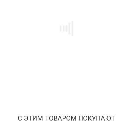
Баскетбольная майка NBA Чикаго Буллз серия Big Faces
4 499
₽
Купить
С ЭТИМ ТОВАРОМ ПОКУПАЮТ