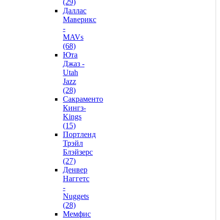
(29)
Даллас
Маверикс
-
MAVs
(68)
Юта
Джаз -
Utah
Jazz
(28)
Сакраменто
Кингз-
Kings
(15)
Портленд
Трэйл
Блэйзерс
(27)
Денвер
Наггетс
-
Nuggets
(28)
Мемфис