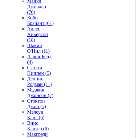
Майкл
Джордан
(70)
Коби
Брайант (61)
Аллен
Айверсон
(18)
Шакил
О'Нил (11)
Ларри Берд
(4)
Скотти
Пиппен (5)
Деннис
Родман (11)
Мэджик
Джонсон (2)
Стоктон
Джон (5)
Мэлоун
Карл (6)
Винс
Картер (6)
Макгрэди