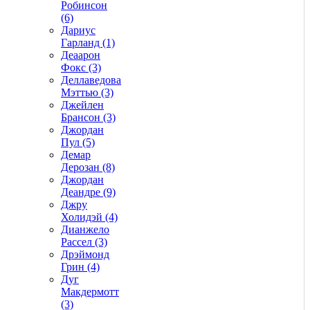
Робинсон
(6)
Дариус
Гарланд (1)
Деаарон
Фокс (3)
Деллаведова
Мэттью (3)
Джейлен
Брансон (3)
Джордан
Пул (5)
Демар
Дерозан (8)
Джордан
Деандре (9)
Джру
Холидэй (4)
Дианжело
Рассел (3)
Дрэймонд
Грин (4)
Дуг
Макдермотт
(3)