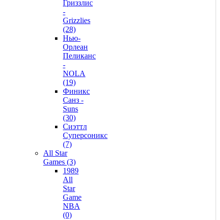
Гриззлис
-
Grizzlies
(28)
Нью-
Орлеан
Пеликанс
-
NOLA
(19)
Финикс
Санз -
Suns
(30)
Сиэттл
Суперсоникс
(7)
All Star
Games (3)
1989
All
Star
Game
NBA
(0)