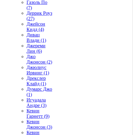
Газоль По
(7)
Деррик Роуз
(27)
Джейсон
Кидд (4)
Дивац
Влади (1)
Джереми
Лин (6)
Джо
Джонсон (2)
Джюлиус
Ирвинг (1)
Дрекслер
Клайд (1)
Думарс Джо
(1)
Игуадала
Андре (3)
Кевин
Гарнетт (9)
Кевин
Джонсон (3)
Кевин