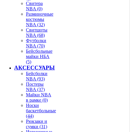
Свитера
NBA (0)
Разминочные
костюмы
NBA (32)
Свитшоты
NBA (68)
Футболки
NBA (70)
Бейсбольные
майки НБА
(5)
АКСЕССУАРЫ
Бейсболки
NBA (93)
Постеры
NBA (37)
Майки NBA
в рамке (0)
Носки
баскетбольные
(44)
Рюкзаки и
сумки (31)
Игрушечные