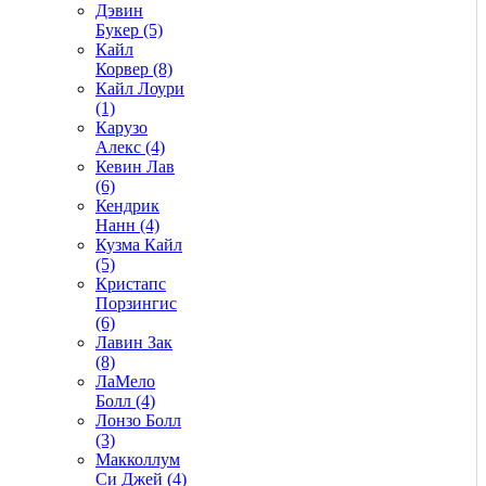
Дэвин
Букер (5)
Кайл
Корвер (8)
Кайл Лоури
(1)
Карузо
Алекс (4)
Кевин Лав
(6)
Кендрик
Нанн (4)
Кузма Кайл
(5)
Кристапс
Порзингис
(6)
Лавин Зак
(8)
ЛаМело
Болл (4)
Лонзо Болл
(3)
Макколлум
Си Джей (4)