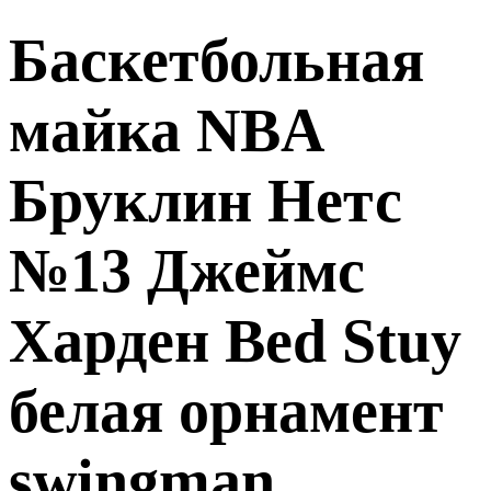
Баскетбольная
майка NBA
Бруклин Нетс
№13 Джеймс
Харден Bed Stuy
белая орнамент
swingman