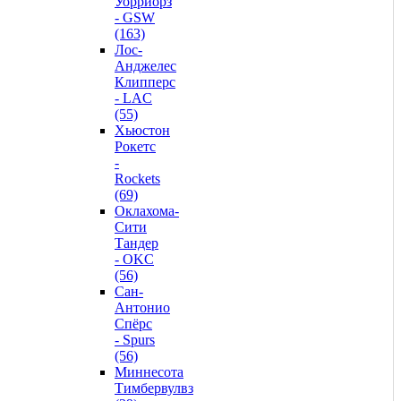
Уорриорз
- GSW
(163)
Лос-
Анджелес
Клипперс
- LAC
(55)
Хьюстон
Рокетс
-
Rockets
(69)
Оклахома-
Сити
Тандер
- OKC
(56)
Сан-
Антонио
Спёрс
- Spurs
(56)
Миннесота
Тимбервулвз