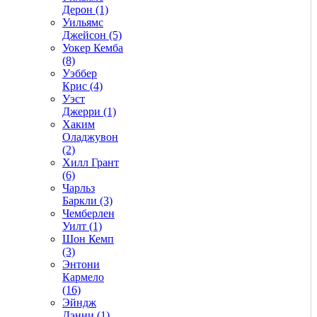
Дерон (1)
Уильямс
Джейсон (5)
Уокер Кемба
(8)
Уэббер
Крис (4)
Уэст
Джерри (1)
Хаким
Оладжувон
(2)
Хилл Грант
(6)
Чарльз
Баркли (3)
Чемберлен
Уилт (1)
Шон Кемп
(3)
Энтони
Кармело
(16)
Эйндж
Дэнни (1)