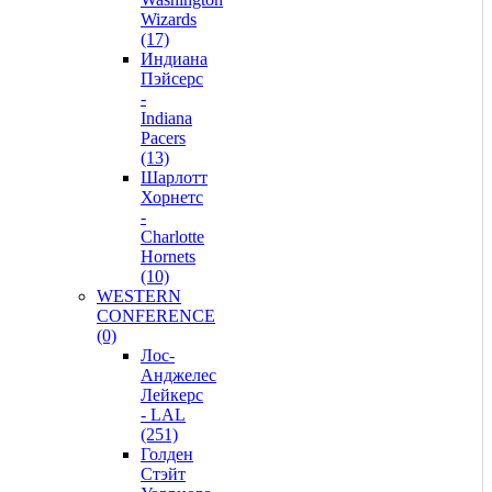
Wizards
(17)
Индиана
Пэйсерс
-
Indiana
Pacers
(13)
Шарлотт
Хорнетс
-
Charlotte
Hornets
(10)
WESTERN
CONFERENCE
(0)
Лос-
Анджелес
Лейкерс
- LAL
(251)
Голден
Стэйт