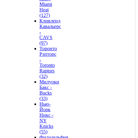
Miami
Heat
(127)
Кливленд
Кавальерс
-
CAVS
(97)
Торонто
Рэпторс
-
Toronto
Raptors
(32)
Милуоки
Бакс -
Bucks
(33)
Нью-
Йорк
Никс -
NY
Knicks
(55)
Филадельфия