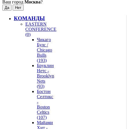
Ваш город
Москва
?
КОМАНДЫ
EASTERN
CONFERENCE
(0)
Чикаго
Булс /
Chicago
Bulls
(193)
Бруклин
Нетс -
Brooklyn
Nets
(93)
Бостон
Селтикс
-
Boston
Celtics
(107)
Майами
Хит -