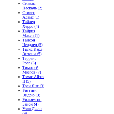
Сиакам
Паскаль (2)
Стивен
Адамс (1)
Тайлер
Херро (4)
Тайриз
Макси (1)
Тайсон
Чендлер (5)
Таунс Карл-
Энтони (5)
Терренс
Росс (3)
Тимофей
Мозгов (7)
Томас Айзея
II (5)
Трей Янг (3)
Уиггинс
Эндрю (3)
Уильямсон
Зайон (4)
Уолл Джон
(9)