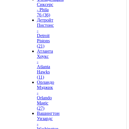
Сиксерс
- Phila
76 (36)
Детройт
Пистонс
-
Detroit
Pistons
(21)
Атланта
Хоукс
-
Atlanta
Hawks
(11)
Орландо
Мэджик
-
Orlando
Magic
(27)
Вашингтон
Уизардс
-
Washington