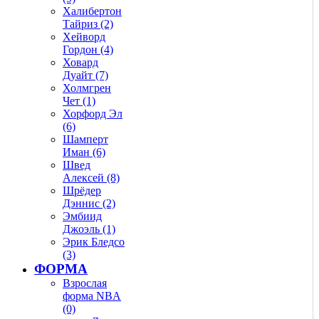
Халибертон
Тайриз (2)
Хейворд
Гордон (4)
Ховард
Дуайт (7)
Холмгрен
Чет (1)
Хорфорд Эл
(6)
Шамперт
Иман (6)
Швед
Алексей (8)
Шрёдер
Дэннис (2)
Эмбиид
Джоэль (1)
Эрик Бледсо
(3)
ФОРМА
Взрослая
форма NBA
(0)