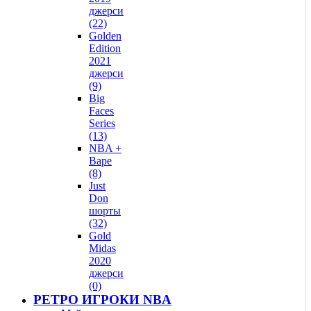
джерси
(22)
Golden
Edition
2021
джерси
(9)
Big
Faces
Series
(13)
NBA +
Bape
(8)
Just
Don
шорты
(32)
Gold
Midas
2020
джерси
(0)
РЕТРО ИГРОКИ NBA