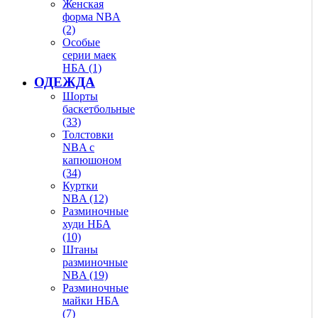
Женская
форма NBA
(2)
Особые
серии маек
НБА (1)
ОДЕЖДА
Шорты
баскетбольные
(33)
Толстовки
NBA с
капюшоном
(34)
Куртки
NBA (12)
Разминочные
худи НБА
(10)
Штаны
разминочные
NBA (19)
Разминочные
майки НБА
(7)