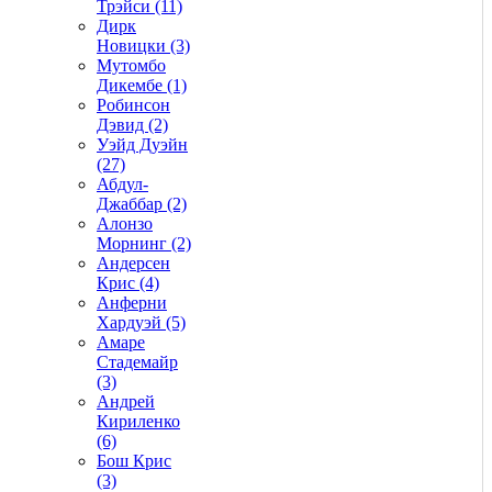
Трэйси (11)
Дирк
Новицки (3)
Мутомбо
Дикембе (1)
Робинсон
Дэвид (2)
Уэйд Дуэйн
(27)
Абдул-
Джаббар (2)
Алонзо
Морнинг (2)
Андерсен
Крис (4)
Анферни
Xардуэй (5)
Амаре
Стадемайр
(3)
Андрей
Кириленко
(6)
Бош Крис
(3)