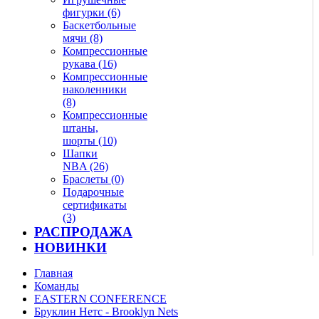
фигурки (6)
Баскетбольные
мячи (8)
Компрессионные
рукава (16)
Компрессионные
наколенники
(8)
Компрессионные
штаны,
шорты (10)
Шапки
NBA (26)
Браслеты (0)
Подарочные
сертификаты
(3)
РАСПРОДАЖА
НОВИНКИ
Главная
Команды
EASTERN CONFERENCE
Бруклин Нетс - Brooklyn Nets