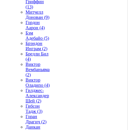
Гриффин
(13)
Митчелл
Донован (9)
Гордон
Аарон (4)
Бэм
Адебайо (5)
Брэндон
Инграм (2)
Бредли Бил
(4)
Виктор
Вембаньяма
(2)
Виктор
Оладипо (4)
Гилджес-
Александер
Шей (2)
Гибсон
Тадж (3)
Горан
Драгич (2)
Данкан