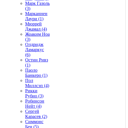
Марк Газоль
(3)
Марканнен
Лаури (1)
Мюррей
Джамал (4)
Жоаким Ноа
(3)
Олдридж
Ламаркус
(6)
Остин Ривз
(1)
Паоло
Банкеро (1)
Пол
Миллсэп (4)
Рикки
Рубио (3)
Робинсон
Нейт (4)
Сергей
Карасев (2)
Симмонс
Бен (5)