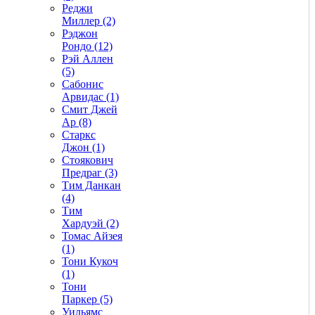
Реджи
Миллер (2)
Рэджон
Рондо (12)
Рэй Аллен
(5)
Сабонис
Арвидас (1)
Смит Джей
Ар (8)
Старкс
Джон (1)
Стоякович
Предраг (3)
Тим Данкан
(4)
Тим
Хардуэй (2)
Томас Айзея
(1)
Тони Кукоч
(1)
Тони
Паркер (5)
Уильямс