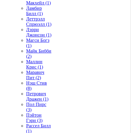
Макхейл (1)
Ламбир
Билл (1)
Леттрэлл
Спрюэлл (1)
Лэрри
Джонсон (1)
Магси Богз
(1)
Майк Бибби
(2)
Маллин
Крис (1)
Маравич
Пит (2)
Нэш Стив
(8)
Петрович
Дражен (1)
Пол Пирс
(3)
Пэйтон
Гэри (3)
Рассел Билл
(1)