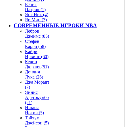
Юинг
Патрик (1)
Янг Ник (4)
Яо Мин (3)
СОВРЕМЕННЫЕ ИГРОКИ NBA
Леброн
Джеймс (85)
Стефен
Карри (58)
Кайри
Ирвинг (60)
Кевин
Дюрант (51)
Дончич
Лука (26)
Джа Морант
(7)
Яннис
Адетокумбо
(21)
Никола
Йокич (5)
Тэйтум
Джейсон (5)