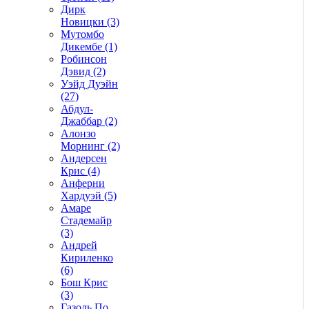
Дирк
Новицки (3)
Мутомбо
Дикембе (1)
Робинсон
Дэвид (2)
Уэйд Дуэйн
(27)
Абдул-
Джаббар (2)
Алонзо
Морнинг (2)
Андерсен
Крис (4)
Анферни
Xардуэй (5)
Амаре
Стадемайр
(3)
Андрей
Кириленко
(6)
Бош Крис
(3)
Газоль По