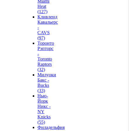
Miami
Heat
(127)
Кливленд
Кавальерс
-
CAVS
(97)
Торонто
Рэпторс
-
Toronto
Raptors
(32)
Милуоки
Бакс -
Bucks
(33)
Нью-
Йорк
Никс -
NY
Knicks
(55)
Филадельфия