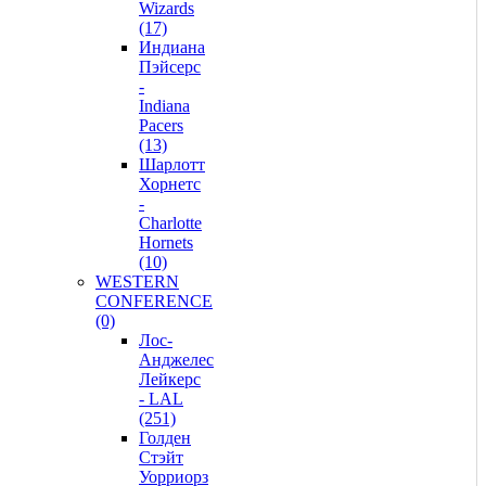
Wizards
(17)
Индиана
Пэйсерс
-
Indiana
Pacers
(13)
Шарлотт
Хорнетс
-
Charlotte
Hornets
(10)
WESTERN
CONFERENCE
(0)
Лос-
Анджелес
Лейкерс
- LAL
(251)
Голден
Стэйт
Уорриорз