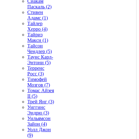
Сиакам
Паскаль (2)
Стивен
Адамс (1)
Тайлер
Херро (4)
Тайриз
Макси (1)
Тайсон
Чендлер (5)
Таунс Карл-
Энтони (5)
Терренс
Росс (3)
Тимофей
Мозгов (7)
Томас Айзея
II (5)
Трей Янг (3)
Уиггинс
Эндрю (3)
Уильямсон
Зайон (4)
Уолл Джон
(9)