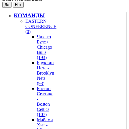
КОМАНДЫ
EASTERN
CONFERENCE
(0)
Чикаго
Булс /
Chicago
Bulls
(193)
Бруклин
Нетс -
Brooklyn
Nets
(93)
Бостон
Селтикс
-
Boston
Celtics
(107)
Майами
Хит -