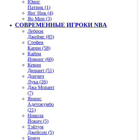
Юинг
Патрик (1)
Янг Ник (4)
Яо Мин (3)
СОВРЕМЕННЫЕ ИГРОКИ NBA
Леброн
Джеймс (85)
Стефен
Карри (58)
Кайри
Ирвинг (60)
Кевин
Дюрант (51)
Дончич
Лука (26)
Джа Морант
(7)
Яннис
Адетокумбо
(21)
Никола
Йокич (5)
Тэйтум
Джейсон (5)
Браун