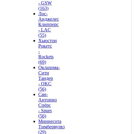
- GSW
(163)
Лос-
Анджелес
Клипперс
- LAC
(55)
Хьюстон
Рокетс
-
Rockets
(69)
Оклахома-
Сити
Тандер
- OKC
(56)
Сан-
Антонио
Спёрс
- Spurs
(56)
Миннесота
Тимбервулвз
(29)