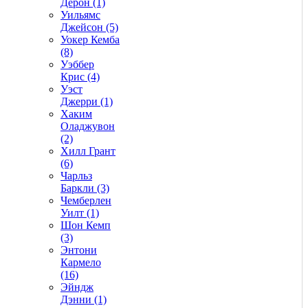
Дерон (1)
Уильямс
Джейсон (5)
Уокер Кемба
(8)
Уэббер
Крис (4)
Уэст
Джерри (1)
Хаким
Оладжувон
(2)
Хилл Грант
(6)
Чарльз
Баркли (3)
Чемберлен
Уилт (1)
Шон Кемп
(3)
Энтони
Кармело
(16)
Эйндж
Дэнни (1)