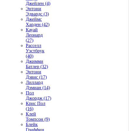
Джейлен (4)
Энтони
Эдвардс (3)
Джеймс
Харден (42)
Кауай
Леонард
(27)
Расселл
Уэстбрук
(40)
Джимми
Батлер (32)
Энтони
Дэвис (17)
Лиллард
Дэмиан (14)
Пол
Джордж (17)
Крис Пол
(16)
Клей
Томпсон (9)
Блейк
Гриффин