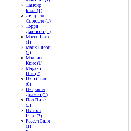
Ламбир
Билл (1)
Леттрэлл
Спрюэлл (1)
Лэрри
Джонсон (1)
Магси Богз
(1)
Майк Бибби
(2)
Маллин
Крис (1)
Маравич
Пит (2)
Нэш Стив
(8)
Петрович
Дражен (1)
Пол Пирс
(3)
Пэйтон
Гэри (3)
Рассел Билл
(1)