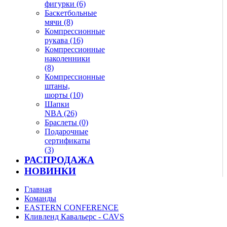
фигурки (6)
Баскетбольные
мячи (8)
Компрессионные
рукава (16)
Компрессионные
наколенники
(8)
Компрессионные
штаны,
шорты (10)
Шапки
NBA (26)
Браслеты (0)
Подарочные
сертификаты
(3)
РАСПРОДАЖА
НОВИНКИ
Главная
Команды
EASTERN CONFERENCE
Кливленд Кавальерс - CAVS