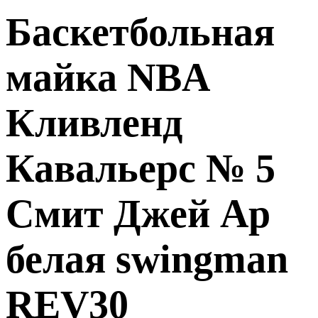
Баскетбольная
майка NBA
Кливленд
Кавальерс № 5
Смит Джей Ар
белая swingman
REV30