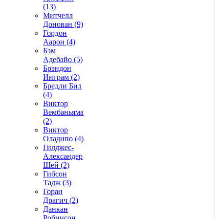
(13)
Митчелл
Донован (9)
Гордон
Аарон (4)
Бэм
Адебайо (5)
Брэндон
Инграм (2)
Бредли Бил
(4)
Виктор
Вембаньяма
(2)
Виктор
Оладипо (4)
Гилджес-
Александер
Шей (2)
Гибсон
Тадж (3)
Горан
Драгич (2)
Данкан
Робинсон