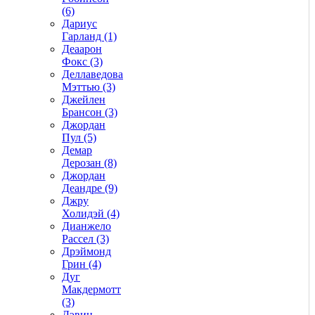
(6)
Дариус
Гарланд (1)
Деаарон
Фокс (3)
Деллаведова
Мэттью (3)
Джейлен
Брансон (3)
Джордан
Пул (5)
Демар
Дерозан (8)
Джордан
Деандре (9)
Джру
Холидэй (4)
Дианжело
Рассел (3)
Дрэймонд
Грин (4)
Дуг
Макдермотт
(3)
Дэвин