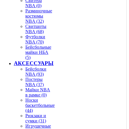
Свитера
NBA (0)
Разминочные
костюмы
NBA (32)
Свитшоты
NBA (68)
Футболки
NBA (70)
Бейсбольные
майки НБА
(5)
АКСЕССУАРЫ
Бейсболки
NBA (93)
Постеры
NBA (37)
Майки NBA
в рамке (0)
Носки
баскетбольные
(44)
Рюкзаки и
сумки (31)
Игрушечные