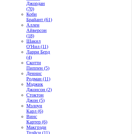
Джордан
(70)
Коби
Брайант (61)
Аллен
Айверсон
(18)
Шакил
О'Нил (11)
Ларри Берд
(4)
Скотти
Пиппен (5)
Деннис
Родман (11)
Мэджик
Джонсон (2)
Стоктон
Джон (5)
Мэлоун
Карл (6)
Винс
Картер (6)
Макгрэди
Трэйси (11)