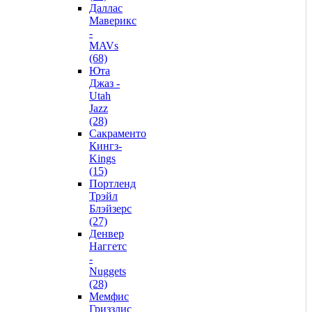
Даллас
Маверикс
-
MAVs
(68)
Юта
Джаз -
Utah
Jazz
(28)
Сакраменто
Кингз-
Kings
(15)
Портленд
Трэйл
Блэйзерс
(27)
Денвер
Наггетс
-
Nuggets
(28)
Мемфис
Гриззлис