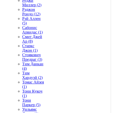
Реджи
Миллер (2)
Рэджон
Рондо (12)
Рэй Аллен
(5)
Сабонис
Арвидас (1)
Смит Джей
Ар (8)
Старкс
Джон (1)
Стоякович
Предраг (3)
Тим Данкан
(4)
Тим
Хардуэй (2)
Томас Айзея
(1)
Тони Кукоч
(1)
Тони
Паркер (5)
Уильямс