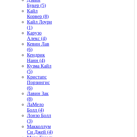
Букер (5)
Кайл
Корвер (8)
Кайл Лоури
(1)
Карузо
Алекс (4)
Кевин Лав
(6)
Кендрик
Нанн (4)
Кузма Кайл
(5)
Кристапс
Порзингис
(6)
Лавин Зак
(8)
ЛаМело
Болл (4)
Лонзо Болл
(3)
Макколлум
Си Джей (4)