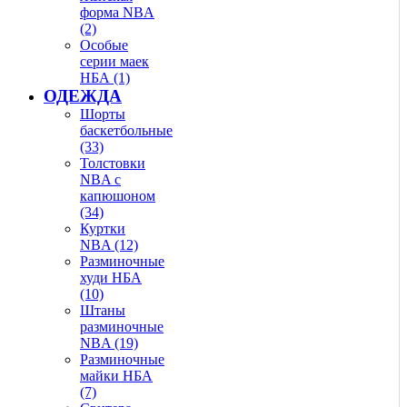
форма NBA
(2)
Особые
серии маек
НБА (1)
ОДЕЖДА
Шорты
баскетбольные
(33)
Толстовки
NBA с
капюшоном
(34)
Куртки
NBA (12)
Разминочные
худи НБА
(10)
Штаны
разминочные
NBA (19)
Разминочные
майки НБА
(7)