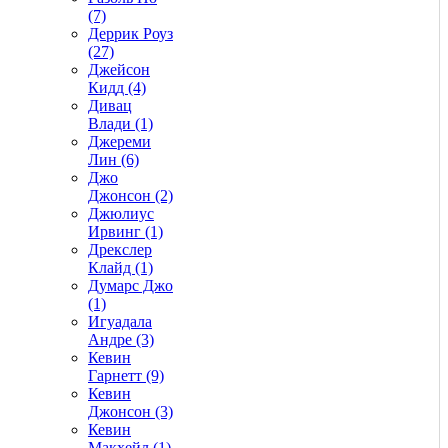
(7)
Деррик Роуз
(27)
Джейсон
Кидд (4)
Дивац
Влади (1)
Джереми
Лин (6)
Джо
Джонсон (2)
Джюлиус
Ирвинг (1)
Дрекслер
Клайд (1)
Думарс Джо
(1)
Игуадала
Андре (3)
Кевин
Гарнетт (9)
Кевин
Джонсон (3)
Кевин
Макхейл (1)