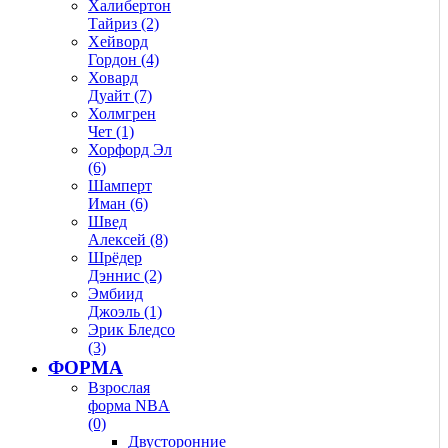
Халибертон
Тайриз (2)
Хейворд
Гордон (4)
Ховард
Дуайт (7)
Холмгрен
Чет (1)
Хорфорд Эл
(6)
Шамперт
Иман (6)
Швед
Алексей (8)
Шрёдер
Дэннис (2)
Эмбиид
Джоэль (1)
Эрик Бледсо
(3)
ФОРМА
Взрослая
форма NBA
(0)
Двусторонние