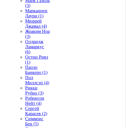
Марк Газоль
(3)
Марканнен
Лаури (1)
Мюррей
Джамал (4)
Жоаким Ноа
(3)
Олдридж
Ламаркус
(6)
Остин Ривз
(1)
Паоло
Банкеро (1)
Пол
Миллсэп (4)
Рикки
Рубио (3)
Робинсон
Нейт (4)
Сергей
Карасев (2)
Симмонс
Бен (5)