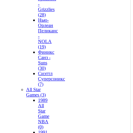
-
Grizzlies
(28)
Нью-
Орлеан
Пеликанс
-
NOLA
(19)
Финикс
Санз -
Suns
(30)
Сиэттл
Суперсоникс
(7)
All Star
Games (3)
1989
All
Star
Game
NBA
(0)
1991