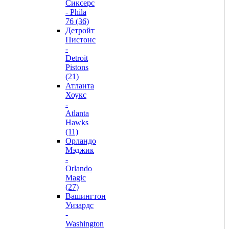
Сиксерс
- Phila
76 (36)
Детройт
Пистонс
-
Detroit
Pistons
(21)
Атланта
Хоукс
-
Atlanta
Hawks
(11)
Орландо
Мэджик
-
Orlando
Magic
(27)
Вашингтон
Уизардс
-
Washington