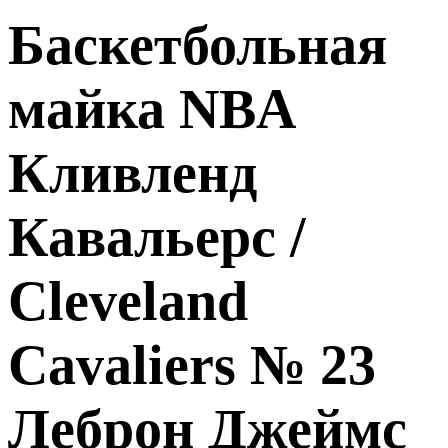
Баскетбольная
майка NBA
Кливленд
Кавальерс /
Cleveland
Cavaliers № 23
Леброн Джеймс