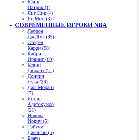
Юинг
Патрик (1)
Янг Ник (4)
Яо Мин (3)
СОВРЕМЕННЫЕ ИГРОКИ NBA
Леброн
Джеймс (85)
Стефен
Карри (58)
Кайри
Ирвинг (60)
Кевин
Дюрант (51)
Дончич
Лука (26)
Джа Морант
(7)
Яннис
Адетокумбо
(21)
Никола
Йокич (5)
Тэйтум
Джейсон (5)
Браун