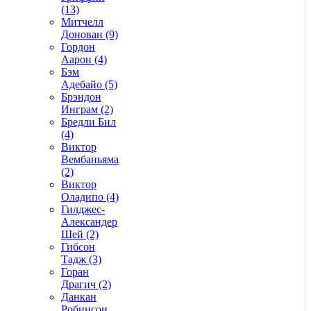
(13)
Митчелл
Донован (9)
Гордон
Аарон (4)
Бэм
Адебайо (5)
Брэндон
Инграм (2)
Бредли Бил
(4)
Виктор
Вембаньяма
(2)
Виктор
Оладипо (4)
Гилджес-
Александер
Шей (2)
Гибсон
Тадж (3)
Горан
Драгич (2)
Данкан
Робинсон