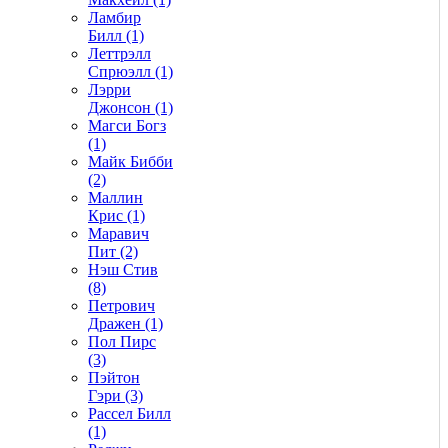
Ламбир
Билл (1)
Леттрэлл
Спрюэлл (1)
Лэрри
Джонсон (1)
Магси Богз
(1)
Майк Бибби
(2)
Маллин
Крис (1)
Маравич
Пит (2)
Нэш Стив
(8)
Петрович
Дражен (1)
Пол Пирс
(3)
Пэйтон
Гэри (3)
Рассел Билл
(1)