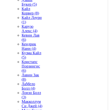
Букер (5)
Кайл
Корвер (8)
Кайл Лоури
(1)
Карузо
Алекс (4)
Кевин Лав
(6)
Кендрик
Нанн (4)
Кузма Кайл
(5)
Кристапс
Порзингис
(6)
Лавин Зак
(8)
ЛаМело
Болл (4)
Лонзо Болл
(3)
Макколлум
Си Джей (4)