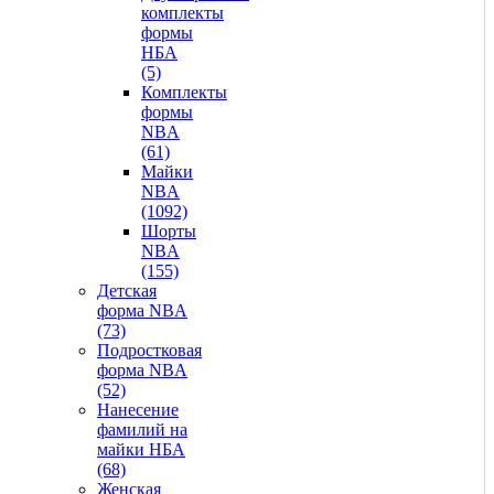
комплекты
формы
НБА
(5)
Комплекты
формы
NBA
(61)
Майки
NBA
(1092)
Шорты
NBA
(155)
Детская
форма NBA
(73)
Подростковая
форма NBA
(52)
Нанесение
фамилий на
майки НБА
(68)
Женская