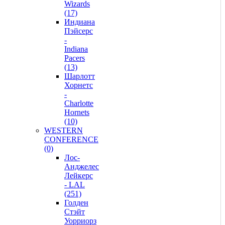
Wizards
(17)
Индиана
Пэйсерс
-
Indiana
Pacers
(13)
Шарлотт
Хорнетс
-
Charlotte
Hornets
(10)
WESTERN
CONFERENCE
(0)
Лос-
Анджелес
Лейкерс
- LAL
(251)
Голден
Стэйт
Уорриорз