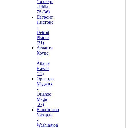
Сиксерс
- Phila
76 (36)
Детройт
Пистонс
-
Detroit
Pistons
(21)
Атланта
Хоукс
-
Atlanta
Hawks
(11)
Орландо
Мэджик
-
Orlando
Magic
(27)
Вашингтон
Уизардс
-
Washington