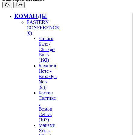
КОМАНДЫ
EASTERN
CONFERENCE
(0)
Чикаго
Булс /
Chicago
Bulls
(193)
Бруклин
Нетс -
Brooklyn
Nets
(93)
Бостон
Селтикс
-
Boston
Celtics
(107)
Майами
Хит -