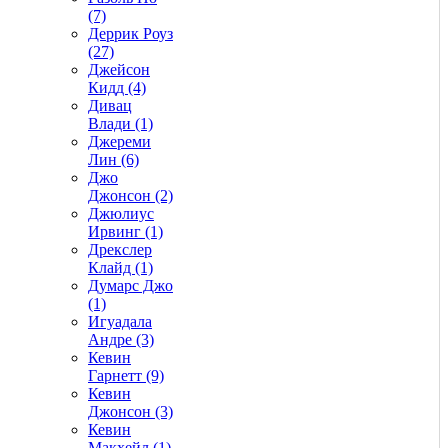
(7)
Деррик Роуз
(27)
Джейсон
Кидд (4)
Дивац
Влади (1)
Джереми
Лин (6)
Джо
Джонсон (2)
Джюлиус
Ирвинг (1)
Дрекслер
Клайд (1)
Думарс Джо
(1)
Игуадала
Андре (3)
Кевин
Гарнетт (9)
Кевин
Джонсон (3)
Кевин
Макхейл (1)