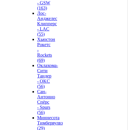
- GSW
(163)
Лос-
Анджелес
Клипперс
- LAC
(55)
Хьюстон
Рокетс
-
Rockets
(69)
Оклахома-
Сити
Тандер
- OKC
(56)
Сан-
Антонио
Спёрс
- Spurs
(56)
Миннесота
Тимбервулвз
(29)