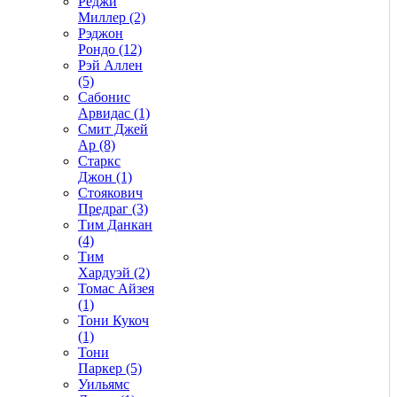
Реджи
Миллер (2)
Рэджон
Рондо (12)
Рэй Аллен
(5)
Сабонис
Арвидас (1)
Смит Джей
Ар (8)
Старкс
Джон (1)
Стоякович
Предраг (3)
Тим Данкан
(4)
Тим
Хардуэй (2)
Томас Айзея
(1)
Тони Кукоч
(1)
Тони
Паркер (5)
Уильямс