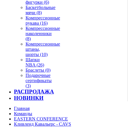
фигурки (6)
Баскетбольные
мячи (8)
Компрессионные
рукава (16)
Компрессионные
наколенники
(8)
Компрессионные
штаны,
шорты (10)
Шапки
NBA (26)
Браслеты (0)
Подарочные
сертификаты
(3)
РАСПРОДАЖА
НОВИНКИ
Главная
Команды
EASTERN CONFERENCE
Кливленд Кавальерс - CAVS