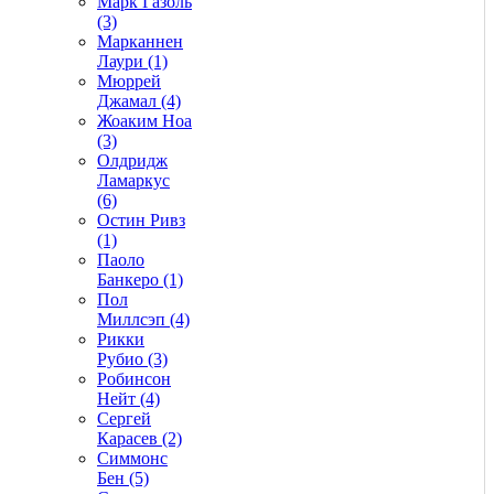
Марк Газоль
(3)
Марканнен
Лаури (1)
Мюррей
Джамал (4)
Жоаким Ноа
(3)
Олдридж
Ламаркус
(6)
Остин Ривз
(1)
Паоло
Банкеро (1)
Пол
Миллсэп (4)
Рикки
Рубио (3)
Робинсон
Нейт (4)
Сергей
Карасев (2)
Симмонс
Бен (5)