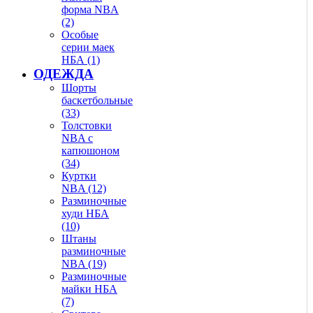
форма NBA
(2)
Особые
серии маек
НБА (1)
ОДЕЖДА
Шорты
баскетбольные
(33)
Толстовки
NBA с
капюшоном
(34)
Куртки
NBA (12)
Разминочные
худи НБА
(10)
Штаны
разминочные
NBA (19)
Разминочные
майки НБА
(7)