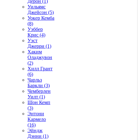
Дерон (1)
Уильямс
Джейсон (5)
Уокер Кемба
(8)
Уэббер
Крис (4)
Уэст
Джерри (1)
Хаким
Оладжувон
(2)
Хилл Грант
(6)
Чарльз
Баркли (3)
Чемберлен
Уилт (1)
Шон Кемп
(3)
Энтони
Кармело
(16)
Эйндж
Дэнни (1)