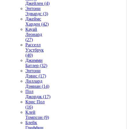
Джейлен (4)
Энтони
Эдвардс (3)
Джеймс
Харден (42)
Кауай
Леонард
(27)
Расселл
Уэстбрук
(40)
Джимми
Батлер (32)
Энтони
Дэвис (17)
Лиллард
Дэмиан (14)
Пол
Джордж (17)
Крис Пол
(16)
Клей
Томпсон (9)
Блейк
Гриффин