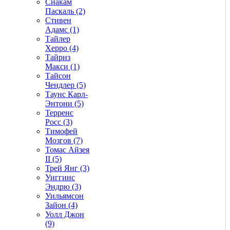
Сиакам
Паскаль (2)
Стивен
Адамс (1)
Тайлер
Херро (4)
Тайриз
Макси (1)
Тайсон
Чендлер (5)
Таунс Карл-
Энтони (5)
Терренс
Росс (3)
Тимофей
Мозгов (7)
Томас Айзея
II (5)
Трей Янг (3)
Уиггинс
Эндрю (3)
Уильямсон
Зайон (4)
Уолл Джон
(9)