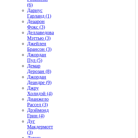
(6)
Дариус
Гарланд (1)
Деаарон
Фокс (3)
Деллаведова
Мэттью (3)
Джейлен
Брансон (3)
Джордан
Пул (5)
Демар
Дерозан (8)
Джордан
Деандре (9)
Джру
Холидэй (4)
Дианжело
Рассел (3)
Дрэймонд
Грин (4)
Дуг
Макдермотт
(3)
Дэвин