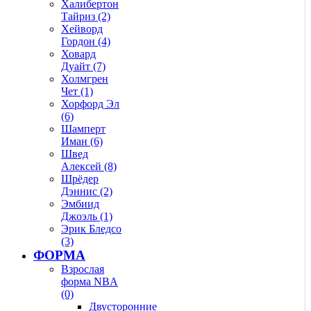
Халибертон
Тайриз (2)
Хейворд
Гордон (4)
Ховард
Дуайт (7)
Холмгрен
Чет (1)
Хорфорд Эл
(6)
Шамперт
Иман (6)
Швед
Алексей (8)
Шрёдер
Дэннис (2)
Эмбиид
Джоэль (1)
Эрик Бледсо
(3)
ФОРМА
Взрослая
форма NBA
(0)
Двусторонние