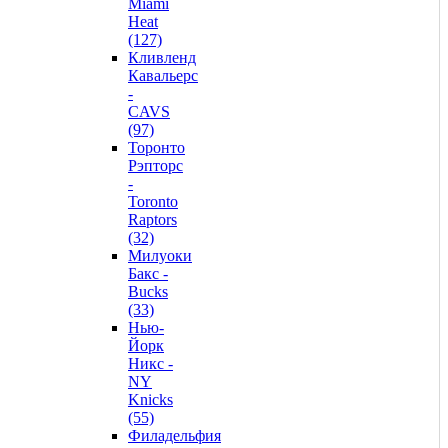
Miami
Heat
(127)
Кливленд
Кавальерс
-
CAVS
(97)
Торонто
Рэпторс
-
Toronto
Raptors
(32)
Милуоки
Бакс -
Bucks
(33)
Нью-
Йорк
Никс -
NY
Knicks
(55)
Филадельфия