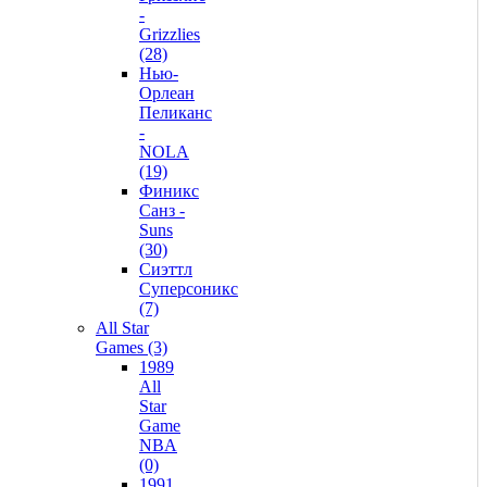
-
Grizzlies
(28)
Нью-
Орлеан
Пеликанс
-
NOLA
(19)
Финикс
Санз -
Suns
(30)
Сиэттл
Суперсоникс
(7)
All Star
Games (3)
1989
All
Star
Game
NBA
(0)
1991