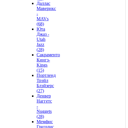
Даллас
Маверикс
-
MAVs
(68)
Юта
Джаз -
Utah
Jazz
(28)
Сакраменто
Кингз-
Kings
(15)
Портленд
Трэйл
Блэйзерс
(27)
Денвер
Наггетс
-
Nuggets
(28)
Мемфис
Гриззлис