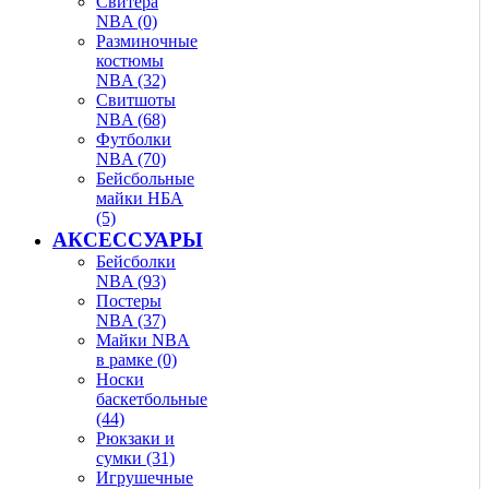
Свитера
NBA (0)
Разминочные
костюмы
NBA (32)
Свитшоты
NBA (68)
Футболки
NBA (70)
Бейсбольные
майки НБА
(5)
АКСЕССУАРЫ
Бейсболки
NBA (93)
Постеры
NBA (37)
Майки NBA
в рамке (0)
Носки
баскетбольные
(44)
Рюкзаки и
сумки (31)
Игрушечные