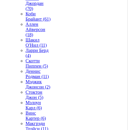
Джордан
(70)
Коби
Брайант (61)
Аллен
Айверсон
(18)
Шакил
О'Нил (11)
Ларри Берд
(4)
Скотти
Пиппен (5)
Деннис
Родман (11)
Мэджик
Джонсон (2)
Стоктон
Джон (5)
Мэлоун
Карл (6)
Винс
Картер (6)
Макгрэди
Трэйси (11)