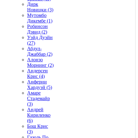
Дирк
Новицки (3)
Мутомбо
Дикембе (1)
Робинсон
Дэвид (2)
Уэйд Дуэйн
(27)
Абдул-
Джаббар (2)
Алонзо
Морнинг (2)
Андерсен
Крис (4)
Анферни
Xардуэй (5)
Амаре
Стадемайр
(3)
Андрей
Кириленко
(6)
Бош Крис
(3)
Газоль По