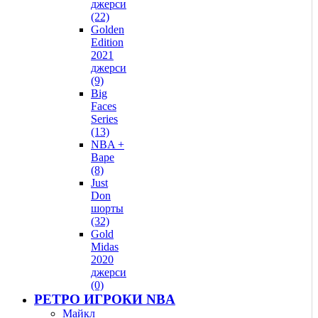
джерси
(22)
Golden
Edition
2021
джерси
(9)
Big
Faces
Series
(13)
NBA +
Bape
(8)
Just
Don
шорты
(32)
Gold
Midas
2020
джерси
(0)
РЕТРО ИГРОКИ NBA
Майкл