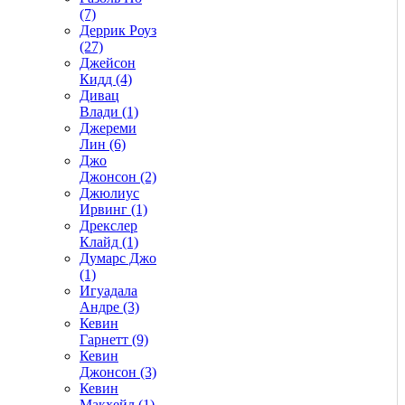
(7)
Деррик Роуз
(27)
Джейсон
Кидд (4)
Дивац
Влади (1)
Джереми
Лин (6)
Джо
Джонсон (2)
Джюлиус
Ирвинг (1)
Дрекслер
Клайд (1)
Думарс Джо
(1)
Игуадала
Андре (3)
Кевин
Гарнетт (9)
Кевин
Джонсон (3)
Кевин
Макхейл (1)