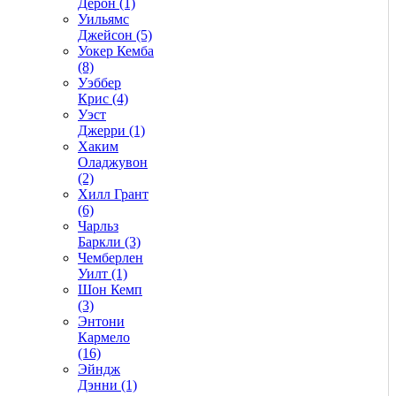
Дерон (1)
Уильямс
Джейсон (5)
Уокер Кемба
(8)
Уэббер
Крис (4)
Уэст
Джерри (1)
Хаким
Оладжувон
(2)
Хилл Грант
(6)
Чарльз
Баркли (3)
Чемберлен
Уилт (1)
Шон Кемп
(3)
Энтони
Кармело
(16)
Эйндж
Дэнни (1)