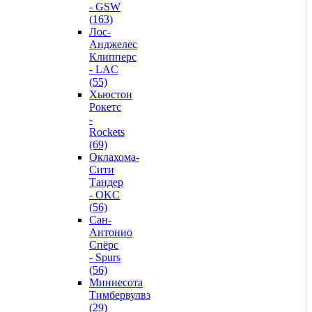
- GSW
(163)
Лос-
Анджелес
Клипперс
- LAC
(55)
Хьюстон
Рокетс
-
Rockets
(69)
Оклахома-
Сити
Тандер
- OKC
(56)
Сан-
Антонио
Спёрс
- Spurs
(56)
Миннесота
Тимбервулвз
(29)