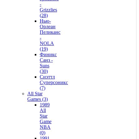
-
Grizzlies
(28)
Нью-
Орлеан
Пеликанс
-
NOLA
(19)
Финикс
Санз -
Suns
(30)
Сиэттл
Суперсоникс
(7)
All Star
Games (3)
1989
All
Star
Game
NBA
(0)
1991