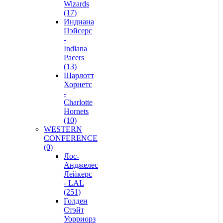
Wizards
(17)
Индиана
Пэйсерс
-
Indiana
Pacers
(13)
Шарлотт
Хорнетс
-
Charlotte
Hornets
(10)
WESTERN
CONFERENCE
(0)
Лос-
Анджелес
Лейкерс
- LAL
(251)
Голден
Стэйт
Уорриорз