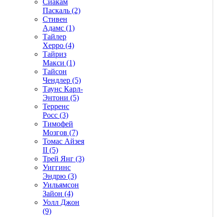
Сиакам
Паскаль (2)
Стивен
Адамс (1)
Тайлер
Херро (4)
Тайриз
Макси (1)
Тайсон
Чендлер (5)
Таунс Карл-
Энтони (5)
Терренс
Росс (3)
Тимофей
Мозгов (7)
Томас Айзея
II (5)
Трей Янг (3)
Уиггинс
Эндрю (3)
Уильямсон
Зайон (4)
Уолл Джон
(9)