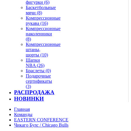
фигурки (6)
Баскетбольные
мячи (8)
Компрессионные
рукава (16)
Компрессионные
наколенники
(8)
Компрессионные
штаны,
шорты (10)
Шапки
NBA (26)
Браслеты (0)
Подарочные
сертификаты
(3)
РАСПРОДАЖА
НОВИНКИ
Главная
Команды
EASTERN CONFERENCE
Чикаго Булс / Chicago Bulls