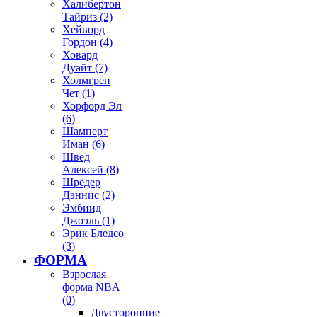
Халибертон
Тайриз (2)
Хейворд
Гордон (4)
Ховард
Дуайт (7)
Холмгрен
Чет (1)
Хорфорд Эл
(6)
Шамперт
Иман (6)
Швед
Алексей (8)
Шрёдер
Дэннис (2)
Эмбиид
Джоэль (1)
Эрик Бледсо
(3)
ФОРМА
Взрослая
форма NBA
(0)
Двусторонние