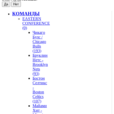
КОМАНДЫ
EASTERN
CONFERENCE
(0)
Чикаго
Булс /
Chicago
Bulls
(193)
Бруклин
Нетс -
Brooklyn
Nets
(93)
Бостон
Селтикс
-
Boston
Celtics
(107)
Майами
Хит -