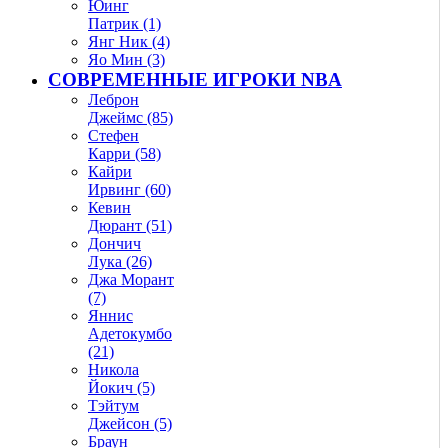
Юинг
Патрик (1)
Янг Ник (4)
Яо Мин (3)
СОВРЕМЕННЫЕ ИГРОКИ NBA
Леброн
Джеймс (85)
Стефен
Карри (58)
Кайри
Ирвинг (60)
Кевин
Дюрант (51)
Дончич
Лука (26)
Джа Морант
(7)
Яннис
Адетокумбо
(21)
Никола
Йокич (5)
Тэйтум
Джейсон (5)
Браун