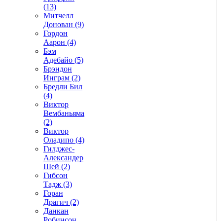
(13)
Митчелл
Донован (9)
Гордон
Аарон (4)
Бэм
Адебайо (5)
Брэндон
Инграм (2)
Бредли Бил
(4)
Виктор
Вембаньяма
(2)
Виктор
Оладипо (4)
Гилджес-
Александер
Шей (2)
Гибсон
Тадж (3)
Горан
Драгич (2)
Данкан
Робинсон