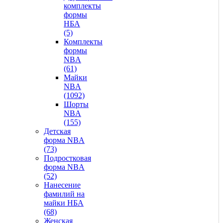
комплекты
формы
НБА
(5)
Комплекты
формы
NBA
(61)
Майки
NBA
(1092)
Шорты
NBA
(155)
Детская
форма NBA
(73)
Подростковая
форма NBA
(52)
Нанесение
фамилий на
майки НБА
(68)
Женская