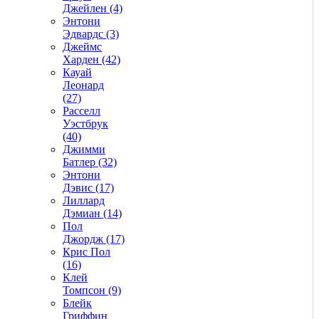
Джейлен (4)
Энтони
Эдвардс (3)
Джеймс
Харден (42)
Кауай
Леонард
(27)
Расселл
Уэстбрук
(40)
Джимми
Батлер (32)
Энтони
Дэвис (17)
Лиллард
Дэмиан (14)
Пол
Джордж (17)
Крис Пол
(16)
Клей
Томпсон (9)
Блейк
Гриффин