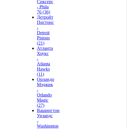
Сиксерс
- Phila
76 (36)
Детройт
Пистонс
-
Detroit
Pistons
(21)
Атланта
Хоукс
-
Atlanta
Hawks
(11)
Орландо
Мэджик
-
Orlando
Magic
(27)
Вашингтон
Уизардс
-
Washington