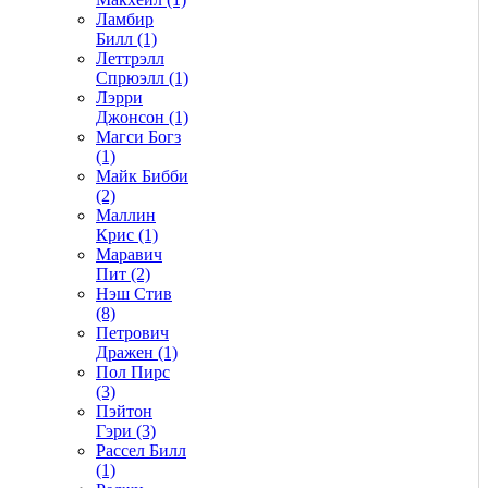
Ламбир
Билл (1)
Леттрэлл
Спрюэлл (1)
Лэрри
Джонсон (1)
Магси Богз
(1)
Майк Бибби
(2)
Маллин
Крис (1)
Маравич
Пит (2)
Нэш Стив
(8)
Петрович
Дражен (1)
Пол Пирс
(3)
Пэйтон
Гэри (3)
Рассел Билл
(1)