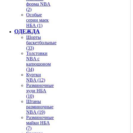
форма NBA
(2)
Особые
серии маек
НБА (1)
ОДЕЖДА
Шорты
баскетбольные
(33)
Толстовки
NBA с
капюшоном
(34)
Куртки
NBA (12)
Разминочные
худи НБА
(10)
Штаны
разминочные
NBA (19)
Разминочные
майки НБА
(7)