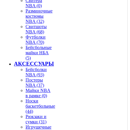
Свитера
NBA (0)
Разминочные
костюмы
NBA (32)
Свитшоты
NBA (68)
Футболки
NBA (70)
Бейсбольные
майки НБА
(5)
АКСЕССУАРЫ
Бейсболки
NBA (93)
Постеры
NBA (37)
Майки NBA
в рамке (0)
Носки
баскетбольные
(44)
Рюкзаки и
сумки (31)
Игрушечные