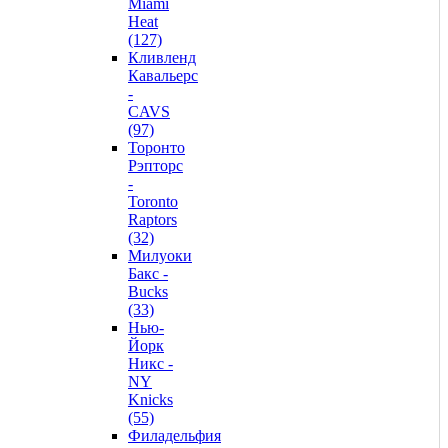
Miami
Heat
(127)
Кливленд
Кавальерс
-
CAVS
(97)
Торонто
Рэпторс
-
Toronto
Raptors
(32)
Милуоки
Бакс -
Bucks
(33)
Нью-
Йорк
Никс -
NY
Knicks
(55)
Филадельфия