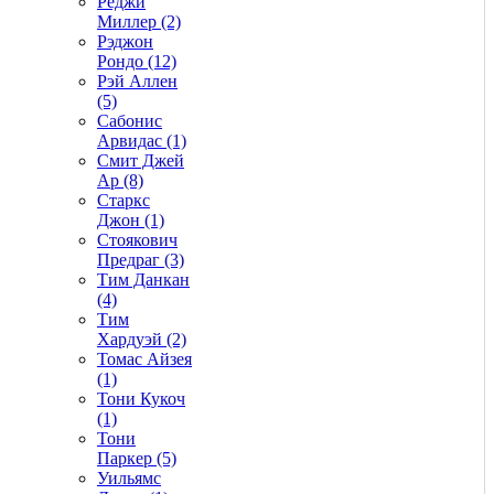
Реджи
Миллер (2)
Рэджон
Рондо (12)
Рэй Аллен
(5)
Сабонис
Арвидас (1)
Смит Джей
Ар (8)
Старкс
Джон (1)
Стоякович
Предраг (3)
Тим Данкан
(4)
Тим
Хардуэй (2)
Томас Айзея
(1)
Тони Кукоч
(1)
Тони
Паркер (5)
Уильямс