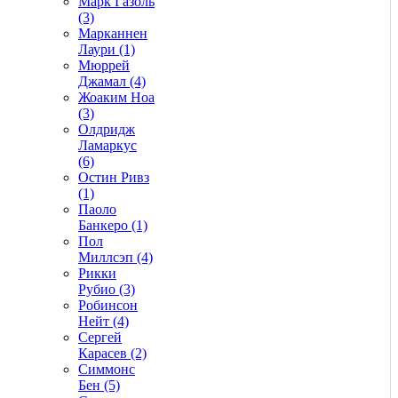
Марк Газоль
(3)
Марканнен
Лаури (1)
Мюррей
Джамал (4)
Жоаким Ноа
(3)
Олдридж
Ламаркус
(6)
Остин Ривз
(1)
Паоло
Банкеро (1)
Пол
Миллсэп (4)
Рикки
Рубио (3)
Робинсон
Нейт (4)
Сергей
Карасев (2)
Симмонс
Бен (5)