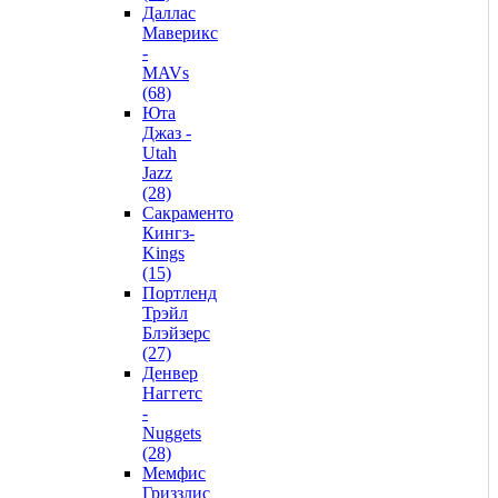
Даллас
Маверикс
-
MAVs
(68)
Юта
Джаз -
Utah
Jazz
(28)
Сакраменто
Кингз-
Kings
(15)
Портленд
Трэйл
Блэйзерс
(27)
Денвер
Наггетс
-
Nuggets
(28)
Мемфис
Гриззлис