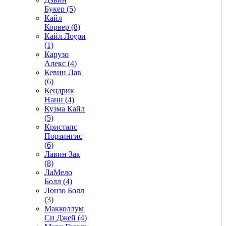
Букер (5)
Кайл
Корвер (8)
Кайл Лоури
(1)
Карузо
Алекс (4)
Кевин Лав
(6)
Кендрик
Нанн (4)
Кузма Кайл
(5)
Кристапс
Порзингис
(6)
Лавин Зак
(8)
ЛаМело
Болл (4)
Лонзо Болл
(3)
Макколлум
Си Джей (4)