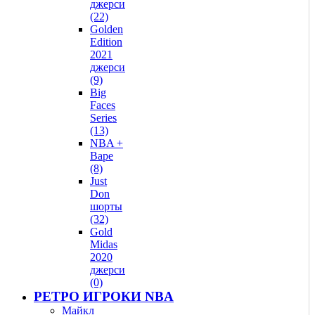
джерси
(22)
Golden
Edition
2021
джерси
(9)
Big
Faces
Series
(13)
NBA +
Bape
(8)
Just
Don
шорты
(32)
Gold
Midas
2020
джерси
(0)
РЕТРО ИГРОКИ NBA
Майкл