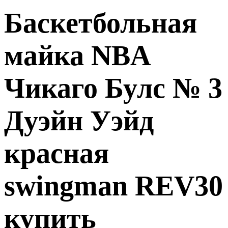
Баскетбольная
майка NBA
Чикаго Булс № 3
Дуэйн Уэйд
красная
swingman REV30
купить