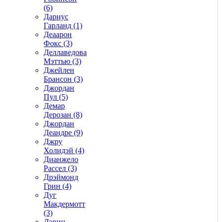
(6)
Дариус
Гарланд (1)
Деаарон
Фокс (3)
Деллаведова
Мэттью (3)
Джейлен
Брансон (3)
Джордан
Пул (5)
Демар
Дерозан (8)
Джордан
Деандре (9)
Джру
Холидэй (4)
Дианжело
Рассел (3)
Дрэймонд
Грин (4)
Дуг
Макдермотт
(3)
Дэвин