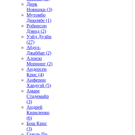
Дирк
Новицки (3)
Мутомбо
Дикембе (1)
Робинсон
Дэвид (2)
Уэйд Дуэйн
(27)
Абдул-
Джаббар (2)
Алонзо
Морнинг (2)
Андерсен
Крис (4)
Анферни
Xардуэй (5)
Амаре
Стадемайр
(3)
Андрей
Кириленко
(6)
Бош Крис
(3)
Газоль По