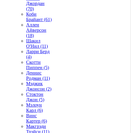
Джордан
(70)
Коби
Брайант (61)
Аллен
Айверсон
(18)
Шакил
О'Нил (11)
Ларри Берд
(4)
Скотти
Пиппен (5)
Деннис
Родман (11)
Мэджик
Джонсон (2)
Стоктон
Джон (5)
Мэлоун
Карл (6)
Винс
Картер (6)
Макгрэди
Трэйси (11)