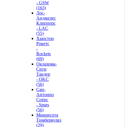
- GSW
(163)
Лос-
Анджелес
Клипперс
- LAC
(55)
Хьюстон
Рокетс
-
Rockets
(69)
Оклахома-
Сити
Тандер
- OKC
(56)
Сан-
Антонио
Спёрс
- Spurs
(56)
Миннесота
Тимбервулвз
(29)