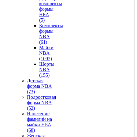
комплекты
формы
НБА
(5)
Комплекты
формы
NBA
(61)
Майки
NBA
(1092)
Шорты
NBA
(155)
Детская
форма NBA
(73)
Подростковая
форма NBA
(52)
Нанесение
фамилий на
майки НБА
(68)
Женская