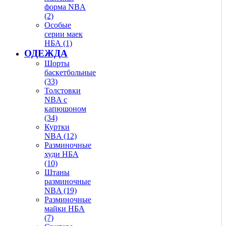
форма NBA
(2)
Особые
серии маек
НБА (1)
ОДЕЖДА
Шорты
баскетбольные
(33)
Толстовки
NBA с
капюшоном
(34)
Куртки
NBA (12)
Разминочные
худи НБА
(10)
Штаны
разминочные
NBA (19)
Разминочные
майки НБА
(7)