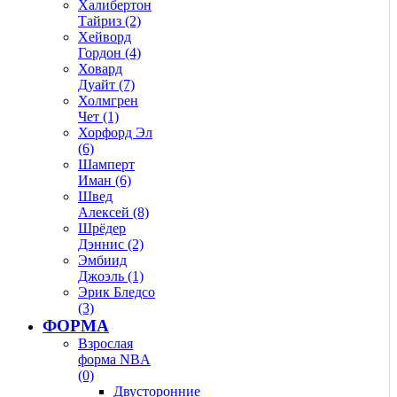
Халибертон
Тайриз (2)
Хейворд
Гордон (4)
Ховард
Дуайт (7)
Холмгрен
Чет (1)
Хорфорд Эл
(6)
Шамперт
Иман (6)
Швед
Алексей (8)
Шрёдер
Дэннис (2)
Эмбиид
Джоэль (1)
Эрик Бледсо
(3)
ФОРМА
Взрослая
форма NBA
(0)
Двусторонние