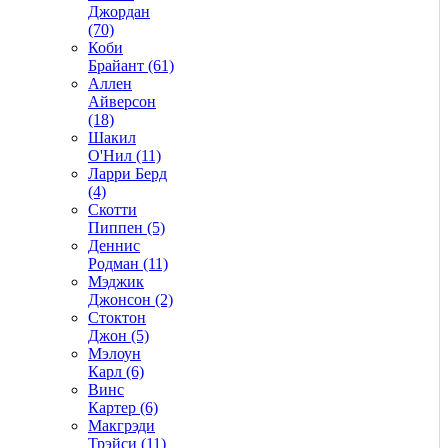
Джордан
(70)
Коби
Брайант (61)
Аллен
Айверсон
(18)
Шакил
О'Нил (11)
Ларри Берд
(4)
Скотти
Пиппен (5)
Деннис
Родман (11)
Мэджик
Джонсон (2)
Стоктон
Джон (5)
Мэлоун
Карл (6)
Винс
Картер (6)
Макгрэди
Трэйси (11)