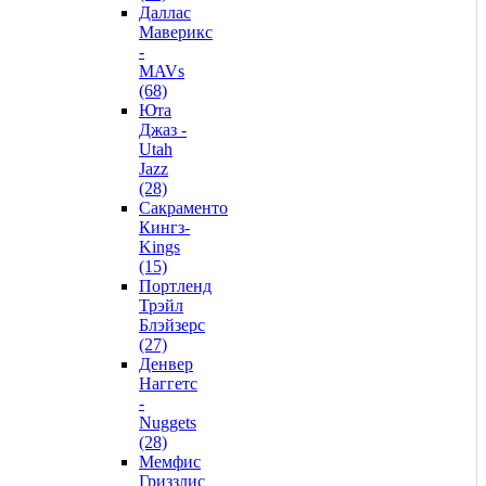
Даллас
Маверикс
-
MAVs
(68)
Юта
Джаз -
Utah
Jazz
(28)
Сакраменто
Кингз-
Kings
(15)
Портленд
Трэйл
Блэйзерс
(27)
Денвер
Наггетс
-
Nuggets
(28)
Мемфис
Гриззлис