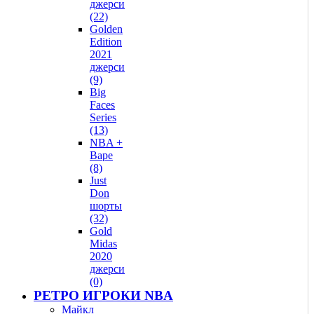
джерси
(22)
Golden
Edition
2021
джерси
(9)
Big
Faces
Series
(13)
NBA +
Bape
(8)
Just
Don
шорты
(32)
Gold
Midas
2020
джерси
(0)
РЕТРО ИГРОКИ NBA
Майкл