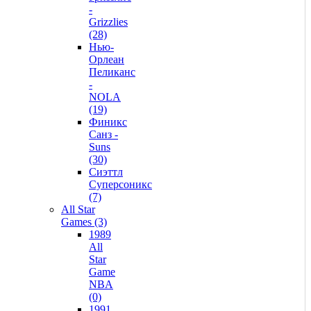
-
Grizzlies
(28)
Нью-
Орлеан
Пеликанс
-
NOLA
(19)
Финикс
Санз -
Suns
(30)
Сиэттл
Суперсоникс
(7)
All Star
Games (3)
1989
All
Star
Game
NBA
(0)
1991