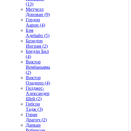
(13)
Митчелл
Донован (9)
Гордон
Аарон (4)
Бэм
Адебайо (5)
Брэндон
Инграм (2)
Бредли Бил
(4)
Виктор
Вембаньяма
(2)
Виктор
Оладипо (4)
Гилджес-
Александер
Шей (2)
Гибсон
Тадж (3)
Горан
Драгич (2)
Данкан
Робинсон