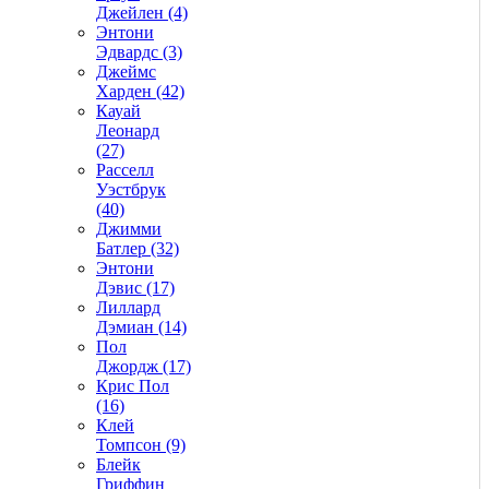
Джейлен (4)
Энтони
Эдвардс (3)
Джеймс
Харден (42)
Кауай
Леонард
(27)
Расселл
Уэстбрук
(40)
Джимми
Батлер (32)
Энтони
Дэвис (17)
Лиллард
Дэмиан (14)
Пол
Джордж (17)
Крис Пол
(16)
Клей
Томпсон (9)
Блейк
Гриффин