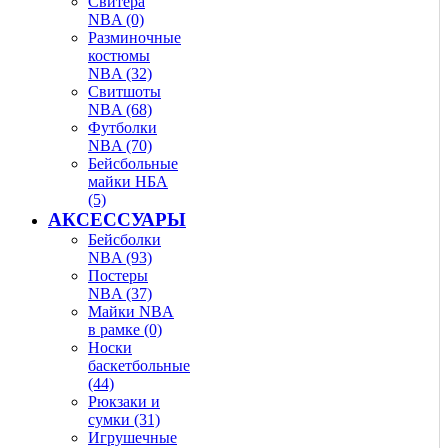
Свитера
NBA (0)
Разминочные
костюмы
NBA (32)
Свитшоты
NBA (68)
Футболки
NBA (70)
Бейсбольные
майки НБА
(5)
АКСЕССУАРЫ
Бейсболки
NBA (93)
Постеры
NBA (37)
Майки NBA
в рамке (0)
Носки
баскетбольные
(44)
Рюкзаки и
сумки (31)
Игрушечные