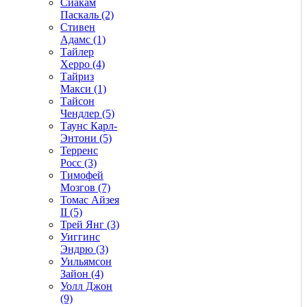
Сиакам
Паскаль (2)
Стивен
Адамс (1)
Тайлер
Херро (4)
Тайриз
Макси (1)
Тайсон
Чендлер (5)
Таунс Карл-
Энтони (5)
Терренс
Росс (3)
Тимофей
Мозгов (7)
Томас Айзея
II (5)
Трей Янг (3)
Уиггинс
Эндрю (3)
Уильямсон
Зайон (4)
Уолл Джон
(9)