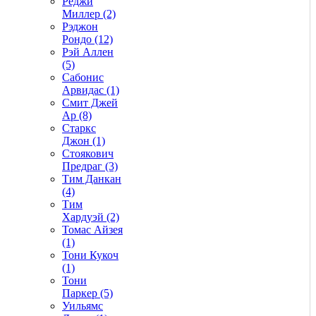
Реджи
Миллер (2)
Рэджон
Рондо (12)
Рэй Аллен
(5)
Сабонис
Арвидас (1)
Смит Джей
Ар (8)
Старкс
Джон (1)
Стоякович
Предраг (3)
Тим Данкан
(4)
Тим
Хардуэй (2)
Томас Айзея
(1)
Тони Кукоч
(1)
Тони
Паркер (5)
Уильямс