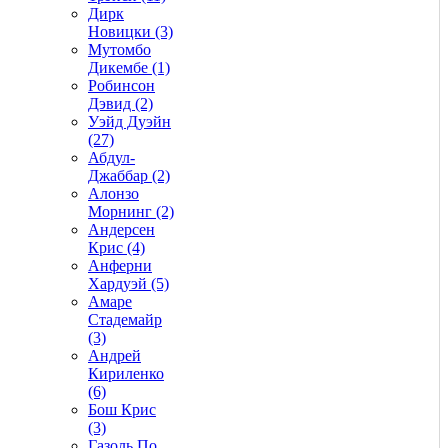
Дирк
Новицки (3)
Мутомбо
Дикембе (1)
Робинсон
Дэвид (2)
Уэйд Дуэйн
(27)
Абдул-
Джаббар (2)
Алонзо
Морнинг (2)
Андерсен
Крис (4)
Анферни
Xардуэй (5)
Амаре
Стадемайр
(3)
Андрей
Кириленко
(6)
Бош Крис
(3)
Газоль По