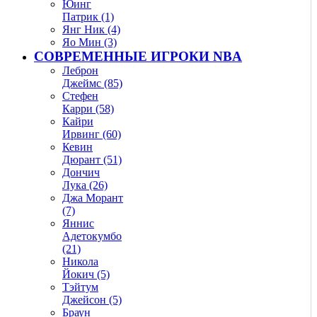
Юинг
Патрик (1)
Янг Ник (4)
Яо Мин (3)
СОВРЕМЕННЫЕ ИГРОКИ NBA
Леброн
Джеймс (85)
Стефен
Карри (58)
Кайри
Ирвинг (60)
Кевин
Дюрант (51)
Дончич
Лука (26)
Джа Морант
(7)
Яннис
Адетокумбо
(21)
Никола
Йокич (5)
Тэйтум
Джейсон (5)
Браун