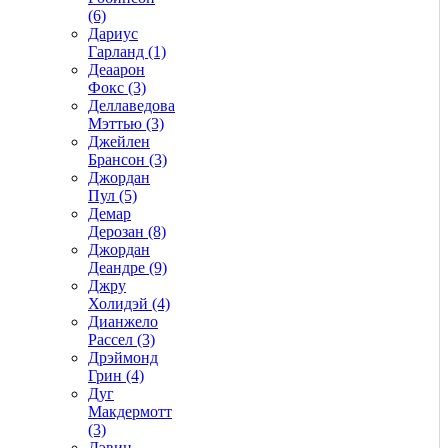
(6)
Дариус
Гарланд (1)
Деаарон
Фокс (3)
Деллаведова
Мэттью (3)
Джейлен
Брансон (3)
Джордан
Пул (5)
Демар
Дерозан (8)
Джордан
Деандре (9)
Джру
Холидэй (4)
Дианжело
Рассел (3)
Дрэймонд
Грин (4)
Дуг
Макдермотт
(3)
Дэвин