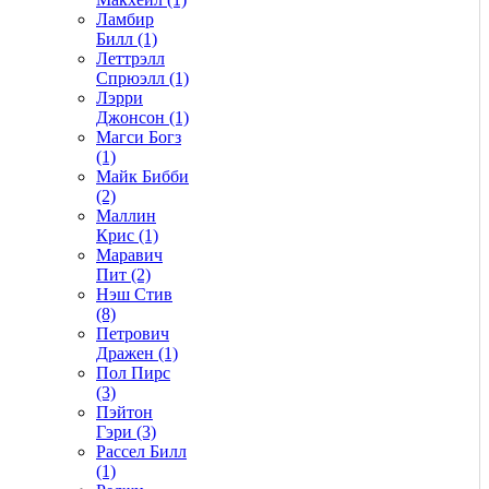
Ламбир
Билл (1)
Леттрэлл
Спрюэлл (1)
Лэрри
Джонсон (1)
Магси Богз
(1)
Майк Бибби
(2)
Маллин
Крис (1)
Маравич
Пит (2)
Нэш Стив
(8)
Петрович
Дражен (1)
Пол Пирс
(3)
Пэйтон
Гэри (3)
Рассел Билл
(1)