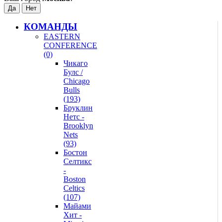
КОМАНДЫ
EASTERN
CONFERENCE
(0)
Чикаго
Булс /
Chicago
Bulls
(193)
Бруклин
Нетс -
Brooklyn
Nets
(93)
Бостон
Селтикс
-
Boston
Celtics
(107)
Майами
Хит -