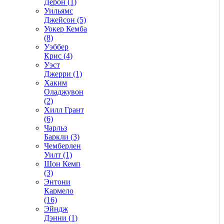
Дерон (1)
Уильямс
Джейсон (5)
Уокер Кемба
(8)
Уэббер
Крис (4)
Уэст
Джерри (1)
Хаким
Оладжувон
(2)
Хилл Грант
(6)
Чарльз
Баркли (3)
Чемберлен
Уилт (1)
Шон Кемп
(3)
Энтони
Кармело
(16)
Эйндж
Дэнни (1)