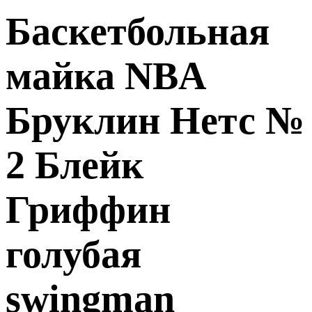
Баскетбольная
майка NBA
Бруклин Нетс №
2 Блейк
Гриффин
голубая
swingman