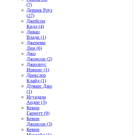
(7)
Деррик Роуз
(27)
Джейсон
Кидд (4)
Дивац
Влади (1)
Джереми
Лин (6)
Джо
Джонсон (2)
Джюлиус
Ирвинг (1)
Дрекслер
Клайд (1)
Думарс Джо
(1)
Игуадала
Андре (3)
Кевин
Гарнетт (9)
Кевин
Джонсон (3)
Кевин
Макхейл (1)