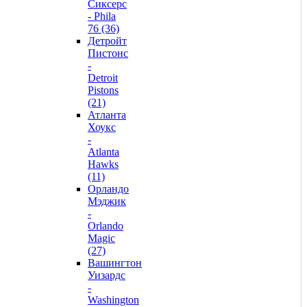
Сиксерс
- Phila
76 (36)
Детройт
Пистонс
-
Detroit
Pistons
(21)
Атланта
Хоукс
-
Atlanta
Hawks
(11)
Орландо
Мэджик
-
Orlando
Magic
(27)
Вашингтон
Уизардс
-
Washington