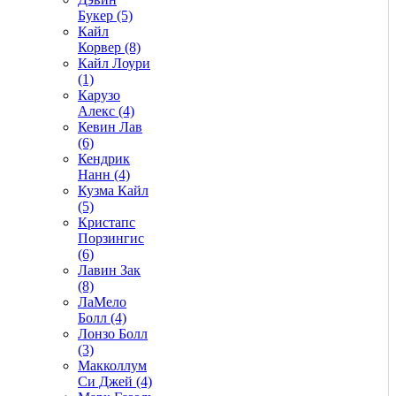
Букер (5)
Кайл
Корвер (8)
Кайл Лоури
(1)
Карузо
Алекс (4)
Кевин Лав
(6)
Кендрик
Нанн (4)
Кузма Кайл
(5)
Кристапс
Порзингис
(6)
Лавин Зак
(8)
ЛаМело
Болл (4)
Лонзо Болл
(3)
Макколлум
Си Джей (4)