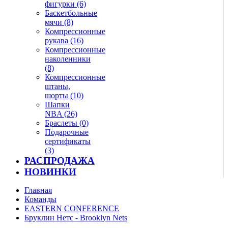
фигурки (6)
Баскетбольные
мячи (8)
Компрессионные
рукава (16)
Компрессионные
наколенники
(8)
Компрессионные
штаны,
шорты (10)
Шапки
NBA (26)
Браслеты (0)
Подарочные
сертификаты
(3)
РАСПРОДАЖА
НОВИНКИ
Главная
Команды
EASTERN CONFERENCE
Бруклин Нетс - Brooklyn Nets