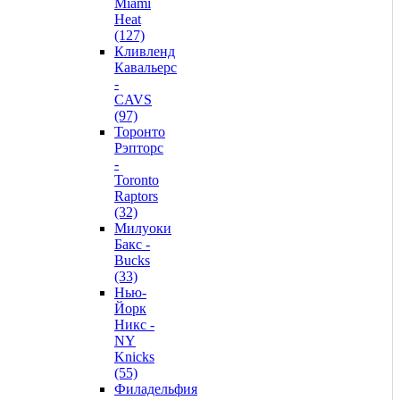
Miami
Heat
(127)
Кливленд
Кавальерс
-
CAVS
(97)
Торонто
Рэпторс
-
Toronto
Raptors
(32)
Милуоки
Бакс -
Bucks
(33)
Нью-
Йорк
Никс -
NY
Knicks
(55)
Филадельфия