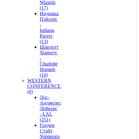
Wizards
(17)
Индиана
Пэйсерс
-
Indiana
Pacers
(13)
Шарлотт
Хорнетс
-
Charlotte
Hornets
(10)
WESTERN
CONFERENCE
(0)
Лос-
Анджелес
Лейкерс
- LAL
(251)
Голден
Стэйт
Уорриорз