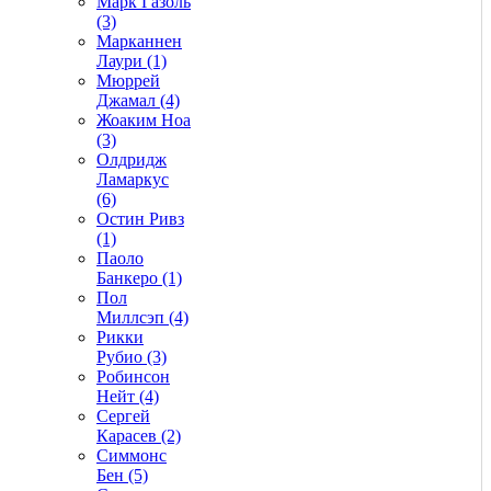
Марк Газоль
(3)
Марканнен
Лаури (1)
Мюррей
Джамал (4)
Жоаким Ноа
(3)
Олдридж
Ламаркус
(6)
Остин Ривз
(1)
Паоло
Банкеро (1)
Пол
Миллсэп (4)
Рикки
Рубио (3)
Робинсон
Нейт (4)
Сергей
Карасев (2)
Симмонс
Бен (5)