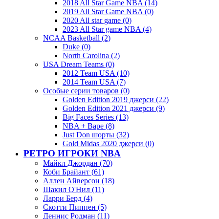
2018 All Star Game NBA (14)
2019 All Star Game NBA (0)
2020 All star game (0)
2023 All Star game NBA (4)
NCAA Basketball (2)
Duke (0)
North Carolina (2)
USA Dream Teams (0)
2012 Team USA (10)
2014 Team USA (7)
Особые серии товаров (0)
Golden Edition 2019 джерси (22)
Golden Edition 2021 джерси (9)
Big Faces Series (13)
NBA + Bape (8)
Just Don шорты (32)
Gold Midas 2020 джерси (0)
РЕТРО ИГРОКИ NBA
Майкл Джордан (70)
Коби Брайант (61)
Аллен Айверсон (18)
Шакил О'Нил (11)
Ларри Берд (4)
Скотти Пиппен (5)
Деннис Родман (11)