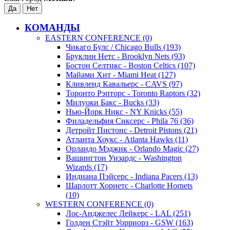
КОМАНДЫ
EASTERN CONFERENCE (0)
Чикаго Булс / Chicago Bulls (193)
Бруклин Нетс - Brooklyn Nets (93)
Бостон Селтикс - Boston Celtics (107)
Майами Хит - Miami Heat (127)
Кливленд Кавальерс - CAVS (97)
Торонто Рэпторс - Toronto Raptors (32)
Милуоки Бакс - Bucks (33)
Нью-Йорк Никс - NY Knicks (55)
Филадельфия Сиксерс - Phila 76 (36)
Детройт Пистонс - Detroit Pistons (21)
Атланта Хоукс - Atlanta Hawks (11)
Орландо Мэджик - Orlando Magic (27)
Вашингтон Уизардс - Washington
Wizards (17)
Индиана Пэйсерс - Indiana Pacers (13)
Шарлотт Хорнетс - Charlotte Hornets
(10)
WESTERN CONFERENCE (0)
Лос-Анджелес Лейкерс - LAL (251)
Голден Стэйт Уорриорз - GSW (163)