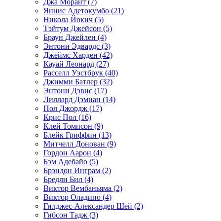
Джа Морант (7)
Яннис Адетокумбо (21)
Никола Йокич (5)
Тэйтум Джейсон (5)
Браун Джейлен (4)
Энтони Эдвардс (3)
Джеймс Харден (42)
Кауай Леонард (27)
Расселл Уэстбрук (40)
Джимми Батлер (32)
Энтони Дэвис (17)
Лиллард Дэмиан (14)
Пол Джордж (17)
Крис Пол (16)
Клей Томпсон (9)
Блейк Гриффин (13)
Митчелл Донован (9)
Гордон Аарон (4)
Бэм Адебайо (5)
Брэндон Инграм (2)
Бредли Бил (4)
Виктор Вембаньяма (2)
Виктор Оладипо (4)
Гилджес-Александер Шей (2)
Гибсон Тадж (3)