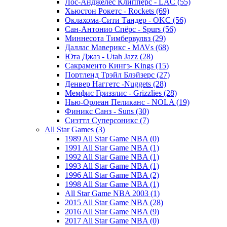
Лос-Анджелес Клипперс - LAC (55)
Хьюстон Рокетс - Rockets (69)
Оклахома-Сити Тандер - OKC (56)
Сан-Антонио Спёрс - Spurs (56)
Миннесота Тимбервулвз (29)
Даллас Маверикс - MAVs (68)
Юта Джаз - Utah Jazz (28)
Сакраменто Кингз- Kings (15)
Портленд Трэйл Блэйзерс (27)
Денвер Наггетс -Nuggets (28)
Мемфис Гриззлис - Grizzlies (28)
Нью-Орлеан Пеликанс - NOLA (19)
Финикс Санз - Suns (30)
Сиэттл Суперсоникс (7)
All Star Games (3)
1989 All Star Game NBA (0)
1991 All Star Game NBA (1)
1992 All Star Game NBA (1)
1993 All Star Game NBA (1)
1996 All Star Game NBA (2)
1998 All Star Game NBA (1)
All Star Game NBA 2003 (1)
2015 All Star Game NBA (28)
2016 All Star Game NBA (9)
2017 All Star Game NBA (0)