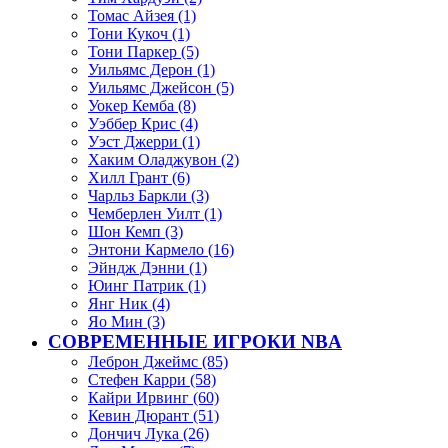
Томас Айзея (1)
Тони Кукоч (1)
Тони Паркер (5)
Уильямс Дерон (1)
Уильямс Джейсон (5)
Уокер Кемба (8)
Уэббер Крис (4)
Уэст Джерри (1)
Хаким Оладжувон (2)
Хилл Грант (6)
Чарльз Баркли (3)
Чемберлен Уилт (1)
Шон Кемп (3)
Энтони Кармело (16)
Эйндж Дэнни (1)
Юинг Патрик (1)
Янг Ник (4)
Яо Мин (3)
СОВРЕМЕННЫЕ ИГРОКИ NBA
Леброн Джеймс (85)
Стефен Карри (58)
Кайри Ирвинг (60)
Кевин Дюрант (51)
Дончич Лука (26)