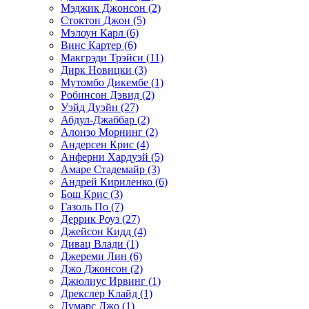
Мэджик Джонсон (2)
Стоктон Джон (5)
Мэлоун Карл (6)
Винс Картер (6)
Макгрэди Трэйси (11)
Дирк Новицки (3)
Мутомбо Дикембе (1)
Робинсон Дэвид (2)
Уэйд Дуэйн (27)
Абдул-Джаббар (2)
Алонзо Морнинг (2)
Андерсен Крис (4)
Анферни Xардуэй (5)
Амаре Стадемайр (3)
Андрей Кириленко (6)
Бош Крис (3)
Газоль По (7)
Деррик Роуз (27)
Джейсон Кидд (4)
Дивац Влади (1)
Джереми Лин (6)
Джо Джонсон (2)
Джюлиус Ирвинг (1)
Дрекслер Клайд (1)
Думарс Джо (1)