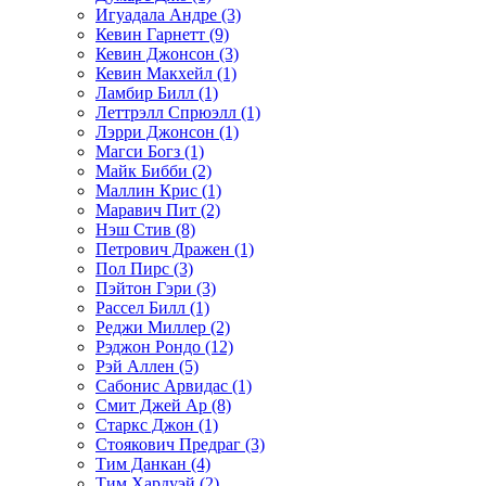
Игуадала Андре (3)
Кевин Гарнетт (9)
Кевин Джонсон (3)
Кевин Макхейл (1)
Ламбир Билл (1)
Леттрэлл Спрюэлл (1)
Лэрри Джонсон (1)
Магси Богз (1)
Майк Бибби (2)
Маллин Крис (1)
Маравич Пит (2)
Нэш Стив (8)
Петрович Дражен (1)
Пол Пирс (3)
Пэйтон Гэри (3)
Рассел Билл (1)
Реджи Миллер (2)
Рэджон Рондо (12)
Рэй Аллен (5)
Сабонис Арвидас (1)
Смит Джей Ар (8)
Старкс Джон (1)
Стоякович Предраг (3)
Тим Данкан (4)
Тим Хардуэй (2)