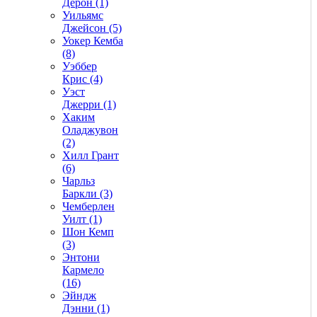
Дерон (1)
Уильямс
Джейсон (5)
Уокер Кемба
(8)
Уэббер
Крис (4)
Уэст
Джерри (1)
Хаким
Оладжувон
(2)
Хилл Грант
(6)
Чарльз
Баркли (3)
Чемберлен
Уилт (1)
Шон Кемп
(3)
Энтони
Кармело
(16)
Эйндж
Дэнни (1)