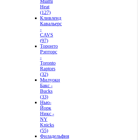
Miami
Heat
(127)
Кливленд
Кавальерс
-
CAVS
(97)
Торонто
Рэпторс
-
Toronto
Raptors
(32)
Милуоки
Бакс -
Bucks
(33)
Нью-
Йорк
Никс -
NY
Knicks
(55)
Филадельфия