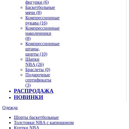
фигурки (6)
Баскетбольные
мячи (8)
Компрессионные
рукава (16)
Компрессионные
наколенники
(8)
Компрессионные
штаны,
шорты (10)
Шапки
NBA (26)
Браслеты (0)
Подарочные
сертификаты
(3)
РАСПРОДАЖА
НОВИНКИ
Одежда
Шорты баскетбольные
Толстовки NBA с капюшоном
Куртки NBA