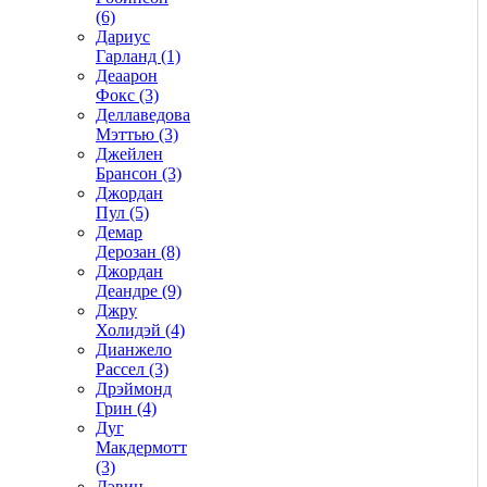
(6)
Дариус
Гарланд (1)
Деаарон
Фокс (3)
Деллаведова
Мэттью (3)
Джейлен
Брансон (3)
Джордан
Пул (5)
Демар
Дерозан (8)
Джордан
Деандре (9)
Джру
Холидэй (4)
Дианжело
Рассел (3)
Дрэймонд
Грин (4)
Дуг
Макдермотт
(3)
Дэвин