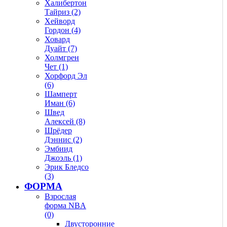
Халибертон
Тайриз (2)
Хейворд
Гордон (4)
Ховард
Дуайт (7)
Холмгрен
Чет (1)
Хорфорд Эл
(6)
Шамперт
Иман (6)
Швед
Алексей (8)
Шрёдер
Дэннис (2)
Эмбиид
Джоэль (1)
Эрик Бледсо
(3)
ФОРМА
Взрослая
форма NBA
(0)
Двусторонние