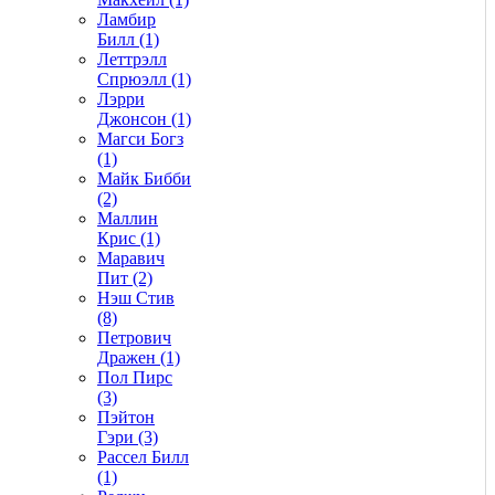
Ламбир
Билл (1)
Леттрэлл
Спрюэлл (1)
Лэрри
Джонсон (1)
Магси Богз
(1)
Майк Бибби
(2)
Маллин
Крис (1)
Маравич
Пит (2)
Нэш Стив
(8)
Петрович
Дражен (1)
Пол Пирс
(3)
Пэйтон
Гэри (3)
Рассел Билл
(1)