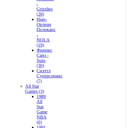
-
Grizzlies
(28)
Нью-
Орлеан
Пеликанс
-
NOLA
(19)
Финикс
Санз -
Suns
(30)
Сиэттл
Суперсоникс
(7)
All Star
Games (3)
1989
All
Star
Game
NBA
(0)
1991