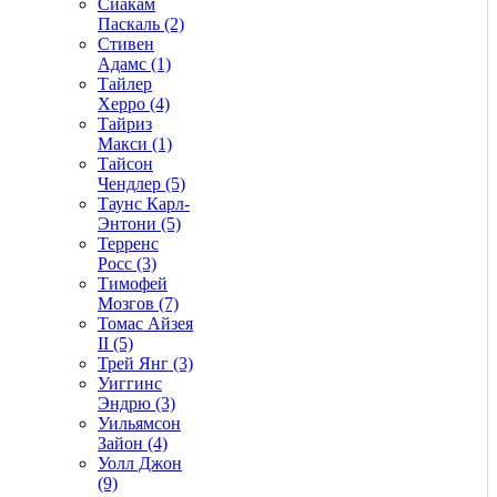
Сиакам
Паскаль (2)
Стивен
Адамс (1)
Тайлер
Херро (4)
Тайриз
Макси (1)
Тайсон
Чендлер (5)
Таунс Карл-
Энтони (5)
Терренс
Росс (3)
Тимофей
Мозгов (7)
Томас Айзея
II (5)
Трей Янг (3)
Уиггинс
Эндрю (3)
Уильямсон
Зайон (4)
Уолл Джон
(9)