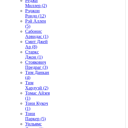
Реджи
Миллер (2)
Рэджон
Рондо (12)
Рэй Аллен
(5)
Сабонис
Арвидас (1)
Смит Джей
Ар (8)
Старкс
Джон (1)
Стоякович
Предраг (3)
Тим Данкан
(4)
Тим
Хардуэй (2)
Томас Айзея
(1)
Тони Кукоч
(1)
Тони
Паркер (5)
Уильямс