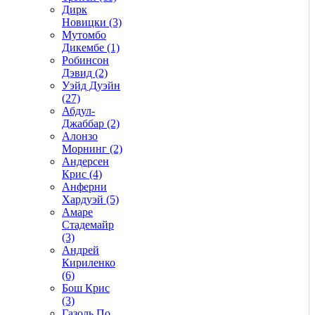
Дирк
Новицки (3)
Мутомбо
Дикембе (1)
Робинсон
Дэвид (2)
Уэйд Дуэйн
(27)
Абдул-
Джаббар (2)
Алонзо
Морнинг (2)
Андерсен
Крис (4)
Анферни
Xардуэй (5)
Амаре
Стадемайр
(3)
Андрей
Кириленко
(6)
Бош Крис
(3)
Газоль По