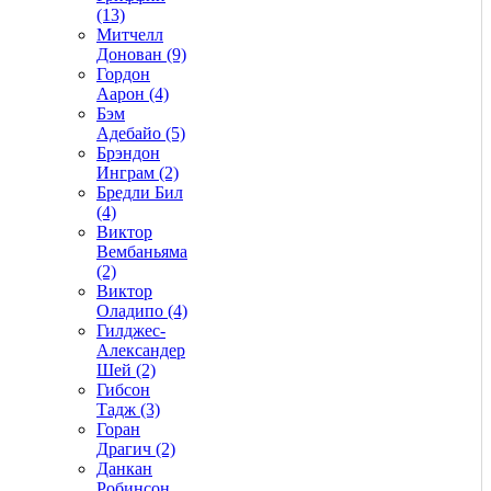
(13)
Митчелл
Донован (9)
Гордон
Аарон (4)
Бэм
Адебайо (5)
Брэндон
Инграм (2)
Бредли Бил
(4)
Виктор
Вембаньяма
(2)
Виктор
Оладипо (4)
Гилджес-
Александер
Шей (2)
Гибсон
Тадж (3)
Горан
Драгич (2)
Данкан
Робинсон