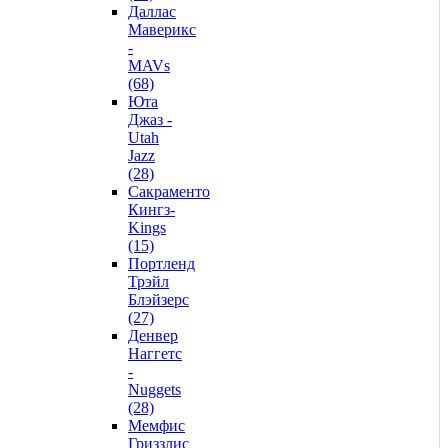
Даллас
Маверикс
-
MAVs
(68)
Юта
Джаз -
Utah
Jazz
(28)
Сакраменто
Кингз-
Kings
(15)
Портленд
Трэйл
Блэйзерс
(27)
Денвер
Наггетс
-
Nuggets
(28)
Мемфис
Гриззлис