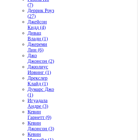
(7)
Деррик Роуз
(27)
Джейсон
Кидд (4)
Дивац
Влади (1)
Джереми
Лин (6)
Джо
Джонсон (2)
Джюлиус
Ирвинг (1)
Дрекслер
Клайд (1)
Думарс Джо
(1)
Игуадала
Андре (3)
Кевин
Гарнетт (9)
Кевин
Джонсон (3)
Кевин
Макхейл (1)