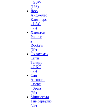
- GSW
(163)
Лос-
Анджелес
Клипперс
- LAC
(55)
Хьюстон
Рокетс
-
Rockets
(69)
Оклахома-
Сити
Тандер
- OKC
(56)
Сан-
Антонио
Спёрс
- Spurs
(56)
Миннесота
Тимбервулвз
(29)