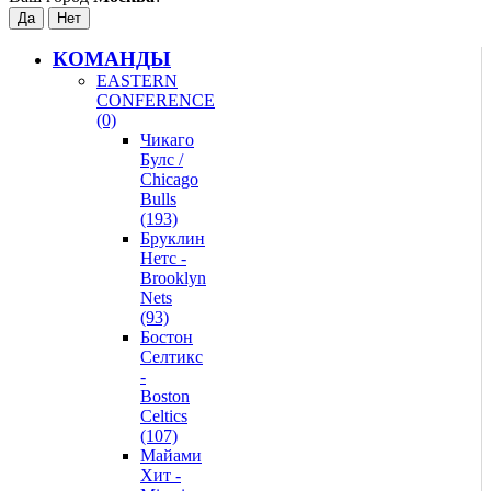
КОМАНДЫ
EASTERN
CONFERENCE
(0)
Чикаго
Булс /
Chicago
Bulls
(193)
Бруклин
Нетс -
Brooklyn
Nets
(93)
Бостон
Селтикс
-
Boston
Celtics
(107)
Майами
Хит -