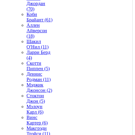
Джордан
(70)
Коби
Брайант (61)
Аллен
Айверсон
(18)
Шакил
О'Нил (11)
Ларри Берд
(4)
Скотти
Пиппен (5)
Деннис
Родман (11)
Мэджик
Джонсон (2)
Стоктон
Джон (5)
Мэлоун
Карл (6)
Винс
Картер (6)
Макгрэди
Трэйси (11)