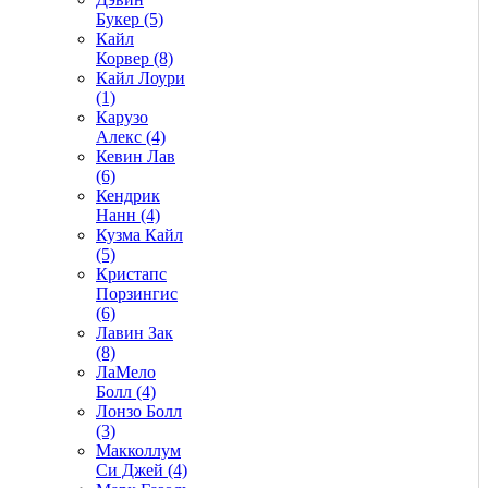
Букер (5)
Кайл
Корвер (8)
Кайл Лоури
(1)
Карузо
Алекс (4)
Кевин Лав
(6)
Кендрик
Нанн (4)
Кузма Кайл
(5)
Кристапс
Порзингис
(6)
Лавин Зак
(8)
ЛаМело
Болл (4)
Лонзо Болл
(3)
Макколлум
Си Джей (4)