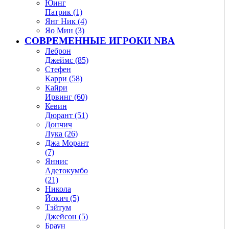
Юинг
Патрик (1)
Янг Ник (4)
Яо Мин (3)
СОВРЕМЕННЫЕ ИГРОКИ NBA
Леброн
Джеймс (85)
Стефен
Карри (58)
Кайри
Ирвинг (60)
Кевин
Дюрант (51)
Дончич
Лука (26)
Джа Морант
(7)
Яннис
Адетокумбо
(21)
Никола
Йокич (5)
Тэйтум
Джейсон (5)
Браун