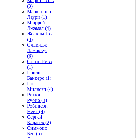
Марк Газоль
(3)
Марканнен
Лаури (1)
Мюррей
Джамал (4)
Жоаким Ноа
(3)
Олдридж
Ламаркус
(6)
Остин Ривз
(1)
Паоло
Банкеро (1)
Пол
Миллсэп (4)
Рикки
Рубио (3)
Робинсон
Нейт (4)
Сергей
Карасев (2)
Симмонс
Бен (5)