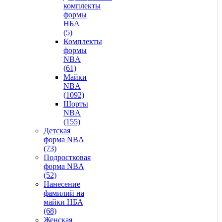
комплекты
формы
НБА
(5)
Комплекты
формы
NBA
(61)
Майки
NBA
(1092)
Шорты
NBA
(155)
Детская
форма NBA
(73)
Подростковая
форма NBA
(52)
Нанесение
фамилий на
майки НБА
(68)
Женская