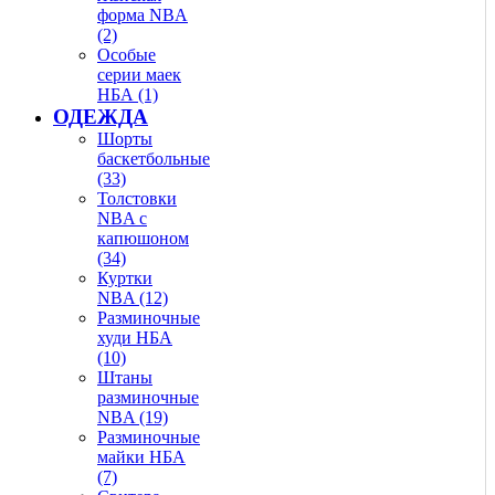
форма NBA
(2)
Особые
серии маек
НБА (1)
ОДЕЖДА
Шорты
баскетбольные
(33)
Толстовки
NBA с
капюшоном
(34)
Куртки
NBA (12)
Разминочные
худи НБА
(10)
Штаны
разминочные
NBA (19)
Разминочные
майки НБА
(7)