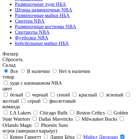
Разминочные худи НБА
Штаны разминочные NBA
Разминочные майки НБА
Свитера NBA
Разминочные костюмы NBA
Свитшоты NBA
Футболки NBA
Бейсбольные майки НБА
Фильтр
Сбросить
Склад
Все
В наличии
Нет в наличии
товар
худи с капюшоном NBA
цвет
белый
черный
синий
красный
зеленый
желтый
серый
фиолетовый
команда
LA Lakers
Chicago Bulls
Boston Celtics
Golden
State Warriors
Dallas Mavericks
Milwaukee Bucks
Orlando Magic
Phoenix Suns
игрок (завершил карьеру)
Кевин Гарнетт
Ларри Бёрд
Майкл Джордан