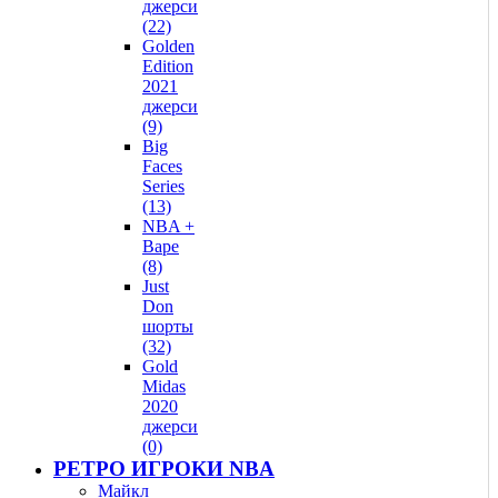
джерси
(22)
Golden
Edition
2021
джерси
(9)
Big
Faces
Series
(13)
NBA +
Bape
(8)
Just
Don
шорты
(32)
Gold
Midas
2020
джерси
(0)
РЕТРО ИГРОКИ NBA
Майкл