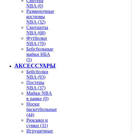
Свитера
NBA (0)
Разминочные
костюмы
NBA (32)
Свитшоты
NBA (68)
Футболки
NBA (70)
Бейсбольные
майки НБА
(5)
АКСЕССУАРЫ
Бейсболки
NBA (93)
Постеры
NBA (37)
Майки NBA
в рамке (0)
Носки
баскетбольные
(44)
Рюкзаки и
сумки (31)
Игрушечные