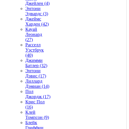
Джейлен (4)
Энтони
Эдвардс (3)
Джеймс
Харден (42)
Кауай
Леонард
(27)
Расселл
Уэстбрук
(40)
Джимми
Батлер (32)
Энтони
Дэвис (17)
Лиллард
Дэмиан (14)
Пол
Джордж (17)
Крис Пол
(16)
Клей
Томпсон (9)
Блейк
Гриффин