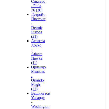
Сиксерс
- Phila
76 (36)
Детройт
Пистонс
-
Detroit
Pistons
(21)
Атланта
Хоукс
-
Atlanta
Hawks
(11)
Орландо
Мэджик
-
Orlando
Magic
(27)
Вашингтон
Уизардс
-
Washington