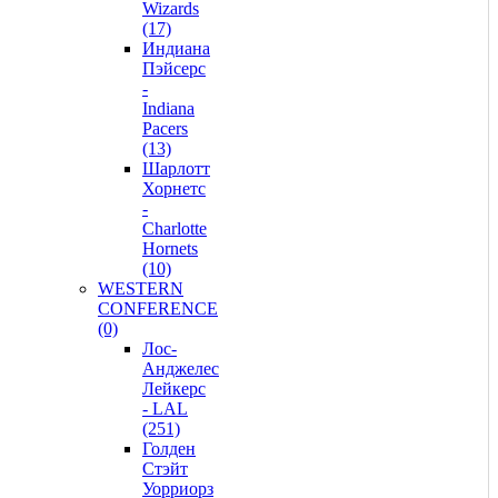
Wizards
(17)
Индиана
Пэйсерс
-
Indiana
Pacers
(13)
Шарлотт
Хорнетс
-
Charlotte
Hornets
(10)
WESTERN
CONFERENCE
(0)
Лос-
Анджелес
Лейкерс
- LAL
(251)
Голден
Стэйт
Уорриорз