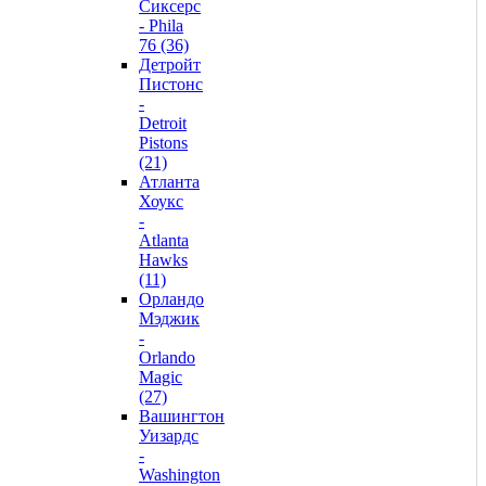
Сиксерс
- Phila
76 (36)
Детройт
Пистонс
-
Detroit
Pistons
(21)
Атланта
Хоукс
-
Atlanta
Hawks
(11)
Орландо
Мэджик
-
Orlando
Magic
(27)
Вашингтон
Уизардс
-
Washington