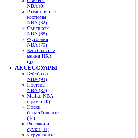
Свитера
NBA (0)
Разминочные
костюмы
NBA (32)
Свитшоты
NBA (68)
Футболки
NBA (70)
Бейсбольные
майки НБА
(5)
АКСЕССУАРЫ
Бейсболки
NBA (93)
Постеры
NBA (37)
Майки NBA
в рамке (0)
Носки
баскетбольные
(44)
Рюкзаки и
сумки (31)
Игрушечные