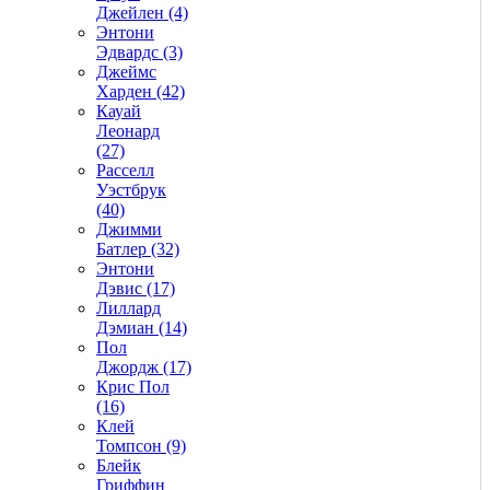
Джейлен (4)
Энтони
Эдвардс (3)
Джеймс
Харден (42)
Кауай
Леонард
(27)
Расселл
Уэстбрук
(40)
Джимми
Батлер (32)
Энтони
Дэвис (17)
Лиллард
Дэмиан (14)
Пол
Джордж (17)
Крис Пол
(16)
Клей
Томпсон (9)
Блейк
Гриффин