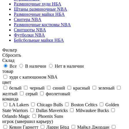
Разминочные худи НБА
Штаны разминочные NBA
Разминочные майки НБА
Свитера NBA
Разминочные костюмы NBA
Свитшоты NBA
Футболки NBA
Бейсбольные майки НБА
Фильтр
Сбросить
Склад
Все
В наличии
Нет в наличии
товар
худи с капюшоном NBA
цвет
белый
черный
синий
красный
зеленый
желтый
серый
фиолетовый
команда
LA Lakers
Chicago Bulls
Boston Celtics
Golden
State Warriors
Dallas Mavericks
Milwaukee Bucks
Orlando Magic
Phoenix Suns
игрок (завершил карьеру)
Кевин Гарнетт
Ларри Бёрд
Майкл Джордан