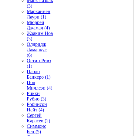
Марк Газоль
(3)
Марканнен
Лаури (1)
Мюррей
Джамал (4)
Жоаким Ноа
(3)
Олдридж
Ламаркус
(6)
Остин Ривз
(1)
Паоло
Банкеро (1)
Пол
Миллсэп (4)
Рикки
Рубио (3)
Робинсон
Нейт (4)
Сергей
Карасев (2)
Симмонс
Бен (5)