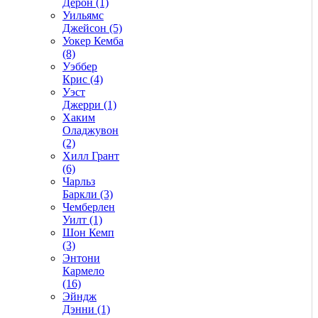
Дерон (1)
Уильямс
Джейсон (5)
Уокер Кемба
(8)
Уэббер
Крис (4)
Уэст
Джерри (1)
Хаким
Оладжувон
(2)
Хилл Грант
(6)
Чарльз
Баркли (3)
Чемберлен
Уилт (1)
Шон Кемп
(3)
Энтони
Кармело
(16)
Эйндж
Дэнни (1)