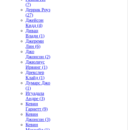
(7)
Деррик Роуз
(27)
Джейсон
Кидд (4)
Дивац
Влади (1)
Джереми
Лин (6)
Джо
Джонсон (2)
Джюлиус
Ирвинг (1)
Дрекслер
Клайд (1)
Думарс Джо
(1)
Игуадала
Андре (3)
Кевин
Гарнетт (9)
Кевин
Джонсон (3)
Кевин
Макхейл (1)