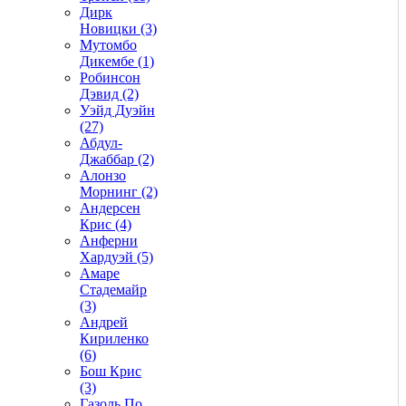
Дирк
Новицки (3)
Мутомбо
Дикембе (1)
Робинсон
Дэвид (2)
Уэйд Дуэйн
(27)
Абдул-
Джаббар (2)
Алонзо
Морнинг (2)
Андерсен
Крис (4)
Анферни
Xардуэй (5)
Амаре
Стадемайр
(3)
Андрей
Кириленко
(6)
Бош Крис
(3)
Газоль По