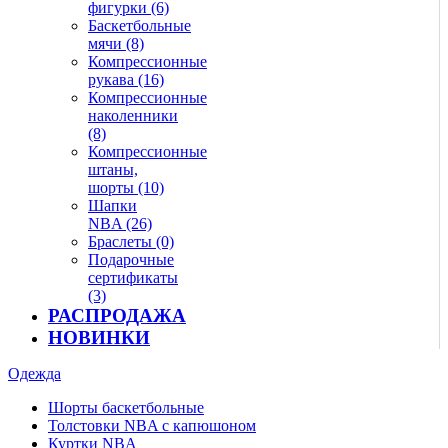
фигурки (6)
Баскетбольные
мячи (8)
Компрессионные
рукава (16)
Компрессионные
наколенники
(8)
Компрессионные
штаны,
шорты (10)
Шапки
NBA (26)
Браслеты (0)
Подарочные
сертификаты
(3)
РАСПРОДАЖА
НОВИНКИ
Одежда
Шорты баскетбольные
Толстовки NBA с капюшоном
Куртки NBA