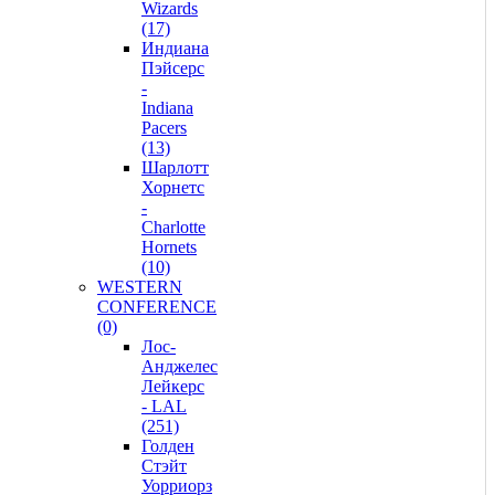
Wizards
(17)
Индиана
Пэйсерс
-
Indiana
Pacers
(13)
Шарлотт
Хорнетс
-
Charlotte
Hornets
(10)
WESTERN
CONFERENCE
(0)
Лос-
Анджелес
Лейкерс
- LAL
(251)
Голден
Стэйт
Уорриорз