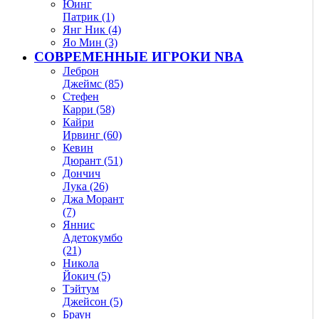
Юинг
Патрик (1)
Янг Ник (4)
Яо Мин (3)
СОВРЕМЕННЫЕ ИГРОКИ NBA
Леброн
Джеймс (85)
Стефен
Карри (58)
Кайри
Ирвинг (60)
Кевин
Дюрант (51)
Дончич
Лука (26)
Джа Морант
(7)
Яннис
Адетокумбо
(21)
Никола
Йокич (5)
Тэйтум
Джейсон (5)
Браун