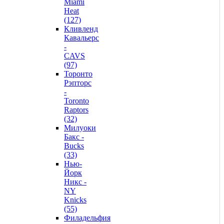
Miami
Heat
(127)
Кливленд
Кавальерс
-
CAVS
(97)
Торонто
Рэпторс
-
Toronto
Raptors
(32)
Милуоки
Бакс -
Bucks
(33)
Нью-
Йорк
Никс -
NY
Knicks
(55)
Филадельфия