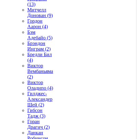
(13)
Митчелл
Донован (9)
Гордон
Аарон (4)
Бэм
Адебайо (5)
Брэндон
Инграм (2)
Бредли Бил
(4)
Виктор
Вембаньяма
(2)
Виктор
Оладипо (4)
Гилджес-
Александер
Шей (2)
Гибсон
Тадж (3)
Горан
Драгич (2)
Данкан
Робинсон