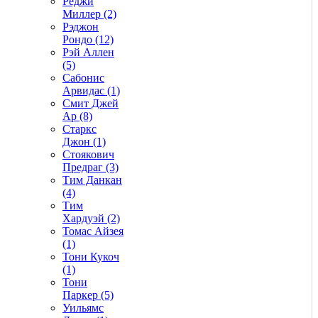
Реджи
Миллер (2)
Рэджон
Рондо (12)
Рэй Аллен
(5)
Сабонис
Арвидас (1)
Смит Джей
Ар (8)
Старкс
Джон (1)
Стоякович
Предраг (3)
Тим Данкан
(4)
Тим
Хардуэй (2)
Томас Айзея
(1)
Тони Кукоч
(1)
Тони
Паркер (5)
Уильямс