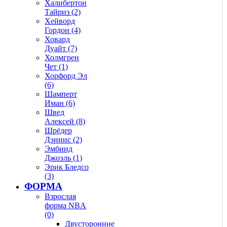
Халибертон
Тайриз (2)
Хейворд
Гордон (4)
Ховард
Дуайт (7)
Холмгрен
Чет (1)
Хорфорд Эл
(6)
Шамперт
Иман (6)
Швед
Алексей (8)
Шрёдер
Дэннис (2)
Эмбиид
Джоэль (1)
Эрик Бледсо
(3)
ФОРМА
Взрослая
форма NBA
(0)
Двусторонние