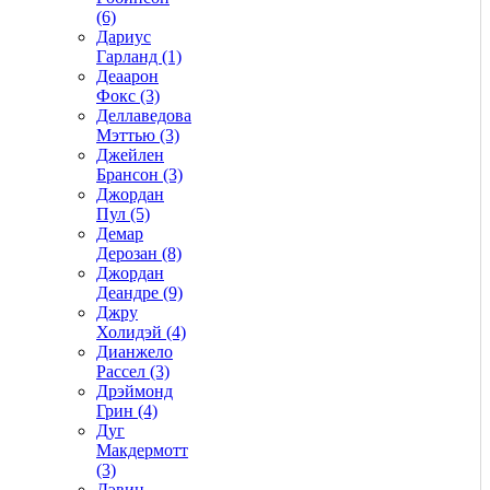
(6)
Дариус
Гарланд (1)
Деаарон
Фокс (3)
Деллаведова
Мэттью (3)
Джейлен
Брансон (3)
Джордан
Пул (5)
Демар
Дерозан (8)
Джордан
Деандре (9)
Джру
Холидэй (4)
Дианжело
Рассел (3)
Дрэймонд
Грин (4)
Дуг
Макдермотт
(3)
Дэвин