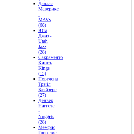
Даллас
Маверикс
-
MAVs
(68)
Юта
Джаз -
Utah
Jazz
(28)
Сакраменто
Кингз-
Kings
(15)
Портленд
Трэйл
Блэйзерс
(27)
Денвер
Наггетс
-
Nuggets
(28)
Мемфис
Гриззлис