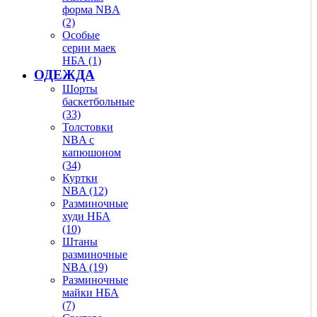
форма NBA
(2)
Особые
серии маек
НБА (1)
ОДЕЖДА
Шорты
баскетбольные
(33)
Толстовки
NBA с
капюшоном
(34)
Куртки
NBA (12)
Разминочные
худи НБА
(10)
Штаны
разминочные
NBA (19)
Разминочные
майки НБА
(7)