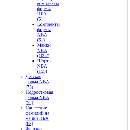
комплекты
формы
НБА
(5)
Комплекты
формы
NBA
(61)
Майки
NBA
(1092)
Шорты
NBA
(155)
Детская
форма NBA
(73)
Подростковая
форма NBA
(52)
Нанесение
фамилий на
майки НБА
(68)
Женская