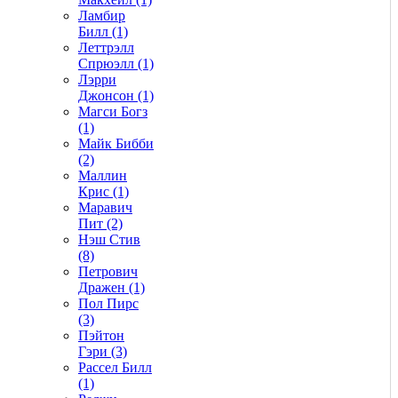
Ламбир
Билл (1)
Леттрэлл
Спрюэлл (1)
Лэрри
Джонсон (1)
Магси Богз
(1)
Майк Бибби
(2)
Маллин
Крис (1)
Маравич
Пит (2)
Нэш Стив
(8)
Петрович
Дражен (1)
Пол Пирс
(3)
Пэйтон
Гэри (3)
Рассел Билл
(1)