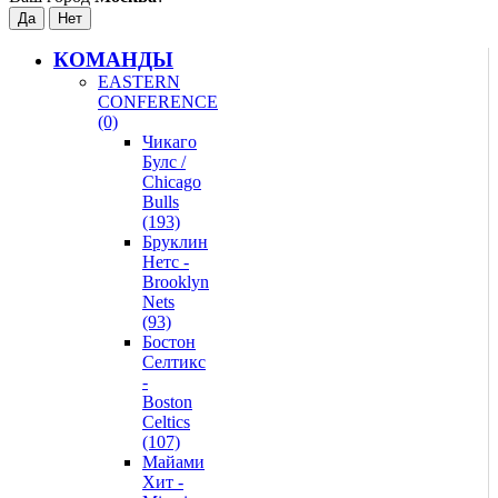
КОМАНДЫ
EASTERN
CONFERENCE
(0)
Чикаго
Булс /
Chicago
Bulls
(193)
Бруклин
Нетс -
Brooklyn
Nets
(93)
Бостон
Селтикс
-
Boston
Celtics
(107)
Майами
Хит -