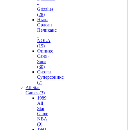
-
Grizzlies
(28)
Нью-
Орлеан
Пеликанс
-
NOLA
(19)
Финикс
Санз -
Suns
(30)
Сиэттл
Суперсоникс
(7)
All Star
Games (3)
1989
All
Star
Game
NBA
(0)
1991