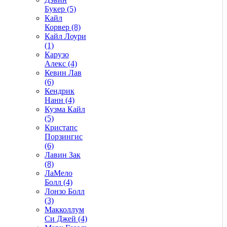
Букер (5)
Кайл
Корвер (8)
Кайл Лоури
(1)
Карузо
Алекс (4)
Кевин Лав
(6)
Кендрик
Нанн (4)
Кузма Кайл
(5)
Кристапс
Порзингис
(6)
Лавин Зак
(8)
ЛаМело
Болл (4)
Лонзо Болл
(3)
Макколлум
Си Джей (4)