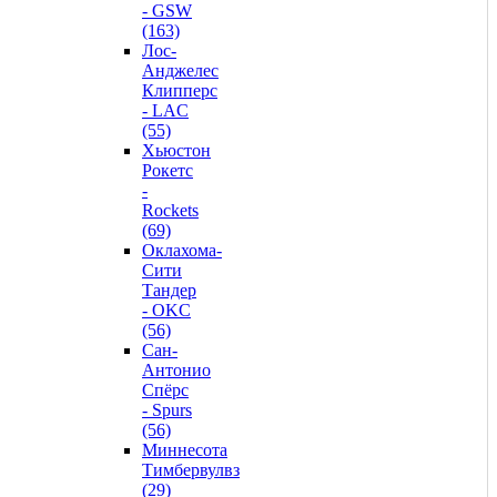
- GSW
(163)
Лос-
Анджелес
Клипперс
- LAC
(55)
Хьюстон
Рокетс
-
Rockets
(69)
Оклахома-
Сити
Тандер
- OKC
(56)
Сан-
Антонио
Спёрс
- Spurs
(56)
Миннесота
Тимбервулвз
(29)