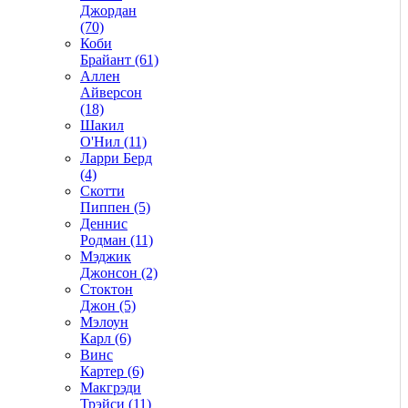
Джордан
(70)
Коби
Брайант (61)
Аллен
Айверсон
(18)
Шакил
О'Нил (11)
Ларри Берд
(4)
Скотти
Пиппен (5)
Деннис
Родман (11)
Мэджик
Джонсон (2)
Стоктон
Джон (5)
Мэлоун
Карл (6)
Винс
Картер (6)
Макгрэди
Трэйси (11)