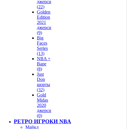
джерси
(22)
Golden
Edition
2021
джерси
(9)
Big
Faces
Series
(13)
NBA +
Bape
(8)
Just
Don
шорты
(32)
Gold
Midas
2020
джерси
(0)
РЕТРО ИГРОКИ NBA
Майкл