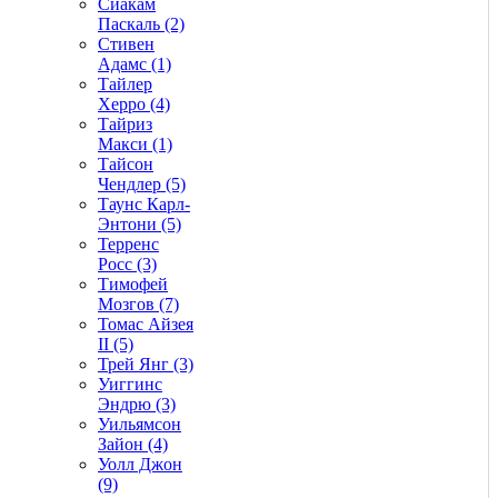
Сиакам
Паскаль (2)
Стивен
Адамс (1)
Тайлер
Херро (4)
Тайриз
Макси (1)
Тайсон
Чендлер (5)
Таунс Карл-
Энтони (5)
Терренс
Росс (3)
Тимофей
Мозгов (7)
Томас Айзея
II (5)
Трей Янг (3)
Уиггинс
Эндрю (3)
Уильямсон
Зайон (4)
Уолл Джон
(9)