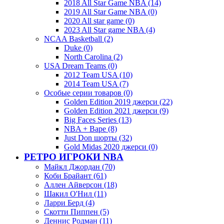
2018 All Star Game NBA (14)
2019 All Star Game NBA (0)
2020 All star game (0)
2023 All Star game NBA (4)
NCAA Basketball (2)
Duke (0)
North Carolina (2)
USA Dream Teams (0)
2012 Team USA (10)
2014 Team USA (7)
Особые серии товаров (0)
Golden Edition 2019 джерси (22)
Golden Edition 2021 джерси (9)
Big Faces Series (13)
NBA + Bape (8)
Just Don шорты (32)
Gold Midas 2020 джерси (0)
РЕТРО ИГРОКИ NBA
Майкл Джордан (70)
Коби Брайант (61)
Аллен Айверсон (18)
Шакил О'Нил (11)
Ларри Берд (4)
Скотти Пиппен (5)
Деннис Родман (11)