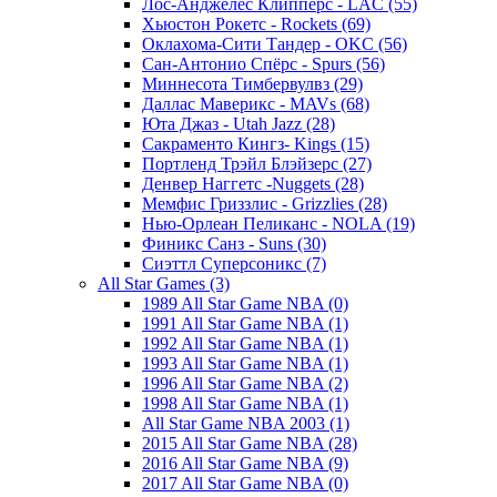
Лос-Анджелес Клипперс - LAC (55)
Хьюстон Рокетс - Rockets (69)
Оклахома-Сити Тандер - OKC (56)
Сан-Антонио Спёрс - Spurs (56)
Миннесота Тимбервулвз (29)
Даллас Маверикс - MAVs (68)
Юта Джаз - Utah Jazz (28)
Сакраменто Кингз- Kings (15)
Портленд Трэйл Блэйзерс (27)
Денвер Наггетс -Nuggets (28)
Мемфис Гриззлис - Grizzlies (28)
Нью-Орлеан Пеликанс - NOLA (19)
Финикс Санз - Suns (30)
Сиэттл Суперсоникс (7)
All Star Games (3)
1989 All Star Game NBA (0)
1991 All Star Game NBA (1)
1992 All Star Game NBA (1)
1993 All Star Game NBA (1)
1996 All Star Game NBA (2)
1998 All Star Game NBA (1)
All Star Game NBA 2003 (1)
2015 All Star Game NBA (28)
2016 All Star Game NBA (9)
2017 All Star Game NBA (0)