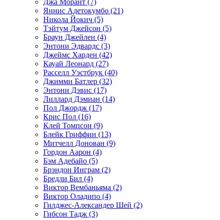
Джа Морант (7)
Яннис Адетокумбо (21)
Никола Йокич (5)
Тэйтум Джейсон (5)
Браун Джейлен (4)
Энтони Эдвардс (3)
Джеймс Харден (42)
Кауай Леонард (27)
Расселл Уэстбрук (40)
Джимми Батлер (32)
Энтони Дэвис (17)
Лиллард Дэмиан (14)
Пол Джордж (17)
Крис Пол (16)
Клей Томпсон (9)
Блейк Гриффин (13)
Митчелл Донован (9)
Гордон Аарон (4)
Бэм Адебайо (5)
Брэндон Инграм (2)
Бредли Бил (4)
Виктор Вембаньяма (2)
Виктор Оладипо (4)
Гилджес-Александер Шей (2)
Гибсон Тадж (3)