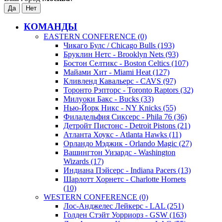
КОМАНДЫ
EASTERN CONFERENCE (0)
Чикаго Булс / Chicago Bulls (193)
Бруклин Нетс - Brooklyn Nets (93)
Бостон Селтикс - Boston Celtics (107)
Майами Хит - Miami Heat (127)
Кливленд Кавальерс - CAVS (97)
Торонто Рэпторс - Toronto Raptors (32)
Милуоки Бакс - Bucks (33)
Нью-Йорк Никс - NY Knicks (55)
Филадельфия Сиксерс - Phila 76 (36)
Детройт Пистонс - Detroit Pistons (21)
Атланта Хоукс - Atlanta Hawks (11)
Орландо Мэджик - Orlando Magic (27)
Вашингтон Уизардс - Washington
Wizards (17)
Индиана Пэйсерс - Indiana Pacers (13)
Шарлотт Хорнетс - Charlotte Hornets
(10)
WESTERN CONFERENCE (0)
Лос-Анджелес Лейкерс - LAL (251)
Голден Стэйт Уорриорз - GSW (163)