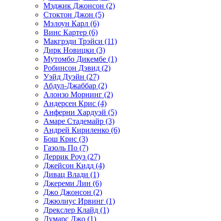
Мэджик Джонсон (2)
Стоктон Джон (5)
Мэлоун Карл (6)
Винс Картер (6)
Макгрэди Трэйси (11)
Дирк Новицки (3)
Мутомбо Дикембе (1)
Робинсон Дэвид (2)
Уэйд Дуэйн (27)
Абдул-Джаббар (2)
Алонзо Морнинг (2)
Андерсен Крис (4)
Анферни Xардуэй (5)
Амаре Стадемайр (3)
Андрей Кириленко (6)
Бош Крис (3)
Газоль По (7)
Деррик Роуз (27)
Джейсон Кидд (4)
Дивац Влади (1)
Джереми Лин (6)
Джо Джонсон (2)
Джюлиус Ирвинг (1)
Дрекслер Клайд (1)
Думарс Джо (1)