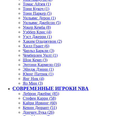
Томас Айзея (1)
Тони Кукоч (1)
Тони Паркер (5)
Уильямс Дерон (1)
Уильямс Джейсон (5)
Уокер Кемба (8)
Уэббер Крис (4)
Уэст Джерри (1)
Хаким Оладжувон (2)
Хилл Грант (6)
Чарльз Баркли (3)
Чемберлен Уилт (1)
Шон Кемп (3)
Энтони Кармело (16)
Эйндж Дэнни (1)
Юинг Патрик (1)
Янг Ник (4)
Яо Мин (3)
СОВРЕМЕННЫЕ ИГРОКИ NBA
Леброн Джеймс (85)
Стефен Карри (58)
Кайри Ирвинг (60)
Кевин Дюрант (51)
Дончич Лука (26)