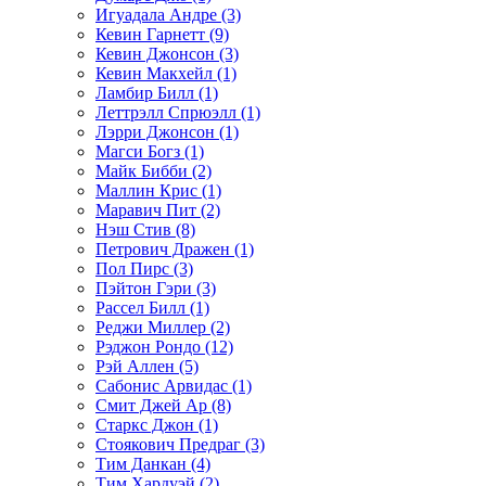
Игуадала Андре (3)
Кевин Гарнетт (9)
Кевин Джонсон (3)
Кевин Макхейл (1)
Ламбир Билл (1)
Леттрэлл Спрюэлл (1)
Лэрри Джонсон (1)
Магси Богз (1)
Майк Бибби (2)
Маллин Крис (1)
Маравич Пит (2)
Нэш Стив (8)
Петрович Дражен (1)
Пол Пирс (3)
Пэйтон Гэри (3)
Рассел Билл (1)
Реджи Миллер (2)
Рэджон Рондо (12)
Рэй Аллен (5)
Сабонис Арвидас (1)
Смит Джей Ар (8)
Старкс Джон (1)
Стоякович Предраг (3)
Тим Данкан (4)
Тим Хардуэй (2)