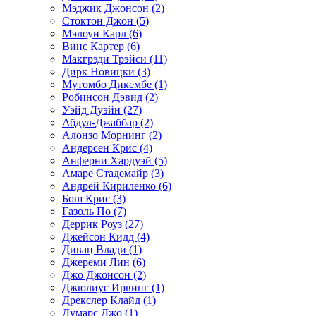
Мэджик Джонсон (2)
Стоктон Джон (5)
Мэлоун Карл (6)
Винс Картер (6)
Макгрэди Трэйси (11)
Дирк Новицки (3)
Мутомбо Дикембе (1)
Робинсон Дэвид (2)
Уэйд Дуэйн (27)
Абдул-Джаббар (2)
Алонзо Морнинг (2)
Андерсен Крис (4)
Анферни Xардуэй (5)
Амаре Стадемайр (3)
Андрей Кириленко (6)
Бош Крис (3)
Газоль По (7)
Деррик Роуз (27)
Джейсон Кидд (4)
Дивац Влади (1)
Джереми Лин (6)
Джо Джонсон (2)
Джюлиус Ирвинг (1)
Дрекслер Клайд (1)
Думарс Джо (1)