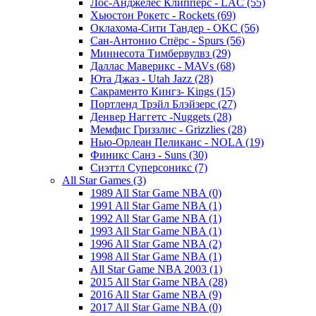
Лос-Анджелес Клипперс - LAC (55)
Хьюстон Рокетс - Rockets (69)
Оклахома-Сити Тандер - OKC (56)
Сан-Антонио Спёрс - Spurs (56)
Миннесота Тимбервулвз (29)
Даллас Маверикс - MAVs (68)
Юта Джаз - Utah Jazz (28)
Сакраменто Кингз- Kings (15)
Портленд Трэйл Блэйзерс (27)
Денвер Наггетс -Nuggets (28)
Мемфис Гриззлис - Grizzlies (28)
Нью-Орлеан Пеликанс - NOLA (19)
Финикс Санз - Suns (30)
Сиэттл Суперсоникс (7)
All Star Games (3)
1989 All Star Game NBA (0)
1991 All Star Game NBA (1)
1992 All Star Game NBA (1)
1993 All Star Game NBA (1)
1996 All Star Game NBA (2)
1998 All Star Game NBA (1)
All Star Game NBA 2003 (1)
2015 All Star Game NBA (28)
2016 All Star Game NBA (9)
2017 All Star Game NBA (0)