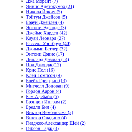
Джа Морант (7)
Яннис Адетокумбо (21)
Никола Йокич (5)
Тэйтум Джейсон (5)
Браун Джейлен (4)
Энтони Эдвардс (3)
Джеймс Харден (42)
Кауай Леонард (27)
Расселл Уэстбрук (40)
Джимми Батлер (32)
Энтони Дэвис (17)
Лиллард Дэмиан (14)
Пол Джордж (17)
Крис Пол (16)
Клей Томпсон (9)
Блейк Гриффин (13)
Митчелл Донован (9)
Гордон Аарон (4)
Бэм Адебайо (5)
Брэндон Инграм (2)
Бредли Бил (4)
Виктор Вембаньяма (2)
Виктор Оладипо (4)
Гилджес-Александер Шей (2)
Гибсон Тадж (3)