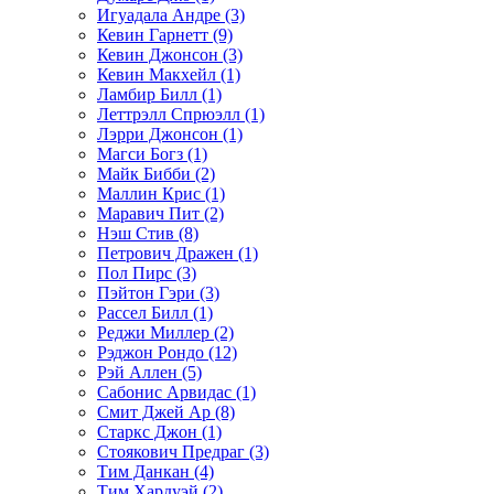
Игуадала Андре (3)
Кевин Гарнетт (9)
Кевин Джонсон (3)
Кевин Макхейл (1)
Ламбир Билл (1)
Леттрэлл Спрюэлл (1)
Лэрри Джонсон (1)
Магси Богз (1)
Майк Бибби (2)
Маллин Крис (1)
Маравич Пит (2)
Нэш Стив (8)
Петрович Дражен (1)
Пол Пирс (3)
Пэйтон Гэри (3)
Рассел Билл (1)
Реджи Миллер (2)
Рэджон Рондо (12)
Рэй Аллен (5)
Сабонис Арвидас (1)
Смит Джей Ар (8)
Старкс Джон (1)
Стоякович Предраг (3)
Тим Данкан (4)
Тим Хардуэй (2)