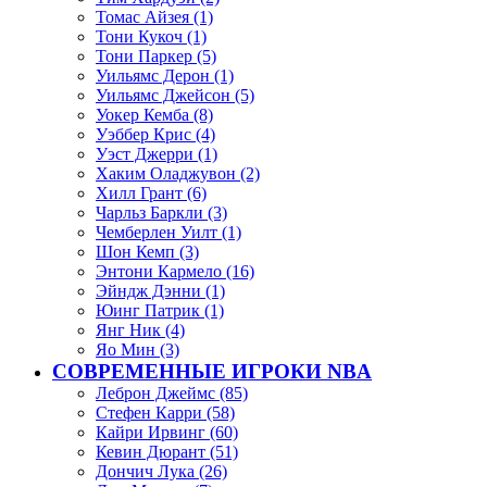
Томас Айзея (1)
Тони Кукоч (1)
Тони Паркер (5)
Уильямс Дерон (1)
Уильямс Джейсон (5)
Уокер Кемба (8)
Уэббер Крис (4)
Уэст Джерри (1)
Хаким Оладжувон (2)
Хилл Грант (6)
Чарльз Баркли (3)
Чемберлен Уилт (1)
Шон Кемп (3)
Энтони Кармело (16)
Эйндж Дэнни (1)
Юинг Патрик (1)
Янг Ник (4)
Яо Мин (3)
СОВРЕМЕННЫЕ ИГРОКИ NBA
Леброн Джеймс (85)
Стефен Карри (58)
Кайри Ирвинг (60)
Кевин Дюрант (51)
Дончич Лука (26)