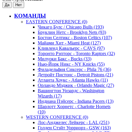
КОМАНДЫ
EASTERN CONFERENCE (0)
Чикаго Булс / Chicago Bulls (193)
Бруклин Нетс - Brooklyn Nets (93)
Бостон Селтикс - Boston Celtics (107)
Майами Хит - Miami Heat (127)
Кливленд Кавальерс - CAVS (97)
Торонто Рэпторс - Toronto Raptors (32)
Милуоки Бакс - Bucks (33)
Нью-Йорк Никс - NY Knicks (55)
Филадельфия Сиксерс - Phila 76 (36)
Детройт Пистонс - Detroit Pistons (21)
Атланта Хоукс - Atlanta Hawks (11)
Орландо Мэджик - Orlando Magic (27)
Вашингтон Уизардс - Washington
Wizards (17)
Индиана Пэйсерс - Indiana Pacers (13)
Шарлотт Хорнетс - Charlotte Hornets
(10)
WESTERN CONFERENCE (0)
Лос-Анджелес Лейкерс - LAL (251)
Голден Стэйт Уорриорз - GSW (163)