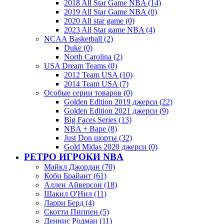
2018 All Star Game NBA (14)
2019 All Star Game NBA (0)
2020 All star game (0)
2023 All Star game NBA (4)
NCAA Basketball (2)
Duke (0)
North Carolina (2)
USA Dream Teams (0)
2012 Team USA (10)
2014 Team USA (7)
Особые серии товаров (0)
Golden Edition 2019 джерси (22)
Golden Edition 2021 джерси (9)
Big Faces Series (13)
NBA + Bape (8)
Just Don шорты (32)
Gold Midas 2020 джерси (0)
РЕТРО ИГРОКИ NBA
Майкл Джордан (70)
Коби Брайант (61)
Аллен Айверсон (18)
Шакил О'Нил (11)
Ларри Берд (4)
Скотти Пиппен (5)
Деннис Родман (11)