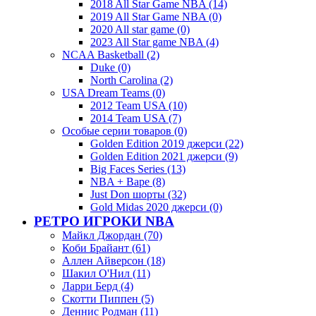
2018 All Star Game NBA (14)
2019 All Star Game NBA (0)
2020 All star game (0)
2023 All Star game NBA (4)
NCAA Basketball (2)
Duke (0)
North Carolina (2)
USA Dream Teams (0)
2012 Team USA (10)
2014 Team USA (7)
Особые серии товаров (0)
Golden Edition 2019 джерси (22)
Golden Edition 2021 джерси (9)
Big Faces Series (13)
NBA + Bape (8)
Just Don шорты (32)
Gold Midas 2020 джерси (0)
РЕТРО ИГРОКИ NBA
Майкл Джордан (70)
Коби Брайант (61)
Аллен Айверсон (18)
Шакил О'Нил (11)
Ларри Берд (4)
Скотти Пиппен (5)
Деннис Родман (11)