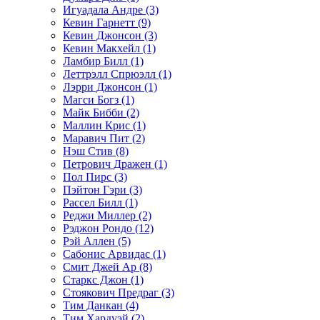
Игуадала Андре (3)
Кевин Гарнетт (9)
Кевин Джонсон (3)
Кевин Макхейл (1)
Ламбир Билл (1)
Леттрэлл Спрюэлл (1)
Лэрри Джонсон (1)
Магси Богз (1)
Майк Бибби (2)
Маллин Крис (1)
Маравич Пит (2)
Нэш Стив (8)
Петрович Дражен (1)
Пол Пирс (3)
Пэйтон Гэри (3)
Рассел Билл (1)
Реджи Миллер (2)
Рэджон Рондо (12)
Рэй Аллен (5)
Сабонис Арвидас (1)
Смит Джей Ар (8)
Старкс Джон (1)
Стоякович Предраг (3)
Тим Данкан (4)
Тим Хардуэй (2)