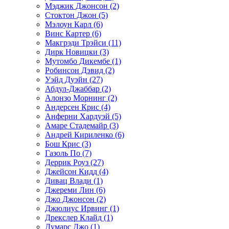
Мэджик Джонсон (2)
Стоктон Джон (5)
Мэлоун Карл (6)
Винс Картер (6)
Макгрэди Трэйси (11)
Дирк Новицки (3)
Мутомбо Дикембе (1)
Робинсон Дэвид (2)
Уэйд Дуэйн (27)
Абдул-Джаббар (2)
Алонзо Морнинг (2)
Андерсен Крис (4)
Анферни Xардуэй (5)
Амаре Стадемайр (3)
Андрей Кириленко (6)
Бош Крис (3)
Газоль По (7)
Деррик Роуз (27)
Джейсон Кидд (4)
Дивац Влади (1)
Джереми Лин (6)
Джо Джонсон (2)
Джюлиус Ирвинг (1)
Дрекслер Клайд (1)
Думарс Джо (1)