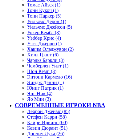
Томас Айзея (1)
Тони Кукоч (1)
Тони Паркер (5)
Уильямс Дерон (1)
Уильямс Джейсон (5)
Уокер Кемба (8)
Уэббер Крис (4)
Уэст Джерри (1)
Хаким Оладжувон (2)
Хилл Грант (6)
Чарльз Баркли (3)
Чемберлен Уилт (1)
Шон Кемп (3)
Энтони Кармело (16)
Эйндж Дэнни (1)
Юинг Патрик (1)
Янг Ник (4)
Яо Мин (3)
СОВРЕМЕННЫЕ ИГРОКИ NBA
Леброн Джеймс (85)
Стефен Карри (58)
Кайри Ирвинг (60)
Кевин Дюрант (51)
Дончич Лука (26)