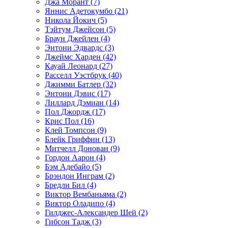
Джа Морант (7)
Яннис Адетокумбо (21)
Никола Йокич (5)
Тэйтум Джейсон (5)
Браун Джейлен (4)
Энтони Эдвардс (3)
Джеймс Харден (42)
Кауай Леонард (27)
Расселл Уэстбрук (40)
Джимми Батлер (32)
Энтони Дэвис (17)
Лиллард Дэмиан (14)
Пол Джордж (17)
Крис Пол (16)
Клей Томпсон (9)
Блейк Гриффин (13)
Митчелл Донован (9)
Гордон Аарон (4)
Бэм Адебайо (5)
Брэндон Инграм (2)
Бредли Бил (4)
Виктор Вембаньяма (2)
Виктор Оладипо (4)
Гилджес-Александер Шей (2)
Гибсон Тадж (3)