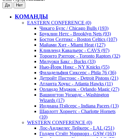
КОМАНДЫ
EASTERN CONFERENCE (0)
Чикаго Булс / Chicago Bulls (193)
Бруклин Нетс - Brooklyn Nets (93)
Бостон Селтикс - Boston Celtics (107)
Майами Хит - Miami Heat (127)
Кливленд Кавальерс - CAVS (97)
Торонто Рэпторс - Toronto Raptors (32)
Милуоки Бакс - Bucks (33)
Нью-Йорк Никс - NY Knicks (55)
Филадельфия Сиксерс - Phila 76 (36)
Детройт Пистонс - Detroit Pistons (21)
Атланта Хоукс - Atlanta Hawks (11)
Орландо Мэджик - Orlando Magic (27)
Вашингтон Уизардс - Washington
Wizards (17)
Индиана Пэйсерс - Indiana Pacers (13)
Шарлотт Хорнетс - Charlotte Hornets
(10)
WESTERN CONFERENCE (0)
Лос-Анджелес Лейкерс - LAL (251)
Голден Стэйт Уорриорз - GSW (163)