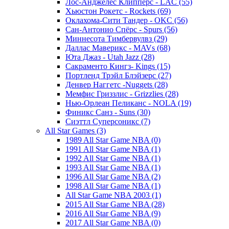
Лос-Анджелес Клипперс - LAC (55)
Хьюстон Рокетс - Rockets (69)
Оклахома-Сити Тандер - OKC (56)
Сан-Антонио Спёрс - Spurs (56)
Миннесота Тимбервулвз (29)
Даллас Маверикс - MAVs (68)
Юта Джаз - Utah Jazz (28)
Сакраменто Кингз- Kings (15)
Портленд Трэйл Блэйзерс (27)
Денвер Наггетс -Nuggets (28)
Мемфис Гриззлис - Grizzlies (28)
Нью-Орлеан Пеликанс - NOLA (19)
Финикс Санз - Suns (30)
Сиэттл Суперсоникс (7)
All Star Games (3)
1989 All Star Game NBA (0)
1991 All Star Game NBA (1)
1992 All Star Game NBA (1)
1993 All Star Game NBA (1)
1996 All Star Game NBA (2)
1998 All Star Game NBA (1)
All Star Game NBA 2003 (1)
2015 All Star Game NBA (28)
2016 All Star Game NBA (9)
2017 All Star Game NBA (0)