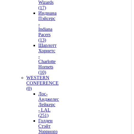
Wizards
(17)
Индиана
Пэйсерс
-
Indiana
Pacers
(13)
Шарлотт
Хорнетс
-
Charlotte
Hornets
(10)
WESTERN
CONFERENCE
(0)
Лос-
Анджелес
Лейкерс
- LAL
(251)
Голден
Стэйт
Уорриорз