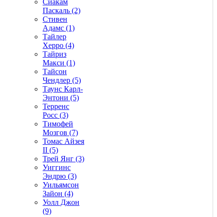
Сиакам
Паскаль (2)
Стивен
Адамс (1)
Тайлер
Херро (4)
Тайриз
Макси (1)
Тайсон
Чендлер (5)
Таунс Карл-
Энтони (5)
Терренс
Росс (3)
Тимофей
Мозгов (7)
Томас Айзея
II (5)
Трей Янг (3)
Уиггинс
Эндрю (3)
Уильямсон
Зайон (4)
Уолл Джон
(9)