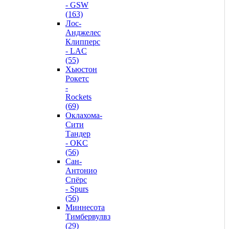
- GSW
(163)
Лос-
Анджелес
Клипперс
- LAC
(55)
Хьюстон
Рокетс
-
Rockets
(69)
Оклахома-
Сити
Тандер
- OKC
(56)
Сан-
Антонио
Спёрс
- Spurs
(56)
Миннесота
Тимбервулвз
(29)