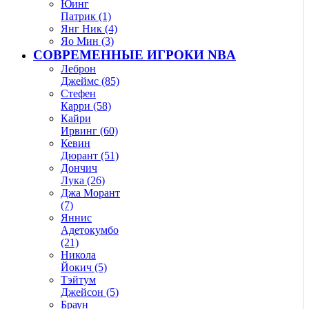
Юинг
Патрик (1)
Янг Ник (4)
Яо Мин (3)
СОВРЕМЕННЫЕ ИГРОКИ NBA
Леброн
Джеймс (85)
Стефен
Карри (58)
Кайри
Ирвинг (60)
Кевин
Дюрант (51)
Дончич
Лука (26)
Джа Морант
(7)
Яннис
Адетокумбо
(21)
Никола
Йокич (5)
Тэйтум
Джейсон (5)
Браун