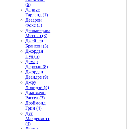
(6)
Дариус
Гарланд (1)
Деаарон
Фокс (3)
Деллаведова
Мэттью (3)
Джейлен
Брансон (3)
Джордан
Пул (5)
Демар
Дерозан (8)
Джордан
Деандре (9)
Джру
Холидэй (4)
Дианжело
Рассел (3)
Дрэймонд
Грин (4)
Дуг
Макдермотт
(3)
Дэвин