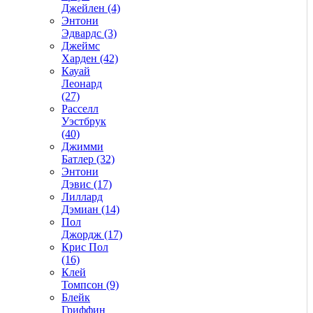
Джейлен (4)
Энтони
Эдвардс (3)
Джеймс
Харден (42)
Кауай
Леонард
(27)
Расселл
Уэстбрук
(40)
Джимми
Батлер (32)
Энтони
Дэвис (17)
Лиллард
Дэмиан (14)
Пол
Джордж (17)
Крис Пол
(16)
Клей
Томпсон (9)
Блейк
Гриффин