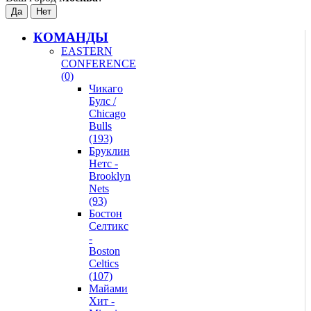
КОМАНДЫ
EASTERN
CONFERENCE
(0)
Чикаго
Булс /
Chicago
Bulls
(193)
Бруклин
Нетс -
Brooklyn
Nets
(93)
Бостон
Селтикс
-
Boston
Celtics
(107)
Майами
Хит -