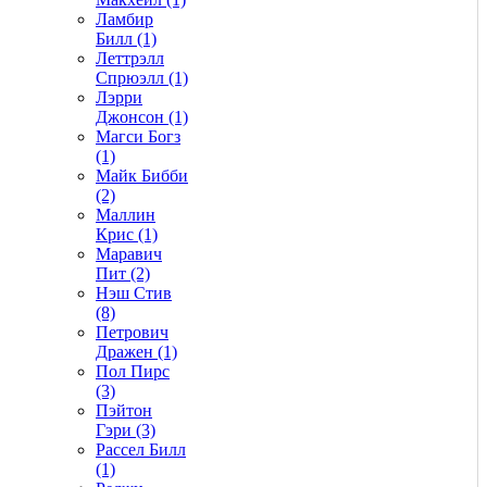
Ламбир
Билл (1)
Леттрэлл
Спрюэлл (1)
Лэрри
Джонсон (1)
Магси Богз
(1)
Майк Бибби
(2)
Маллин
Крис (1)
Маравич
Пит (2)
Нэш Стив
(8)
Петрович
Дражен (1)
Пол Пирс
(3)
Пэйтон
Гэри (3)
Рассел Билл
(1)