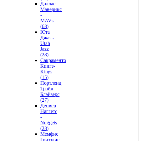
Даллас
Маверикс
-
MAVs
(68)
Юта
Джаз -
Utah
Jazz
(28)
Сакраменто
Кингз-
Kings
(15)
Портленд
Трэйл
Блэйзерс
(27)
Денвер
Наггетс
-
Nuggets
(28)
Мемфис
Гриззлис