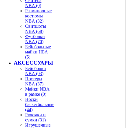
Свитера
NBA (0)
Разминочные
костюмы
NBA (32)
Свитшоты
NBA (68)
Футболки
NBA (70)
Бейсбольные
майки НБА
(5)
АКСЕССУАРЫ
Бейсболки
NBA (93)
Постеры
NBA (37)
Майки NBA
в рамке (0)
Носки
баскетбольные
(44)
Рюкзаки и
сумки (31)
Игрушечные