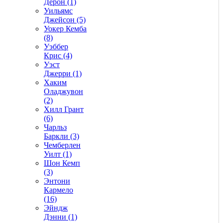
Дерон (1)
Уильямс
Джейсон (5)
Уокер Кемба
(8)
Уэббер
Крис (4)
Уэст
Джерри (1)
Хаким
Оладжувон
(2)
Хилл Грант
(6)
Чарльз
Баркли (3)
Чемберлен
Уилт (1)
Шон Кемп
(3)
Энтони
Кармело
(16)
Эйндж
Дэнни (1)