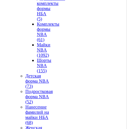
комплекты
формы
НБА
(5)
Комплекты
формы
NBA
(61)
Майки
NBA
(1092)
Шорты
NBA
(155)
Детская
форма NBA
(73)
Подростковая
форма NBA
(52)
Нанесение
фамилий на
майки НБА
(68)
Женская