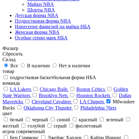
Майки NBA
Шорты NBA
Детская форма NBA
Подростковая форма NBA
Нанесение фамилий на майки НБА
Женская форма NBA
Особые серии маек НБА
Фильтр
Сбросить
Склад
Все
В наличии
Нет в наличии
товар
подростковая баскетбольная форма НБА
команда
LA Lakers
Chicago Bulls
Boston Celtics
Golden
State Warriors
Brooklyn Nets
Houston Rockets
Dallas
Mavericks
Cleveland Cavaliers
LA Clippers
Milwaukee
Bucks
Oklahoma City Thunder
Philadelphia 76ers
цвет
белый
черный
синий
красный
зеленый
желтый
голубой
серый
фиолетовый
игрок современный
Бен Симмонс
Джеймс Харден
Кайри Ирвинг