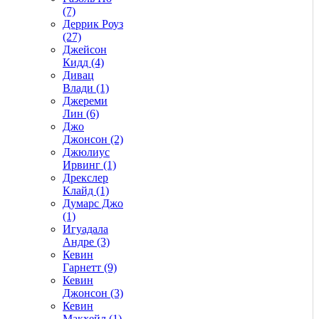
(7)
Деррик Роуз
(27)
Джейсон
Кидд (4)
Дивац
Влади (1)
Джереми
Лин (6)
Джо
Джонсон (2)
Джюлиус
Ирвинг (1)
Дрекслер
Клайд (1)
Думарс Джо
(1)
Игуадала
Андре (3)
Кевин
Гарнетт (9)
Кевин
Джонсон (3)
Кевин
Макхейл (1)