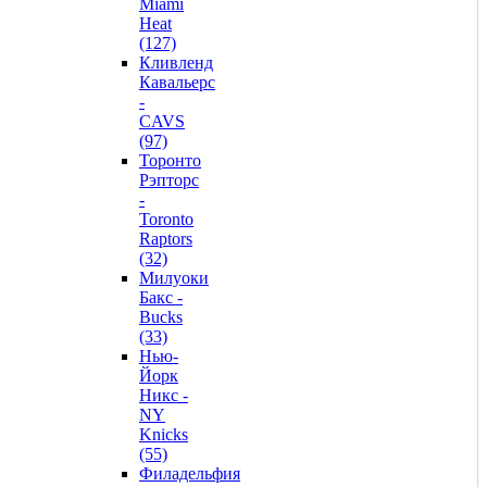
Miami
Heat
(127)
Кливленд
Кавальерс
-
CAVS
(97)
Торонто
Рэпторс
-
Toronto
Raptors
(32)
Милуоки
Бакс -
Bucks
(33)
Нью-
Йорк
Никс -
NY
Knicks
(55)
Филадельфия