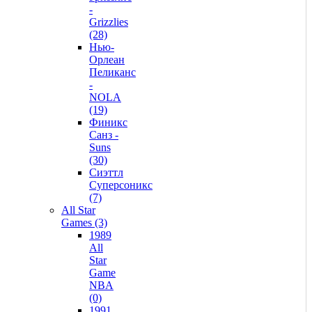
-
Grizzlies
(28)
Нью-
Орлеан
Пеликанс
-
NOLA
(19)
Финикс
Санз -
Suns
(30)
Сиэттл
Суперсоникс
(7)
All Star
Games (3)
1989
All
Star
Game
NBA
(0)
1991