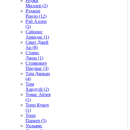
Реджи
Миллер (2)
Рэджон
Рондо (12)
Рэй Аллен
(5)
Сабонис
Арвидас (1)
Смит Джей
Ар (8)
Старкс
Джон (1)
Стоякович
Предраг (3)
Тим Данкан
(4)
Тим
Хардуэй (2)
Томас Айзея
(1)
Тони Кукоч
(1)
Тони
Паркер (5)
Уильямс