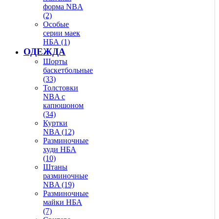
форма NBA
(2)
Особые
серии маек
НБА (1)
ОДЕЖДА
Шорты
баскетбольные
(33)
Толстовки
NBA с
капюшоном
(34)
Куртки
NBA (12)
Разминочные
худи НБА
(10)
Штаны
разминочные
NBA (19)
Разминочные
майки НБА
(7)