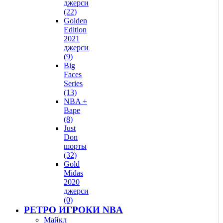
джерси
(22)
Golden
Edition
2021
джерси
(9)
Big
Faces
Series
(13)
NBA +
Bape
(8)
Just
Don
шорты
(32)
Gold
Midas
2020
джерси
(0)
РЕТРО ИГРОКИ NBA
Майкл