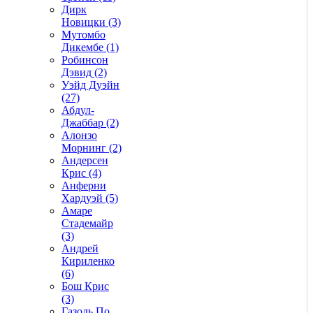
Дирк
Новицки (3)
Мутомбо
Дикембе (1)
Робинсон
Дэвид (2)
Уэйд Дуэйн
(27)
Абдул-
Джаббар (2)
Алонзо
Морнинг (2)
Андерсен
Крис (4)
Анферни
Xардуэй (5)
Амаре
Стадемайр
(3)
Андрей
Кириленко
(6)
Бош Крис
(3)
Газоль По