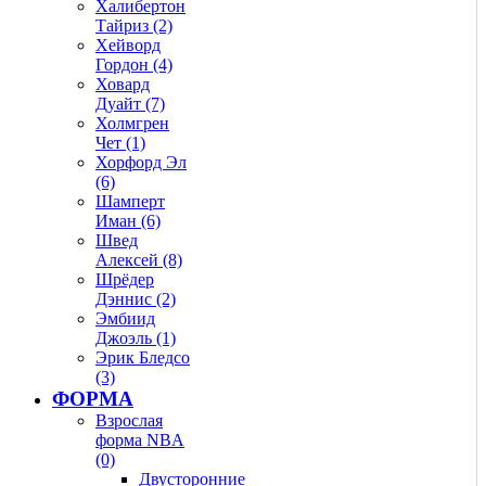
Халибертон
Тайриз (2)
Хейворд
Гордон (4)
Ховард
Дуайт (7)
Холмгрен
Чет (1)
Хорфорд Эл
(6)
Шамперт
Иман (6)
Швед
Алексей (8)
Шрёдер
Дэннис (2)
Эмбиид
Джоэль (1)
Эрик Бледсо
(3)
ФОРМА
Взрослая
форма NBA
(0)
Двусторонние