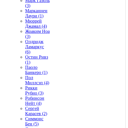
Марк Газоль
(3)
Марканнен
Лаури (1)
Мюррей
Джамал (4)
Жоаким Ноа
(3)
Олдридж
Ламаркус
(6)
Остин Ривз
(1)
Паоло
Банкеро (1)
Пол
Миллсэп (4)
Рикки
Рубио (3)
Робинсон
Нейт (4)
Сергей
Карасев (2)
Симмонс
Бен (5)