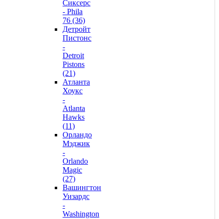
Сиксерс
- Phila
76 (36)
Детройт
Пистонс
-
Detroit
Pistons
(21)
Атланта
Хоукс
-
Atlanta
Hawks
(11)
Орландо
Мэджик
-
Orlando
Magic
(27)
Вашингтон
Уизардс
-
Washington