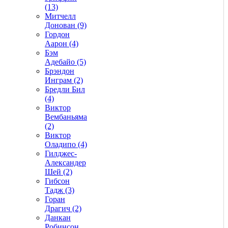
(13)
Митчелл
Донован (9)
Гордон
Аарон (4)
Бэм
Адебайо (5)
Брэндон
Инграм (2)
Бредли Бил
(4)
Виктор
Вембаньяма
(2)
Виктор
Оладипо (4)
Гилджес-
Александер
Шей (2)
Гибсон
Тадж (3)
Горан
Драгич (2)
Данкан
Робинсон