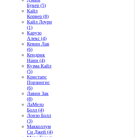
Букер (5)
Кайл
Корвер (8)
Кайл Лоури
(1)
Карузо
Алекс (4)
Кевин Лав
(6)
Кендрик
Нанн (4)
Кузма Кайл
(5)
Кристапс
Порзингис
(6)
Лавин Зак
(8)
ЛаМело
Болл (4)
Лонзо Болл
(3)
Макколлум
Си Джей (4)