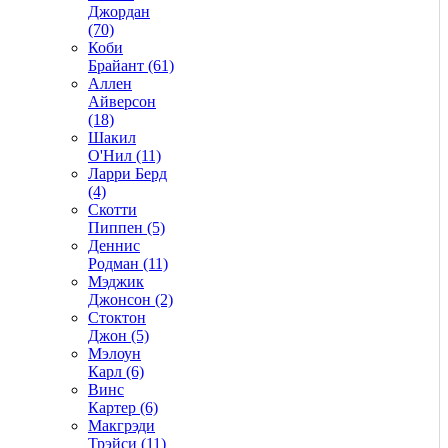
Джордан
(70)
Коби
Брайант (61)
Аллен
Айверсон
(18)
Шакил
О'Нил (11)
Ларри Берд
(4)
Скотти
Пиппен (5)
Деннис
Родман (11)
Мэджик
Джонсон (2)
Стоктон
Джон (5)
Мэлоун
Карл (6)
Винс
Картер (6)
Макгрэди
Трэйси (11)