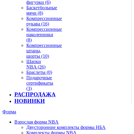
фигурки (6)
Баскетбольные
мячи (8)
Компрессионные
рукава (16)
Компрессионные
наколенники
(8)
Компрессионные
штаны,
шорты (10)
Шапки
NBA (26)
Браслеты (0)
Подарочные
сертификаты
(3)
РАСПРОДАЖА
НОВИНКИ
Форма
Взрослая форма NBA
Двусторонние комплекты формы НБА
Комплекты формы NBA