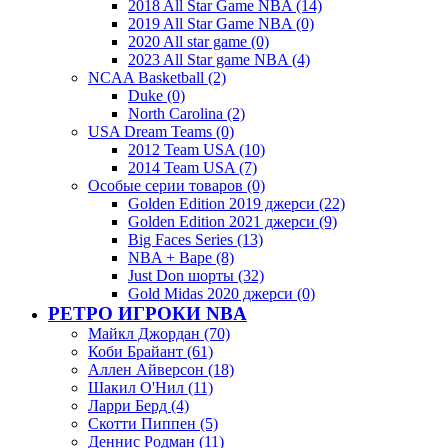
2018 All Star Game NBA (14)
2019 All Star Game NBA (0)
2020 All star game (0)
2023 All Star game NBA (4)
NCAA Basketball (2)
Duke (0)
North Carolina (2)
USA Dream Teams (0)
2012 Team USA (10)
2014 Team USA (7)
Особые серии товаров (0)
Golden Edition 2019 джерси (22)
Golden Edition 2021 джерси (9)
Big Faces Series (13)
NBA + Bape (8)
Just Don шорты (32)
Gold Midas 2020 джерси (0)
РЕТРО ИГРОКИ NBA
Майкл Джордан (70)
Коби Брайант (61)
Аллен Айверсон (18)
Шакил О'Нил (11)
Ларри Берд (4)
Скотти Пиппен (5)
Деннис Родман (11)