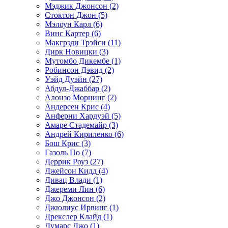
Мэджик Джонсон (2)
Стоктон Джон (5)
Мэлоун Карл (6)
Винс Картер (6)
Макгрэди Трэйси (11)
Дирк Новицки (3)
Мутомбо Дикембе (1)
Робинсон Дэвид (2)
Уэйд Дуэйн (27)
Абдул-Джаббар (2)
Алонзо Морнинг (2)
Андерсен Крис (4)
Анферни Xардуэй (5)
Амаре Стадемайр (3)
Андрей Кириленко (6)
Бош Крис (3)
Газоль По (7)
Деррик Роуз (27)
Джейсон Кидд (4)
Дивац Влади (1)
Джереми Лин (6)
Джо Джонсон (2)
Джюлиус Ирвинг (1)
Дрекслер Клайд (1)
Думарс Джо (1)