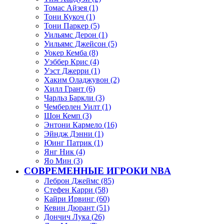
Томас Айзея (1)
Тони Кукоч (1)
Тони Паркер (5)
Уильямс Дерон (1)
Уильямс Джейсон (5)
Уокер Кемба (8)
Уэббер Крис (4)
Уэст Джерри (1)
Хаким Оладжувон (2)
Хилл Грант (6)
Чарльз Баркли (3)
Чемберлен Уилт (1)
Шон Кемп (3)
Энтони Кармело (16)
Эйндж Дэнни (1)
Юинг Патрик (1)
Янг Ник (4)
Яо Мин (3)
СОВРЕМЕННЫЕ ИГРОКИ NBA
Леброн Джеймс (85)
Стефен Карри (58)
Кайри Ирвинг (60)
Кевин Дюрант (51)
Дончич Лука (26)