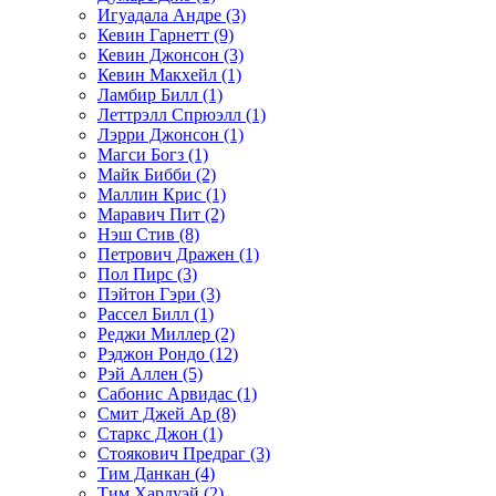
Игуадала Андре (3)
Кевин Гарнетт (9)
Кевин Джонсон (3)
Кевин Макхейл (1)
Ламбир Билл (1)
Леттрэлл Спрюэлл (1)
Лэрри Джонсон (1)
Магси Богз (1)
Майк Бибби (2)
Маллин Крис (1)
Маравич Пит (2)
Нэш Стив (8)
Петрович Дражен (1)
Пол Пирс (3)
Пэйтон Гэри (3)
Рассел Билл (1)
Реджи Миллер (2)
Рэджон Рондо (12)
Рэй Аллен (5)
Сабонис Арвидас (1)
Смит Джей Ар (8)
Старкс Джон (1)
Стоякович Предраг (3)
Тим Данкан (4)
Тим Хардуэй (2)