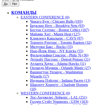
КОМАНДЫ
EASTERN CONFERENCE (0)
Чикаго Булс / Chicago Bulls (193)
Бруклин Нетс - Brooklyn Nets (93)
Бостон Селтикс - Boston Celtics (107)
Майами Хит - Miami Heat (127)
Кливленд Кавальерс - CAVS (97)
Торонто Рэпторс - Toronto Raptors (32)
Милуоки Бакс - Bucks (33)
Нью-Йорк Никс - NY Knicks (55)
Филадельфия Сиксерс - Phila 76 (36)
Детройт Пистонс - Detroit Pistons (21)
Атланта Хоукс - Atlanta Hawks (11)
Орландо Мэджик - Orlando Magic (27)
Вашингтон Уизардс - Washington
Wizards (17)
Индиана Пэйсерс - Indiana Pacers (13)
Шарлотт Хорнетс - Charlotte Hornets
(10)
WESTERN CONFERENCE (0)
Лос-Анджелес Лейкерс - LAL (251)
Голден Стэйт Уорриорз - GSW (163)