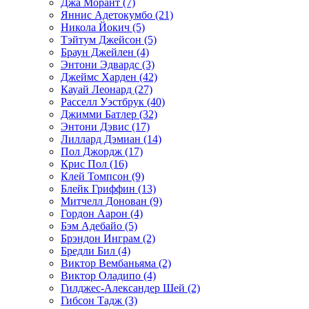
Джа Морант (7)
Яннис Адетокумбо (21)
Никола Йокич (5)
Тэйтум Джейсон (5)
Браун Джейлен (4)
Энтони Эдвардс (3)
Джеймс Харден (42)
Кауай Леонард (27)
Расселл Уэстбрук (40)
Джимми Батлер (32)
Энтони Дэвис (17)
Лиллард Дэмиан (14)
Пол Джордж (17)
Крис Пол (16)
Клей Томпсон (9)
Блейк Гриффин (13)
Митчелл Донован (9)
Гордон Аарон (4)
Бэм Адебайо (5)
Брэндон Инграм (2)
Бредли Бил (4)
Виктор Вембаньяма (2)
Виктор Оладипо (4)
Гилджес-Александер Шей (2)
Гибсон Тадж (3)