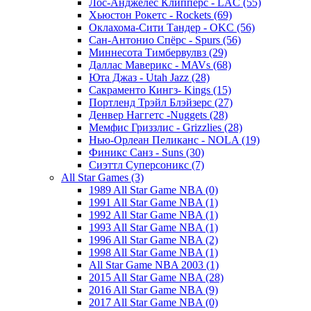
Лос-Анджелес Клипперс - LAC (55)
Хьюстон Рокетс - Rockets (69)
Оклахома-Сити Тандер - OKC (56)
Сан-Антонио Спёрс - Spurs (56)
Миннесота Тимбервулвз (29)
Даллас Маверикс - MAVs (68)
Юта Джаз - Utah Jazz (28)
Сакраменто Кингз- Kings (15)
Портленд Трэйл Блэйзерс (27)
Денвер Наггетс -Nuggets (28)
Мемфис Гриззлис - Grizzlies (28)
Нью-Орлеан Пеликанс - NOLA (19)
Финикс Санз - Suns (30)
Сиэттл Суперсоникс (7)
All Star Games (3)
1989 All Star Game NBA (0)
1991 All Star Game NBA (1)
1992 All Star Game NBA (1)
1993 All Star Game NBA (1)
1996 All Star Game NBA (2)
1998 All Star Game NBA (1)
All Star Game NBA 2003 (1)
2015 All Star Game NBA (28)
2016 All Star Game NBA (9)
2017 All Star Game NBA (0)