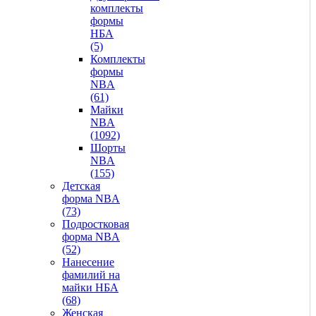
комплекты
формы
НБА
(5)
Комплекты
формы
NBA
(61)
Майки
NBA
(1092)
Шорты
NBA
(155)
Детская
форма NBA
(73)
Подростковая
форма NBA
(52)
Нанесение
фамилий на
майки НБА
(68)
Женская