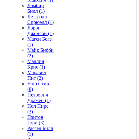
Ламбир
Билл (1)
Леттрэлл
Спрюэлл (1)
Лэрри
Джонсон (1)
Магси Богз
(1)
Майк Бибби
(2)
Маллин
Крис (1)
Маравич
Пит (2)
Нэш Стив
(8)
Петрович
Дражен (1)
Пол Пирс
(3)
Пэйтон
Гэри (3)
Рассел Билл
(1)