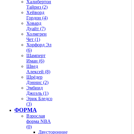
Халибертон
Тайриз (2)
Хейворд
Гордон (4)
Ховард
Дуайт (7)
Холмгрен
Чет (1)
Хорфорд Эл
(6)
Шамперт
Иман (6)
Швед
Алексей (8)
Шрёдер
Дэннис (2)
Эмбиид
Джоэль (1)
Эрик Бледсо
(3)
ФОРМА
Взрослая
форма NBA
(0)
Двусторонние