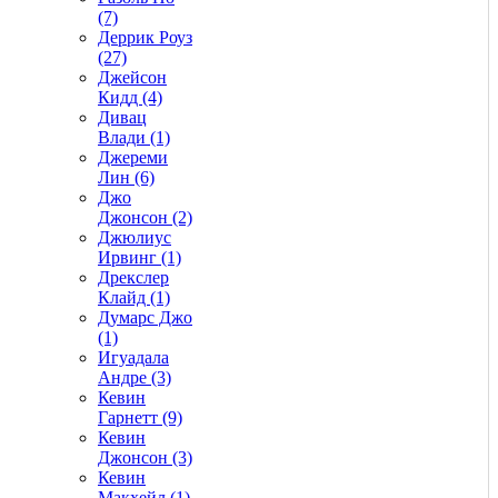
(7)
Деррик Роуз
(27)
Джейсон
Кидд (4)
Дивац
Влади (1)
Джереми
Лин (6)
Джо
Джонсон (2)
Джюлиус
Ирвинг (1)
Дрекслер
Клайд (1)
Думарс Джо
(1)
Игуадала
Андре (3)
Кевин
Гарнетт (9)
Кевин
Джонсон (3)
Кевин
Макхейл (1)