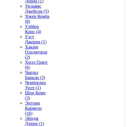
Дерон (1)
Уильямс
Джейсон (5)
Уокер Кемба
(8)
Уэббер
Крис (4)
Уэст
Джерри (1)
Хаким
Оладжувон
(2)
Хилл Грант
(6)
Чарльз
Баркли (3)
Чемберлен
Уилт (1)
Шон Кемп
(3)
Энтони
Кармело
(16)
Эйндж
Дэнни (1)