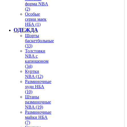
форма NBA
(2)
Особые
серии маек
НБА (1)
ОДЕЖДА
Шорты
баскетбольные
(33)
Толстовки
NBA с
капюшоном
(34)
Куртки
NBA (12)
Разминочные
худи НБА
(10)
Штаны
разминочные
NBA (19)
Разминочные
майки НБА
(7)