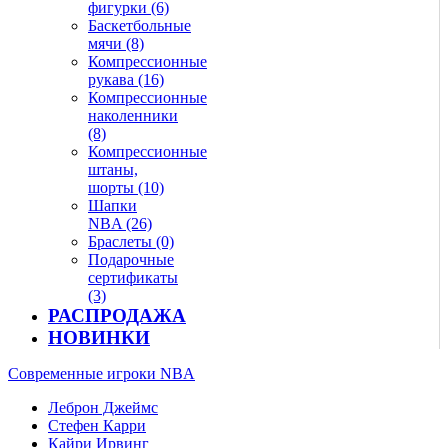
фигурки (6)
Баскетбольные
мячи (8)
Компрессионные
рукава (16)
Компрессионные
наколенники
(8)
Компрессионные
штаны,
шорты (10)
Шапки
NBA (26)
Браслеты (0)
Подарочные
сертификаты
(3)
РАСПРОДАЖА
НОВИНКИ
Современные игроки NBA
Леброн Джеймс
Стефен Карри
Кайри Ирвинг