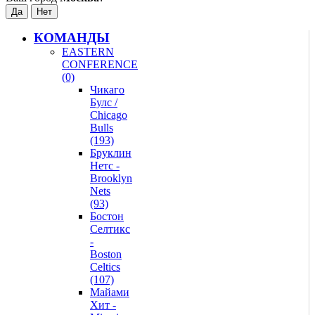
КОМАНДЫ
EASTERN
CONFERENCE
(0)
Чикаго
Булс /
Chicago
Bulls
(193)
Бруклин
Нетс -
Brooklyn
Nets
(93)
Бостон
Селтикс
-
Boston
Celtics
(107)
Майами
Хит -