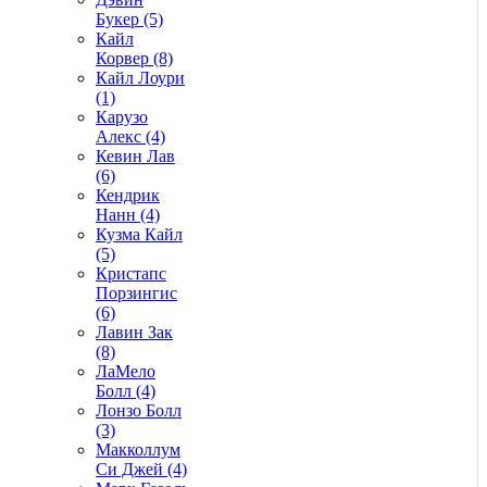
Букер (5)
Кайл
Корвер (8)
Кайл Лоури
(1)
Карузо
Алекс (4)
Кевин Лав
(6)
Кендрик
Нанн (4)
Кузма Кайл
(5)
Кристапс
Порзингис
(6)
Лавин Зак
(8)
ЛаМело
Болл (4)
Лонзо Болл
(3)
Макколлум
Си Джей (4)