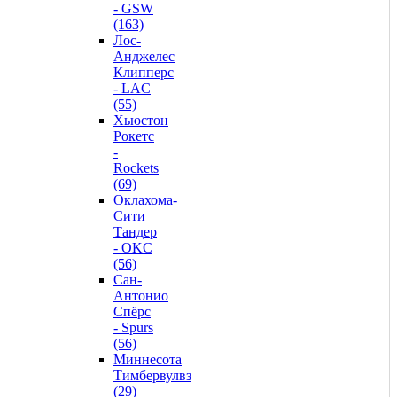
- GSW
(163)
Лос-
Анджелес
Клипперс
- LAC
(55)
Хьюстон
Рокетс
-
Rockets
(69)
Оклахома-
Сити
Тандер
- OKC
(56)
Сан-
Антонио
Спёрс
- Spurs
(56)
Миннесота
Тимбервулвз
(29)