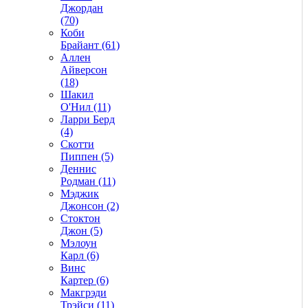
Джордан
(70)
Коби
Брайант (61)
Аллен
Айверсон
(18)
Шакил
О'Нил (11)
Ларри Берд
(4)
Скотти
Пиппен (5)
Деннис
Родман (11)
Мэджик
Джонсон (2)
Стоктон
Джон (5)
Мэлоун
Карл (6)
Винс
Картер (6)
Макгрэди
Трэйси (11)