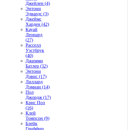
Джейлен (4)
Энтони
Эдвардс (3)
Джеймс
Харден (42)
Кауай
Леонард
(27)
Расселл
Уэстбрук
(40)
Джимми
Батлер (32)
Энтони
Дэвис (17)
Лиллард
Дэмиан (14)
Пол
Джордж (17)
Крис Пол
(16)
Клей
Томпсон (9)
Блейк
Гриффин