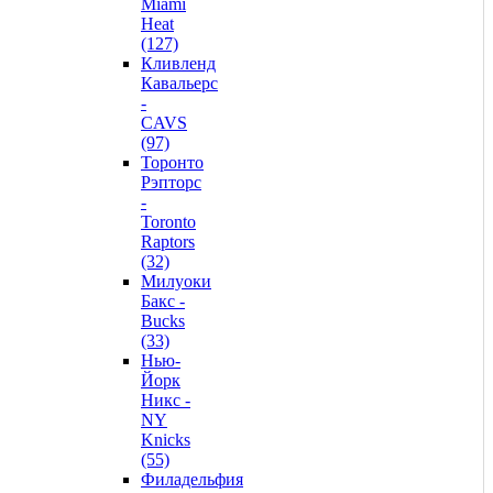
Miami
Heat
(127)
Кливленд
Кавальерс
-
CAVS
(97)
Торонто
Рэпторс
-
Toronto
Raptors
(32)
Милуоки
Бакс -
Bucks
(33)
Нью-
Йорк
Никс -
NY
Knicks
(55)
Филадельфия