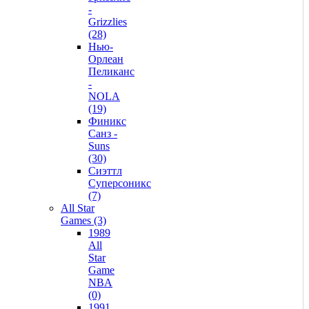
-
Grizzlies
(28)
Нью-
Орлеан
Пеликанс
-
NOLA
(19)
Финикс
Санз -
Suns
(30)
Сиэттл
Суперсоникс
(7)
All Star
Games (3)
1989
All
Star
Game
NBA
(0)
1991