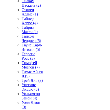
Сиакам
Паскаль (2)
Стивен
Адамс (1)
Тайлер
Херро (4)
Тайриз
Макси (1)
Тайсон
Чендлер (5)
Таунс Карл-
Энтони (5)
Терренс
Росс (3)
Тимофей
Мозгов (7)
Томас Айзея
II (5)
Трей Янг (3)
Уиггинс
Эндрю (3)
Уильямсон
Зайон (4)
Уолл Джон
(9)