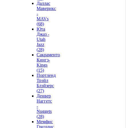
Даллас
Маверикс
-
MAVs
(68)
Юта
Джаз -
Utah
Jazz
(28)
Сакраменто
Кингз-
Kings
(15)
Портленд
Трэйл
Блэйзерс
(27)
Денвер
Наггетс
-
Nuggets
(28)
Мемфис
Гриззлис