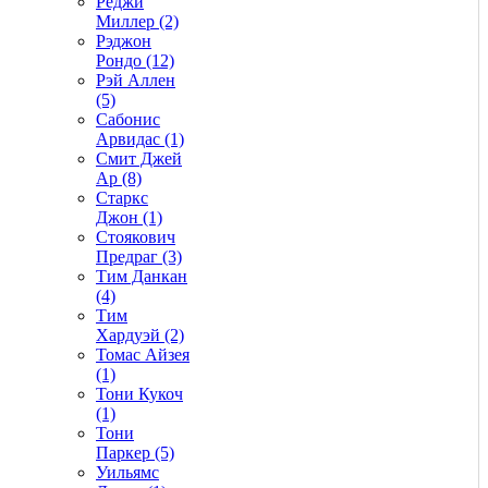
Реджи
Миллер (2)
Рэджон
Рондо (12)
Рэй Аллен
(5)
Сабонис
Арвидас (1)
Смит Джей
Ар (8)
Старкс
Джон (1)
Стоякович
Предраг (3)
Тим Данкан
(4)
Тим
Хардуэй (2)
Томас Айзея
(1)
Тони Кукоч
(1)
Тони
Паркер (5)
Уильямс