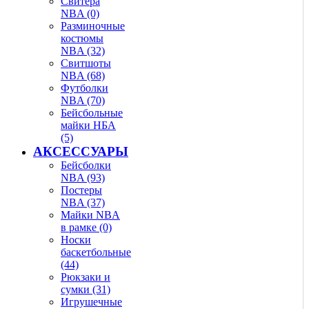
Свитера
NBA (0)
Разминочные
костюмы
NBA (32)
Свитшоты
NBA (68)
Футболки
NBA (70)
Бейсбольные
майки НБА
(5)
АКСЕССУАРЫ
Бейсболки
NBA (93)
Постеры
NBA (37)
Майки NBA
в рамке (0)
Носки
баскетбольные
(44)
Рюкзаки и
сумки (31)
Игрушечные