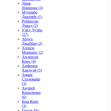
Дирк
Новицки (3)
Мутомбо
Дикембе (1)
Робинсон
Дэвид (2)
Уэйд Дуэйн
(27)
Абдул-
Джаббар (2)
Алонзо
Морнинг (2)
Андерсен
Крис (4)
Анферни
Xардуэй (5)
Амаре
Стадемайр
(3)
Андрей
Кириленко
(6)
Бош Крис
(3)
Газоль По