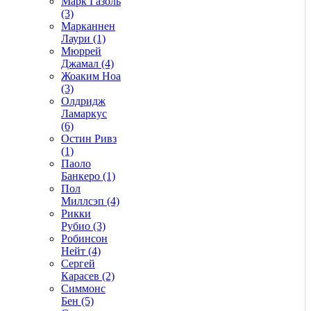
Марк Газоль
(3)
Марканнен
Лаури (1)
Мюррей
Джамал (4)
Жоаким Ноа
(3)
Олдридж
Ламаркус
(6)
Остин Ривз
(1)
Паоло
Банкеро (1)
Пол
Миллсэп (4)
Рикки
Рубио (3)
Робинсон
Нейт (4)
Сергей
Карасев (2)
Симмонс
Бен (5)