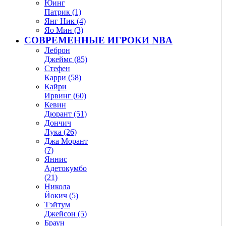
Юинг
Патрик (1)
Янг Ник (4)
Яо Мин (3)
СОВРЕМЕННЫЕ ИГРОКИ NBA
Леброн
Джеймс (85)
Стефен
Карри (58)
Кайри
Ирвинг (60)
Кевин
Дюрант (51)
Дончич
Лука (26)
Джа Морант
(7)
Яннис
Адетокумбо
(21)
Никола
Йокич (5)
Тэйтум
Джейсон (5)
Браун