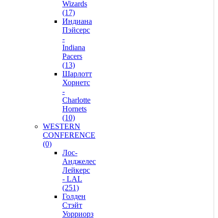
Wizards
(17)
Индиана
Пэйсерс
-
Indiana
Pacers
(13)
Шарлотт
Хорнетс
-
Charlotte
Hornets
(10)
WESTERN
CONFERENCE
(0)
Лос-
Анджелес
Лейкерс
- LAL
(251)
Голден
Стэйт
Уорриорз