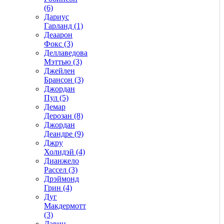
(6)
Дариус
Гарланд (1)
Деаарон
Фокс (3)
Деллаведова
Мэттью (3)
Джейлен
Брансон (3)
Джордан
Пул (5)
Демар
Дерозан (8)
Джордан
Деандре (9)
Джру
Холидэй (4)
Дианжело
Рассел (3)
Дрэймонд
Грин (4)
Дуг
Макдермотт
(3)
Дэвин