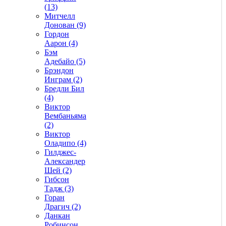
(13)
Митчелл
Донован (9)
Гордон
Аарон (4)
Бэм
Адебайо (5)
Брэндон
Инграм (2)
Бредли Бил
(4)
Виктор
Вембаньяма
(2)
Виктор
Оладипо (4)
Гилджес-
Александер
Шей (2)
Гибсон
Тадж (3)
Горан
Драгич (2)
Данкан
Робинсон