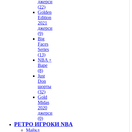
джерси
(22)
Golden
Edition
2021
джерси
(9)
Big
Faces
Series
(13)
NBA +
Bape
(8)
Just
Don
шорты
(32)
Gold
Midas
2020
джерси
(0)
РЕТРО ИГРОКИ NBA
Майкл