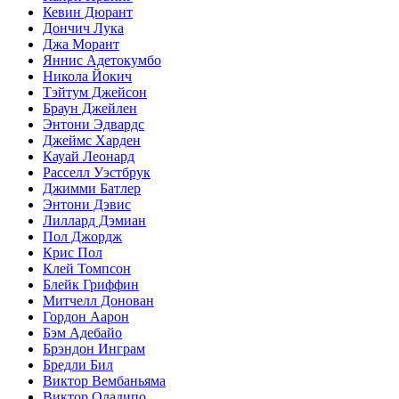
Кевин Дюрант
Дончич Лука
Джа Морант
Яннис Адетокумбо
Никола Йокич
Тэйтум Джейсон
Браун Джейлен
Энтони Эдвардс
Джеймс Харден
Кауай Леонард
Расселл Уэстбрук
Джимми Батлер
Энтони Дэвис
Лиллард Дэмиан
Пол Джордж
Крис Пол
Клей Томпсон
Блейк Гриффин
Митчелл Донован
Гордон Аарон
Бэм Адебайо
Брэндон Инграм
Бредли Бил
Виктор Вембаньяма
Виктор Оладипо