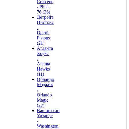
Сиксерс
- Phila
76 (36)
Детройт
Пистонс
-
Detroit
Pistons
(21)
Атланта
Хоукс
-
Atlanta
Hawks
(11)
Орландо
Мэджик
-
Orlando
Magic
(27)
Вашингтон
Уизардс
-
Washington