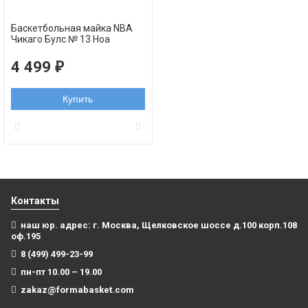
Баскетбольная майка NBA
Чикаго Булс № 13 Ноа
Жоаким черная NBA
swingman REV30
4 499
₽
Купить
Контакты
наш юр. адрес: г. Москва, Щелковское шоссе д.100 корп.108
оф.195
8 (499) 499-23-99
пн-пт 10.00 – 19.00
zakaz@formabasket.com