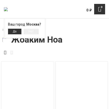
0
0
₽
Ваш город
Москва
?
Жоаким Ноа
Жоаким Ноа