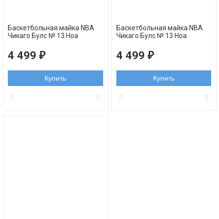
Баскетбольная майка NBA
Баскетбольная майка NBA
Чикаго Булс № 13 Ноа
Чикаго Булс № 13 Ноа
Жоаким белая NBA
Жоаким красная NBA
swingman REV30
swingman REV30
4 499
4 499
₽
₽
Купить
Купить