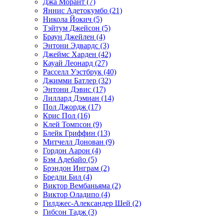
Джа Морант (7)
Яннис Адетокумбо (21)
Никола Йокич (5)
Тэйтум Джейсон (5)
Браун Джейлен (4)
Энтони Эдвардс (3)
Джеймс Харден (42)
Кауай Леонард (27)
Расселл Уэстбрук (40)
Джимми Батлер (32)
Энтони Дэвис (17)
Лиллард Дэмиан (14)
Пол Джордж (17)
Крис Пол (16)
Клей Томпсон (9)
Блейк Гриффин (13)
Митчелл Донован (9)
Гордон Аарон (4)
Бэм Адебайо (5)
Брэндон Инграм (2)
Бредли Бил (4)
Виктор Вембаньяма (2)
Виктор Оладипо (4)
Гилджес-Александер Шей (2)
Гибсон Тадж (3)