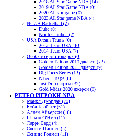
2018 All Star Game NBA (14)
2019 All Star Game NBA (0)
2020 All star game (0)
2023 All Star game NBA (4)
NCAA Basketball (2)
Duke (0)
North Carolina (2)
USA Dream Teams (0)
2012 Team USA (10)
2014 Team USA (7)
Особые серии товаров (0)
Golden Edition 2019 джерси (22)
Golden Edition 2021 джерси (9)
Big Faces Series (13)
NBA + Bape (8)
Just Don шорты (32)
Gold Midas 2020 джерси (0)
РЕТРО ИГРОКИ NBA
Майкл Джордан (70)
Коби Брайант (61)
Аллен Айверсон (18)
Шакил О'Нил (11)
Ларри Берд (4)
Скотти Пиппен (5)
Деннис Родман (11)