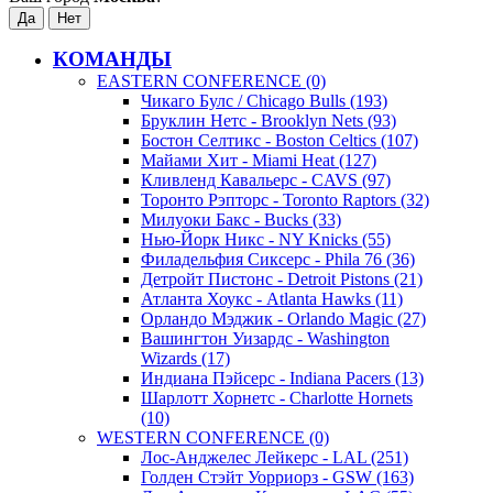
КОМАНДЫ
EASTERN CONFERENCE (0)
Чикаго Булс / Chicago Bulls (193)
Бруклин Нетс - Brooklyn Nets (93)
Бостон Селтикс - Boston Celtics (107)
Майами Хит - Miami Heat (127)
Кливленд Кавальерс - CAVS (97)
Торонто Рэпторс - Toronto Raptors (32)
Милуоки Бакс - Bucks (33)
Нью-Йорк Никс - NY Knicks (55)
Филадельфия Сиксерс - Phila 76 (36)
Детройт Пистонс - Detroit Pistons (21)
Атланта Хоукс - Atlanta Hawks (11)
Орландо Мэджик - Orlando Magic (27)
Вашингтон Уизардс - Washington
Wizards (17)
Индиана Пэйсерс - Indiana Pacers (13)
Шарлотт Хорнетс - Charlotte Hornets
(10)
WESTERN CONFERENCE (0)
Лос-Анджелес Лейкерс - LAL (251)
Голден Стэйт Уорриорз - GSW (163)