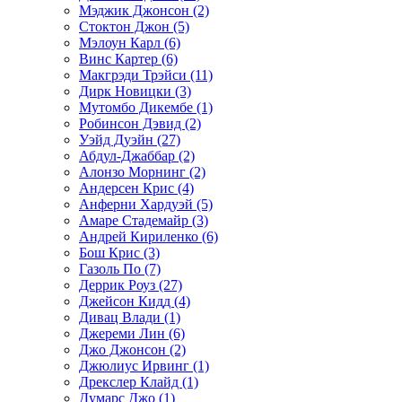
Мэджик Джонсон (2)
Стоктон Джон (5)
Мэлоун Карл (6)
Винс Картер (6)
Макгрэди Трэйси (11)
Дирк Новицки (3)
Мутомбо Дикембе (1)
Робинсон Дэвид (2)
Уэйд Дуэйн (27)
Абдул-Джаббар (2)
Алонзо Морнинг (2)
Андерсен Крис (4)
Анферни Xардуэй (5)
Амаре Стадемайр (3)
Андрей Кириленко (6)
Бош Крис (3)
Газоль По (7)
Деррик Роуз (27)
Джейсон Кидд (4)
Дивац Влади (1)
Джереми Лин (6)
Джо Джонсон (2)
Джюлиус Ирвинг (1)
Дрекслер Клайд (1)
Думарс Джо (1)