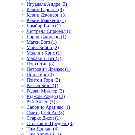
Игуадала Андре (3)
Кевин Гарнетт (9)
Кевин Джонсон (3)
Кевин Макхейл (1)
Ламбир Билл (1)
Леттрэлл Спрюэлл (1)
Лэрри Джонсон (1)
Магси Богз (1)
Майк Бибби (2)
Маллин Крис (1)
Маравич Пит (2)
Нэш Стив (8)
Петрович Дражен (1)
Пол Пирс (3)
Пэйтон Гэри (3)
Рассел Билл (1)
Реджи Миллер (2)
Рэджон Рондо (12)
Рэй Аллен (5)
Сабонис Арвидас (1)
Смит Джей Ар (8)
Старкс Джон (1)
Стоякович Предраг (3)
Тим Данкан (4)
Тим Хардуэй (2)