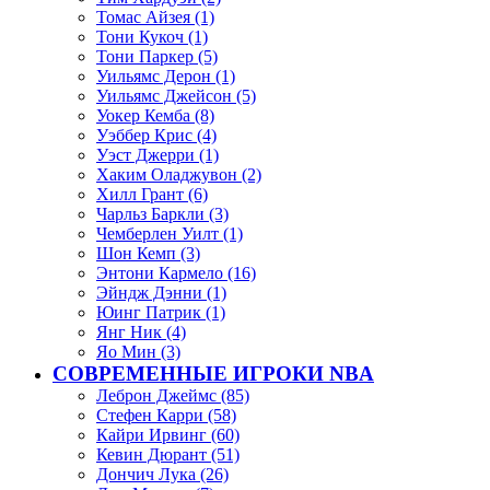
Томас Айзея (1)
Тони Кукоч (1)
Тони Паркер (5)
Уильямс Дерон (1)
Уильямс Джейсон (5)
Уокер Кемба (8)
Уэббер Крис (4)
Уэст Джерри (1)
Хаким Оладжувон (2)
Хилл Грант (6)
Чарльз Баркли (3)
Чемберлен Уилт (1)
Шон Кемп (3)
Энтони Кармело (16)
Эйндж Дэнни (1)
Юинг Патрик (1)
Янг Ник (4)
Яо Мин (3)
СОВРЕМЕННЫЕ ИГРОКИ NBA
Леброн Джеймс (85)
Стефен Карри (58)
Кайри Ирвинг (60)
Кевин Дюрант (51)
Дончич Лука (26)