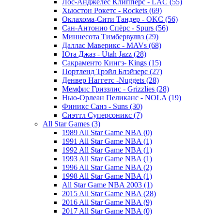
Лос-Анджелес Клипперс - LAC (55)
Хьюстон Рокетс - Rockets (69)
Оклахома-Сити Тандер - OKC (56)
Сан-Антонио Спёрс - Spurs (56)
Миннесота Тимбервулвз (29)
Даллас Маверикс - MAVs (68)
Юта Джаз - Utah Jazz (28)
Сакраменто Кингз- Kings (15)
Портленд Трэйл Блэйзерс (27)
Денвер Наггетс -Nuggets (28)
Мемфис Гриззлис - Grizzlies (28)
Нью-Орлеан Пеликанс - NOLA (19)
Финикс Санз - Suns (30)
Сиэттл Суперсоникс (7)
All Star Games (3)
1989 All Star Game NBA (0)
1991 All Star Game NBA (1)
1992 All Star Game NBA (1)
1993 All Star Game NBA (1)
1996 All Star Game NBA (2)
1998 All Star Game NBA (1)
All Star Game NBA 2003 (1)
2015 All Star Game NBA (28)
2016 All Star Game NBA (9)
2017 All Star Game NBA (0)