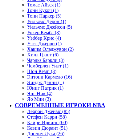
Томас Айзея (1)
Тони Кукоч (1)
Тони Паркер (5)
Уильямс Дерон (1)
Уильямс Джейсон (5)
Уокер Кемба (8)
Уэббер Крис (4)
Уэст Джерри (1)
Хаким Оладжувон (2)
Хилл Грант (6)
Чарльз Баркли (3)
Чемберлен Уилт (1)
Шон Кемп (3)
Энтони Кармело (16)
Эйндж Дэнни (1)
Юинг Патрик (1)
Янг Ник (4)
Яо Мин (3)
СОВРЕМЕННЫЕ ИГРОКИ NBA
Леброн Джеймс (85)
Стефен Карри (58)
Кайри Ирвинг (60)
Кевин Дюрант (51)
Дончич Лука (26)