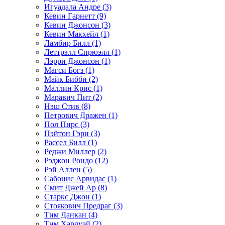
Игуадала Андре (3)
Кевин Гарнетт (9)
Кевин Джонсон (3)
Кевин Макхейл (1)
Ламбир Билл (1)
Леттрэлл Спрюэлл (1)
Лэрри Джонсон (1)
Магси Богз (1)
Майк Бибби (2)
Маллин Крис (1)
Маравич Пит (2)
Нэш Стив (8)
Петрович Дражен (1)
Пол Пирс (3)
Пэйтон Гэри (3)
Рассел Билл (1)
Реджи Миллер (2)
Рэджон Рондо (12)
Рэй Аллен (5)
Сабонис Арвидас (1)
Смит Джей Ар (8)
Старкс Джон (1)
Стоякович Предраг (3)
Тим Данкан (4)
Тим Хардуэй (2)