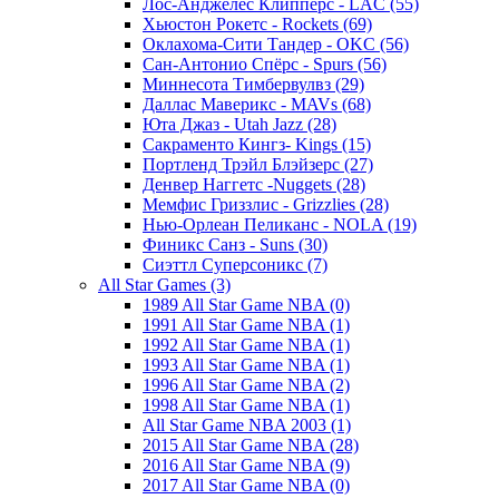
Лос-Анджелес Клипперс - LAC (55)
Хьюстон Рокетс - Rockets (69)
Оклахома-Сити Тандер - OKC (56)
Сан-Антонио Спёрс - Spurs (56)
Миннесота Тимбервулвз (29)
Даллас Маверикс - MAVs (68)
Юта Джаз - Utah Jazz (28)
Сакраменто Кингз- Kings (15)
Портленд Трэйл Блэйзерс (27)
Денвер Наггетс -Nuggets (28)
Мемфис Гриззлис - Grizzlies (28)
Нью-Орлеан Пеликанс - NOLA (19)
Финикс Санз - Suns (30)
Сиэттл Суперсоникс (7)
All Star Games (3)
1989 All Star Game NBA (0)
1991 All Star Game NBA (1)
1992 All Star Game NBA (1)
1993 All Star Game NBA (1)
1996 All Star Game NBA (2)
1998 All Star Game NBA (1)
All Star Game NBA 2003 (1)
2015 All Star Game NBA (28)
2016 All Star Game NBA (9)
2017 All Star Game NBA (0)