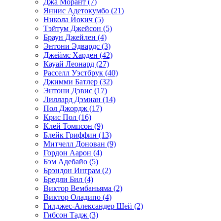
Джа Морант (7)
Яннис Адетокумбо (21)
Никола Йокич (5)
Тэйтум Джейсон (5)
Браун Джейлен (4)
Энтони Эдвардс (3)
Джеймс Харден (42)
Кауай Леонард (27)
Расселл Уэстбрук (40)
Джимми Батлер (32)
Энтони Дэвис (17)
Лиллард Дэмиан (14)
Пол Джордж (17)
Крис Пол (16)
Клей Томпсон (9)
Блейк Гриффин (13)
Митчелл Донован (9)
Гордон Аарон (4)
Бэм Адебайо (5)
Брэндон Инграм (2)
Бредли Бил (4)
Виктор Вембаньяма (2)
Виктор Оладипо (4)
Гилджес-Александер Шей (2)
Гибсон Тадж (3)