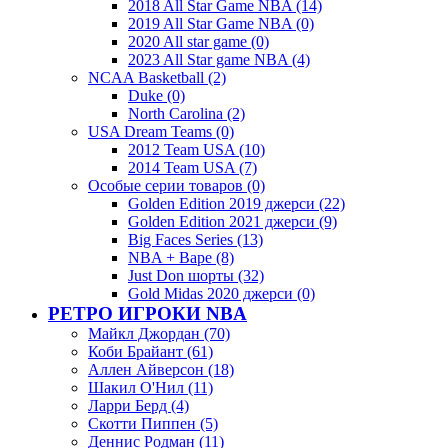
2018 All Star Game NBA (14)
2019 All Star Game NBA (0)
2020 All star game (0)
2023 All Star game NBA (4)
NCAA Basketball (2)
Duke (0)
North Carolina (2)
USA Dream Teams (0)
2012 Team USA (10)
2014 Team USA (7)
Особые серии товаров (0)
Golden Edition 2019 джерси (22)
Golden Edition 2021 джерси (9)
Big Faces Series (13)
NBA + Bape (8)
Just Don шорты (32)
Gold Midas 2020 джерси (0)
РЕТРО ИГРОКИ NBA
Майкл Джордан (70)
Коби Брайант (61)
Аллен Айверсон (18)
Шакил О'Нил (11)
Ларри Берд (4)
Скотти Пиппен (5)
Деннис Родман (11)