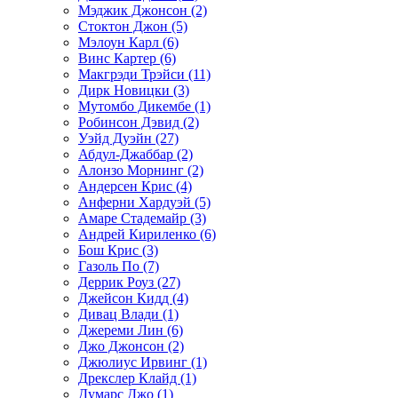
Мэджик Джонсон (2)
Стоктон Джон (5)
Мэлоун Карл (6)
Винс Картер (6)
Макгрэди Трэйси (11)
Дирк Новицки (3)
Мутомбо Дикембе (1)
Робинсон Дэвид (2)
Уэйд Дуэйн (27)
Абдул-Джаббар (2)
Алонзо Морнинг (2)
Андерсен Крис (4)
Анферни Xардуэй (5)
Амаре Стадемайр (3)
Андрей Кириленко (6)
Бош Крис (3)
Газоль По (7)
Деррик Роуз (27)
Джейсон Кидд (4)
Дивац Влади (1)
Джереми Лин (6)
Джо Джонсон (2)
Джюлиус Ирвинг (1)
Дрекслер Клайд (1)
Думарс Джо (1)