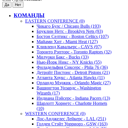
КОМАНДЫ
EASTERN CONFERENCE (0)
Чикаго Булс / Chicago Bulls (193)
Бруклин Нетс - Brooklyn Nets (93)
Бостон Селтикс - Boston Celtics (107)
Майами Хит - Miami Heat (127)
Кливленд Кавальерс - CAVS (97)
Торонто Рэпторс - Toronto Raptors (32)
Милуоки Бакс - Bucks (33)
Нью-Йорк Никс - NY Knicks (55)
Филадельфия Сиксерс - Phila 76 (36)
Детройт Пистонс - Detroit Pistons (21)
Атланта Хоукс - Atlanta Hawks (11)
Орландо Мэджик - Orlando Magic (27)
Вашингтон Уизардс - Washington
Wizards (17)
Индиана Пэйсерс - Indiana Pacers (13)
Шарлотт Хорнетс - Charlotte Hornets
(10)
WESTERN CONFERENCE (0)
Лос-Анджелес Лейкерс - LAL (251)
Голден Стэйт Уорриорз - GSW (163)