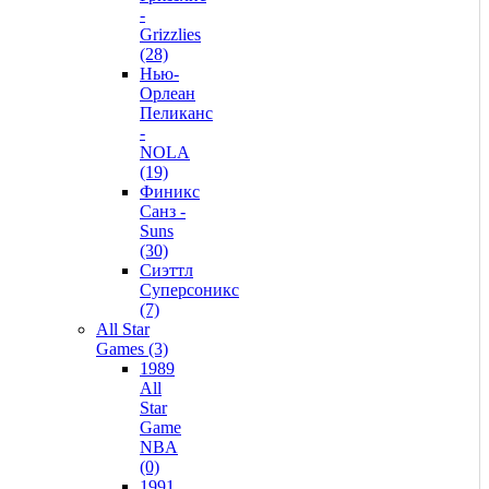
-
Grizzlies
(28)
Нью-
Орлеан
Пеликанс
-
NOLA
(19)
Финикс
Санз -
Suns
(30)
Сиэттл
Суперсоникс
(7)
All Star
Games (3)
1989
All
Star
Game
NBA
(0)
1991