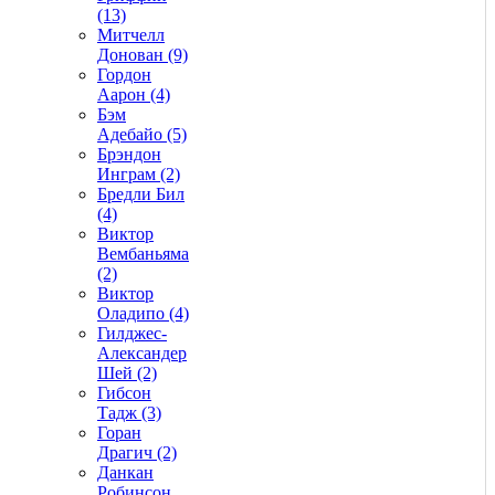
(13)
Митчелл
Донован (9)
Гордон
Аарон (4)
Бэм
Адебайо (5)
Брэндон
Инграм (2)
Бредли Бил
(4)
Виктор
Вембаньяма
(2)
Виктор
Оладипо (4)
Гилджес-
Александер
Шей (2)
Гибсон
Тадж (3)
Горан
Драгич (2)
Данкан
Робинсон