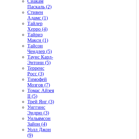
Сиакам
Паскаль (2)
Стивен
Адамс (1)
Тайлер
Херро (4)
Тайриз
Макси (1)
Тайсон
Чендлер (5)
Таунс Карл-
Энтони (5)
Терренс
Росс (3)
Тимофей
Мозгов (7)
Томас Айзея
II (5)
Трей Янг (3)
Уиггинс
Эндрю (3)
Уильямсон
Зайон (4)
Уолл Джон
(9)