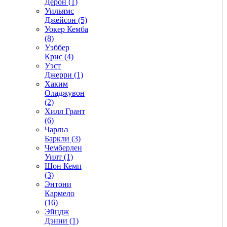
Дерон (1)
Уильямс
Джейсон (5)
Уокер Кемба
(8)
Уэббер
Крис (4)
Уэст
Джерри (1)
Хаким
Оладжувон
(2)
Хилл Грант
(6)
Чарльз
Баркли (3)
Чемберлен
Уилт (1)
Шон Кемп
(3)
Энтони
Кармело
(16)
Эйндж
Дэнни (1)