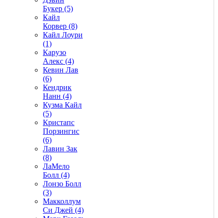
Букер (5)
Кайл
Корвер (8)
Кайл Лоури
(1)
Карузо
Алекс (4)
Кевин Лав
(6)
Кендрик
Нанн (4)
Кузма Кайл
(5)
Кристапс
Порзингис
(6)
Лавин Зак
(8)
ЛаМело
Болл (4)
Лонзо Болл
(3)
Макколлум
Си Джей (4)