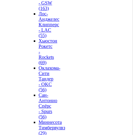
- GSW
(163)
Лос-
Анджелес
Клипперс
- LAC
(55)
Хьюстон
Рокетс
-
Rockets
(69)
Оклахома-
Сити
Тандер
- OKC
(56)
Сан-
Антонио
Спёрс
- Spurs
(56)
Миннесота
Тимбервулвз
(29)