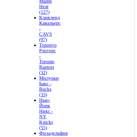
Miami
Heat
(127)
Кливленд
Кавальерс
-
CAVS
(97)
Торонто
Рэпторс
-
Toronto
Raptors
(32)
Милуоки
Бакс -
Bucks
(33)
Нью-
Йорк
Никс -
NY
Knicks
(55)
Филадельфия