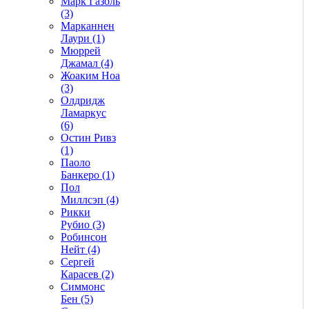
Марк Газоль
(3)
Марканнен
Лаури (1)
Мюррей
Джамал (4)
Жоаким Ноа
(3)
Олдридж
Ламаркус
(6)
Остин Ривз
(1)
Паоло
Банкеро (1)
Пол
Миллсэп (4)
Рикки
Рубио (3)
Робинсон
Нейт (4)
Сергей
Карасев (2)
Симмонс
Бен (5)