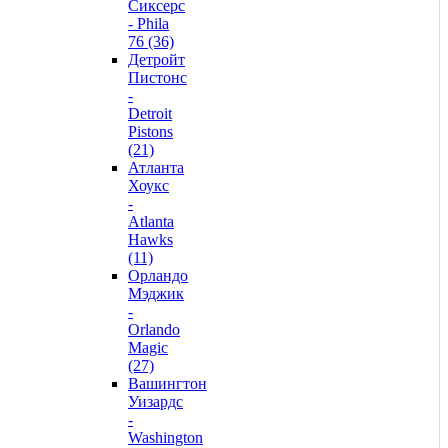
Сиксерс
- Phila
76 (36)
Детройт
Пистонс
-
Detroit
Pistons
(21)
Атланта
Хоукс
-
Atlanta
Hawks
(11)
Орландо
Мэджик
-
Orlando
Magic
(27)
Вашингтон
Уизардс
-
Washington