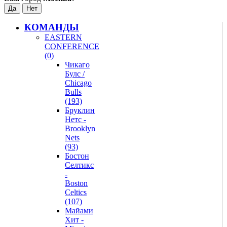
КОМАНДЫ
EASTERN
CONFERENCE
(0)
Чикаго
Булс /
Chicago
Bulls
(193)
Бруклин
Нетс -
Brooklyn
Nets
(93)
Бостон
Селтикс
-
Boston
Celtics
(107)
Майами
Хит -