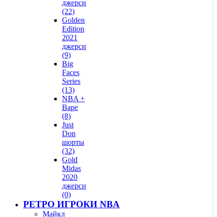
джерси
(22)
Golden
Edition
2021
джерси
(9)
Big
Faces
Series
(13)
NBA +
Bape
(8)
Just
Don
шорты
(32)
Gold
Midas
2020
джерси
(0)
РЕТРО ИГРОКИ NBA
Майкл