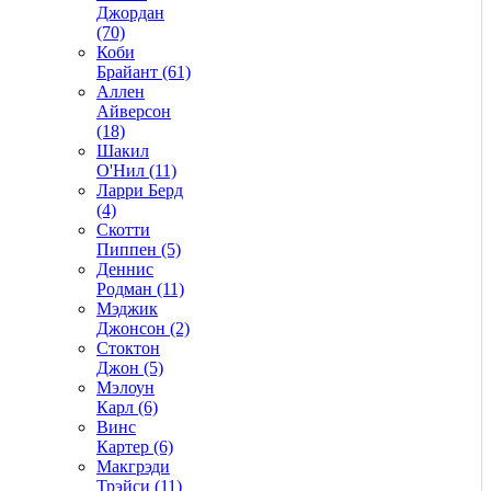
Джордан
(70)
Коби
Брайант (61)
Аллен
Айверсон
(18)
Шакил
О'Нил (11)
Ларри Берд
(4)
Скотти
Пиппен (5)
Деннис
Родман (11)
Мэджик
Джонсон (2)
Стоктон
Джон (5)
Мэлоун
Карл (6)
Винс
Картер (6)
Макгрэди
Трэйси (11)