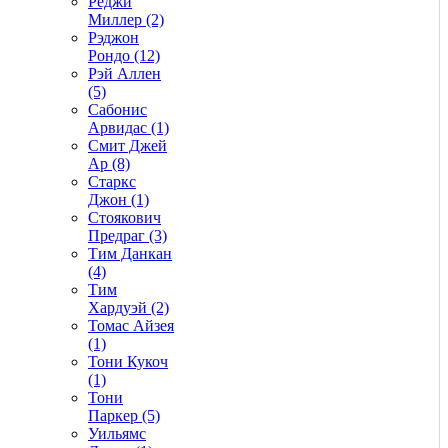
Реджи
Миллер (2)
Рэджон
Рондо (12)
Рэй Аллен
(5)
Сабонис
Арвидас (1)
Смит Джей
Ар (8)
Старкс
Джон (1)
Стоякович
Предраг (3)
Тим Данкан
(4)
Тим
Хардуэй (2)
Томас Айзея
(1)
Тони Кукоч
(1)
Тони
Паркер (5)
Уильямс