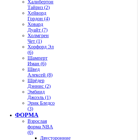
Халибертон
Тайриз (2)
Хейворд
Гордон (4)
Ховард
Дуайт (7)
Холмгрен
Чет (1)
Хорфорд Эл
(6)
Шамперт
Иман (6)
Швед
Алексей (8)
Шрёдер
Дэннис (2)
Эмбиид
Джоэль (1)
Эрик Бледсо
(3)
ФОРМА
Взрослая
форма NBA
(0)
Двусторонние