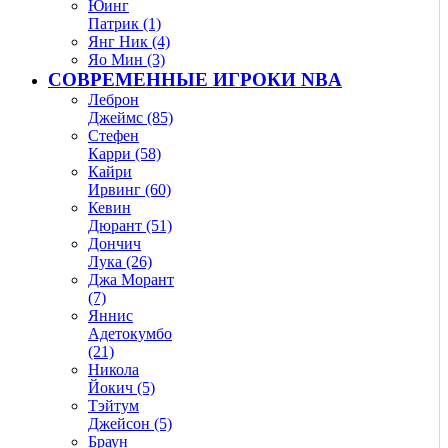
Юинг
Патрик (1)
Янг Ник (4)
Яо Мин (3)
СОВРЕМЕННЫЕ ИГРОКИ NBA
Леброн
Джеймс (85)
Стефен
Карри (58)
Кайри
Ирвинг (60)
Кевин
Дюрант (51)
Дончич
Лука (26)
Джа Морант
(7)
Яннис
Адетокумбо
(21)
Никола
Йокич (5)
Тэйтум
Джейсон (5)
Браун