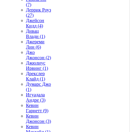
(7)
Деррик Роуз
(27)
Джейсон
Кидд (4)
Дивац
Влади (1)
Джереми
Лин (6)
Джо
Джонсон (2)
Джюлиус
Ирвинг (1)
Дрекслер
Клайд (1)
Думарс Джо
(1)
Игуадала
Андре (3)
Кевин
Гарнетт (9)
Кевин
Джонсон (3)
Кевин
Макхейл (1)