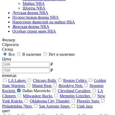
Майки NBA
Шорты NBA
Детская форма NBA
Подростковая форма NBA
Нанесение фамилий на майки НБА
Женская форма NBA
Особые серии маек НБА
Фильтр
Сбросить
Склад
Все
В наличии
Нет в наличии
Цена
₽
₽
команда
LA Lakers
Chicago Bulls
Boston Celtics
Golden
State Warriors
Miami Heat
Brooklyn Nets
Houston
Rockets
Dallas Mavericks
Cleveland Cavaliers
LA
Clippers
Milwaukee Bucks
Memphis Grizzlies
New
York Knicks
Oklahoma City Thunder
Phoenix Suns
Philadelphia 76ers
San Antonio Spurs
Utah Jazz
цвет