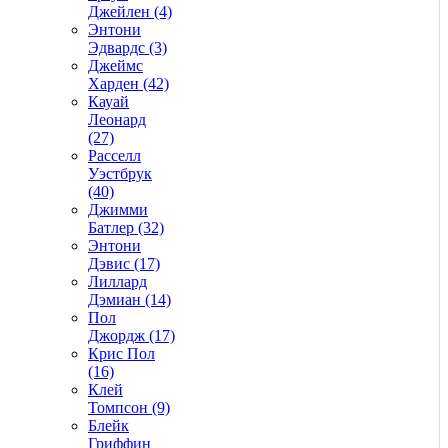
Джейлен (4)
Энтони
Эдвардс (3)
Джеймс
Харден (42)
Кауай
Леонард
(27)
Расселл
Уэстбрук
(40)
Джимми
Батлер (32)
Энтони
Дэвис (17)
Лиллард
Дэмиан (14)
Пол
Джордж (17)
Крис Пол
(16)
Клей
Томпсон (9)
Блейк
Гриффин