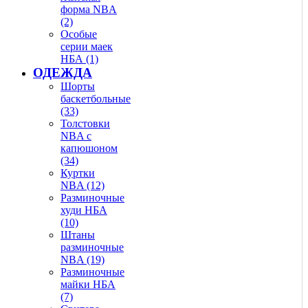
форма NBA
(2)
Особые
серии маек
НБА (1)
ОДЕЖДА
Шорты
баскетбольные
(33)
Толстовки
NBA с
капюшоном
(34)
Куртки
NBA (12)
Разминочные
худи НБА
(10)
Штаны
разминочные
NBA (19)
Разминочные
майки НБА
(7)