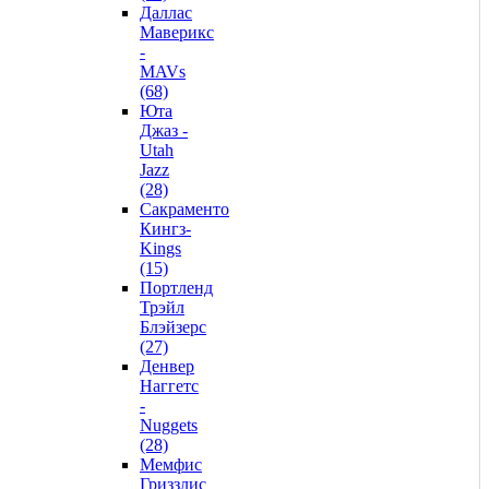
Даллас
Маверикс
-
MAVs
(68)
Юта
Джаз -
Utah
Jazz
(28)
Сакраменто
Кингз-
Kings
(15)
Портленд
Трэйл
Блэйзерс
(27)
Денвер
Наггетс
-
Nuggets
(28)
Мемфис
Гриззлис