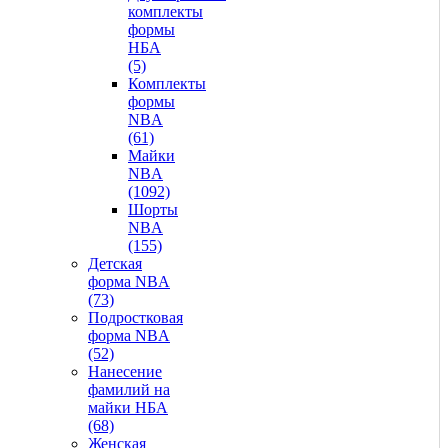
комплекты
формы
НБА
(5)
Комплекты
формы
NBA
(61)
Майки
NBA
(1092)
Шорты
NBA
(155)
Детская
форма NBA
(73)
Подростковая
форма NBA
(52)
Нанесение
фамилий на
майки НБА
(68)
Женская