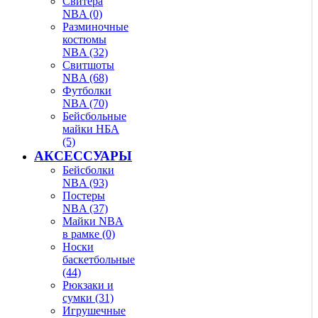
Свитера
NBA (0)
Разминочные
костюмы
NBA (32)
Свитшоты
NBA (68)
Футболки
NBA (70)
Бейсбольные
майки НБА
(5)
АКСЕССУАРЫ
Бейсболки
NBA (93)
Постеры
NBA (37)
Майки NBA
в рамке (0)
Носки
баскетбольные
(44)
Рюкзаки и
сумки (31)
Игрушечные