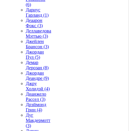
(6)
Дариус
Гарланд (1)
Деаарон
Фокс (3)
Деллаведова
Мэттью (3)
Джейлен
Брансон (3)
Джордан
Пул (5)
Демар
Дерозан (8)
Джордан
Деандре (9)
Джру
Холидэй (4)
Дианжело
Рассел (3)
Дрэймонд
Грин (4)
Дуг
Макдермотт
(3)
Дэвин