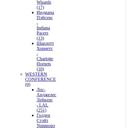
Wizards
(17)
Индиана
Пэйсерс
-
Indiana
Pacers
(13)
Шарлотт
Хорнетс
-
Charlotte
Hornets
(10)
WESTERN
CONFERENCE
(0)
Лос-
Анджелес
Лейкерс
- LAL
(251)
Голден
Стэйт
Уорриорз