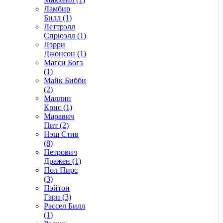
Ламбир
Билл (1)
Леттрэлл
Спрюэлл (1)
Лэрри
Джонсон (1)
Магси Богз
(1)
Майк Бибби
(2)
Маллин
Крис (1)
Маравич
Пит (2)
Нэш Стив
(8)
Петрович
Дражен (1)
Пол Пирс
(3)
Пэйтон
Гэри (3)
Рассел Билл
(1)