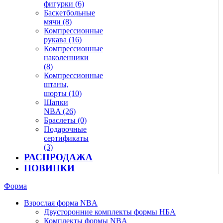
фигурки (6)
Баскетбольные
мячи (8)
Компрессионные
рукава (16)
Компрессионные
наколенники
(8)
Компрессионные
штаны,
шорты (10)
Шапки
NBA (26)
Браслеты (0)
Подарочные
сертификаты
(3)
РАСПРОДАЖА
НОВИНКИ
Форма
Взрослая форма NBA
Двусторонние комплекты формы НБА
Комплекты формы NBA