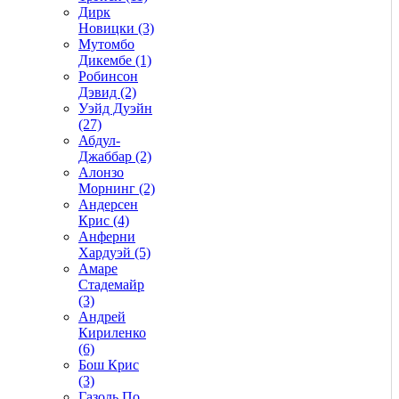
Дирк
Новицки (3)
Мутомбо
Дикембе (1)
Робинсон
Дэвид (2)
Уэйд Дуэйн
(27)
Абдул-
Джаббар (2)
Алонзо
Морнинг (2)
Андерсен
Крис (4)
Анферни
Xардуэй (5)
Амаре
Стадемайр
(3)
Андрей
Кириленко
(6)
Бош Крис
(3)
Газоль По