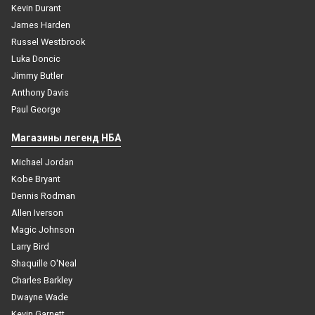
Kevin Durant
James Harden
Russel Westbrook
Luka Doncic
Jimmy Butler
Anthony Davis
Paul George
Магазины легенд НБА
Michael Jordan
Kobe Bryant
Dennis Rodman
Allen Iverson
Magic Johnson
Larry Bird
Shaquille O'Neal
Charles Barkley
Dwayne Wade
Kevin Garnett