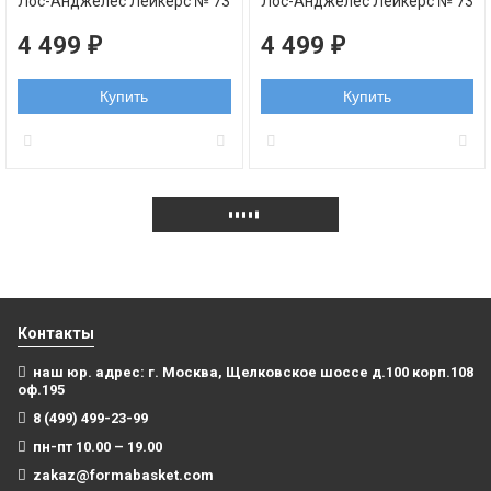
Лос-Анджелес Лейкерс № 73
Лос-Анджелес Лейкерс № 73
Родман Деннис желтая
Родман Деннис фиолетовая
swingman RETRO
swingman RETRO
4 499
4 499
₽
₽
Купить
Купить
Контакты
наш юр. адрес: г. Москва, Щелковское шоссе д.100 корп.108
оф.195
8 (499) 499-23-99
пн-пт 10.00 – 19.00
zakaz@formabasket.com