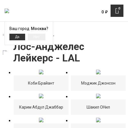
0
0
₽
Ваш город
Москва
?
Лос-Анджелес Лейкерс - LAL
Лос-Анджелес
Лейкерс - LAL
Коби Брайант
Мэджик Джонсон
Карим Абдул Джаббар
Шакил ОНил