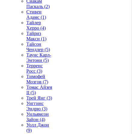
Сиакам
Паскаль (2)
Стивен
Адамс (1)
Тайлер
Херро (4)
Тайриз
Макси (1)
Тайсон
Чендлер (5)
Таунс Карл-
Энтони (5)
Терренс
Росс (3)
Тимофей
Мозгов (7)
Томас Айзея
II (5)
Трей Янг (3)
Уиггинс
Эндрю (3)
Уильямсон
Зайон (4)
Уолл Джон
(9)