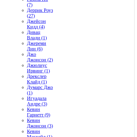
(7)
Деррик Роуз
(27)
Джейсон
Кидд (4)
Дивац
Влади (1)
Джереми
Лин (6)
Джо
Джонсон (2)
Джюлиус
Ирвинг (1)
Дрекслер
Клайд (1)
Думарс Джо
(1)
Игуадала
Андре (3)
Кевин
Гарнетт (9)
Кевин
Джонсон (3)
Кевин
Макхейл (1)