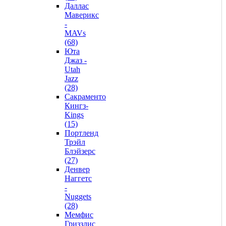
Даллас
Маверикс
-
MAVs
(68)
Юта
Джаз -
Utah
Jazz
(28)
Сакраменто
Кингз-
Kings
(15)
Портленд
Трэйл
Блэйзерс
(27)
Денвер
Наггетс
-
Nuggets
(28)
Мемфис
Гриззлис