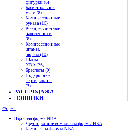
фигурки (6)
Баскетбольные
мячи (8)
Компрессионные
рукава (16)
Компрессионные
наколенники
(8)
Компрессионные
штаны,
шорты (10)
Шапки
NBA (26)
Браслеты (0)
Подарочные
сертификаты
(3)
РАСПРОДАЖА
НОВИНКИ
Форма
Взрослая форма NBA
Двусторонние комплекты формы НБА
Комплекты формы NBA