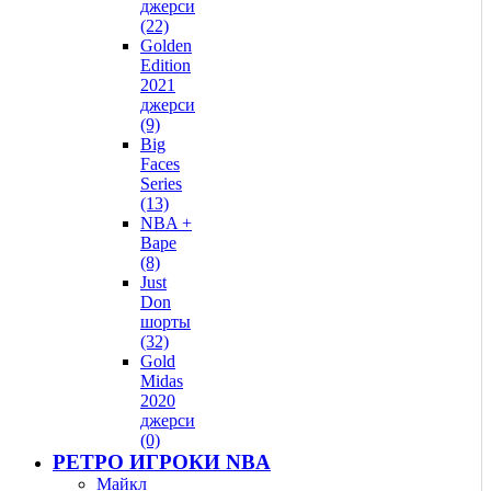
джерси
(22)
Golden
Edition
2021
джерси
(9)
Big
Faces
Series
(13)
NBA +
Bape
(8)
Just
Don
шорты
(32)
Gold
Midas
2020
джерси
(0)
РЕТРО ИГРОКИ NBA
Майкл