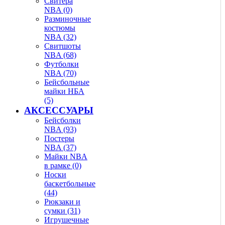
Свитера
NBA (0)
Разминочные
костюмы
NBA (32)
Свитшоты
NBA (68)
Футболки
NBA (70)
Бейсбольные
майки НБА
(5)
АКСЕССУАРЫ
Бейсболки
NBA (93)
Постеры
NBA (37)
Майки NBA
в рамке (0)
Носки
баскетбольные
(44)
Рюкзаки и
сумки (31)
Игрушечные