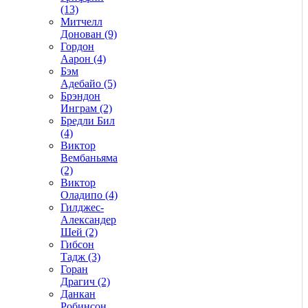
(13)
Митчелл
Донован (9)
Гордон
Аарон (4)
Бэм
Адебайо (5)
Брэндон
Инграм (2)
Бредли Бил
(4)
Виктор
Вембаньяма
(2)
Виктор
Оладипо (4)
Гилджес-
Александер
Шей (2)
Гибсон
Тадж (3)
Горан
Драгич (2)
Данкан
Робинсон