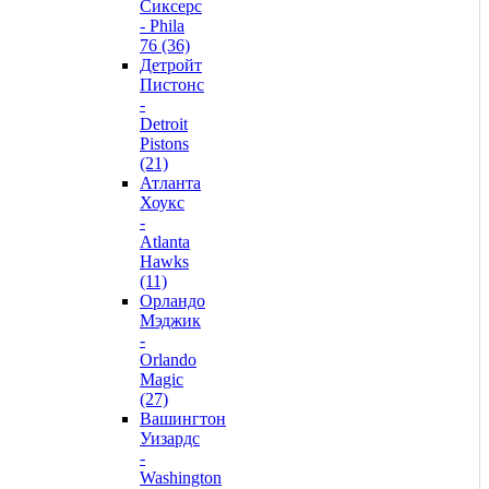
Сиксерс
- Phila
76 (36)
Детройт
Пистонс
-
Detroit
Pistons
(21)
Атланта
Хоукс
-
Atlanta
Hawks
(11)
Орландо
Мэджик
-
Orlando
Magic
(27)
Вашингтон
Уизардс
-
Washington