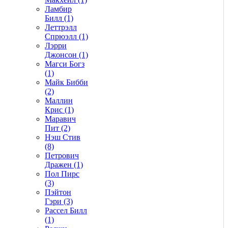
Ламбир
Билл (1)
Леттрэлл
Спрюэлл (1)
Лэрри
Джонсон (1)
Магси Богз
(1)
Майк Бибби
(2)
Маллин
Крис (1)
Маравич
Пит (2)
Нэш Стив
(8)
Петрович
Дражен (1)
Пол Пирс
(3)
Пэйтон
Гэри (3)
Рассел Билл
(1)