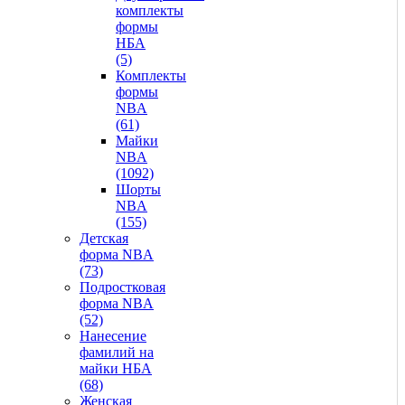
комплекты
формы
НБА
(5)
Комплекты
формы
NBA
(61)
Майки
NBA
(1092)
Шорты
NBA
(155)
Детская
форма NBA
(73)
Подростковая
форма NBA
(52)
Нанесение
фамилий на
майки НБА
(68)
Женская