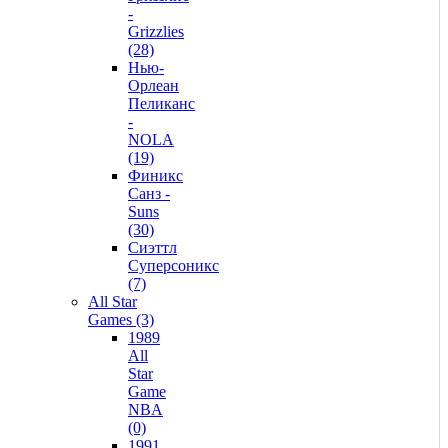
-
Grizzlies
(28)
Нью-
Орлеан
Пеликанс
-
NOLA
(19)
Финикс
Санз -
Suns
(30)
Сиэттл
Суперсоникс
(7)
All Star
Games (3)
1989
All
Star
Game
NBA
(0)
1991