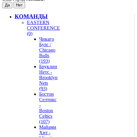
КОМАНДЫ
EASTERN
CONFERENCE
(0)
Чикаго
Булс /
Chicago
Bulls
(193)
Бруклин
Нетс -
Brooklyn
Nets
(93)
Бостон
Селтикс
-
Boston
Celtics
(107)
Майами
Хит -