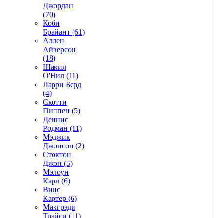
Джордан
(70)
Коби
Брайант (61)
Аллен
Айверсон
(18)
Шакил
О'Нил (11)
Ларри Берд
(4)
Скотти
Пиппен (5)
Деннис
Родман (11)
Мэджик
Джонсон (2)
Стоктон
Джон (5)
Мэлоун
Карл (6)
Винс
Картер (6)
Макгрэди
Трэйси (11)