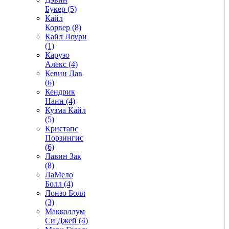
Букер (5)
Кайл
Корвер (8)
Кайл Лоури
(1)
Карузо
Алекс (4)
Кевин Лав
(6)
Кендрик
Нанн (4)
Кузма Кайл
(5)
Кристапс
Порзингис
(6)
Лавин Зак
(8)
ЛаМело
Болл (4)
Лонзо Болл
(3)
Макколлум
Си Джей (4)