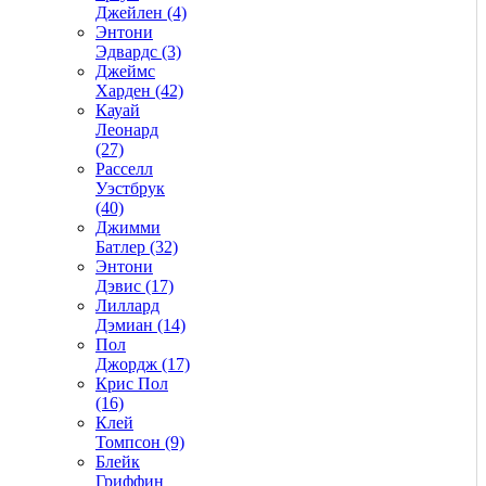
Джейлен (4)
Энтони
Эдвардс (3)
Джеймс
Харден (42)
Кауай
Леонард
(27)
Расселл
Уэстбрук
(40)
Джимми
Батлер (32)
Энтони
Дэвис (17)
Лиллард
Дэмиан (14)
Пол
Джордж (17)
Крис Пол
(16)
Клей
Томпсон (9)
Блейк
Гриффин