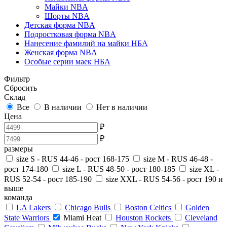
Майки NBA
Шорты NBA
Детская форма NBA
Подростковая форма NBA
Нанесение фамилий на майки НБА
Женская форма NBA
Особые серии маек НБА
Фильтр
Сбросить
Склад
Все
В наличии
Нет в наличии
Цена
₽
₽
размеры
size S - RUS 44-46 - рост 168-175
size M - RUS 46-48 -
рост 174-180
size L - RUS 48-50 - рост 180-185
size XL -
RUS 52-54 - рост 185-190
size XXL - RUS 54-56 - рост 190 и
выше
команда
LA Lakers
Chicago Bulls
Boston Celtics
Golden
State Warriors
Miami Heat
Houston Rockets
Cleveland