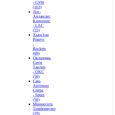
- GSW
(163)
Лос-
Анджелес
Клипперс
- LAC
(55)
Хьюстон
Рокетс
-
Rockets
(69)
Оклахома-
Сити
Тандер
- OKC
(56)
Сан-
Антонио
Спёрс
- Spurs
(56)
Миннесота
Тимбервулвз
(29)