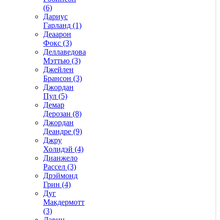
(6)
Дариус
Гарланд (1)
Деаарон
Фокс (3)
Деллаведова
Мэттью (3)
Джейлен
Брансон (3)
Джордан
Пул (5)
Демар
Дерозан (8)
Джордан
Деандре (9)
Джру
Холидэй (4)
Дианжело
Рассел (3)
Дрэймонд
Грин (4)
Дуг
Макдермотт
(3)
Дэвин