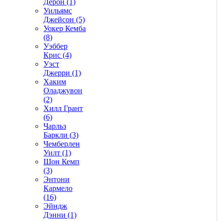
Дерон (1)
Уильямс
Джейсон (5)
Уокер Кемба
(8)
Уэббер
Крис (4)
Уэст
Джерри (1)
Хаким
Оладжувон
(2)
Хилл Грант
(6)
Чарльз
Баркли (3)
Чемберлен
Уилт (1)
Шон Кемп
(3)
Энтони
Кармело
(16)
Эйндж
Дэнни (1)