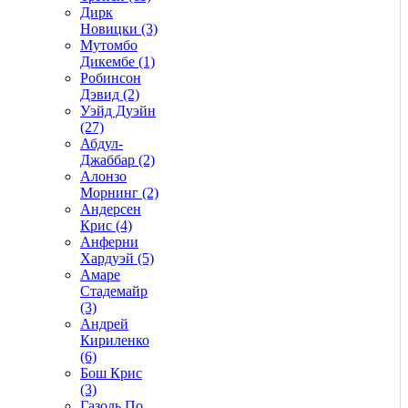
Дирк
Новицки (3)
Мутомбо
Дикембе (1)
Робинсон
Дэвид (2)
Уэйд Дуэйн
(27)
Абдул-
Джаббар (2)
Алонзо
Морнинг (2)
Андерсен
Крис (4)
Анферни
Xардуэй (5)
Амаре
Стадемайр
(3)
Андрей
Кириленко
(6)
Бош Крис
(3)
Газоль По