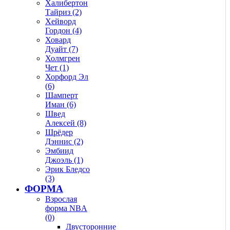
Халибертон
Тайриз (2)
Хейворд
Гордон (4)
Ховард
Дуайт (7)
Холмгрен
Чет (1)
Хорфорд Эл
(6)
Шамперт
Иман (6)
Швед
Алексей (8)
Шрёдер
Дэннис (2)
Эмбиид
Джоэль (1)
Эрик Бледсо
(3)
ФОРМА
Взрослая
форма NBA
(0)
Двусторонние