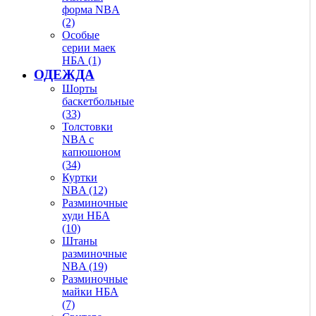
форма NBA
(2)
Особые
серии маек
НБА (1)
ОДЕЖДА
Шорты
баскетбольные
(33)
Толстовки
NBA с
капюшоном
(34)
Куртки
NBA (12)
Разминочные
худи НБА
(10)
Штаны
разминочные
NBA (19)
Разминочные
майки НБА
(7)