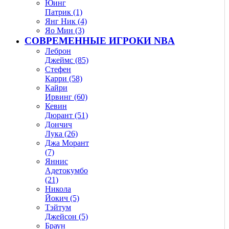
Юинг
Патрик (1)
Янг Ник (4)
Яо Мин (3)
СОВРЕМЕННЫЕ ИГРОКИ NBA
Леброн
Джеймс (85)
Стефен
Карри (58)
Кайри
Ирвинг (60)
Кевин
Дюрант (51)
Дончич
Лука (26)
Джа Морант
(7)
Яннис
Адетокумбо
(21)
Никола
Йокич (5)
Тэйтум
Джейсон (5)
Браун