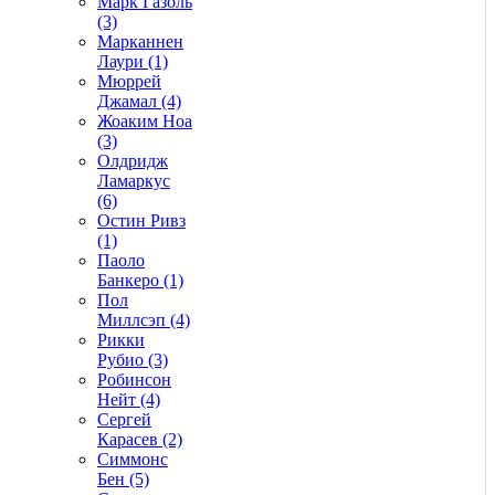
Марк Газоль
(3)
Марканнен
Лаури (1)
Мюррей
Джамал (4)
Жоаким Ноа
(3)
Олдридж
Ламаркус
(6)
Остин Ривз
(1)
Паоло
Банкеро (1)
Пол
Миллсэп (4)
Рикки
Рубио (3)
Робинсон
Нейт (4)
Сергей
Карасев (2)
Симмонс
Бен (5)