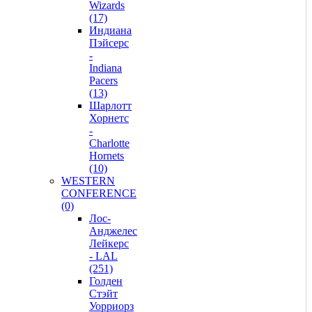
Wizards
(17)
Индиана
Пэйсерс
-
Indiana
Pacers
(13)
Шарлотт
Хорнетс
-
Charlotte
Hornets
(10)
WESTERN
CONFERENCE
(0)
Лос-
Анджелес
Лейкерс
- LAL
(251)
Голден
Стэйт
Уорриорз