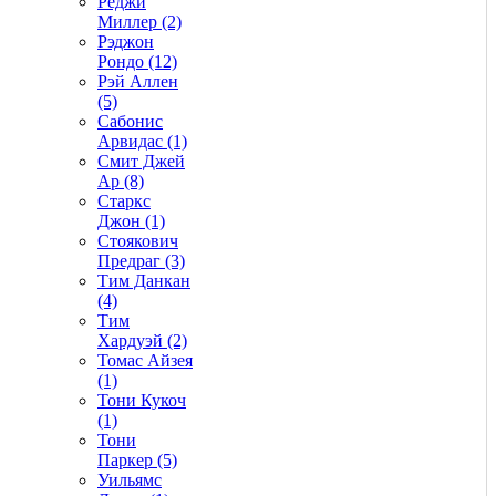
Реджи
Миллер (2)
Рэджон
Рондо (12)
Рэй Аллен
(5)
Сабонис
Арвидас (1)
Смит Джей
Ар (8)
Старкс
Джон (1)
Стоякович
Предраг (3)
Тим Данкан
(4)
Тим
Хардуэй (2)
Томас Айзея
(1)
Тони Кукоч
(1)
Тони
Паркер (5)
Уильямс