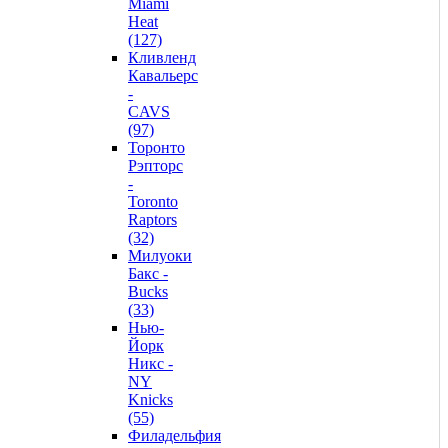
Miami
Heat
(127)
Кливленд
Кавальерс
-
CAVS
(97)
Торонто
Рэпторс
-
Toronto
Raptors
(32)
Милуоки
Бакс -
Bucks
(33)
Нью-
Йорк
Никс -
NY
Knicks
(55)
Филадельфия