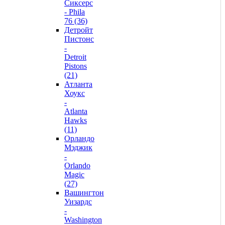
Сиксерс
- Phila
76 (36)
Детройт
Пистонс
-
Detroit
Pistons
(21)
Атланта
Хоукс
-
Atlanta
Hawks
(11)
Орландо
Мэджик
-
Orlando
Magic
(27)
Вашингтон
Уизардс
-
Washington