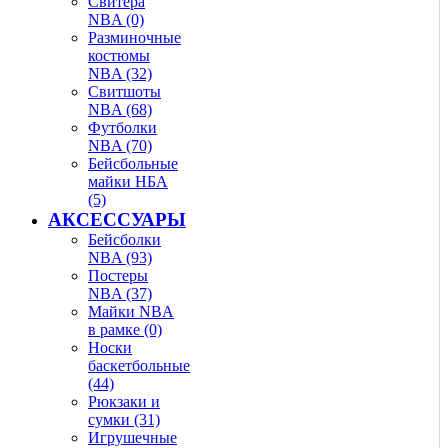
Свитера
NBA (0)
Разминочные
костюмы
NBA (32)
Свитшоты
NBA (68)
Футболки
NBA (70)
Бейсбольные
майки НБА
(5)
АКСЕССУАРЫ
Бейсболки
NBA (93)
Постеры
NBA (37)
Майки NBA
в рамке (0)
Носки
баскетбольные
(44)
Рюкзаки и
сумки (31)
Игрушечные