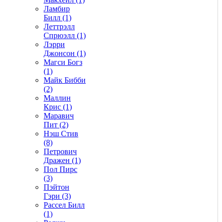
Ламбир
Билл (1)
Леттрэлл
Спрюэлл (1)
Лэрри
Джонсон (1)
Магси Богз
(1)
Майк Бибби
(2)
Маллин
Крис (1)
Маравич
Пит (2)
Нэш Стив
(8)
Петрович
Дражен (1)
Пол Пирс
(3)
Пэйтон
Гэри (3)
Рассел Билл
(1)