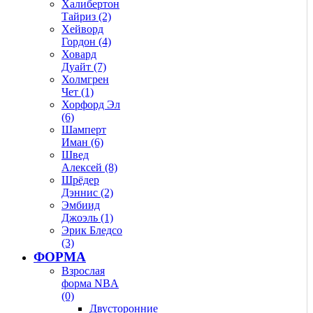
Халибертон
Тайриз (2)
Хейворд
Гордон (4)
Ховард
Дуайт (7)
Холмгрен
Чет (1)
Хорфорд Эл
(6)
Шамперт
Иман (6)
Швед
Алексей (8)
Шрёдер
Дэннис (2)
Эмбиид
Джоэль (1)
Эрик Бледсо
(3)
ФОРМА
Взрослая
форма NBA
(0)
Двусторонние