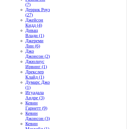
(7)
Деррик Роуз
(27)
Джейсон
Кидд (4)
Дивац
Влади (1)
Джереми
Лин (6)
Джо
Джонсон (2)
Джюлиус
Ирвинг (1)
Дрекслер
Клайд (1)
Думарс Джо
(1)
Игуадала
Андре (3)
Кевин
Гарнетт (9)
Кевин
Джонсон (3)
Кевин
Макхейл (1)