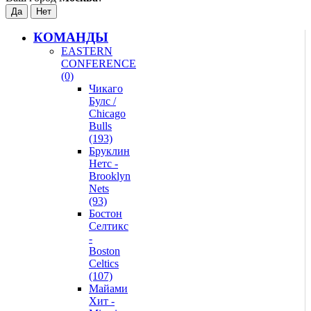
КОМАНДЫ
EASTERN
CONFERENCE
(0)
Чикаго
Булс /
Chicago
Bulls
(193)
Бруклин
Нетс -
Brooklyn
Nets
(93)
Бостон
Селтикс
-
Boston
Celtics
(107)
Майами
Хит -