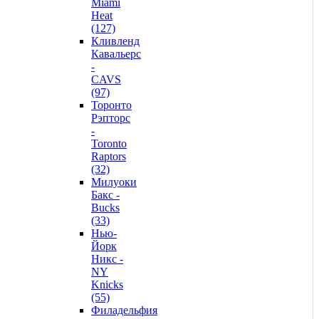
Miami
Heat
(127)
Кливленд
Кавальерс
-
CAVS
(97)
Торонто
Рэпторс
-
Toronto
Raptors
(32)
Милуоки
Бакс -
Bucks
(33)
Нью-
Йорк
Никс -
NY
Knicks
(55)
Филадельфия