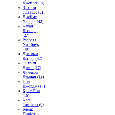
Джейлен (4)
Энтони
Эдвардс (3)
Джеймс
Харден (42)
Кауай
Леонард
(27)
Расселл
Уэстбрук
(40)
Джимми
Батлер (32)
Энтони
Дэвис (17)
Лиллард
Дэмиан (14)
Пол
Джордж (17)
Крис Пол
(16)
Клей
Томпсон (9)
Блейк
Гриффин