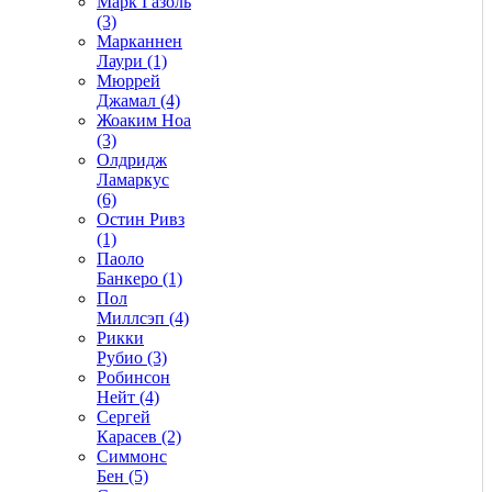
Марк Газоль
(3)
Марканнен
Лаури (1)
Мюррей
Джамал (4)
Жоаким Ноа
(3)
Олдридж
Ламаркус
(6)
Остин Ривз
(1)
Паоло
Банкеро (1)
Пол
Миллсэп (4)
Рикки
Рубио (3)
Робинсон
Нейт (4)
Сергей
Карасев (2)
Симмонс
Бен (5)