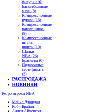
фигурки (6)
Баскетбольные
мячи (8)
Компрессионные
рукава (16)
Компрессионные
наколенники
(8)
Компрессионные
штаны,
шорты (10)
Шапки
NBA (26)
Браслеты (0)
Подарочные
сертификаты
(3)
РАСПРОДАЖА
НОВИНКИ
Ретро игроки NBA
Майкл Джордан
Коби Брайант
Аллен Айверсон