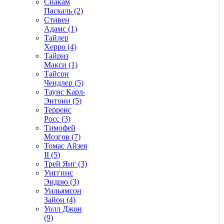
Сиакам
Паскаль (2)
Стивен
Адамс (1)
Тайлер
Херро (4)
Тайриз
Макси (1)
Тайсон
Чендлер (5)
Таунс Карл-
Энтони (5)
Терренс
Росс (3)
Тимофей
Мозгов (7)
Томас Айзея
II (5)
Трей Янг (3)
Уиггинс
Эндрю (3)
Уильямсон
Зайон (4)
Уолл Джон
(9)