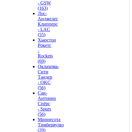
- GSW
(163)
Лос-
Анджелес
Клипперс
- LAC
(55)
Хьюстон
Рокетс
-
Rockets
(69)
Оклахома-
Сити
Тандер
- OKC
(56)
Сан-
Антонио
Спёрс
- Spurs
(56)
Миннесота
Тимбервулвз
(29)