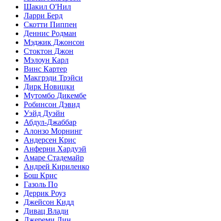
Шакил О'Нил
Ларри Берд
Скотти Пиппен
Деннис Родман
Мэджик Джонсон
Стоктон Джон
Мэлоун Карл
Винс Картер
Макгрэди Трэйси
Дирк Новицки
Мутомбо Дикембе
Робинсон Дэвид
Уэйд Дуэйн
Абдул-Джаббар
Алонзо Морнинг
Андерсен Крис
Анферни Xардуэй
Амаре Стадемайр
Андрей Кириленко
Бош Крис
Газоль По
Деррик Роуз
Джейсон Кидд
Дивац Влади
Джереми Лин