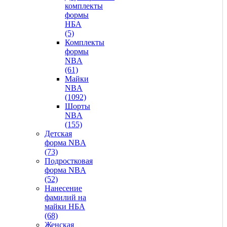
комплекты
формы
НБА
(5)
Комплекты
формы
NBA
(61)
Майки
NBA
(1092)
Шорты
NBA
(155)
Детская
форма NBA
(73)
Подростковая
форма NBA
(52)
Нанесение
фамилий на
майки НБА
(68)
Женская