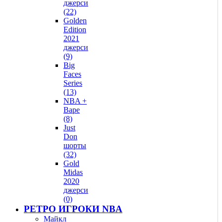
джерси
(22)
Golden
Edition
2021
джерси
(9)
Big
Faces
Series
(13)
NBA +
Bape
(8)
Just
Don
шорты
(32)
Gold
Midas
2020
джерси
(0)
РЕТРО ИГРОКИ NBA
Майкл