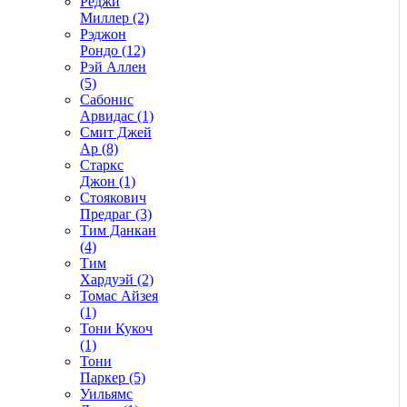
Реджи
Миллер (2)
Рэджон
Рондо (12)
Рэй Аллен
(5)
Сабонис
Арвидас (1)
Смит Джей
Ар (8)
Старкс
Джон (1)
Стоякович
Предраг (3)
Тим Данкан
(4)
Тим
Хардуэй (2)
Томас Айзея
(1)
Тони Кукоч
(1)
Тони
Паркер (5)
Уильямс