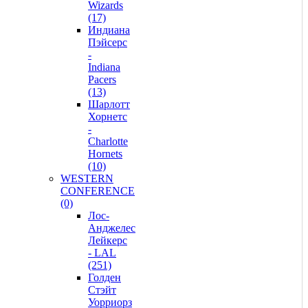
Wizards
(17)
Индиана
Пэйсерс
-
Indiana
Pacers
(13)
Шарлотт
Хорнетс
-
Charlotte
Hornets
(10)
WESTERN
CONFERENCE
(0)
Лос-
Анджелес
Лейкерс
- LAL
(251)
Голден
Стэйт
Уорриорз