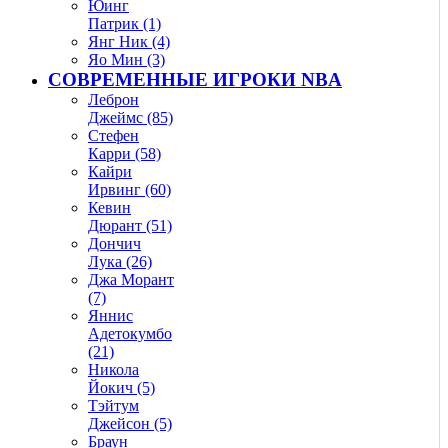
Юинг
Патрик (1)
Янг Ник (4)
Яо Мин (3)
СОВРЕМЕННЫЕ ИГРОКИ NBA
Леброн
Джеймс (85)
Стефен
Карри (58)
Кайри
Ирвинг (60)
Кевин
Дюрант (51)
Дончич
Лука (26)
Джа Морант
(7)
Яннис
Адетокумбо
(21)
Никола
Йокич (5)
Тэйтум
Джейсон (5)
Браун