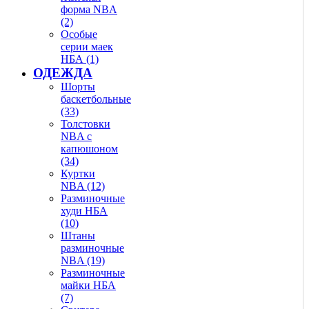
форма NBA
(2)
Особые
серии маек
НБА (1)
ОДЕЖДА
Шорты
баскетбольные
(33)
Толстовки
NBA с
капюшоном
(34)
Куртки
NBA (12)
Разминочные
худи НБА
(10)
Штаны
разминочные
NBA (19)
Разминочные
майки НБА
(7)