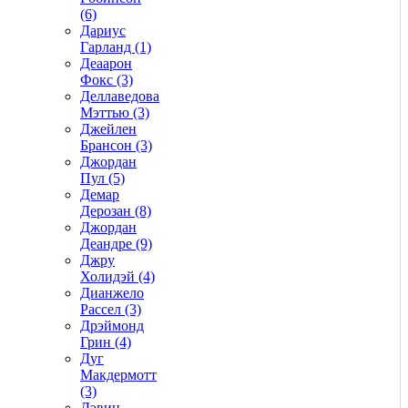
(6)
Дариус
Гарланд (1)
Деаарон
Фокс (3)
Деллаведова
Мэттью (3)
Джейлен
Брансон (3)
Джордан
Пул (5)
Демар
Дерозан (8)
Джордан
Деандре (9)
Джру
Холидэй (4)
Дианжело
Рассел (3)
Дрэймонд
Грин (4)
Дуг
Макдермотт
(3)
Дэвин