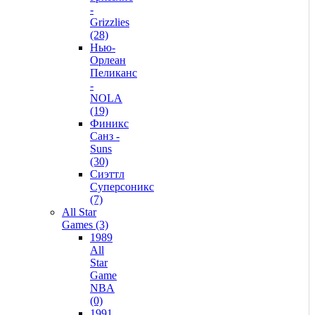
-
Grizzlies
(28)
Нью-
Орлеан
Пеликанс
-
NOLA
(19)
Финикс
Санз -
Suns
(30)
Сиэттл
Суперсоникс
(7)
All Star
Games (3)
1989
All
Star
Game
NBA
(0)
1991