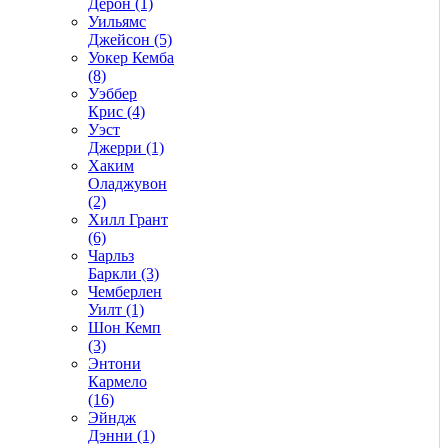
Дерон (1)
Уильямс
Джейсон (5)
Уокер Кемба
(8)
Уэббер
Крис (4)
Уэст
Джерри (1)
Хаким
Оладжувон
(2)
Хилл Грант
(6)
Чарльз
Баркли (3)
Чемберлен
Уилт (1)
Шон Кемп
(3)
Энтони
Кармело
(16)
Эйндж
Дэнни (1)