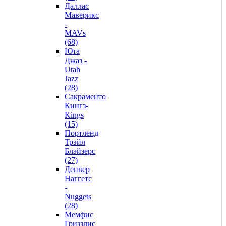
Даллас
Маверикс
-
MAVs
(68)
Юта
Джаз -
Utah
Jazz
(28)
Сакраменто
Кингз-
Kings
(15)
Портленд
Трэйл
Блэйзерс
(27)
Денвер
Наггетс
-
Nuggets
(28)
Мемфис
Гриззлис