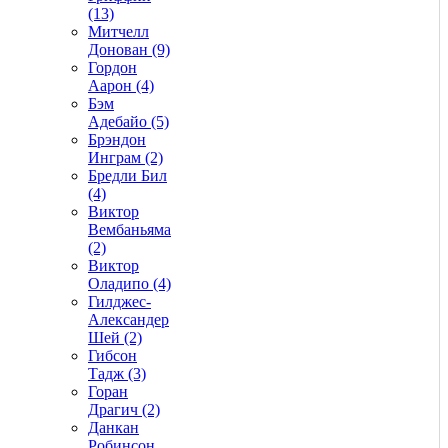
(13)
Митчелл
Донован (9)
Гордон
Аарон (4)
Бэм
Адебайо (5)
Брэндон
Инграм (2)
Бредли Бил
(4)
Виктор
Вембаньяма
(2)
Виктор
Оладипо (4)
Гилджес-
Александер
Шей (2)
Гибсон
Тадж (3)
Горан
Драгич (2)
Данкан
Робинсон