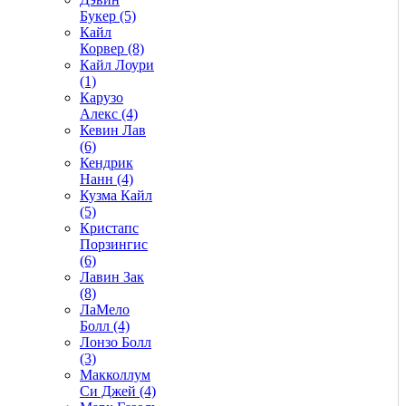
Букер (5)
Кайл
Корвер (8)
Кайл Лоури
(1)
Карузо
Алекс (4)
Кевин Лав
(6)
Кендрик
Нанн (4)
Кузма Кайл
(5)
Кристапс
Порзингис
(6)
Лавин Зак
(8)
ЛаМело
Болл (4)
Лонзо Болл
(3)
Макколлум
Си Джей (4)