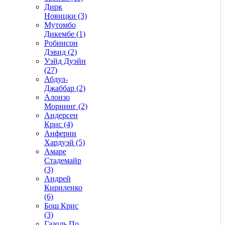
Дирк
Новицки (3)
Мутомбо
Дикембе (1)
Робинсон
Дэвид (2)
Уэйд Дуэйн
(27)
Абдул-
Джаббар (2)
Алонзо
Морнинг (2)
Андерсен
Крис (4)
Анферни
Xардуэй (5)
Амаре
Стадемайр
(3)
Андрей
Кириленко
(6)
Бош Крис
(3)
Газоль По