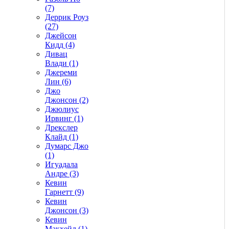
(7)
Деррик Роуз
(27)
Джейсон
Кидд (4)
Дивац
Влади (1)
Джереми
Лин (6)
Джо
Джонсон (2)
Джюлиус
Ирвинг (1)
Дрекслер
Клайд (1)
Думарс Джо
(1)
Игуадала
Андре (3)
Кевин
Гарнетт (9)
Кевин
Джонсон (3)
Кевин
Макхейл (1)