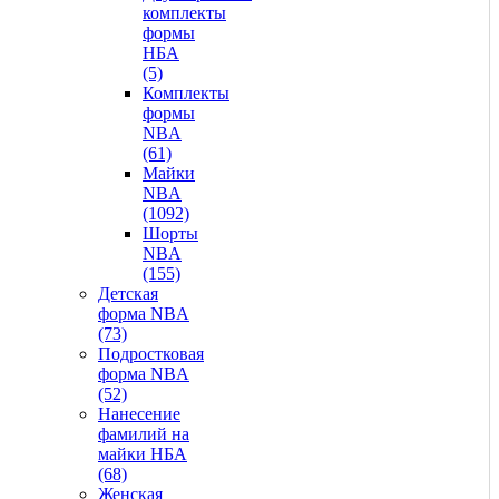
комплекты
формы
НБА
(5)
Комплекты
формы
NBA
(61)
Майки
NBA
(1092)
Шорты
NBA
(155)
Детская
форма NBA
(73)
Подростковая
форма NBA
(52)
Нанесение
фамилий на
майки НБА
(68)
Женская