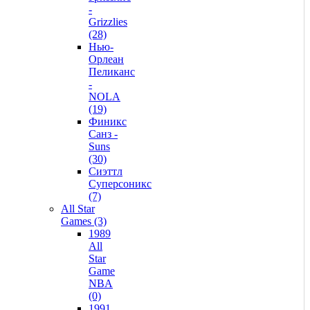
-
Grizzlies
(28)
Нью-
Орлеан
Пеликанс
-
NOLA
(19)
Финикс
Санз -
Suns
(30)
Сиэттл
Суперсоникс
(7)
All Star
Games (3)
1989
All
Star
Game
NBA
(0)
1991