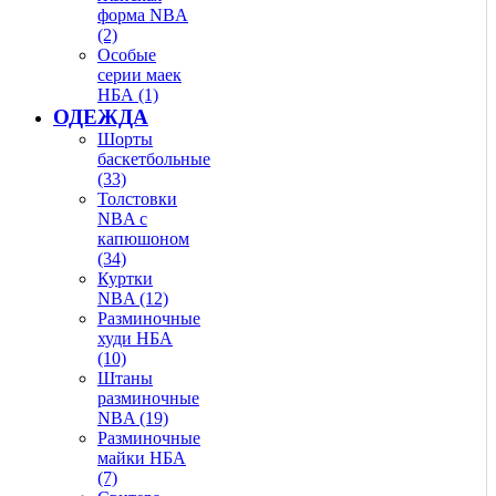
форма NBA
(2)
Особые
серии маек
НБА (1)
ОДЕЖДА
Шорты
баскетбольные
(33)
Толстовки
NBA с
капюшоном
(34)
Куртки
NBA (12)
Разминочные
худи НБА
(10)
Штаны
разминочные
NBA (19)
Разминочные
майки НБА
(7)