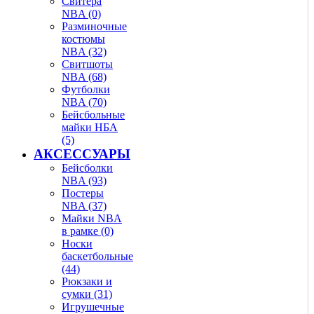
Свитера
NBA (0)
Разминочные
костюмы
NBA (32)
Свитшоты
NBA (68)
Футболки
NBA (70)
Бейсбольные
майки НБА
(5)
АКСЕССУАРЫ
Бейсболки
NBA (93)
Постеры
NBA (37)
Майки NBA
в рамке (0)
Носки
баскетбольные
(44)
Рюкзаки и
сумки (31)
Игрушечные