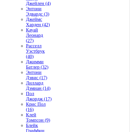
Джейлен (4)
Энтони
Эдвардс (3)
Джеймс
Харден (42)
Кауай
Леонард
(27)
Расселл
Уэстбрук
(40)
Джимми
Батлер (32)
Энтони
Дэвис (17)
Лиллард
Дэмиан (14)
Пол
Джордж (17)
Крис Пол
(16)
Клей
Томпсон (9)
Блейк
Гриффин