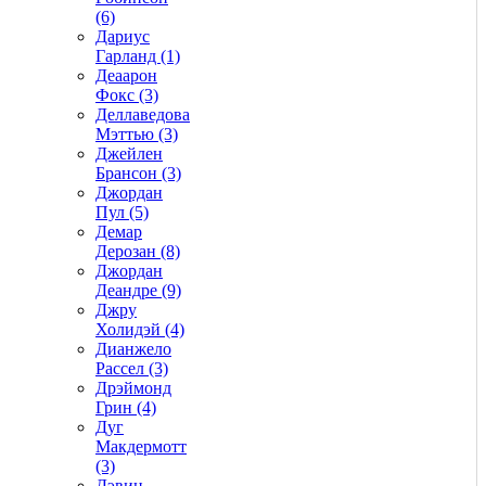
(6)
Дариус
Гарланд (1)
Деаарон
Фокс (3)
Деллаведова
Мэттью (3)
Джейлен
Брансон (3)
Джордан
Пул (5)
Демар
Дерозан (8)
Джордан
Деандре (9)
Джру
Холидэй (4)
Дианжело
Рассел (3)
Дрэймонд
Грин (4)
Дуг
Макдермотт
(3)
Дэвин