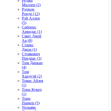
Реджи
Миллер (2)
Рэджон
Рондо (12)
Рэй Аллен
(5)
Сабонис
Арвидас (1)
Смит Джей
Ар (8)
Старкс
Джон (1)
Стоякович
Предраг (3)
Тим Данкан
(4)
Тим
Хардуэй (2)
Томас Айзея
(1)
Тони Кукоч
(1)
Тони
Паркер (5)
Уильямс