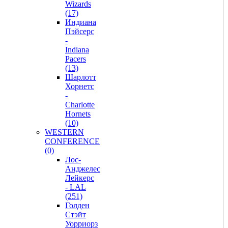
Wizards
(17)
Индиана
Пэйсерс
-
Indiana
Pacers
(13)
Шарлотт
Хорнетс
-
Charlotte
Hornets
(10)
WESTERN
CONFERENCE
(0)
Лос-
Анджелес
Лейкерс
- LAL
(251)
Голден
Стэйт
Уорриорз