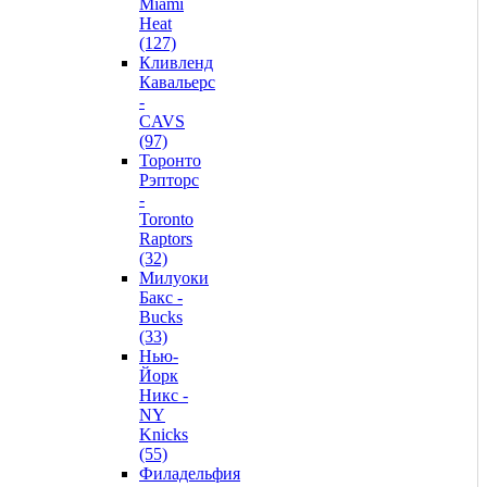
Miami
Heat
(127)
Кливленд
Кавальерс
-
CAVS
(97)
Торонто
Рэпторс
-
Toronto
Raptors
(32)
Милуоки
Бакс -
Bucks
(33)
Нью-
Йорк
Никс -
NY
Knicks
(55)
Филадельфия