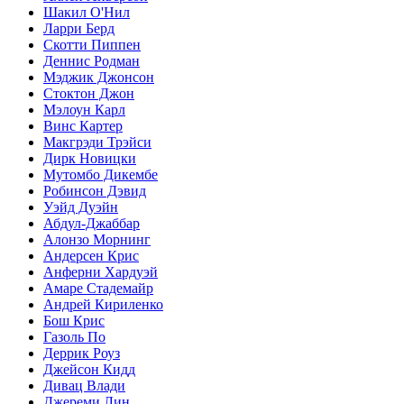
Шакил О'Нил
Ларри Берд
Скотти Пиппен
Деннис Родман
Мэджик Джонсон
Стоктон Джон
Мэлоун Карл
Винс Картер
Макгрэди Трэйси
Дирк Новицки
Мутомбо Дикембе
Робинсон Дэвид
Уэйд Дуэйн
Абдул-Джаббар
Алонзо Морнинг
Андерсен Крис
Анферни Xардуэй
Амаре Стадемайр
Андрей Кириленко
Бош Крис
Газоль По
Деррик Роуз
Джейсон Кидд
Дивац Влади
Джереми Лин