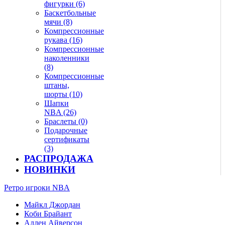
фигурки (6)
Баскетбольные
мячи (8)
Компрессионные
рукава (16)
Компрессионные
наколенники
(8)
Компрессионные
штаны,
шорты (10)
Шапки
NBA (26)
Браслеты (0)
Подарочные
сертификаты
(3)
РАСПРОДАЖА
НОВИНКИ
Ретро игроки NBA
Майкл Джордан
Коби Брайант
Аллен Айверсон