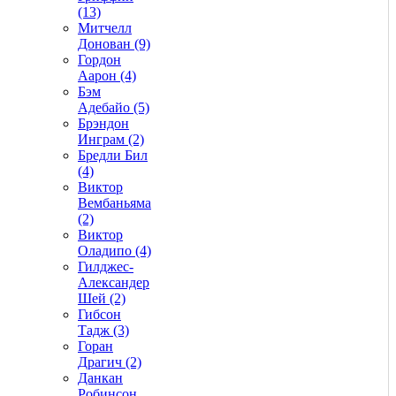
(13)
Митчелл
Донован (9)
Гордон
Аарон (4)
Бэм
Адебайо (5)
Брэндон
Инграм (2)
Бредли Бил
(4)
Виктор
Вембаньяма
(2)
Виктор
Оладипо (4)
Гилджес-
Александер
Шей (2)
Гибсон
Тадж (3)
Горан
Драгич (2)
Данкан
Робинсон