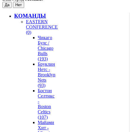
КОМАНДЫ
EASTERN
CONFERENCE
(0)
Чикаго
Булс /
Chicago
Bulls
(193)
Бруклин
Нетс -
Brooklyn
Nets
(93)
Бостон
Селтикс
-
Boston
Celtics
(107)
Майами
Хит -