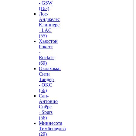
- GSW
(163)
Лос-
Анджелес
Клипперс
- LAC
(55)
Хьюстон
Рокетс
-
Rockets
(69)
Оклахома-
Сити
Тандер
- OKC
(56)
Сан-
Антонио
Спёрс
- Spurs
(56)
Миннесота
Тимбервулвз
(29)