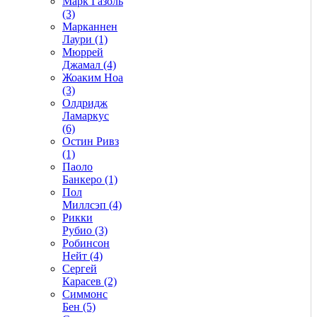
Марк Газоль
(3)
Марканнен
Лаури (1)
Мюррей
Джамал (4)
Жоаким Ноа
(3)
Олдридж
Ламаркус
(6)
Остин Ривз
(1)
Паоло
Банкеро (1)
Пол
Миллсэп (4)
Рикки
Рубио (3)
Робинсон
Нейт (4)
Сергей
Карасев (2)
Симмонс
Бен (5)