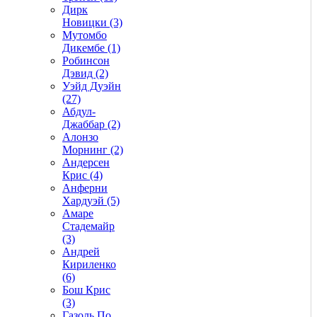
Дирк
Новицки (3)
Мутомбо
Дикембе (1)
Робинсон
Дэвид (2)
Уэйд Дуэйн
(27)
Абдул-
Джаббар (2)
Алонзо
Морнинг (2)
Андерсен
Крис (4)
Анферни
Xардуэй (5)
Амаре
Стадемайр
(3)
Андрей
Кириленко
(6)
Бош Крис
(3)
Газоль По