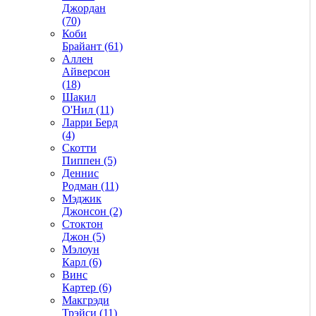
Джордан
(70)
Коби
Брайант (61)
Аллен
Айверсон
(18)
Шакил
О'Нил (11)
Ларри Берд
(4)
Скотти
Пиппен (5)
Деннис
Родман (11)
Мэджик
Джонсон (2)
Стоктон
Джон (5)
Мэлоун
Карл (6)
Винс
Картер (6)
Макгрэди
Трэйси (11)