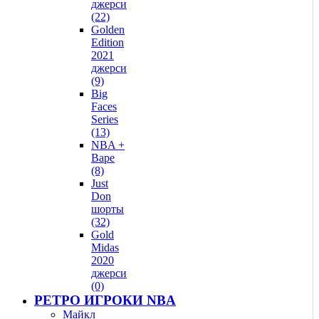
джерси
(22)
Golden
Edition
2021
джерси
(9)
Big
Faces
Series
(13)
NBA +
Bape
(8)
Just
Don
шорты
(32)
Gold
Midas
2020
джерси
(0)
РЕТРО ИГРОКИ NBA
Майкл