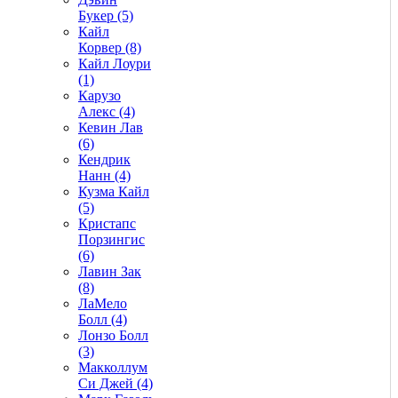
Букер (5)
Кайл
Корвер (8)
Кайл Лоури
(1)
Карузо
Алекс (4)
Кевин Лав
(6)
Кендрик
Нанн (4)
Кузма Кайл
(5)
Кристапс
Порзингис
(6)
Лавин Зак
(8)
ЛаМело
Болл (4)
Лонзо Болл
(3)
Макколлум
Си Джей (4)