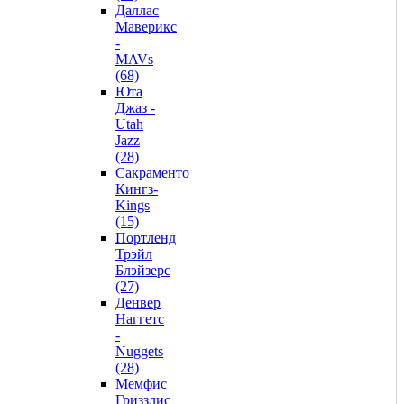
Даллас
Маверикс
-
MAVs
(68)
Юта
Джаз -
Utah
Jazz
(28)
Сакраменто
Кингз-
Kings
(15)
Портленд
Трэйл
Блэйзерс
(27)
Денвер
Наггетс
-
Nuggets
(28)
Мемфис
Гриззлис