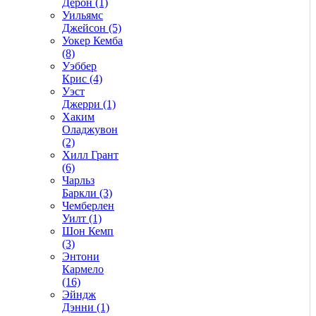
Дерон (1)
Уильямс
Джейсон (5)
Уокер Кемба
(8)
Уэббер
Крис (4)
Уэст
Джерри (1)
Хаким
Оладжувон
(2)
Хилл Грант
(6)
Чарльз
Баркли (3)
Чемберлен
Уилт (1)
Шон Кемп
(3)
Энтони
Кармело
(16)
Эйндж
Дэнни (1)