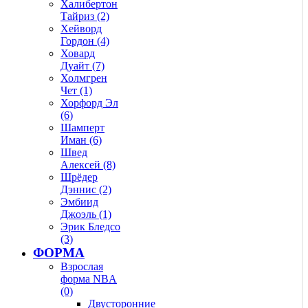
Халибертон
Тайриз (2)
Хейворд
Гордон (4)
Ховард
Дуайт (7)
Холмгрен
Чет (1)
Хорфорд Эл
(6)
Шамперт
Иман (6)
Швед
Алексей (8)
Шрёдер
Дэннис (2)
Эмбиид
Джоэль (1)
Эрик Бледсо
(3)
ФОРМА
Взрослая
форма NBA
(0)
Двусторонние