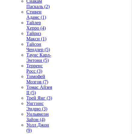
Сиакам
Паскаль (2)
Стивен
Адамс (1)
Тайлер
Херро (4)
Тайриз
Макси (1)
Тайсон
Чендлер (5)
Таунс Карл-
Энтони (5)
Терренс
Росс (3)
Тимофей
Мозгов (7)
Томас Айзея
II (5)
Трей Янг (3)
Уиггинс
Эндрю (3)
Уильямсон
Зайон (4)
Уолл Джон
(9)