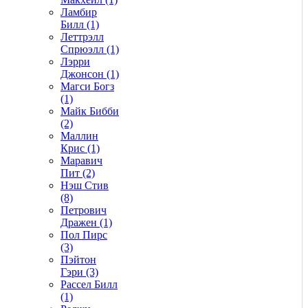
Ламбир
Билл (1)
Леттрэлл
Спрюэлл (1)
Лэрри
Джонсон (1)
Магси Богз
(1)
Майк Бибби
(2)
Маллин
Крис (1)
Маравич
Пит (2)
Нэш Стив
(8)
Петрович
Дражен (1)
Пол Пирс
(3)
Пэйтон
Гэри (3)
Рассел Билл
(1)