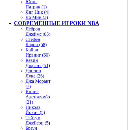
Юинг
Патрик (1)
Янг Ник (4)
Яо Мин (3)
СОВРЕМЕННЫЕ ИГРОКИ NBA
Леброн
Джеймс (85)
Стефен
Карри (58)
Кайри
Ирвинг (60)
Кевин
Дюрант (51)
Дончич
Лука (26)
Джа Морант
(7)
Яннис
Адетокумбо
(21)
Никола
Йокич (5)
Тэйтум
Джейсон (5)
Браун