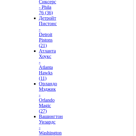
Сиксерс
- Phila
76 (36)
Детройт
Пистонс
-
Detroit
Pistons
(21)
Атланта
Хоукс
-
Atlanta
Hawks
(11)
Орландо
Мэджик
-
Orlando
Magic
(27)
Вашингтон
Уизардс
-
Washington