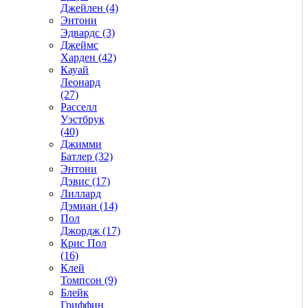
Джейлен (4)
Энтони
Эдвардс (3)
Джеймс
Харден (42)
Кауай
Леонард
(27)
Расселл
Уэстбрук
(40)
Джимми
Батлер (32)
Энтони
Дэвис (17)
Лиллард
Дэмиан (14)
Пол
Джордж (17)
Крис Пол
(16)
Клей
Томпсон (9)
Блейк
Гриффин