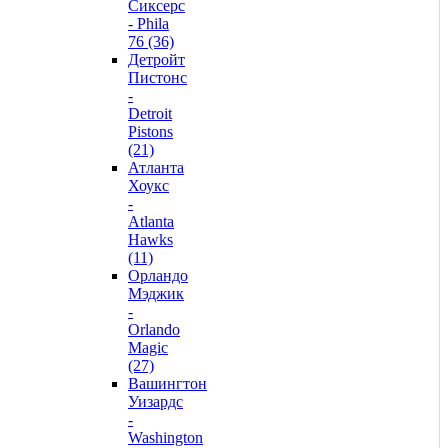
Сиксерс
- Phila
76 (36)
Детройт
Пистонс
-
Detroit
Pistons
(21)
Атланта
Хоукс
-
Atlanta
Hawks
(11)
Орландо
Мэджик
-
Orlando
Magic
(27)
Вашингтон
Уизардс
-
Washington