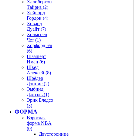
Халибертон
Тайриз (2)
Хейворд
Гордон (4)
Ховард
Дуайт (7)
Холмгрен
Чет (1)
Хорфорд Эл
(6)
Шамперт
Иман (6)
Швед
Алексей (8)
Шрёдер
Дэннис (2)
Эмбиид
Джоэль (1)
Эрик Бледсо
(3)
ФОРМА
Взрослая
форма NBA
(0)
Двусторонние