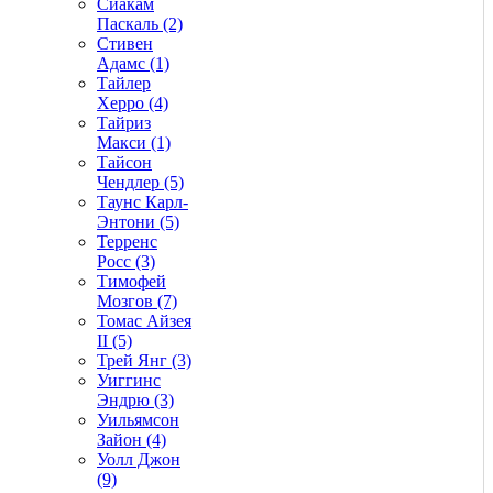
Сиакам
Паскаль (2)
Стивен
Адамс (1)
Тайлер
Херро (4)
Тайриз
Макси (1)
Тайсон
Чендлер (5)
Таунс Карл-
Энтони (5)
Терренс
Росс (3)
Тимофей
Мозгов (7)
Томас Айзея
II (5)
Трей Янг (3)
Уиггинс
Эндрю (3)
Уильямсон
Зайон (4)
Уолл Джон
(9)