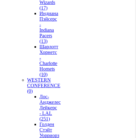
Wizards
(17)
Индиана
Пэйсерс
-
Indiana
Pacers
(13)
Шарлотт
Хорнетс
-
Charlotte
Hornets
(10)
WESTERN
CONFERENCE
(0)
Лос-
Анджелес
Лейкерс
- LAL
(251)
Голден
Стэйт
Уорриорз