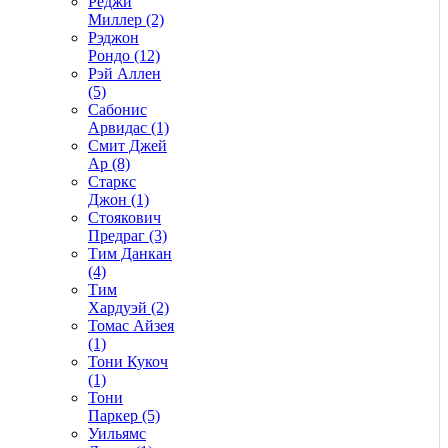
Реджи
Миллер (2)
Рэджон
Рондо (12)
Рэй Аллен
(5)
Сабонис
Арвидас (1)
Смит Джей
Ар (8)
Старкс
Джон (1)
Стоякович
Предраг (3)
Тим Данкан
(4)
Тим
Хардуэй (2)
Томас Айзея
(1)
Тони Кукоч
(1)
Тони
Паркер (5)
Уильямс