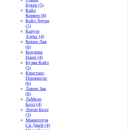
Букер (5)
Кайл
Корвер (8)
Кайл Лоури
(1)
Карузо
Алекс (4)
Кевин Лав
(6)
Кендрик
Нанн (4)
Кузма Кайл
(5)
Кристапс
Порзингис
(6)
Лавин Зак
(8)
ЛаМело
Болл (4)
Лонзо Болл
(3)
Макколлум
Си Джей (4)