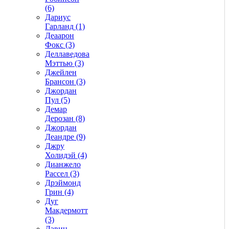
(6)
Дариус
Гарланд (1)
Деаарон
Фокс (3)
Деллаведова
Мэттью (3)
Джейлен
Брансон (3)
Джордан
Пул (5)
Демар
Дерозан (8)
Джордан
Деандре (9)
Джру
Холидэй (4)
Дианжело
Рассел (3)
Дрэймонд
Грин (4)
Дуг
Макдермотт
(3)
Дэвин