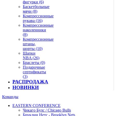
фигурки (6)
Баскетбольные
мячи (8)
Компрессионные
рукава (16)
Компрессионные
наколенники
(8)
Компрессионные
штаны,
шорты (10)
Шапки
NBA (26)
Браслеты (0)
Подарочные
сертификаты
(3)
РАСПРОДАЖА
НОВИНКИ
Команды
EASTERN CONFERENCE
Чикаго Булс / Chicago Bulls
Бруклин Нетс - Brooklyn Nets