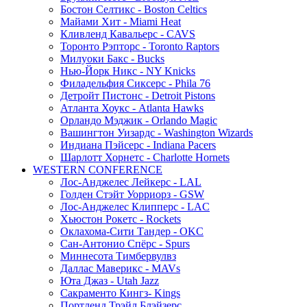
Бостон Селтикс - Boston Celtics
Майами Хит - Miami Heat
Кливленд Кавальерс - CAVS
Торонто Рэпторс - Toronto Raptors
Милуоки Бакс - Bucks
Нью-Йорк Никс - NY Knicks
Филадельфия Сиксерс - Phila 76
Детройт Пистонс - Detroit Pistons
Атланта Хоукс - Atlanta Hawks
Орландо Мэджик - Orlando Magic
Вашингтон Уизардс - Washington Wizards
Индиана Пэйсерс - Indiana Pacers
Шарлотт Хорнетс - Charlotte Hornets
WESTERN CONFERENCE
Лос-Анджелес Лейкерс - LAL
Голден Стэйт Уорриорз - GSW
Лос-Анджелес Клипперс - LAC
Хьюстон Рокетс - Rockets
Оклахома-Сити Тандер - OKC
Сан-Антонио Спёрс - Spurs
Миннесота Тимбервулвз
Даллас Маверикс - MAVs
Юта Джаз - Utah Jazz
Сакраменто Кингз- Kings
Портленд Трэйл Блэйзерс