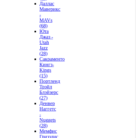
Даллас
Маверикс
-
MAVs
(68)
Юта
Джаз -
Utah
Jazz
(28)
Сакраменто
Кингз-
Kings
(15)
Портленд
Трэйл
Блэйзерс
(27)
Денвер
Наггетс
-
Nuggets
(28)
Мемфис
Гриззлис