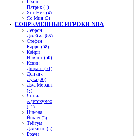
Юинг
Патрик (1)
Янг Ник (4)
Яо Мин (3)
СОВРЕМЕННЫЕ ИГРОКИ NBA
Леброн
Джеймс (85)
Стефен
Карри (58)
Кайри
Ирвинг (60)
Кевин
Дюрант (51)
Дончич
Лука (26)
Джа Морант
(7)
Яннис
Адетокумбо
(21)
Никола
Йокич (5)
Тэйтум
Джейсон (5)
Браун