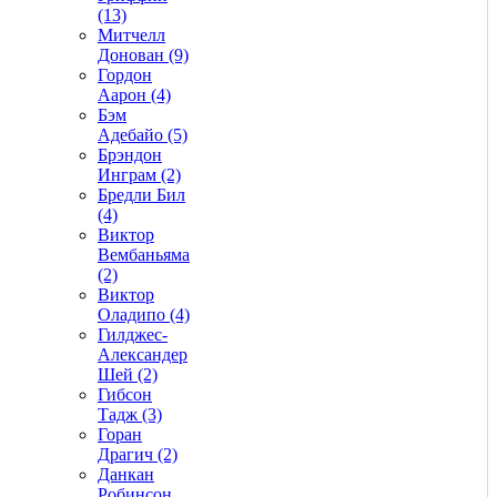
(13)
Митчелл
Донован (9)
Гордон
Аарон (4)
Бэм
Адебайо (5)
Брэндон
Инграм (2)
Бредли Бил
(4)
Виктор
Вембаньяма
(2)
Виктор
Оладипо (4)
Гилджес-
Александер
Шей (2)
Гибсон
Тадж (3)
Горан
Драгич (2)
Данкан
Робинсон