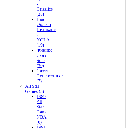
-
Grizzlies
(28)
Нью-
Орлеан
Пеликанс
-
NOLA
(19)
Финикс
Санз -
Suns
(30)
Сиэттл
Суперсоникс
(7)
All Star
Games (3)
1989
All
Star
Game
NBA
(0)
1991