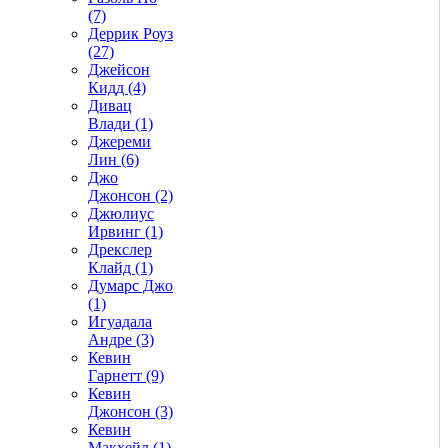
(7)
Деррик Роуз
(27)
Джейсон
Кидд (4)
Дивац
Влади (1)
Джереми
Лин (6)
Джо
Джонсон (2)
Джюлиус
Ирвинг (1)
Дрекслер
Клайд (1)
Думарс Джо
(1)
Игуадала
Андре (3)
Кевин
Гарнетт (9)
Кевин
Джонсон (3)
Кевин
Макхейл (1)