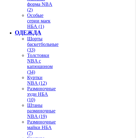
форма NBA
(2)
Особые
серии маек
НБА (1)
ОДЕЖДА
Шорты
баскетбольные
(33)
Толстовки
NBA с
капюшоном
(34)
Куртки
NBA (12)
Разминочные
худи НБА
(10)
Штаны
разминочные
NBA (19)
Разминочные
майки НБА
(7)