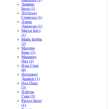
Ламбир
Билл (1)
Леттрэлл
Спрюэлл (1)
Лэрри
Джонсон (1)
Магси Богз
(1)
Майк Бибби
(2)
Маллин
Крис (1)
Маравич
Пит (2)
Нэш Стив
(8)
Петрович
Дражен (1)
Пол Пирс
(3)
Пэйтон
Гэри (3)
Рассел Билл
(1)