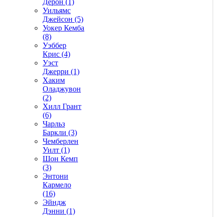
Дерон (1)
Уильямс
Джейсон (5)
Уокер Кемба
(8)
Уэббер
Крис (4)
Уэст
Джерри (1)
Хаким
Оладжувон
(2)
Хилл Грант
(6)
Чарльз
Баркли (3)
Чемберлен
Уилт (1)
Шон Кемп
(3)
Энтони
Кармело
(16)
Эйндж
Дэнни (1)