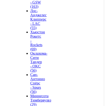
- GSW
(163)
Лос-
Анджелес
Клипперс
- LAC
(55)
Хьюстон
Рокетс
-
Rockets
(69)
Оклахома-
Сити
Тандер
- OKC
(56)
Сан-
Антонио
Спёрс
- Spurs
(56)
Миннесота
Тимбервулвз
(29)