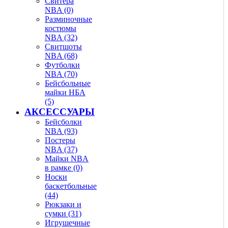
Свитера
NBA (0)
Разминочные
костюмы
NBA (32)
Свитшоты
NBA (68)
Футболки
NBA (70)
Бейсбольные
майки НБА
(5)
АКСЕССУАРЫ
Бейсболки
NBA (93)
Постеры
NBA (37)
Майки NBA
в рамке (0)
Носки
баскетбольные
(44)
Рюкзаки и
сумки (31)
Игрушечные