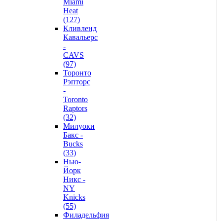
Miami
Heat
(127)
Кливленд
Кавальерс
-
CAVS
(97)
Торонто
Рэпторс
-
Toronto
Raptors
(32)
Милуоки
Бакс -
Bucks
(33)
Нью-
Йорк
Никс -
NY
Knicks
(55)
Филадельфия