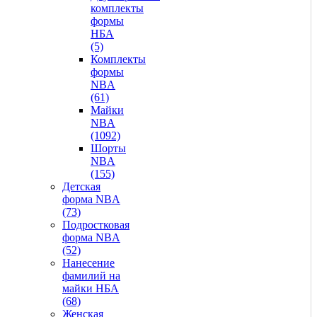
комплекты
формы
НБА
(5)
Комплекты
формы
NBA
(61)
Майки
NBA
(1092)
Шорты
NBA
(155)
Детская
форма NBA
(73)
Подростковая
форма NBA
(52)
Нанесение
фамилий на
майки НБА
(68)
Женская