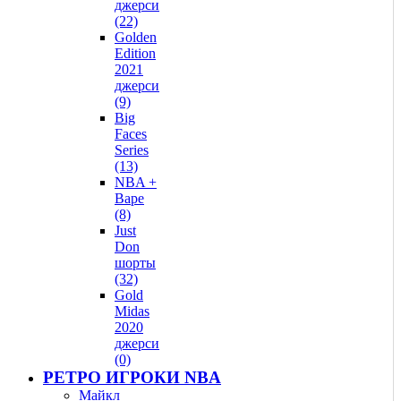
джерси
(22)
Golden
Edition
2021
джерси
(9)
Big
Faces
Series
(13)
NBA +
Bape
(8)
Just
Don
шорты
(32)
Gold
Midas
2020
джерси
(0)
РЕТРО ИГРОКИ NBA
Майкл