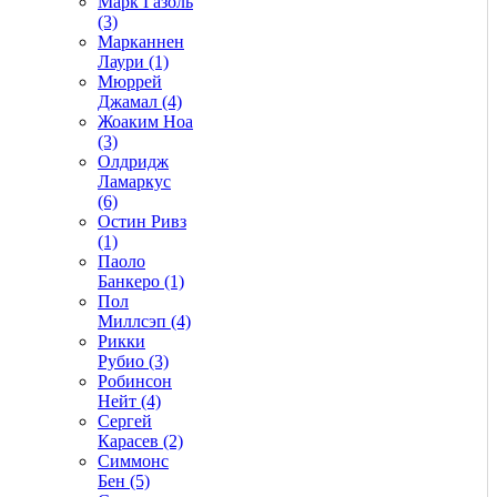
Марк Газоль
(3)
Марканнен
Лаури (1)
Мюррей
Джамал (4)
Жоаким Ноа
(3)
Олдридж
Ламаркус
(6)
Остин Ривз
(1)
Паоло
Банкеро (1)
Пол
Миллсэп (4)
Рикки
Рубио (3)
Робинсон
Нейт (4)
Сергей
Карасев (2)
Симмонс
Бен (5)