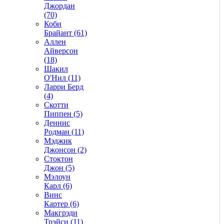
Джордан
(70)
Коби
Брайант (61)
Аллен
Айверсон
(18)
Шакил
О'Нил (11)
Ларри Берд
(4)
Скотти
Пиппен (5)
Деннис
Родман (11)
Мэджик
Джонсон (2)
Стоктон
Джон (5)
Мэлоун
Карл (6)
Винс
Картер (6)
Макгрэди
Трэйси (11)