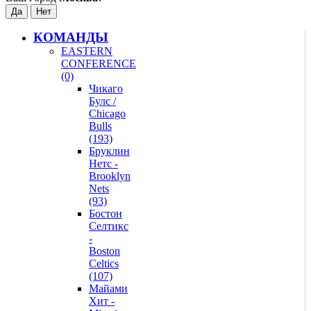
КОМАНДЫ
EASTERN
CONFERENCE
(0)
Чикаго
Булс /
Chicago
Bulls
(193)
Бруклин
Нетс -
Brooklyn
Nets
(93)
Бостон
Селтикс
-
Boston
Celtics
(107)
Майами
Хит -