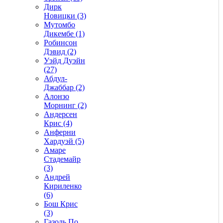
Дирк
Новицки (3)
Мутомбо
Дикембе (1)
Робинсон
Дэвид (2)
Уэйд Дуэйн
(27)
Абдул-
Джаббар (2)
Алонзо
Морнинг (2)
Андерсен
Крис (4)
Анферни
Xардуэй (5)
Амаре
Стадемайр
(3)
Андрей
Кириленко
(6)
Бош Крис
(3)
Газоль По