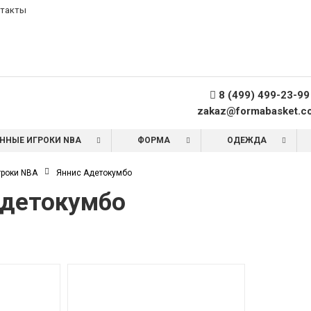
такты
8 (499) 499-23-99
zakaz@formabasket.c
ННЫЕ ИГРОКИ NBA
ФОРМА
ОДЕЖДА
роки NBA
Яннис Адетокумбо
Адетокумбо