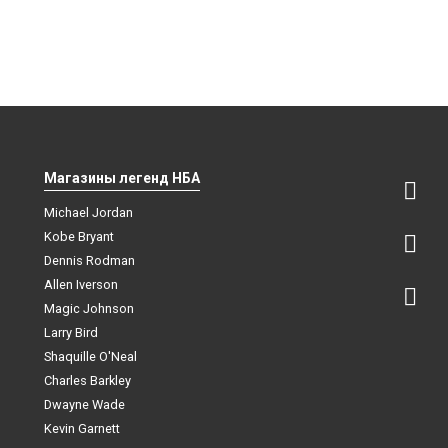
Магазины легенд НБА
Michael Jordan
Kobe Bryant
Dennis Rodman
Allen Iverson
Magic Johnson
Larry Bird
Shaquille O'Neal
Charles Barkley
Dwayne Wade
Kevin Garnett