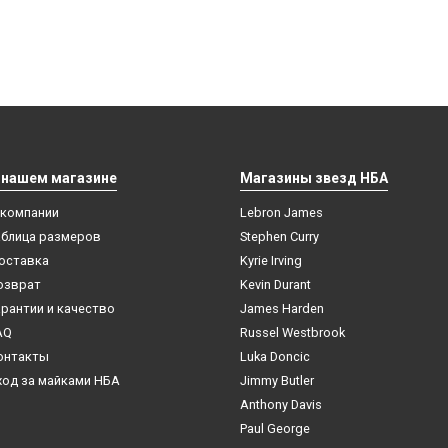
 нашем магазине
Магазины звезд НБА
 компании
Lebron James
аблица размеров
Stephen Curry
оставка
Kyrie Irving
озврат
Kevin Durant
арантии и качество
James Harden
AQ
Russel Westbrook
онтакты
Luka Doncic
ход за майками НБА
Jimmy Butler
Anthony Davis
Paul George