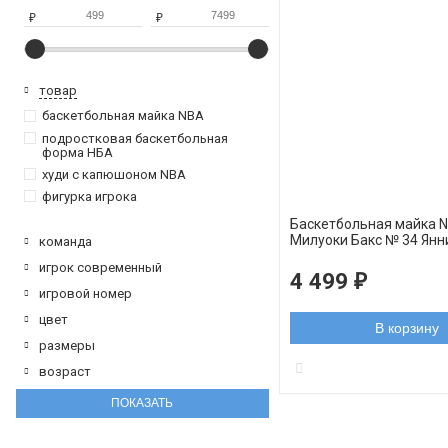
₽
₽
товар
баскетбольная майка NBA
подростковая баскетбольная
форма НБА
худи с капюшоном NBA
фигурка игрока
Баскетбольная майка 
Милуоки Бакс № 34 Янн
команда
Антетокумпо Golden Edi
игрок современный
swingman
4 499
₽
игровой номер
цвет
В корзину
размеры
возраст