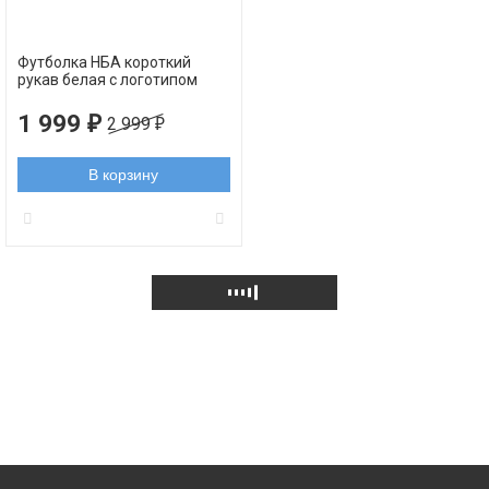
Футболка НБА короткий
рукав белая с логотипом
Милуоки Бакс
1 999
2 999
₽
₽
В корзину