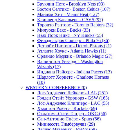
Бруклин Нетс - Brooklyn Nets (93)
Бостон Селтикс - Boston Celtics (107)
Майами Хит - Miami Heat (127)
Кливленд Кавальерс - CAVS (97)
Торонто Рэпторс - Toronto Raptors (32)
Милуоки Бакс - Bucks (33)
Нью-Йорк Никс - NY Knicks (55)
Филадельфия Сиксерс - Phila 76 (36)
Детройт Пистонс - Detroit Pistons (21)
Атланта Хоукс - Atlanta Hawks (11)
Орландо Мэджик - Orlando Magic (27)
Вашингтон Уизардс - Washington
Wizards (17)
Индиана Пэйсерс - Indiana Pacers (13)
Шарлотт Хорнетс - Charlotte Hornets
(10)
WESTERN CONFERENCE (0)
Лос-Анджелес Лейкерс - LAL (251)
Голден Стэйт Уорриорз - GSW (163)
Лос-Анджелес Клипперс - LAC (55)
Хьюстон Рокетс - Rockets (69)
Оклахома-Сити Тандер - OKC (56)
Сан-Антонио Спёрс - Spurs (56)
Миннесота Тимбервулвз (29)
Даллас Маверикс - MAVs (68)