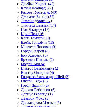
Джеймс Харден (42)
Кауай Леонард (27)
Расселл Уэстбрук (40)
Джимми Батлер (32)
Энтони Дэвис (17)
Лиллард Дэмиан (14)
Пол Джордж (17)
Крис Пол (16)
Клей Томпсон (9)
Блейк Гриффин (13)
Митчелл Донован (9)
Гордон Аарон (4)
Бэм Адебайо (5)
Брэндон Инграм (2)
Бредли Бил (4)
Виктор Вембаньяма (2)
Виктор Оладипо (4)
Гилджес-Александер Шей (2)
Гибсон Тадж (3)
Горан Драгич (2)
Данкан Робинсон (6)
Дариус Гарланд (1)
Деаарон Фокс (3)
Деллаведова Мэттью (3)
Джейлен Брансон (3)