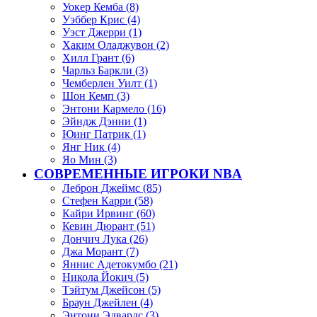
Уокер Кемба (8)
Уэббер Крис (4)
Уэст Джерри (1)
Хаким Оладжувон (2)
Хилл Грант (6)
Чарльз Баркли (3)
Чемберлен Уилт (1)
Шон Кемп (3)
Энтони Кармело (16)
Эйндж Дэнни (1)
Юинг Патрик (1)
Янг Ник (4)
Яо Мин (3)
СОВРЕМЕННЫЕ ИГРОКИ NBA
Леброн Джеймс (85)
Стефен Карри (58)
Кайри Ирвинг (60)
Кевин Дюрант (51)
Дончич Лука (26)
Джа Морант (7)
Яннис Адетокумбо (21)
Никола Йокич (5)
Тэйтум Джейсон (5)
Браун Джейлен (4)
Энтони Эдвардс (3)