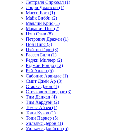
Леттрэлл Спрюэлл (1)
Лэрри Джонсон (1)
Магси Богз (1)
Майк Бибби (2)
Маллин Крис (1)
Маравич Пит (2)
Нэш Стив (8)
Петрович Дражен (1)
Пол Пирс (3)
Пэйтон Гэри (3)
Рассел Билл (1)
Реджи Миллер (2)
Рэджон Рондо (12)
Рэй Аллен (5)
Сабонис Арвидас (1)
Смит Джей Ар (8)
Старкс Джон (1)
Стоякович Предраг (3)
Тим Данкан (4)
Тим Хардуэй (2)
Томас Айзея (1)
Тони Кукоч (1)
Тони Паркер (5)
Уильямс Дерон (1)
Уильямс Джейсон (5)