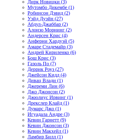
Дирк Новицки (3)
Мутомбо Дикембе (1)
Робинсон Дэвид (2)
Уэйд Дуэйн (27)
Абдул-Джаббар (2)
Алонзо Морнинг (2)
Андерсен Крис (4)
Анферни Xардуэй (5)
Амаре Стадемайр (3)
Андрей Кириленко (6)
Бош Крис (3)
Газоль По (7)
Деррик Роуз (27)
Джейсон Кидд (4)
Дивац Влади (1)
Джереми Лин (6)
Джо Джонсон (2)
Джюлиус Ирвинг (1)
Дрекслер Клайд (1)
Думарс Джо (1)
Игуадала Андре (3)
Кевин Гарнетт (9)
Кевин Джонсон (3)
Кевин Макхейл (1)
Ламбир Билл (1)