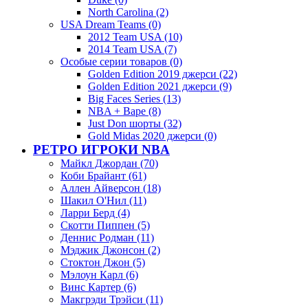
North Carolina (2)
USA Dream Teams (0)
2012 Team USA (10)
2014 Team USA (7)
Особые серии товаров (0)
Golden Edition 2019 джерси (22)
Golden Edition 2021 джерси (9)
Big Faces Series (13)
NBA + Bape (8)
Just Don шорты (32)
Gold Midas 2020 джерси (0)
РЕТРО ИГРОКИ NBA
Майкл Джордан (70)
Коби Брайант (61)
Аллен Айверсон (18)
Шакил О'Нил (11)
Ларри Берд (4)
Скотти Пиппен (5)
Деннис Родман (11)
Мэджик Джонсон (2)
Стоктон Джон (5)
Мэлоун Карл (6)
Винс Картер (6)
Макгрэди Трэйси (11)