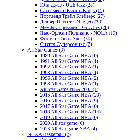
Юта Джаз - Utah Jazz (28)
Сакраменто Кингз- Kings (15)
Портленд Трэйл Блэйзерс (27)
Денвер Наггетс -Nuggets (28)
Мемфис Гриззлис - Grizzlies (28)
Нью-Орлеан Пеликанс - NOLA (19)
Финикс Санз - Suns (30)
Сиэттл Суперсоникс (7)
All Star Games (3)
1989 All Star Game NBA (0)
1991 All Star Game NBA (1)
1992 All Star Game NBA (1)
1993 All Star Game NBA (1)
1996 All Star Game NBA (2)
1998 All Star Game NBA (1)
All Star Game NBA 2003 (1)
2015 All Star Game NBA (28)
2016 All Star Game NBA (9)
2017 All Star Game NBA (0)
2018 All Star Game NBA (14)
2019 All Star Game NBA (0)
2020 All star game (0)
2023 All Star game NBA (4)
NCAA Basketball (2)
Duke (0)