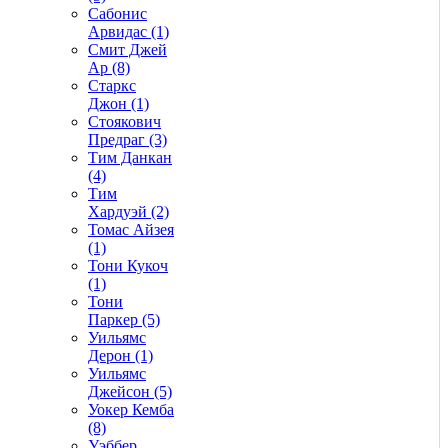
Сабонис
Арвидас (1)
Смит Джей
Ар (8)
Старкс
Джон (1)
Стоякович
Предраг (3)
Тим Данкан
(4)
Тим
Хардуэй (2)
Томас Айзея
(1)
Тони Кукоч
(1)
Тони
Паркер (5)
Уильямс
Дерон (1)
Уильямс
Джейсон (5)
Уокер Кемба
(8)
Уэббер