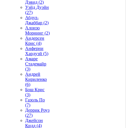
Дэвид (2)
Уэйд Дуэйн
(27)
Абдул-
Джаббар (2)
Алонзо
Морнинг (2)
Андерсен
Крис (4)
Анферни
Xардуэй (5)
Амаре
Стадемайр
(3)
Андрей
Кириленко
(6)
Бош Крис
(3)
Газоль По
(7)
Деррик Роуз
(27)
Джейсон
Кидд (4)