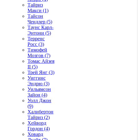
Тайриз
Макси (1)
Тайсон
Чендлер (5)
Таунс Карл-
Энтони (5)
Терренс
Росс (3)
Тимофей
Мозгов (7)
Томас Айзея
II (5)
Трей Янг (3)
Уиггинс
Эндрю (3)
Уильямсон
Зайон (4)
Уолл Джон
(9)
Халибертон
Тайриз (2)
Хейворд
Гордон (4)
Ховард
Дуайт (7)