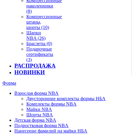
Компрессионные
наколенники
(8)
Компрессионные
штаны,
шорты (10)
Шапки
NBA (26)
Браслеты (0)
Подарочные
сертификаты
(3)
РАСПРОДАЖА
НОВИНКИ
Форма
Взрослая форма NBA
Двусторонние комплекты формы НБА
Комплекты формы NBA
Майки NBA
Шорты NBA
Детская форма NBA
Подростковая форма NBA
Нанесение фамилий на майки НБА