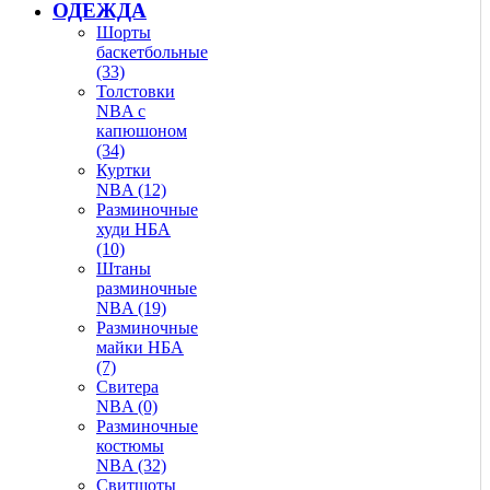
ОДЕЖДА
Шорты
баскетбольные
(33)
Толстовки
NBA с
капюшоном
(34)
Куртки
NBA (12)
Разминочные
худи НБА
(10)
Штаны
разминочные
NBA (19)
Разминочные
майки НБА
(7)
Свитера
NBA (0)
Разминочные
костюмы
NBA (32)
Свитшоты