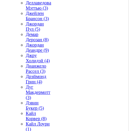
Деллаведова
Мэттью (3)
Джейлен
Брансон (3)
Джордан
Пул (5)
Демар
Дерозан (8)
Джордан
Деандре (9)
Джру
Холидэй (4)
Дианжело
Рассел (3)
Дрэймонд
Грин (4)
Дуг
Макдермотт
(3)
Дэвин
Букер (5)
Кайл
Корвер (8)
Кайл Лоури
(1)