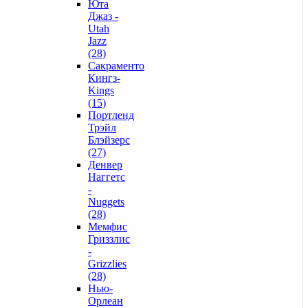
Юта
Джаз -
Utah
Jazz
(28)
Сакраменто
Кингз-
Kings
(15)
Портленд
Трэйл
Блэйзерс
(27)
Денвер
Наггетс
-
Nuggets
(28)
Мемфис
Гриззлис
-
Grizzlies
(28)
Нью-
Орлеан