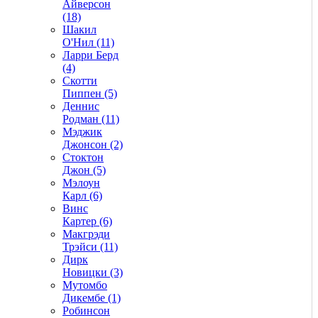
Айверсон
(18)
Шакил
О'Нил (11)
Ларри Берд
(4)
Скотти
Пиппен (5)
Деннис
Родман (11)
Мэджик
Джонсон (2)
Стоктон
Джон (5)
Мэлоун
Карл (6)
Винс
Картер (6)
Макгрэди
Трэйси (11)
Дирк
Новицки (3)
Мутомбо
Дикембе (1)
Робинсон