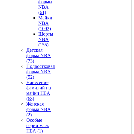
формы
NBA
(61)
Майки
NBA
(1092)
Шорты
NBA
(155)
Детская
форма NBA
(73)
Подростковая
форма NBA
(52)
Нанесение
фамилий на
майки НБА
(68)
Женская
форма NBA
(2)
Особые
серии маек
НБА (1)