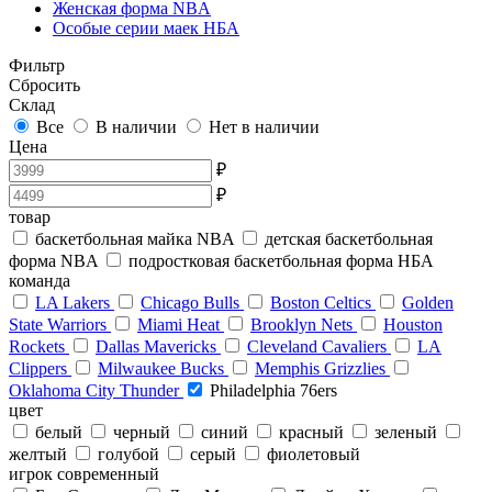
Женская форма NBA
Особые серии маек НБА
Фильтр
Сбросить
Склад
Все
В наличии
Нет в наличии
Цена
₽
₽
товар
баскетбольная майка NBA
детская баскетбольная
форма NBA
подростковая баскетбольная форма НБА
команда
LA Lakers
Chicago Bulls
Boston Celtics
Golden
State Warriors
Miami Heat
Brooklyn Nets
Houston
Rockets
Dallas Mavericks
Cleveland Cavaliers
LA
Clippers
Milwaukee Bucks
Memphis Grizzlies
Oklahoma City Thunder
Philadelphia 76ers
цвет
белый
черный
синий
красный
зеленый
желтый
голубой
серый
фиолетовый
игрок современный