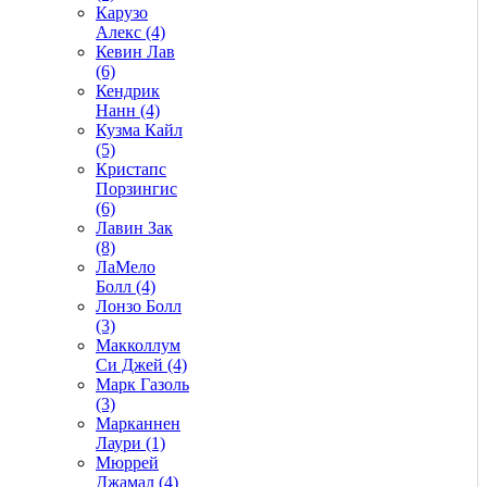
Карузо
Алекс (4)
Кевин Лав
(6)
Кендрик
Нанн (4)
Кузма Кайл
(5)
Кристапс
Порзингис
(6)
Лавин Зак
(8)
ЛаМело
Болл (4)
Лонзо Болл
(3)
Макколлум
Си Джей (4)
Марк Газоль
(3)
Марканнен
Лаури (1)
Мюррей
Джамал (4)