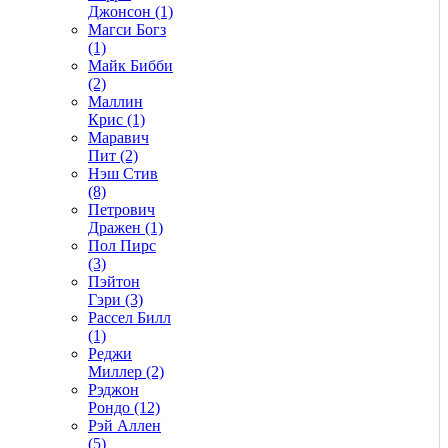
Джонсон (1)
Магси Богз
(1)
Майк Бибби
(2)
Маллин
Крис (1)
Маравич
Пит (2)
Нэш Стив
(8)
Петрович
Дражен (1)
Пол Пирс
(3)
Пэйтон
Гэри (3)
Рассел Билл
(1)
Реджи
Миллер (2)
Рэджон
Рондо (12)
Рэй Аллен
(5)