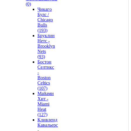
(0)
Чикаго
Булс /
Chicago
Bulls
(193)
Бруклин
Нетс -
Brooklyn
Nets
(93)
Бостон
Селтикс
-
Boston
Celtics
(107)
Майами
Хит -
Miami
Heat
(127)
Кливленд
Кавальерс
-