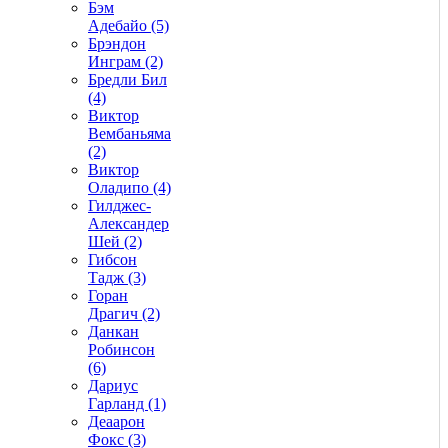
Бэм
Адебайо (5)
Брэндон
Инграм (2)
Бредли Бил
(4)
Виктор
Вембаньяма
(2)
Виктор
Оладипо (4)
Гилджес-
Александер
Шей (2)
Гибсон
Тадж (3)
Горан
Драгич (2)
Данкан
Робинсон
(6)
Дариус
Гарланд (1)
Деаарон
Фокс (3)