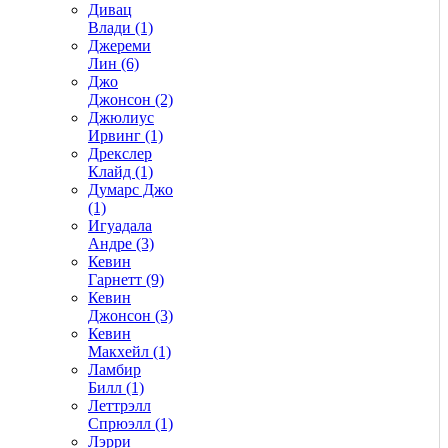
Дивац
Влади (1)
Джереми
Лин (6)
Джо
Джонсон (2)
Джюлиус
Ирвинг (1)
Дрекслер
Клайд (1)
Думарс Джо
(1)
Игуадала
Андре (3)
Кевин
Гарнетт (9)
Кевин
Джонсон (3)
Кевин
Макхейл (1)
Ламбир
Билл (1)
Леттрэлл
Спрюэлл (1)
Лэрри