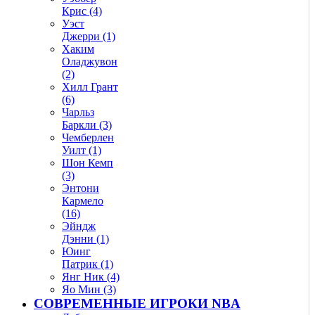
Крис (4)
Уэст
Джерри (1)
Хаким
Оладжувон
(2)
Хилл Грант
(6)
Чарльз
Баркли (3)
Чемберлен
Уилт (1)
Шон Кемп
(3)
Энтони
Кармело
(16)
Эйндж
Дэнни (1)
Юинг
Патрик (1)
Янг Ник (4)
Яо Мин (3)
СОВРЕМЕННЫЕ ИГРОКИ NBA