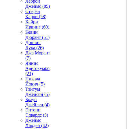
Леброн
Джеймс (85)
Стефен
Карри (58)
Кайри
Ирвинг (60)
Кевин
Дюрант (51)
Дончич
Лука (26)
Джа Морант
(7)
Яннис
Адетокумбо
(21)
Никола
Йокич (5)
Тэйтум
Джейсон (5)
Браун
Джейлен (4)
Энтони
Эдвардс (3)
Джеймс
Харден (42)