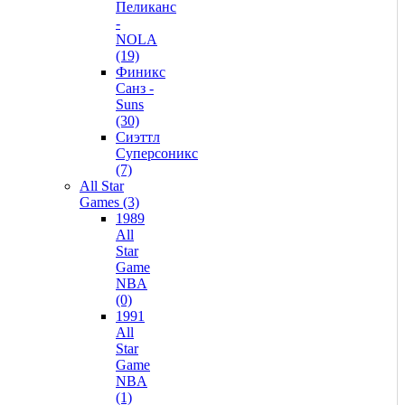
Пеликанс
-
NOLA
(19)
Финикс
Санз -
Suns
(30)
Сиэттл
Суперсоникс
(7)
All Star
Games (3)
1989
All
Star
Game
NBA
(0)
1991
All
Star
Game
NBA
(1)