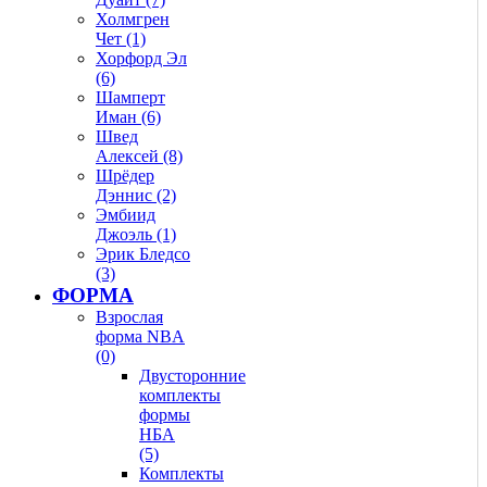
Холмгрен
Чет (1)
Хорфорд Эл
(6)
Шамперт
Иман (6)
Швед
Алексей (8)
Шрёдер
Дэннис (2)
Эмбиид
Джоэль (1)
Эрик Бледсо
(3)
ФОРМА
Взрослая
форма NBA
(0)
Двусторонние
комплекты
формы
НБА
(5)
Комплекты