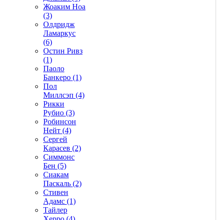
Жоаким Ноа
(3)
Олдридж
Ламаркус
(6)
Остин Ривз
(1)
Паоло
Банкеро (1)
Пол
Миллсэп (4)
Рикки
Рубио (3)
Робинсон
Нейт (4)
Сергей
Карасев (2)
Симмонс
Бен (5)
Сиакам
Паскаль (2)
Стивен
Адамс (1)
Тайлер
Херро (4)