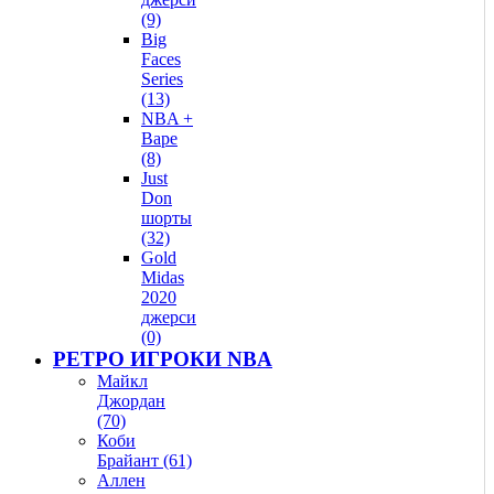
(9)
Big
Faces
Series
(13)
NBA +
Bape
(8)
Just
Don
шорты
(32)
Gold
Midas
2020
джерси
(0)
РЕТРО ИГРОКИ NBA
Майкл
Джордан
(70)
Коби
Брайант (61)
Аллен