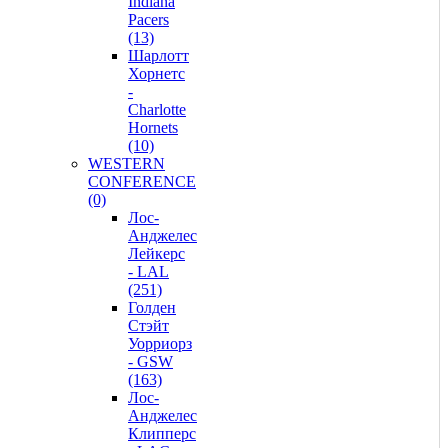
Indiana
Pacers
(13)
Шарлотт
Хорнетс
-
Charlotte
Hornets
(10)
WESTERN
CONFERENCE
(0)
Лос-
Анджелес
Лейкерс
- LAL
(251)
Голден
Стэйт
Уорриорз
- GSW
(163)
Лос-
Анджелес
Клипперс