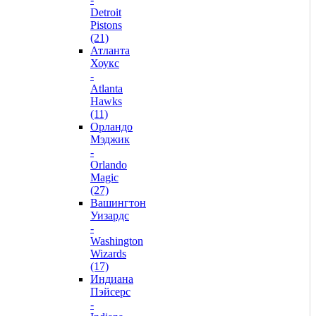
Detroit
Pistons
(21)
Атланта
Хоукс
-
Atlanta
Hawks
(11)
Орландо
Мэджик
-
Orlando
Magic
(27)
Вашингтон
Уизардс
-
Washington
Wizards
(17)
Индиана
Пэйсерс
-