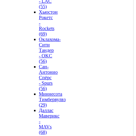
- LAC
(55)
Хьюстон
Рокетс
-
Rockets
(69)
Оклахома-
Сити
Тандер
- OKC
(56)
Сан-
Антонио
Спёрс
- Spurs
(56)
Миннесота
Тимбервулвз
(29)
Даллас
Маверикс
-
MAVs
(68)