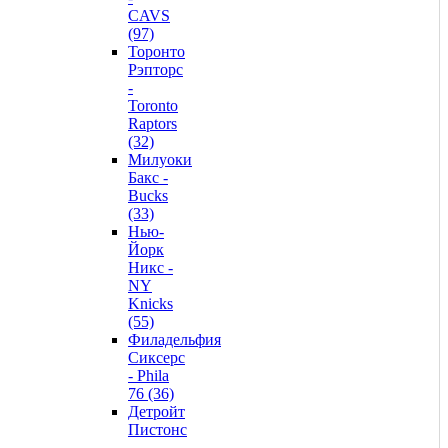
CAVS
(97)
Торонто
Рэпторс
-
Toronto
Raptors
(32)
Милуоки
Бакс -
Bucks
(33)
Нью-
Йорк
Никс -
NY
Knicks
(55)
Филадельфия
Сиксерс
- Phila
76 (36)
Детройт
Пистонс
-