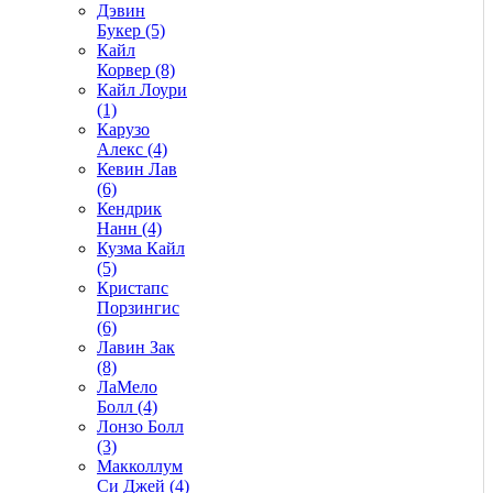
Дэвин
Букер (5)
Кайл
Корвер (8)
Кайл Лоури
(1)
Карузо
Алекс (4)
Кевин Лав
(6)
Кендрик
Нанн (4)
Кузма Кайл
(5)
Кристапс
Порзингис
(6)
Лавин Зак
(8)
ЛаМело
Болл (4)
Лонзо Болл
(3)
Макколлум
Си Джей (4)