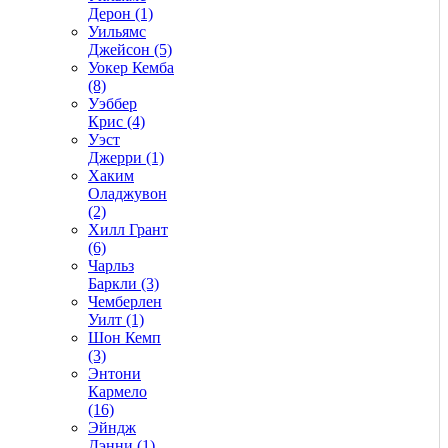
Дерон (1)
Уильямс
Джейсон (5)
Уокер Кемба
(8)
Уэббер
Крис (4)
Уэст
Джерри (1)
Хаким
Оладжувон
(2)
Хилл Грант
(6)
Чарльз
Баркли (3)
Чемберлен
Уилт (1)
Шон Кемп
(3)
Энтони
Кармело
(16)
Эйндж
Дэнни (1)