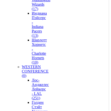
Wizards
(17)
Индиана
Пэйсерс
-
Indiana
Pacers
(13)
Шарлотт
Хорнетс
-
Charlotte
Hornets
(10)
WESTERN
CONFERENCE
(0)
Лос-
Анджелес
Лейкерс
- LAL
(251)
Голден
Стэйт