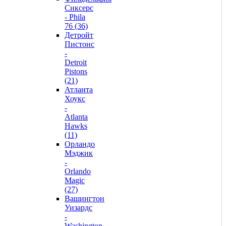
Сиксерс
- Phila
76 (36)
Детройт
Пистонс
-
Detroit
Pistons
(21)
Атланта
Хоукс
-
Atlanta
Hawks
(11)
Орландо
Мэджик
-
Orlando
Magic
(27)
Вашингтон
Уизардс
-
Washington