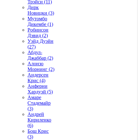
Трэйси (11)
Дирк
Новицки (3)
Мутомбо
Дикембе (1)
Робинсон
Дэвид (2)
Уэйд Дуэйн
(27)
Абдул-
Джаббар (2)
Алонзо
Морнинг (2)
Андерсен
Крис (4)
Анферни
Xардуэй (5)
Амаре
Стадемайр
(3)
Андрей
Кириленко
(6)
Бош Крис
(3)