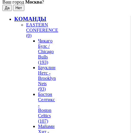
Ваш город
Москва
?
КОМАНДЫ
EASTERN
CONFERENCE
(0)
Чикаго
Булс /
Chicago
Bulls
(193)
Бруклин
Нетс -
Brooklyn
Nets
(93)
Бостон
Селтикс
-
Boston
Celtics
(107)
Майами
Хит -