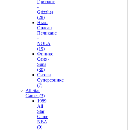
Гриззлис
-
Grizzlies
(28)
Нью-
Орлеан
Пеликанс
-
NOLA
(19)
Финикс
Санз -
Suns
(30)
Сиэттл
Суперсоникс
(7)
All Star
Games (3)
1989
All
Star
Game
NBA
(0)