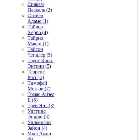
Сиакам
Паскаль (2)
Стивен
Адамс (1)
Тайлер
Херро (4)
Тайриз
Макси (1)
Тайсон
Чендлер (5)
Таунс Карл-
Энтони (5)
Терренс
Росс (3)
Тимофей
Мозгов (7)
Томас Айзея
II (5)
Трей Янг (3)
Уиггинс
Эндрю (3)
Уильямсон
Зайон (4)
Уолл Джон
(9)