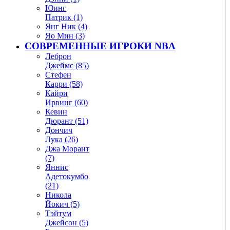
Юинг
Патрик (1)
Янг Ник (4)
Яо Мин (3)
СОВРЕМЕННЫЕ ИГРОКИ NBA
Леброн
Джеймс (85)
Стефен
Карри (58)
Кайри
Ирвинг (60)
Кевин
Дюрант (51)
Дончич
Лука (26)
Джа Морант
(7)
Яннис
Адетокумбо
(21)
Никола
Йокич (5)
Тэйтум
Джейсон (5)