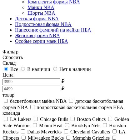
Комплекты формы NBA
Майки NBA
Шорты NBA
Детская форма NBA
Подростковая форма NBA
Нанесение фамилий на майки НБА
Женская форма NBA
Особые серии маек НБА
Фильтр
Сбросить
Склад
Все
В наличии
Нет в наличии
Цена
₽
₽
товар
баскетбольная майка NBA
детская баскетбольная
форма NBA
подростковая баскетбольная форма НБА
команда
LA Lakers
Chicago Bulls
Boston Celtics
Golden
State Warriors
Miami Heat
Brooklyn Nets
Houston
Rockets
Dallas Mavericks
Cleveland Cavaliers
LA
Clippers
Milwaukee Bucks
Memphis Grizzlies