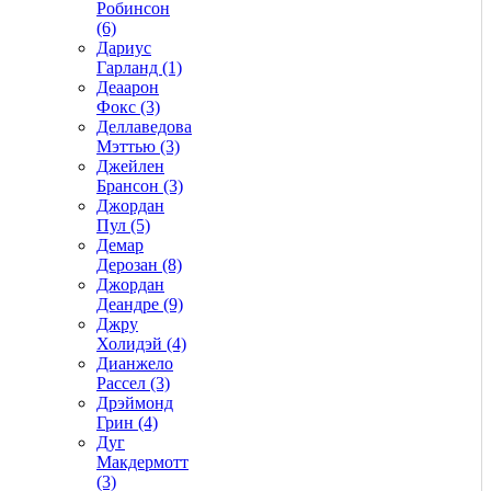
Робинсон
(6)
Дариус
Гарланд (1)
Деаарон
Фокс (3)
Деллаведова
Мэттью (3)
Джейлен
Брансон (3)
Джордан
Пул (5)
Демар
Дерозан (8)
Джордан
Деандре (9)
Джру
Холидэй (4)
Дианжело
Рассел (3)
Дрэймонд
Грин (4)
Дуг
Макдермотт
(3)