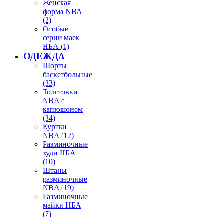
Женская
форма NBA
(2)
Особые
серии маек
НБА (1)
ОДЕЖДА
Шорты
баскетбольные
(33)
Толстовки
NBA с
капюшоном
(34)
Куртки
NBA (12)
Разминочные
худи НБА
(10)
Штаны
разминочные
NBA (19)
Разминочные
майки НБА
(7)