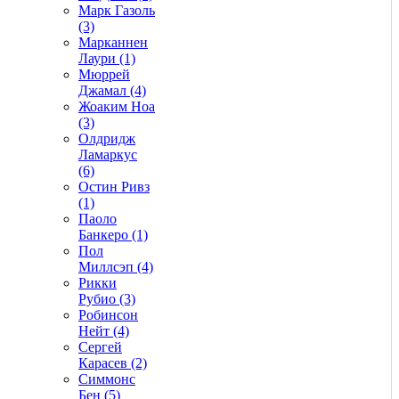
Марк Газоль
(3)
Марканнен
Лаури (1)
Мюррей
Джамал (4)
Жоаким Ноа
(3)
Олдридж
Ламаркус
(6)
Остин Ривз
(1)
Паоло
Банкеро (1)
Пол
Миллсэп (4)
Рикки
Рубио (3)
Робинсон
Нейт (4)
Сергей
Карасев (2)
Симмонс
Бен (5)