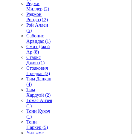
Реджи
Миллер (2)
Рэджон
Рондо (12)
Рэй Аллен
(5)
Сабонис
Арвидас (1)
Смит Джей
Ар (8)
Старкс
Джон (1)
Стоякович
Предраг (3)
Тим Данкан
(4)
Тим
Хардуэй (2)
Томас Айзея
(1)
Тони Кукоч
(1)
Тони
Паркер (5)
Уильямс