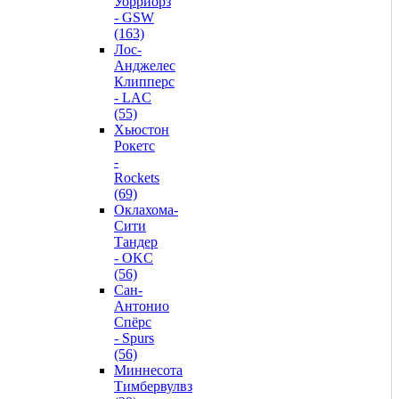
Уорриорз
- GSW
(163)
Лос-
Анджелес
Клипперс
- LAC
(55)
Хьюстон
Рокетс
-
Rockets
(69)
Оклахома-
Сити
Тандер
- OKC
(56)
Сан-
Антонио
Спёрс
- Spurs
(56)
Миннесота
Тимбервулвз