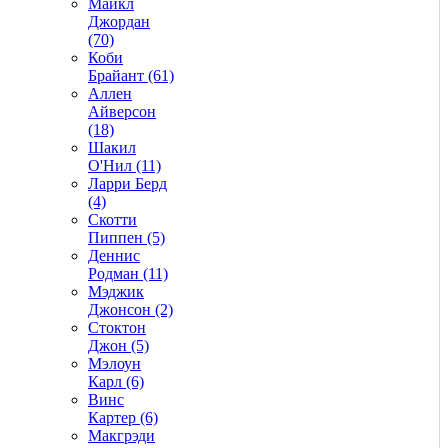
Майкл
Джордан
(70)
Коби
Брайант (61)
Аллен
Айверсон
(18)
Шакил
О'Нил (11)
Ларри Берд
(4)
Скотти
Пиппен (5)
Деннис
Родман (11)
Мэджик
Джонсон (2)
Стоктон
Джон (5)
Мэлоун
Карл (6)
Винс
Картер (6)
Макгрэди