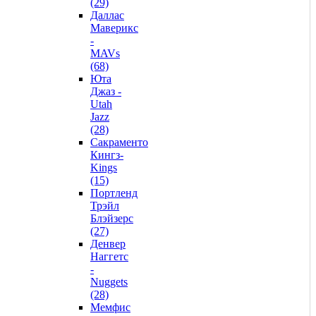
(29)
Даллас
Маверикс
-
MAVs
(68)
Юта
Джаз -
Utah
Jazz
(28)
Сакраменто
Кингз-
Kings
(15)
Портленд
Трэйл
Блэйзерс
(27)
Денвер
Наггетс
-
Nuggets
(28)
Мемфис