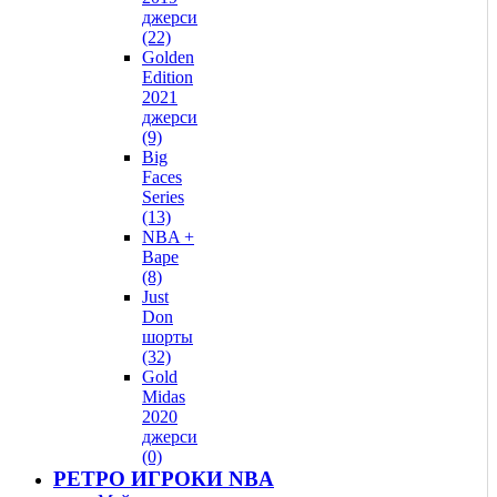
джерси
(22)
Golden
Edition
2021
джерси
(9)
Big
Faces
Series
(13)
NBA +
Bape
(8)
Just
Don
шорты
(32)
Gold
Midas
2020
джерси
(0)
РЕТРО ИГРОКИ NBA