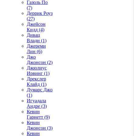
Газоль По
(7)
Деррик Роуз
(27)
Джейсон
Кидд (4)
Дивац
Влади (1)
Джереми
Лин (6)
Джо
Джонсон (2)
Джюлиус
Ирвинг (1)
Дрекслер
Клайд (1)
Думарс Джо
(1)
Игуадала
Андре (3)
Кевин
Гарнетт (9)
Кевин
Джонсон (3)
Кевин