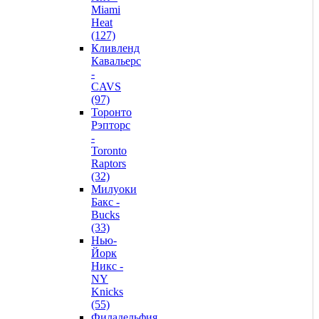
Miami
Heat
(127)
Кливленд
Кавальерс
-
CAVS
(97)
Торонто
Рэпторс
-
Toronto
Raptors
(32)
Милуоки
Бакс -
Bucks
(33)
Нью-
Йорк
Никс -
NY
Knicks
(55)
Филадельфия