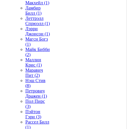
Макхейл (1)
Ламбир
Билл (1)
Леттрэлл
Спрюэлл (1)
Лэрри
Джонсон (1)
Магси Богз
(1)
Майк Бибби
(2)
Маллин
Крис (1)
Маравич
Пит (2)
Нэш Стив
(8)
Петрович
Дражен (1)
Пол Пирс
(3)
Пэйтон
Гэри (3)
Рассел Билл
(1)