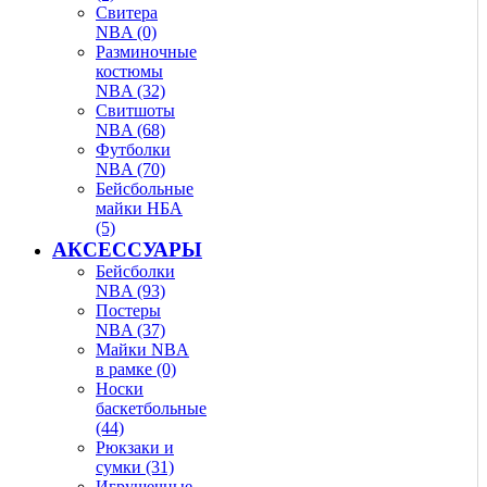
Свитера
NBA (0)
Разминочные
костюмы
NBA (32)
Свитшоты
NBA (68)
Футболки
NBA (70)
Бейсбольные
майки НБА
(5)
АКСЕССУАРЫ
Бейсболки
NBA (93)
Постеры
NBA (37)
Майки NBA
в рамке (0)
Носки
баскетбольные
(44)
Рюкзаки и
сумки (31)
Игрушечные