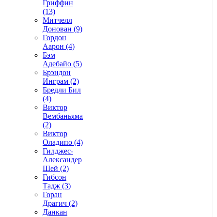
Гриффин
(13)
Митчелл
Донован (9)
Гордон
Аарон (4)
Бэм
Адебайо (5)
Брэндон
Инграм (2)
Бредли Бил
(4)
Виктор
Вембаньяма
(2)
Виктор
Оладипо (4)
Гилджес-
Александер
Шей (2)
Гибсон
Тадж (3)
Горан
Драгич (2)
Данкан