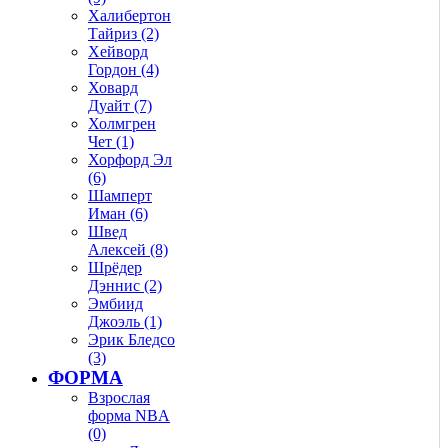
Халибертон
Тайриз (2)
Хейворд
Гордон (4)
Ховард
Дуайт (7)
Холмгрен
Чет (1)
Хорфорд Эл
(6)
Шамперт
Иман (6)
Швед
Алексей (8)
Шрёдер
Дэннис (2)
Эмбиид
Джоэль (1)
Эрик Бледсо
(3)
ФОРМА
Взрослая
форма NBA
(0)