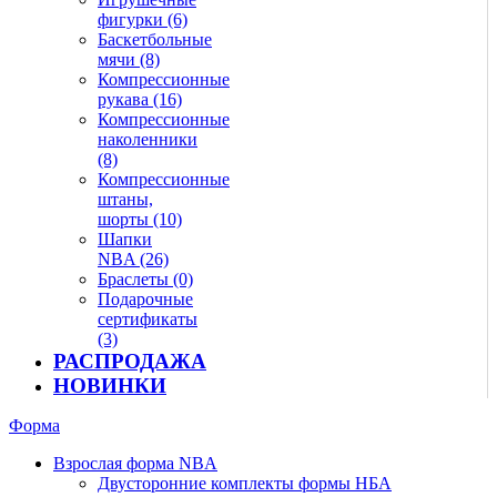
фигурки (6)
Баскетбольные
мячи (8)
Компрессионные
рукава (16)
Компрессионные
наколенники
(8)
Компрессионные
штаны,
шорты (10)
Шапки
NBA (26)
Браслеты (0)
Подарочные
сертификаты
(3)
РАСПРОДАЖА
НОВИНКИ
Форма
Взрослая форма NBA
Двусторонние комплекты формы НБА