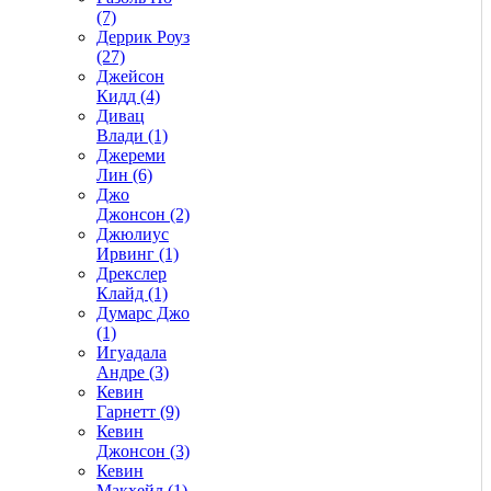
(7)
Деррик Роуз
(27)
Джейсон
Кидд (4)
Дивац
Влади (1)
Джереми
Лин (6)
Джо
Джонсон (2)
Джюлиус
Ирвинг (1)
Дрекслер
Клайд (1)
Думарс Джо
(1)
Игуадала
Андре (3)
Кевин
Гарнетт (9)
Кевин
Джонсон (3)
Кевин
Макхейл (1)