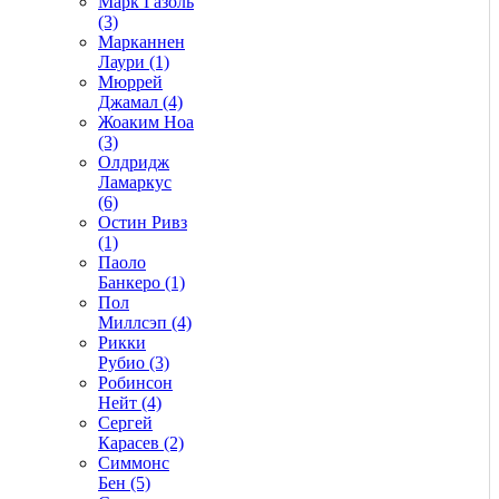
Марк Газоль
(3)
Марканнен
Лаури (1)
Мюррей
Джамал (4)
Жоаким Ноа
(3)
Олдридж
Ламаркус
(6)
Остин Ривз
(1)
Паоло
Банкеро (1)
Пол
Миллсэп (4)
Рикки
Рубио (3)
Робинсон
Нейт (4)
Сергей
Карасев (2)
Симмонс
Бен (5)