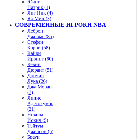
Юинг
Патрик (1)
Янг Ник (4)
Яо Мин (3)
СОВРЕМЕННЫЕ ИГРОКИ NBA
Леброн
Джеймс (85)
Стефен
Карри (58)
Кайри
Ирвинг (60)
Кевин
Дюрант (51)
Дончич
Лука (26)
Джа Морант
(7)
Яннис
Адетокумбо
(21)
Никола
Йокич (5)
Тэйтум
Джейсон (5)
Браун