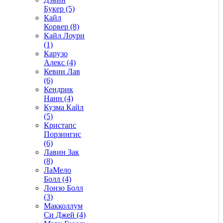
Букер (5)
Кайл
Корвер (8)
Кайл Лоури
(1)
Карузо
Алекс (4)
Кевин Лав
(6)
Кендрик
Нанн (4)
Кузма Кайл
(5)
Кристапс
Порзингис
(6)
Лавин Зак
(8)
ЛаМело
Болл (4)
Лонзо Болл
(3)
Макколлум
Си Джей (4)