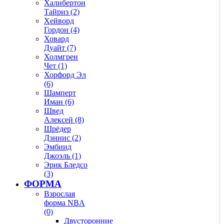
Халибертон
Тайриз (2)
Хейворд
Гордон (4)
Ховард
Дуайт (7)
Холмгрен
Чет (1)
Хорфорд Эл
(6)
Шамперт
Иман (6)
Швед
Алексей (8)
Шрёдер
Дэннис (2)
Эмбиид
Джоэль (1)
Эрик Бледсо
(3)
ФОРМА
Взрослая
форма NBA
(0)
Двусторонние