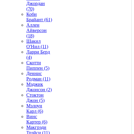
Джордан
(70)
Коби
Брайант (61)
Аллен
Айверсон
(18)
Шакил
О'Нил (11)
Ларри Берд
(4)
Скотти
Пиппен (5)
Деннис
Родман (11)
Мэджик
Джонсон (2)
Стоктон
Джон (5)
Мэлоун
Карл (6)
Винс
Картер (6)
Макгрэди
Трэйси (11)