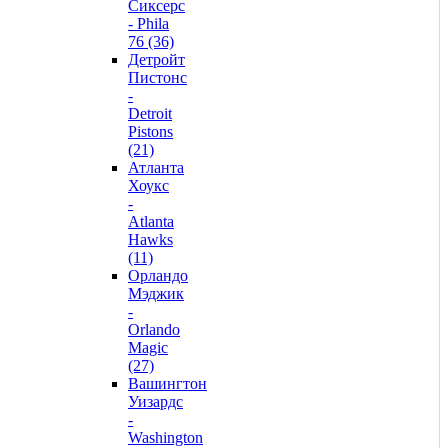
Сиксерс
- Phila
76 (36)
Детройт
Пистонс
-
Detroit
Pistons
(21)
Атланта
Хоукс
-
Atlanta
Hawks
(11)
Орландо
Мэджик
-
Orlando
Magic
(27)
Вашингтон
Уизардс
-
Washington