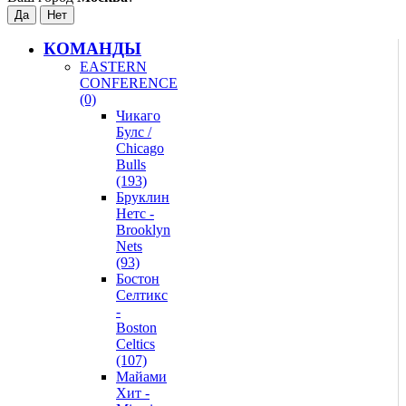
КОМАНДЫ
EASTERN
CONFERENCE
(0)
Чикаго
Булс /
Chicago
Bulls
(193)
Бруклин
Нетс -
Brooklyn
Nets
(93)
Бостон
Селтикс
-
Boston
Celtics
(107)
Майами
Хит -