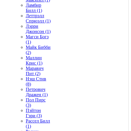
Ламбир
Билл (1)
Леттрэлл
Спрюэлл (1)
Лэрри
Джонсон (1)
Магси Богз
(1)
Майк Бибби
(2)
Маллин
Крис (1)
Маравич
Пит (2)
Нэш Стив
(8)
Петрович
Дражен (1)
Пол Пирс
(3)
Пэйтон
Гэри (3)
Рассел Билл
(1)