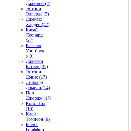
Джейлен (4)
Энтони
Эдвардс (3)
Джеймс
Харден (42)
Кауай
Леонард
(27)
Расселл
Уэстбрук
(40)
Джимми
Батлер (32)
Энтони
Дэвис (17)
Лиллард
Дэмиан (14)
Пол
Джордж (17)
Крис Пол
(16)
Клей
Томпсон (9)
Блейк
Гриффин