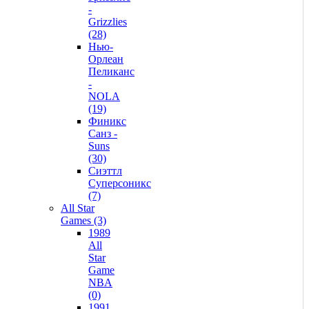
-
Grizzlies
(28)
Нью-
Орлеан
Пеликанс
-
NOLA
(19)
Финикс
Санз -
Suns
(30)
Сиэттл
Суперсоникс
(7)
All Star
Games (3)
1989
All
Star
Game
NBA
(0)
1991