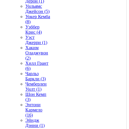
Дерон (1)
Уильямс
Джейсон (5)
Уокер Кемба
(8)
Уэббер
Крис (4)
Уэст
Джерри (1)
Хаким
Оладжувон
(2)
Хилл Грант
(6)
Чарльз
Баркли (3)
Чемберлен
Уилт (1)
Шон Кемп
(3)
Энтони
Кармело
(16)
Эйндж
Дэнни (1)