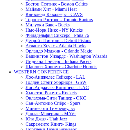
Бостон Селтикс - Boston Celtics
Майами Хит - Miami Heat
Кливленд Кавальерс - CAVS
Торонто Рэпторс - Toronto Raptors
Милуоки Бакс - Bucks
Нью-Йорк Никс - NY Knicks
Филадельфия Сиксерс - Phila 76
Детройт Пистонс - Detroit Pistons
Атланта Хоукс - Atlanta Hawks
Орландо Мэджик - Orlando Magic
Вашингтон Уизардс - Washington Wizards
Индиана Пэйсерс - Indiana Pacers
Шарлотт Хорнетс - Charlotte Hornets
WESTERN CONFERENCE
Лос-Анджелес Лейкерс - LAL
Голден Стэйт Уорриорз - GSW
Лос-Анджелес Клипперс - LAC
Хьюстон Рокетс - Rockets
Оклахома-Сити Тандер - OKC
Сан-Антонио Спёрс - Spurs
Миннесота Тимбервулвз
Даллас Маверикс - MAVs
Юта Джаз - Utah Jazz
Сакраменто Кингз- Kings
Портленд Трэйл Блэйзерс