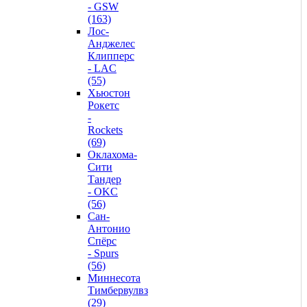
- GSW
(163)
Лос-
Анджелес
Клипперс
- LAC
(55)
Хьюстон
Рокетс
-
Rockets
(69)
Оклахома-
Сити
Тандер
- OKC
(56)
Сан-
Антонио
Спёрс
- Spurs
(56)
Миннесота
Тимбервулвз
(29)