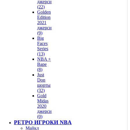
джерси
(22)
Golden
Edition
2021
джерси
(9)
Big
Faces
Series
(13)
NBA +
Bape
(8)
Just
Don
шорты
(32)
Gold
Midas
2020
джерси
(0)
РЕТРО ИГРОКИ NBA
Майкл