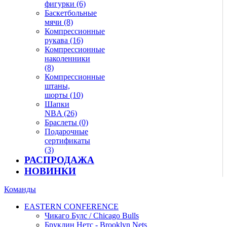
фигурки (6)
Баскетбольные
мячи (8)
Компрессионные
рукава (16)
Компрессионные
наколенники
(8)
Компрессионные
штаны,
шорты (10)
Шапки
NBA (26)
Браслеты (0)
Подарочные
сертификаты
(3)
РАСПРОДАЖА
НОВИНКИ
Команды
EASTERN CONFERENCE
Чикаго Булс / Chicago Bulls
Бруклин Нетс - Brooklyn Nets