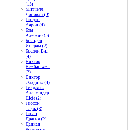
(13)
Митчелл
Донован (9)
Гордон
Аарон (4)
Бэм
Адебайо (5)
Брэндон
Инграм (2)
Бредли Бил
(4)
Виктор
Вембаньяма
(2)
Виктор
Оладипо (4)
Гилджес-
Александер
Шей (2)
Гибсон
Тадж (3)
Горан
Драгич (2)
Данкан
Робинсон