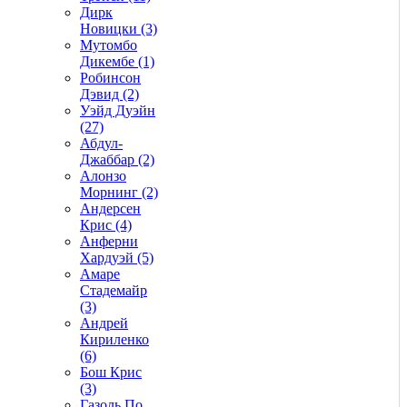
Дирк
Новицки (3)
Мутомбо
Дикембе (1)
Робинсон
Дэвид (2)
Уэйд Дуэйн
(27)
Абдул-
Джаббар (2)
Алонзо
Морнинг (2)
Андерсен
Крис (4)
Анферни
Xардуэй (5)
Амаре
Стадемайр
(3)
Андрей
Кириленко
(6)
Бош Крис
(3)
Газоль По