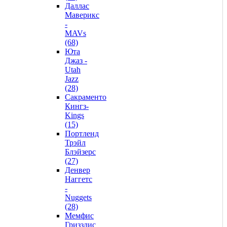
Даллас
Маверикс
-
MAVs
(68)
Юта
Джаз -
Utah
Jazz
(28)
Сакраменто
Кингз-
Kings
(15)
Портленд
Трэйл
Блэйзерс
(27)
Денвер
Наггетс
-
Nuggets
(28)
Мемфис
Гриззлис