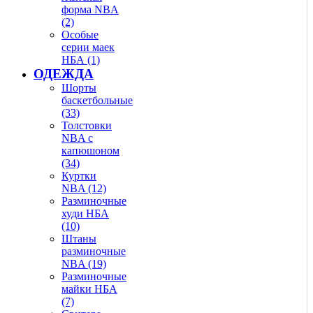
форма NBA
(2)
Особые
серии маек
НБА (1)
ОДЕЖДА
Шорты
баскетбольные
(33)
Толстовки
NBA с
капюшоном
(34)
Куртки
NBA (12)
Разминочные
худи НБА
(10)
Штаны
разминочные
NBA (19)
Разминочные
майки НБА
(7)