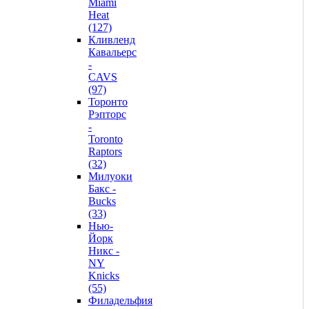
Miami
Heat
(127)
Кливленд
Кавальерс
-
CAVS
(97)
Торонто
Рэпторс
-
Toronto
Raptors
(32)
Милуоки
Бакс -
Bucks
(33)
Нью-
Йорк
Никс -
NY
Knicks
(55)
Филадельфия