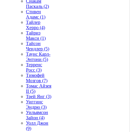
Сиакам
Паскаль (2)
Стивен
Адамс (1)
Тайлер
Херро (4)
Тайриз
Макси (1)
Тайсон
Чендлер (5)
Таунс Карл-
Энтони (5)
Терренс
Росс (3)
Тимофей
Мозгов (7)
Томас Айзея
II (5)
Трей Янг (3)
Уиггинс
Эндрю (3)
Уильямсон
Зайон (4)
Уолл Джон
(9)