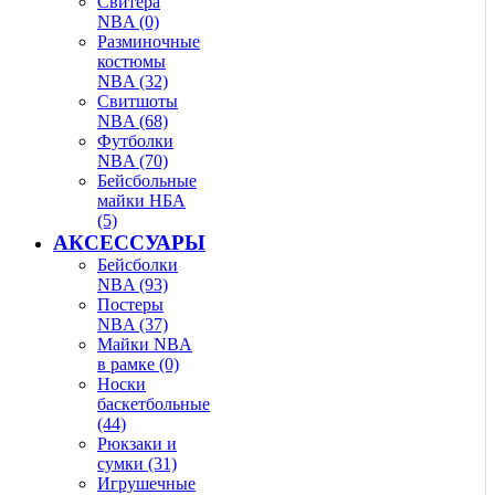
Свитера
NBA (0)
Разминочные
костюмы
NBA (32)
Свитшоты
NBA (68)
Футболки
NBA (70)
Бейсбольные
майки НБА
(5)
АКСЕССУАРЫ
Бейсболки
NBA (93)
Постеры
NBA (37)
Майки NBA
в рамке (0)
Носки
баскетбольные
(44)
Рюкзаки и
сумки (31)
Игрушечные