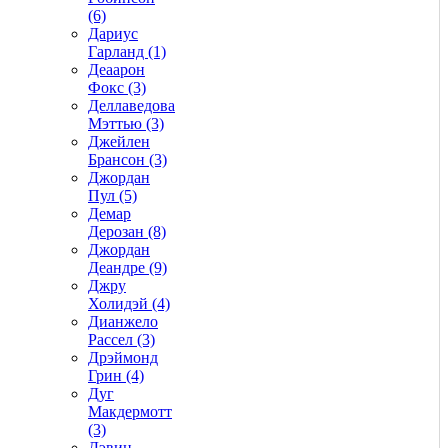
(6)
Дариус
Гарланд (1)
Деаарон
Фокс (3)
Деллаведова
Мэттью (3)
Джейлен
Брансон (3)
Джордан
Пул (5)
Демар
Дерозан (8)
Джордан
Деандре (9)
Джру
Холидэй (4)
Дианжело
Рассел (3)
Дрэймонд
Грин (4)
Дуг
Макдермотт
(3)
Дэвин