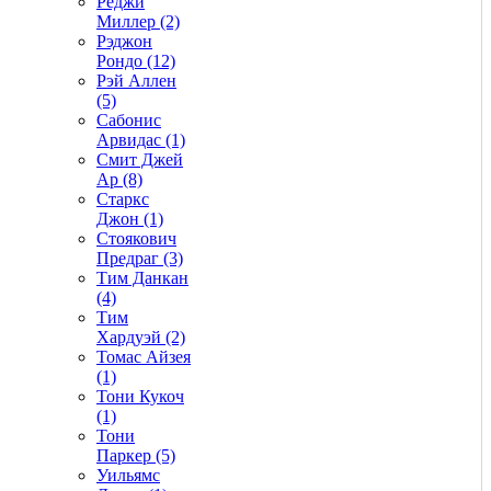
Реджи
Миллер (2)
Рэджон
Рондо (12)
Рэй Аллен
(5)
Сабонис
Арвидас (1)
Смит Джей
Ар (8)
Старкс
Джон (1)
Стоякович
Предраг (3)
Тим Данкан
(4)
Тим
Хардуэй (2)
Томас Айзея
(1)
Тони Кукоч
(1)
Тони
Паркер (5)
Уильямс