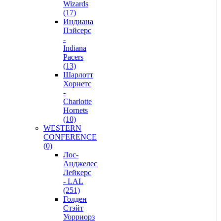
Wizards
(17)
Индиана
Пэйсерс
-
Indiana
Pacers
(13)
Шарлотт
Хорнетс
-
Charlotte
Hornets
(10)
WESTERN
CONFERENCE
(0)
Лос-
Анджелес
Лейкерс
- LAL
(251)
Голден
Стэйт
Уорриорз