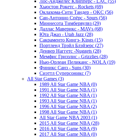
Лос-Анджелес Клипперс - LAC (55)
Хьюстон Рокетс - Rockets (69)
Оклахома-Сити Тандер - OKC (56)
Сан-Антонио Спёрс - Spurs (56)
Миннесота Тимбервулвз (29)
Даллас Маверикс - MAVs (68)
Юта Джаз - Utah Jazz (28)
Сакраменто Кингз- Kings (15)
Портленд Трэйл Блэйзерс (27)
Денвер Наггетс -Nuggets (28)
Мемфис Гриззлис - Grizzlies (28)
Нью-Орлеан Пеликанс - NOLA (19)
Финикс Санз - Suns (30)
Сиэттл Суперсоникс (7)
All Star Games (3)
1989 All Star Game NBA (0)
1991 All Star Game NBA (1)
1992 All Star Game NBA (1)
1993 All Star Game NBA (1)
1996 All Star Game NBA (2)
1998 All Star Game NBA (1)
All Star Game NBA 2003 (1)
2015 All Star Game NBA (28)
2016 All Star Game NBA (9)
2017 All Star Game NBA (0)