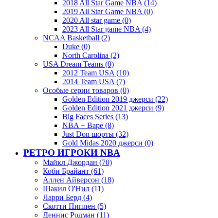
2018 All Star Game NBA (14)
2019 All Star Game NBA (0)
2020 All star game (0)
2023 All Star game NBA (4)
NCAA Basketball (2)
Duke (0)
North Carolina (2)
USA Dream Teams (0)
2012 Team USA (10)
2014 Team USA (7)
Особые серии товаров (0)
Golden Edition 2019 джерси (22)
Golden Edition 2021 джерси (9)
Big Faces Series (13)
NBA + Bape (8)
Just Don шорты (32)
Gold Midas 2020 джерси (0)
РЕТРО ИГРОКИ NBA
Майкл Джордан (70)
Коби Брайант (61)
Аллен Айверсон (18)
Шакил О'Нил (11)
Ларри Берд (4)
Скотти Пиппен (5)
Деннис Родман (11)