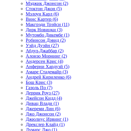
Мэджик Джонсон (2)
Стоктон Джон (5)
Мэлоун Карл (6)
Винс Картер (6)
Макгрэди Трэйси (11)
Дирк Новицки (3)
Мутомбо Дикембе (1)
Робинсон Дэвид (2)
Уэйд Дуэйн (27)
Абдул-Джаббар (2)
Алонзо Морнинг (2)
Андерсен Крис (4)
Анферни Xардуэй (5)
Амаре Стадемайр (3)
Андрей Кириленко (6)
Бош Крис (3)
Газоль По (7)
Деррик Роуз (27)
Джейсон Кидд (4)
Дивац Влади (1)
Джереми Лин (6)
Джо Джонсон (2)
Джюлиус Ирвинг (1)
Дрекслер Клайд (1)
Думарс Джо (1)