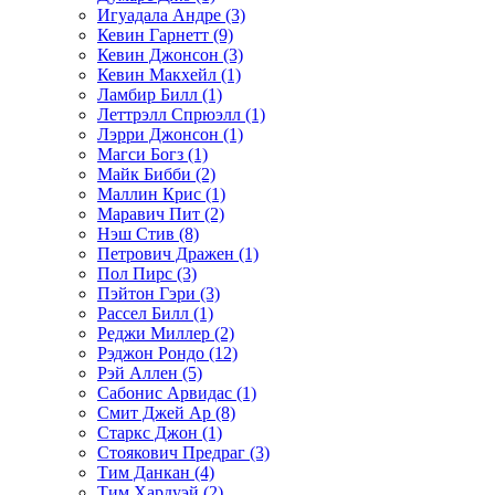
Игуадала Андре (3)
Кевин Гарнетт (9)
Кевин Джонсон (3)
Кевин Макхейл (1)
Ламбир Билл (1)
Леттрэлл Спрюэлл (1)
Лэрри Джонсон (1)
Магси Богз (1)
Майк Бибби (2)
Маллин Крис (1)
Маравич Пит (2)
Нэш Стив (8)
Петрович Дражен (1)
Пол Пирс (3)
Пэйтон Гэри (3)
Рассел Билл (1)
Реджи Миллер (2)
Рэджон Рондо (12)
Рэй Аллен (5)
Сабонис Арвидас (1)
Смит Джей Ар (8)
Старкс Джон (1)
Стоякович Предраг (3)
Тим Данкан (4)
Тим Хардуэй (2)