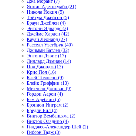
Джа Морант (7)
Яннис Адетокумбо (21)
Никола Йокич (5)
Тэйтум Джейсон (5)
Браун Джейлен (4)
Энтони Эдвардс (3)
Джеймс Харден (42)
Кауай Леонард (27)
Расселл Уэстбрук (40)
Джимми Батлер (32)
Энтони Дэвис (17)
Лиллард Дэмиан (14)
Пол Джордж (17)
Крис Пол (16)
Клей Томпсон (9)
Блейк Гриффин (13)
Митчелл Донован (9)
Гордон Аарон (4)
Бэм Адебайо (5)
Брэндон Инграм (2)
Бредли Бил (4)
Виктор Вембаньяма (2)
Виктор Оладипо (4)
Гилджес-Александер Шей (2)
Гибсон Тадж (3)