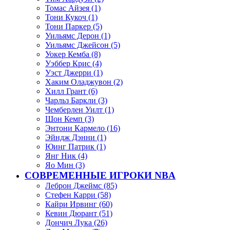
Томас Айзея (1)
Тони Кукоч (1)
Тони Паркер (5)
Уильямс Дерон (1)
Уильямс Джейсон (5)
Уокер Кемба (8)
Уэббер Крис (4)
Уэст Джерри (1)
Хаким Оладжувон (2)
Хилл Грант (6)
Чарльз Баркли (3)
Чемберлен Уилт (1)
Шон Кемп (3)
Энтони Кармело (16)
Эйндж Дэнни (1)
Юинг Патрик (1)
Янг Ник (4)
Яо Мин (3)
СОВРЕМЕННЫЕ ИГРОКИ NBA
Леброн Джеймс (85)
Стефен Карри (58)
Кайри Ирвинг (60)
Кевин Дюрант (51)
Дончич Лука (26)