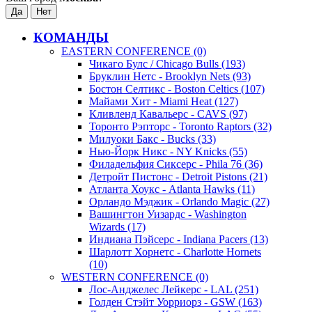
КОМАНДЫ
EASTERN CONFERENCE (0)
Чикаго Булс / Chicago Bulls (193)
Бруклин Нетс - Brooklyn Nets (93)
Бостон Селтикс - Boston Celtics (107)
Майами Хит - Miami Heat (127)
Кливленд Кавальерс - CAVS (97)
Торонто Рэпторс - Toronto Raptors (32)
Милуоки Бакс - Bucks (33)
Нью-Йорк Никс - NY Knicks (55)
Филадельфия Сиксерс - Phila 76 (36)
Детройт Пистонс - Detroit Pistons (21)
Атланта Хоукс - Atlanta Hawks (11)
Орландо Мэджик - Orlando Magic (27)
Вашингтон Уизардс - Washington
Wizards (17)
Индиана Пэйсерс - Indiana Pacers (13)
Шарлотт Хорнетс - Charlotte Hornets
(10)
WESTERN CONFERENCE (0)
Лос-Анджелес Лейкерс - LAL (251)
Голден Стэйт Уорриорз - GSW (163)