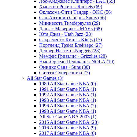
Лос-Анджелес Клипперс - LAC (55)
Хьюстон Рокетс - Rockets (69)
Оклахома-Сити Тандер - OKC (56)
Сан-Антонио Спёрс - Spurs (56)
Миннесота Тимбервулвз (29)
Даллас Маверикс - MAVs (68)
Юта Джаз - Utah Jazz (28)
Сакраменто Кингз- Kings (15)
Портленд Трэйл Блэйзерс (27)
Денвер Наггетс -Nuggets (28)
Мемфис Гриззлис - Grizzlies (28)
Нью-Орлеан Пеликанс - NOLA (19)
Финикс Санз - Suns (30)
Сиэттл Суперсоникс (7)
All Star Games (3)
1989 All Star Game NBA (0)
1991 All Star Game NBA (1)
1992 All Star Game NBA (1)
1993 All Star Game NBA (1)
1996 All Star Game NBA (2)
1998 All Star Game NBA (1)
All Star Game NBA 2003 (1)
2015 All Star Game NBA (28)
2016 All Star Game NBA (9)
2017 All Star Game NBA (0)