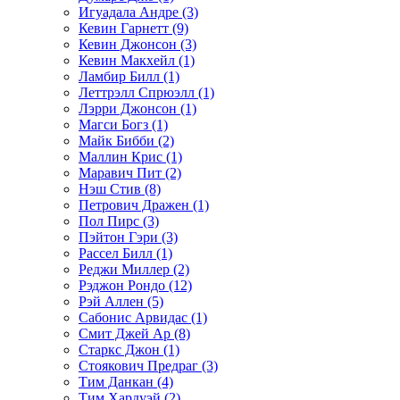
Игуадала Андре (3)
Кевин Гарнетт (9)
Кевин Джонсон (3)
Кевин Макхейл (1)
Ламбир Билл (1)
Леттрэлл Спрюэлл (1)
Лэрри Джонсон (1)
Магси Богз (1)
Майк Бибби (2)
Маллин Крис (1)
Маравич Пит (2)
Нэш Стив (8)
Петрович Дражен (1)
Пол Пирс (3)
Пэйтон Гэри (3)
Рассел Билл (1)
Реджи Миллер (2)
Рэджон Рондо (12)
Рэй Аллен (5)
Сабонис Арвидас (1)
Смит Джей Ар (8)
Старкс Джон (1)
Стоякович Предраг (3)
Тим Данкан (4)
Тим Хардуэй (2)