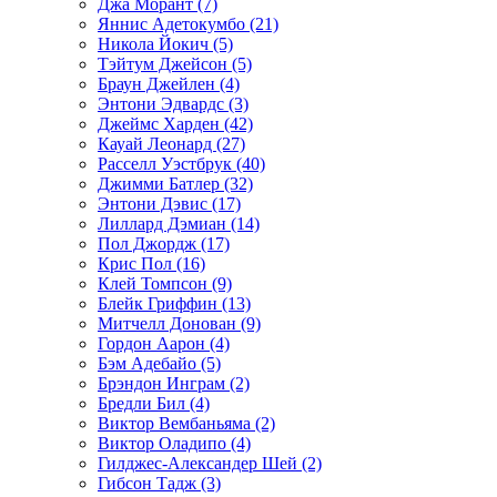
Джа Морант (7)
Яннис Адетокумбо (21)
Никола Йокич (5)
Тэйтум Джейсон (5)
Браун Джейлен (4)
Энтони Эдвардс (3)
Джеймс Харден (42)
Кауай Леонард (27)
Расселл Уэстбрук (40)
Джимми Батлер (32)
Энтони Дэвис (17)
Лиллард Дэмиан (14)
Пол Джордж (17)
Крис Пол (16)
Клей Томпсон (9)
Блейк Гриффин (13)
Митчелл Донован (9)
Гордон Аарон (4)
Бэм Адебайо (5)
Брэндон Инграм (2)
Бредли Бил (4)
Виктор Вембаньяма (2)
Виктор Оладипо (4)
Гилджес-Александер Шей (2)
Гибсон Тадж (3)