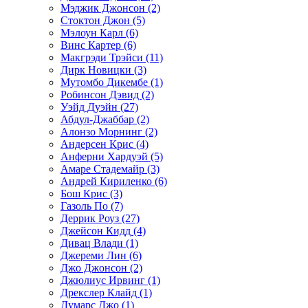
Мэджик Джонсон (2)
Стоктон Джон (5)
Мэлоун Карл (6)
Винс Картер (6)
Макгрэди Трэйси (11)
Дирк Новицки (3)
Мутомбо Дикембе (1)
Робинсон Дэвид (2)
Уэйд Дуэйн (27)
Абдул-Джаббар (2)
Алонзо Морнинг (2)
Андерсен Крис (4)
Анферни Xардуэй (5)
Амаре Стадемайр (3)
Андрей Кириленко (6)
Бош Крис (3)
Газоль По (7)
Деррик Роуз (27)
Джейсон Кидд (4)
Дивац Влади (1)
Джереми Лин (6)
Джо Джонсон (2)
Джюлиус Ирвинг (1)
Дрекслер Клайд (1)
Думарс Джо (1)