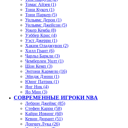
Томас Айзея (1)
Тони Кукоч (1)
Тони Паркер (5)
Уильямс Дерон (1)
Уильямс Джейсон (5)
Уокер Кемба (8)
Уэббер Крис (4)
Уэст Джерри (1)
Хаким Оладжувон (2)
Хилл Грант (6)
Чарльз Баркли (3)
Чемберлен Уилт (1)
Шон Кемп (3)
Энтони Кармело (16)
Эйндж Дэнни (1)
Юинг Патрик (1)
Янг Ник (4)
Яо Мин (3)
СОВРЕМЕННЫЕ ИГРОКИ NBA
Леброн Джеймс (85)
Стефен Карри (58)
Кайри Ирвинг (60)
Кевин Дюрант (51)
Дончич Лука (26)