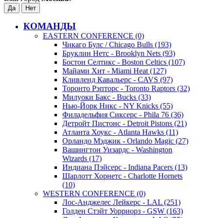
КОМАНДЫ
EASTERN CONFERENCE (0)
Чикаго Булс / Chicago Bulls (193)
Бруклин Нетс - Brooklyn Nets (93)
Бостон Селтикс - Boston Celtics (107)
Майами Хит - Miami Heat (127)
Кливленд Кавальерс - CAVS (97)
Торонто Рэпторс - Toronto Raptors (32)
Милуоки Бакс - Bucks (33)
Нью-Йорк Никс - NY Knicks (55)
Филадельфия Сиксерс - Phila 76 (36)
Детройт Пистонс - Detroit Pistons (21)
Атланта Хоукс - Atlanta Hawks (11)
Орландо Мэджик - Orlando Magic (27)
Вашингтон Уизардс - Washington
Wizards (17)
Индиана Пэйсерс - Indiana Pacers (13)
Шарлотт Хорнетс - Charlotte Hornets
(10)
WESTERN CONFERENCE (0)
Лос-Анджелес Лейкерс - LAL (251)
Голден Стэйт Уорриорз - GSW (163)