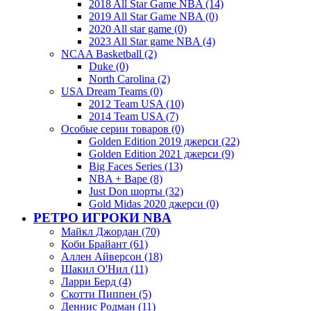
2018 All Star Game NBA (14)
2019 All Star Game NBA (0)
2020 All star game (0)
2023 All Star game NBA (4)
NCAA Basketball (2)
Duke (0)
North Carolina (2)
USA Dream Teams (0)
2012 Team USA (10)
2014 Team USA (7)
Особые серии товаров (0)
Golden Edition 2019 джерси (22)
Golden Edition 2021 джерси (9)
Big Faces Series (13)
NBA + Bape (8)
Just Don шорты (32)
Gold Midas 2020 джерси (0)
РЕТРО ИГРОКИ NBA
Майкл Джордан (70)
Коби Брайант (61)
Аллен Айверсон (18)
Шакил О'Нил (11)
Ларри Берд (4)
Скотти Пиппен (5)
Деннис Родман (11)