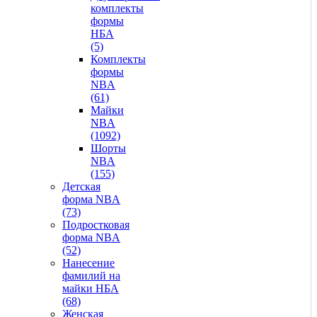
комплекты
формы
НБА
(5)
Комплекты
формы
NBA
(61)
Майки
NBA
(1092)
Шорты
NBA
(155)
Детская
форма NBA
(73)
Подростковая
форма NBA
(52)
Нанесение
фамилий на
майки НБА
(68)
Женская