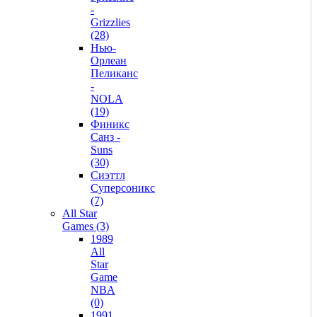
-
Grizzlies
(28)
Нью-
Орлеан
Пеликанс
-
NOLA
(19)
Финикс
Санз -
Suns
(30)
Сиэттл
Суперсоникс
(7)
All Star
Games (3)
1989
All
Star
Game
NBA
(0)
1991