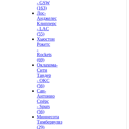
- GSW
(163)
Лос-
Анджелес
Клипперс
- LAC
(55)
Хьюстон
Рокетс
-
Rockets
(69)
Оклахома-
Сити
Тандер
- OKC
(56)
Сан-
Антонио
Спёрс
- Spurs
(56)
Миннесота
Тимбервулвз
(29)