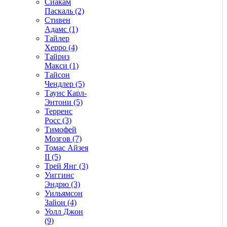
Сиакам
Паскаль (2)
Стивен
Адамс (1)
Тайлер
Херро (4)
Тайриз
Макси (1)
Тайсон
Чендлер (5)
Таунс Карл-
Энтони (5)
Терренс
Росс (3)
Тимофей
Мозгов (7)
Томас Айзея
II (5)
Трей Янг (3)
Уиггинс
Эндрю (3)
Уильямсон
Зайон (4)
Уолл Джон
(9)