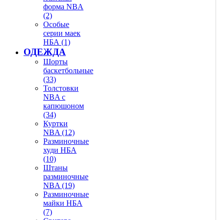
форма NBA
(2)
Особые
серии маек
НБА (1)
ОДЕЖДА
Шорты
баскетбольные
(33)
Толстовки
NBA с
капюшоном
(34)
Куртки
NBA (12)
Разминочные
худи НБА
(10)
Штаны
разминочные
NBA (19)
Разминочные
майки НБА
(7)