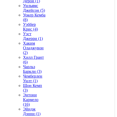
Дерон (1)
Уильямс
Джейсон (5)
Уокер Кемба
(8)
Уэббер
Крис (4)
Уэст
Джерри (1)
Хаким
Оладжувон
(2)
Хилл Грант
(6)
Чарльз
Баркли (3)
Чемберлен
Уилт (1)
Шон Кемп
(3)
Энтони
Кармело
(16)
Эйндж
Дэнни (1)