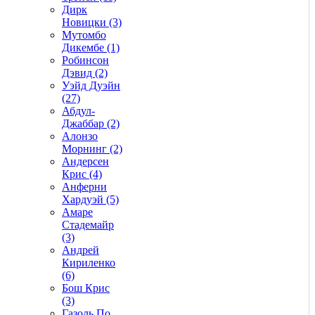
Дирк
Новицки (3)
Мутомбо
Дикембе (1)
Робинсон
Дэвид (2)
Уэйд Дуэйн
(27)
Абдул-
Джаббар (2)
Алонзо
Морнинг (2)
Андерсен
Крис (4)
Анферни
Xардуэй (5)
Амаре
Стадемайр
(3)
Андрей
Кириленко
(6)
Бош Крис
(3)
Газоль По