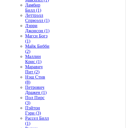
Ламбир
Билл (1)
Леттрэлл
Спрюэлл (1)
Лэрри
Джонсон (1)
Магси Богз
(1)
Майк Бибби
(2)
Маллин
Крис (1)
Маравич
Пит (2)
Нэш Стив
(8)
Петрович
Дражен (1)
Пол Пирс
(3)
Пэйтон
Гэри (3)
Рассел Билл
(1)