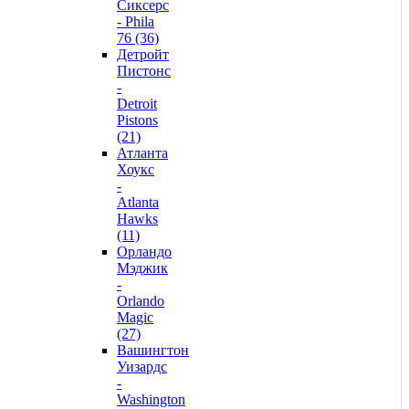
Сиксерс
- Phila
76 (36)
Детройт
Пистонс
-
Detroit
Pistons
(21)
Атланта
Хоукс
-
Atlanta
Hawks
(11)
Орландо
Мэджик
-
Orlando
Magic
(27)
Вашингтон
Уизардс
-
Washington