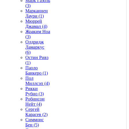
Марк Газоль
(3)
Марканнен
Лаури (1)
Мюррей
Джамал (4)
Жоаким Ноа
(3)
Олдридж
Ламаркус
(6)
Остин Ривз
(1)
Паоло
Банкеро (1)
Пол
Миллсэп (4)
Рикки
Рубио (3)
Робинсон
Нейт (4)
Сергей
Карасев (2)
Симмонс
Бен (5)