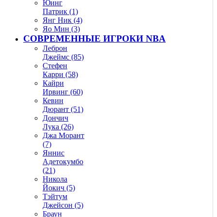
Юинг
Патрик (1)
Янг Ник (4)
Яо Мин (3)
СОВРЕМЕННЫЕ ИГРОКИ NBA
Леброн
Джеймс (85)
Стефен
Карри (58)
Кайри
Ирвинг (60)
Кевин
Дюрант (51)
Дончич
Лука (26)
Джа Морант
(7)
Яннис
Адетокумбо
(21)
Никола
Йокич (5)
Тэйтум
Джейсон (5)
Браун