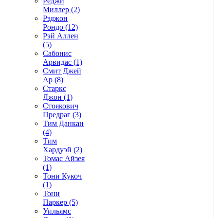
Реджи
Миллер (2)
Рэджон
Рондо (12)
Рэй Аллен
(5)
Сабонис
Арвидас (1)
Смит Джей
Ар (8)
Старкс
Джон (1)
Стоякович
Предраг (3)
Тим Данкан
(4)
Тим
Хардуэй (2)
Томас Айзея
(1)
Тони Кукоч
(1)
Тони
Паркер (5)
Уильямс