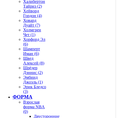
Халибертон
Тайриз (2)
Хейворд
Гордон (4)
Ховард
Дуайт (7)
Холмгрен
Чет (1)
Хорфорд Эл
(6)
Шамперт
Иман (6)
Швед
Алексей (8)
Шрёдер
Дэннис (2)
Эмбиид
Джоэль (1)
Эрик Бледсо
(3)
ФОРМА
Взрослая
форма NBA
(0)
Двусторонние