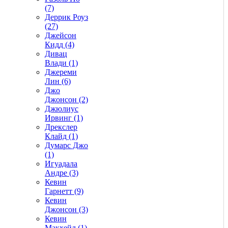
(7)
Деррик Роуз
(27)
Джейсон
Кидд (4)
Дивац
Влади (1)
Джереми
Лин (6)
Джо
Джонсон (2)
Джюлиус
Ирвинг (1)
Дрекслер
Клайд (1)
Думарс Джо
(1)
Игуадала
Андре (3)
Кевин
Гарнетт (9)
Кевин
Джонсон (3)
Кевин
Макхейл (1)