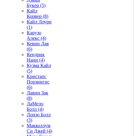
Букер (5)
Кайл
Корвер (8)
Кайл Лоури
(1)
Карузо
Алекс (4)
Кевин Лав
(6)
Кендрик
Нанн (4)
Кузма Кайл
(5)
Кристапс
Порзингис
(6)
Лавин Зак
(8)
ЛаМело
Болл (4)
Лонзо Болл
(3)
Макколлум
Си Джей (4)