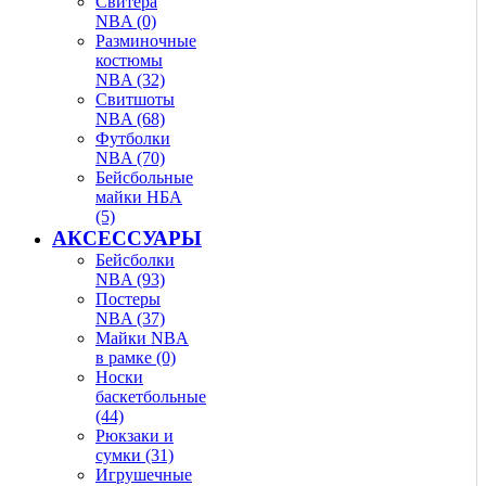
Свитера
NBA (0)
Разминочные
костюмы
NBA (32)
Свитшоты
NBA (68)
Футболки
NBA (70)
Бейсбольные
майки НБА
(5)
АКСЕССУАРЫ
Бейсболки
NBA (93)
Постеры
NBA (37)
Майки NBA
в рамке (0)
Носки
баскетбольные
(44)
Рюкзаки и
сумки (31)
Игрушечные