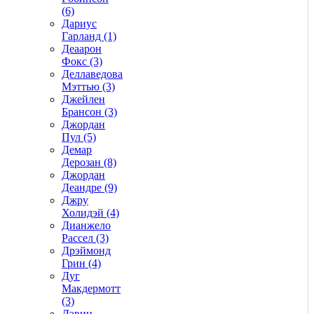
(6)
Дариус
Гарланд (1)
Деаарон
Фокс (3)
Деллаведова
Мэттью (3)
Джейлен
Брансон (3)
Джордан
Пул (5)
Демар
Дерозан (8)
Джордан
Деандре (9)
Джру
Холидэй (4)
Дианжело
Рассел (3)
Дрэймонд
Грин (4)
Дуг
Макдермотт
(3)
Дэвин