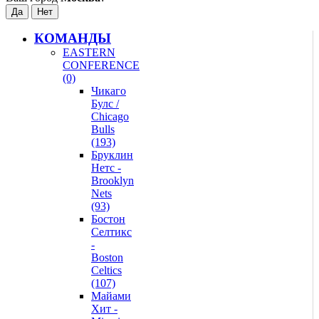
КОМАНДЫ
EASTERN
CONFERENCE
(0)
Чикаго
Булс /
Chicago
Bulls
(193)
Бруклин
Нетс -
Brooklyn
Nets
(93)
Бостон
Селтикс
-
Boston
Celtics
(107)
Майами
Хит -