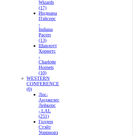
Wizards
(17)
Индиана
Пэйсерс
-
Indiana
Pacers
(13)
Шарлотт
Хорнетс
-
Charlotte
Hornets
(10)
WESTERN
CONFERENCE
(0)
Лос-
Анджелес
Лейкерс
- LAL
(251)
Голден
Стэйт
Уорриорз