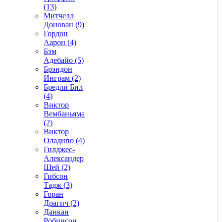
(13)
Митчелл
Донован (9)
Гордон
Аарон (4)
Бэм
Адебайо (5)
Брэндон
Инграм (2)
Бредли Бил
(4)
Виктор
Вембаньяма
(2)
Виктор
Оладипо (4)
Гилджес-
Александер
Шей (2)
Гибсон
Тадж (3)
Горан
Драгич (2)
Данкан
Робинсон