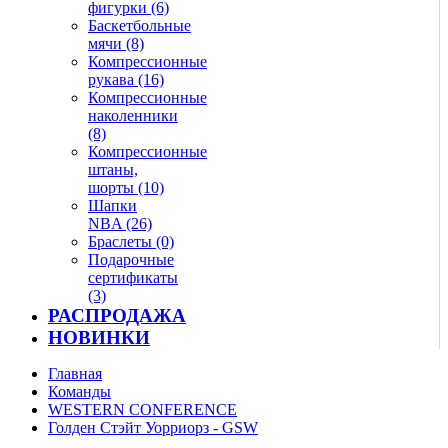
фигурки (6)
Баскетбольные
мячи (8)
Компрессионные
рукава (16)
Компрессионные
наколенники
(8)
Компрессионные
штаны,
шорты (10)
Шапки
NBA (26)
Браслеты (0)
Подарочные
сертификаты
(3)
РАСПРОДАЖА
НОВИНКИ
Главная
Команды
WESTERN CONFERENCE
Голден Стэйт Уорриорз - GSW