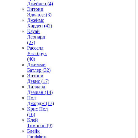
Джейлен (4)
Энтони
Эдвардс (3)
Джеймс
Харден (42)
Кауай
Леонард
(27)
Расселл
Уэстбрук
(40)
Джимми
Батлер (32)
Энтони
Дэвис (17)
Лиллард
Дэмиан (14)
Пол
Джордж (17)
Крис Пол
(16)
Клей
Томпсон (9)
Блейк
Гриффин