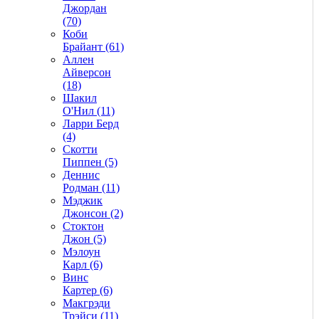
Джордан
(70)
Коби
Брайант (61)
Аллен
Айверсон
(18)
Шакил
О'Нил (11)
Ларри Берд
(4)
Скотти
Пиппен (5)
Деннис
Родман (11)
Мэджик
Джонсон (2)
Стоктон
Джон (5)
Мэлоун
Карл (6)
Винс
Картер (6)
Макгрэди
Трэйси (11)