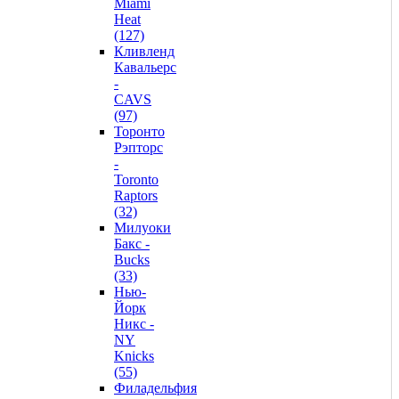
Miami
Heat
(127)
Кливленд
Кавальерс
-
CAVS
(97)
Торонто
Рэпторс
-
Toronto
Raptors
(32)
Милуоки
Бакс -
Bucks
(33)
Нью-
Йорк
Никс -
NY
Knicks
(55)
Филадельфия