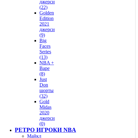
джерси
(22)
Golden
Edition
2021
джерси
(9)
Big
Faces
Series
(13)
NBA +
Bape
(8)
Just
Don
шорты
(32)
Gold
Midas
2020
джерси
(0)
РЕТРО ИГРОКИ NBA
Майкл