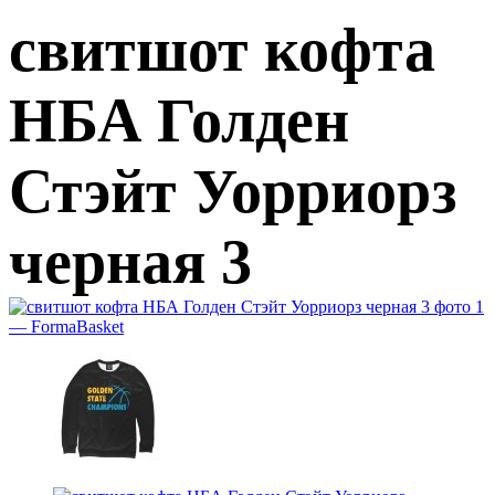
свитшот кофта
НБА Голден
Стэйт Уорриорз
черная 3