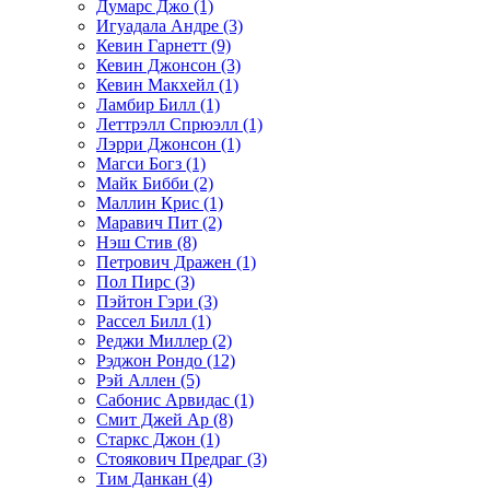
Думарс Джо (1)
Игуадала Андре (3)
Кевин Гарнетт (9)
Кевин Джонсон (3)
Кевин Макхейл (1)
Ламбир Билл (1)
Леттрэлл Спрюэлл (1)
Лэрри Джонсон (1)
Магси Богз (1)
Майк Бибби (2)
Маллин Крис (1)
Маравич Пит (2)
Нэш Стив (8)
Петрович Дражен (1)
Пол Пирс (3)
Пэйтон Гэри (3)
Рассел Билл (1)
Реджи Миллер (2)
Рэджон Рондо (12)
Рэй Аллен (5)
Сабонис Арвидас (1)
Смит Джей Ар (8)
Старкс Джон (1)
Стоякович Предраг (3)
Тим Данкан (4)