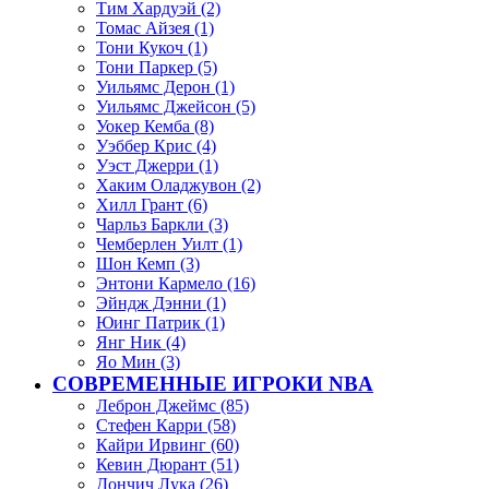
Тим Хардуэй (2)
Томас Айзея (1)
Тони Кукоч (1)
Тони Паркер (5)
Уильямс Дерон (1)
Уильямс Джейсон (5)
Уокер Кемба (8)
Уэббер Крис (4)
Уэст Джерри (1)
Хаким Оладжувон (2)
Хилл Грант (6)
Чарльз Баркли (3)
Чемберлен Уилт (1)
Шон Кемп (3)
Энтони Кармело (16)
Эйндж Дэнни (1)
Юинг Патрик (1)
Янг Ник (4)
Яо Мин (3)
СОВРЕМЕННЫЕ ИГРОКИ NBA
Леброн Джеймс (85)
Стефен Карри (58)
Кайри Ирвинг (60)
Кевин Дюрант (51)
Дончич Лука (26)