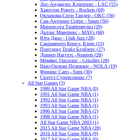
Лос-Анджелес Клипперс - LAC (55)
Хьюстон Рокетс - Rockets (69)
Оклахома-Сити Тандер - OKC (56)
Сан-Антонио Спёрс - Spurs (56)
Миннесота Тимбервулвз (29)
Даллас Маверикс - MAVs (68)
Юта Джаз - Utah Jazz (28)
Сакраменто Кингз- Kings (15)
Портленд Трэйл Блэйзерс (27)
Денвер Наггетс -Nuggets (28)
Мемфис Гриззлис - Grizzlies (28)
Нью-Орлеан Пеликанс - NOLA (19)
Финикс Санз - Suns (30)
Сиэттл Суперсоникс (7)
All Star Games (3)
1989 All Star Game NBA (0)
1991 All Star Game NBA (1)
1992 All Star Game NBA (1)
1993 All Star Game NBA (1)
1996 All Star Game NBA (2)
1998 All Star Game NBA (1)
All Star Game NBA 2003 (1)
2015 All Star Game NBA (28)
2016 All Star Game NBA (9)
2017 All Star Game NBA (0)