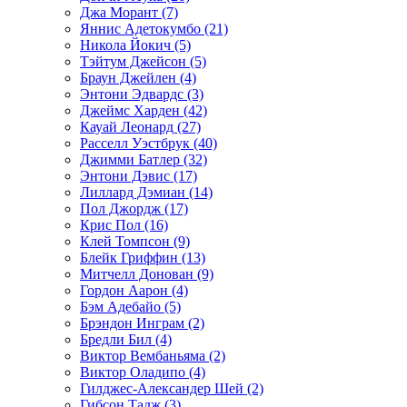
Джа Морант (7)
Яннис Адетокумбо (21)
Никола Йокич (5)
Тэйтум Джейсон (5)
Браун Джейлен (4)
Энтони Эдвардс (3)
Джеймс Харден (42)
Кауай Леонард (27)
Расселл Уэстбрук (40)
Джимми Батлер (32)
Энтони Дэвис (17)
Лиллард Дэмиан (14)
Пол Джордж (17)
Крис Пол (16)
Клей Томпсон (9)
Блейк Гриффин (13)
Митчелл Донован (9)
Гордон Аарон (4)
Бэм Адебайо (5)
Брэндон Инграм (2)
Бредли Бил (4)
Виктор Вембаньяма (2)
Виктор Оладипо (4)
Гилджес-Александер Шей (2)
Гибсон Тадж (3)