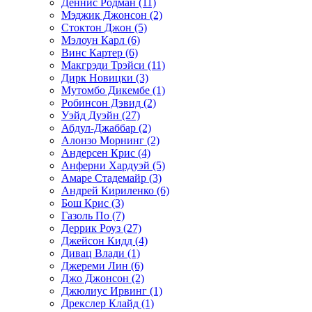
Деннис Родман (11)
Мэджик Джонсон (2)
Стоктон Джон (5)
Мэлоун Карл (6)
Винс Картер (6)
Макгрэди Трэйси (11)
Дирк Новицки (3)
Мутомбо Дикембе (1)
Робинсон Дэвид (2)
Уэйд Дуэйн (27)
Абдул-Джаббар (2)
Алонзо Морнинг (2)
Андерсен Крис (4)
Анферни Xардуэй (5)
Амаре Стадемайр (3)
Андрей Кириленко (6)
Бош Крис (3)
Газоль По (7)
Деррик Роуз (27)
Джейсон Кидд (4)
Дивац Влади (1)
Джереми Лин (6)
Джо Джонсон (2)
Джюлиус Ирвинг (1)
Дрекслер Клайд (1)