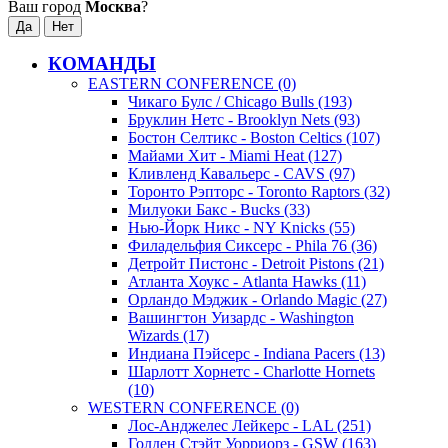
Ваш город
Москва
?
КОМАНДЫ
EASTERN CONFERENCE (0)
Чикаго Булс / Chicago Bulls (193)
Бруклин Нетс - Brooklyn Nets (93)
Бостон Селтикс - Boston Celtics (107)
Майами Хит - Miami Heat (127)
Кливленд Кавальерс - CAVS (97)
Торонто Рэпторс - Toronto Raptors (32)
Милуоки Бакс - Bucks (33)
Нью-Йорк Никс - NY Knicks (55)
Филадельфия Сиксерс - Phila 76 (36)
Детройт Пистонс - Detroit Pistons (21)
Атланта Хоукс - Atlanta Hawks (11)
Орландо Мэджик - Orlando Magic (27)
Вашингтон Уизардс - Washington
Wizards (17)
Индиана Пэйсерс - Indiana Pacers (13)
Шарлотт Хорнетс - Charlotte Hornets
(10)
WESTERN CONFERENCE (0)
Лос-Анджелес Лейкерс - LAL (251)
Голден Стэйт Уорриорз - GSW (163)