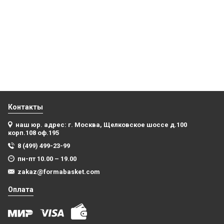
шапка NBA вязаная теплая с помпоном
1 999
₽
Купить
Контакты
наш юр. адрес: г. Москва, Щелковское шоссе д.100
корп.108 оф.195
8 (499) 499-23-99
пн-пт 10.00 – 19.00
zakaz@formabasket.com
Оплата