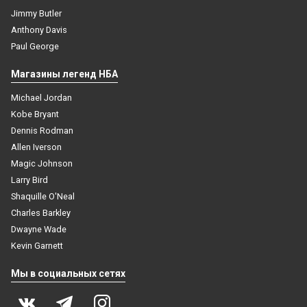
Jimmy Butler
Anthony Davis
Paul George
Магазины легенд НБА
Michael Jordan
Kobe Bryant
Dennis Rodman
Allen Iverson
Magic Johnson
Larry Bird
Shaquille O'Neal
Charles Barkley
Dwayne Wade
Kevin Garnett
шапка NBA вязаная теплая Бостон Селтикс
Мы в социальных сетях
1 999
₽