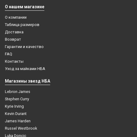
О нашем магазине
О компании
Таблица размеров
Доставка
Возврат
Гарантии и качество
FAQ
Контакты
шапка NBA вязаная теплая Бруклин Нетс с помпоном
Уход за майками НБА
Магазины звезд НБА
1 999
₽
Lebron James
Купить
Stephen Curry
Kyrie Irving
Kevin Durant
James Harden
Russel Westbrook
Luka Doncic