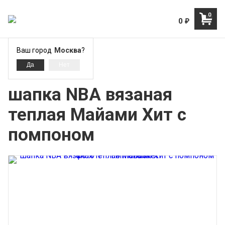
0
0
₽
Ваш город
Москва
?
Майами Хит - Miami Heat
шапка NBA вязаная
теплая Майами Хит с
помпоном