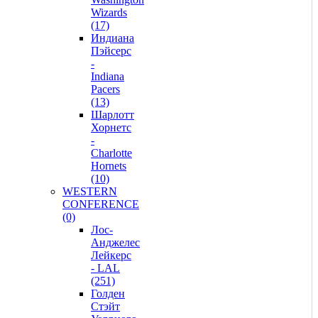
Wizards
(17)
Индиана
Пэйсерс
-
Indiana
Pacers
(13)
Шарлотт
Хорнетс
-
Charlotte
Hornets
(10)
WESTERN
CONFERENCE
(0)
Лос-
Анджелес
Лейкерс
- LAL
(251)
Голден
Стэйт