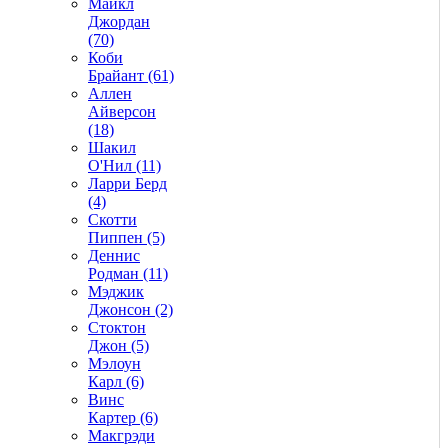
Майкл
Джордан
(70)
Коби
Брайант (61)
Аллен
Айверсон
(18)
Шакил
О'Нил (11)
Ларри Берд
(4)
Скотти
Пиппен (5)
Деннис
Родман (11)
Мэджик
Джонсон (2)
Стоктон
Джон (5)
Мэлоун
Карл (6)
Винс
Картер (6)
Макгрэди