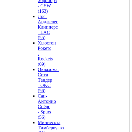
Уорриорз
- GSW
(163)
Лос-
Анджелес
Клипперс
- LAC
(55)
Хьюстон
Рокетс
-
Rockets
(69)
Оклахома-
Сити
Тандер
- OKC
(56)
Сан-
Антонио
Спёрс
- Spurs
(56)
Миннесота
Тимбервулвз