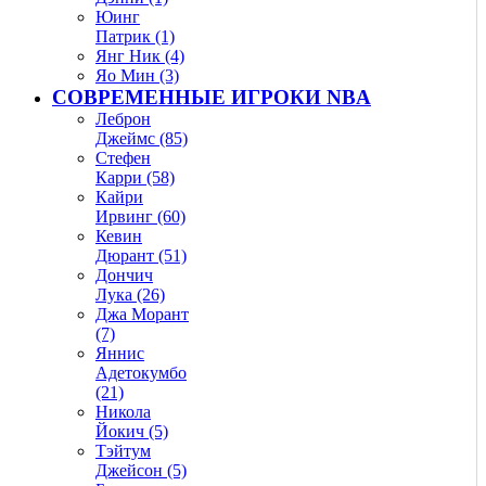
Юинг
Патрик (1)
Янг Ник (4)
Яо Мин (3)
СОВРЕМЕННЫЕ ИГРОКИ NBA
Леброн
Джеймс (85)
Стефен
Карри (58)
Кайри
Ирвинг (60)
Кевин
Дюрант (51)
Дончич
Лука (26)
Джа Морант
(7)
Яннис
Адетокумбо
(21)
Никола
Йокич (5)
Тэйтум
Джейсон (5)