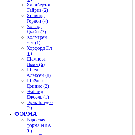
Халибертон
Тайриз (2)
Хейворд
Гордон (4)
Ховард
Дуайт (7)
Холмгрен
Чет (1)
Хорфорд Эл
(6)
Шамперт
Иман (6)
Швед
Алексей (8)
Шрёдер
Дэннис (2)
Эмбиид
Джоэль (1)
Эрик Бледсо
(3)
ФОРМА
Взрослая
форма NBA
(0)