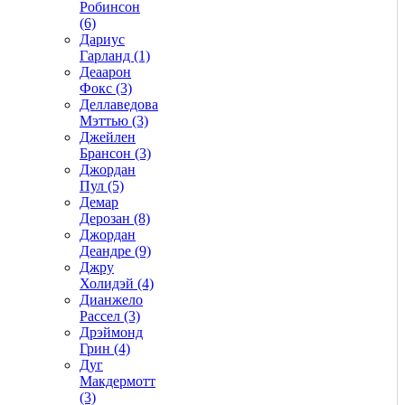
Робинсон
(6)
Дариус
Гарланд (1)
Деаарон
Фокс (3)
Деллаведова
Мэттью (3)
Джейлен
Брансон (3)
Джордан
Пул (5)
Демар
Дерозан (8)
Джордан
Деандре (9)
Джру
Холидэй (4)
Дианжело
Рассел (3)
Дрэймонд
Грин (4)
Дуг
Макдермотт
(3)