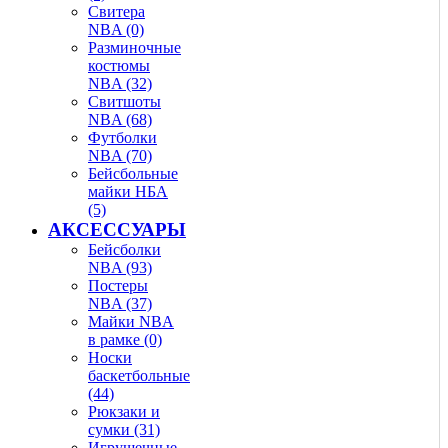
Свитера
NBA (0)
Разминочные
костюмы
NBA (32)
Свитшоты
NBA (68)
Футболки
NBA (70)
Бейсбольные
майки НБА
(5)
АКСЕССУАРЫ
Бейсболки
NBA (93)
Постеры
NBA (37)
Майки NBA
в рамке (0)
Носки
баскетбольные
(44)
Рюкзаки и
сумки (31)
Игрушечные