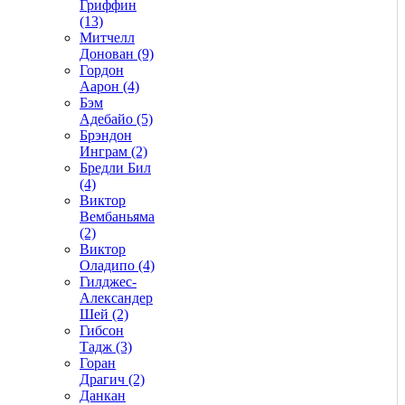
Гриффин
(13)
Митчелл
Донован (9)
Гордон
Аарон (4)
Бэм
Адебайо (5)
Брэндон
Инграм (2)
Бредли Бил
(4)
Виктор
Вембаньяма
(2)
Виктор
Оладипо (4)
Гилджес-
Александер
Шей (2)
Гибсон
Тадж (3)
Горан
Драгич (2)
Данкан