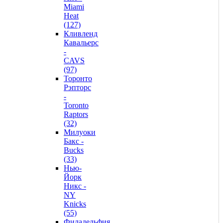
Miami
Heat
(127)
Кливленд
Кавальерс
-
CAVS
(97)
Торонто
Рэпторс
-
Toronto
Raptors
(32)
Милуоки
Бакс -
Bucks
(33)
Нью-
Йорк
Никс -
NY
Knicks
(55)
Филадельфия