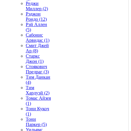
Реджи
Миллер (2)
Рэджон
Рондо (12)
Рэй Аллен
(5)
Сабонис
Арвидас (1)
Смит Джей
Ар (8)
Старкс
Джон (1)
Стоякович
Предраг (3)
Тим Данкан
(4)
Тим
Хардуэй (2)
Томас Айзея
(1)
Тони Кукоч
(1)
Тони
Паркер (5)
Уильямс