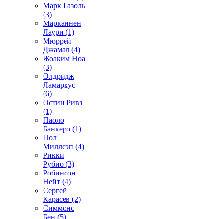
Марк Газоль
(3)
Марканнен
Лаури (1)
Мюррей
Джамал (4)
Жоаким Ноа
(3)
Олдридж
Ламаркус
(6)
Остин Ривз
(1)
Паоло
Банкеро (1)
Пол
Миллсэп (4)
Рикки
Рубио (3)
Робинсон
Нейт (4)
Сергей
Карасев (2)
Симмонс
Бен (5)