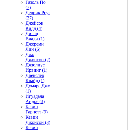
Газоль По
(7)
Деррик Роуз
(27)
Джейсон
Кидд (4)
Дивац
Влади (1)
Джереми
Лин (6)
Джо
Джонсон (2)
Джюлиус
Ирвинг (1)
Дрекслер
Клайд (1)
Думарс Джо
(1)
Игуадала
Андре (3)
Кевин
Гарнетт (9)
Кевин
Джонсон (3)
Кевин