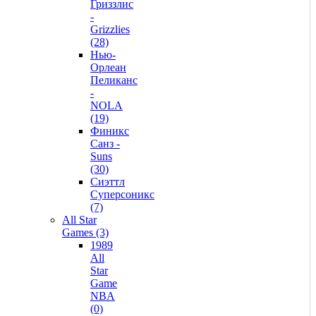
Гриззлис
-
Grizzlies
(28)
Нью-
Орлеан
Пеликанс
-
NOLA
(19)
Финикс
Санз -
Suns
(30)
Сиэттл
Суперсоникс
(7)
All Star
Games (3)
1989
All
Star
Game
NBA
(0)