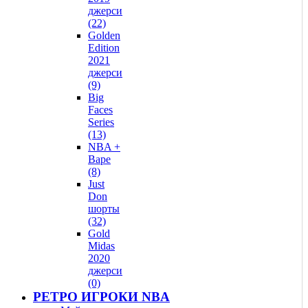
джерси
(22)
Golden
Edition
2021
джерси
(9)
Big
Faces
Series
(13)
NBA +
Bape
(8)
Just
Don
шорты
(32)
Gold
Midas
2020
джерси
(0)
РЕТРО ИГРОКИ NBA