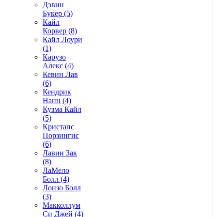
Дэвин
Букер (5)
Кайл
Корвер (8)
Кайл Лоури
(1)
Карузо
Алекс (4)
Кевин Лав
(6)
Кендрик
Нанн (4)
Кузма Кайл
(5)
Кристапс
Порзингис
(6)
Лавин Зак
(8)
ЛаМело
Болл (4)
Лонзо Болл
(3)
Макколлум
Си Джей (4)