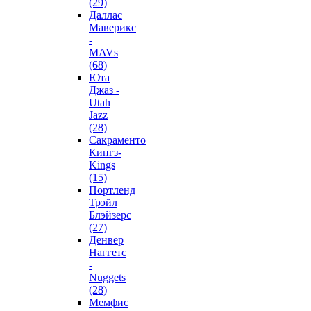
(29)
Даллас
Маверикс
-
MAVs
(68)
Юта
Джаз -
Utah
Jazz
(28)
Сакраменто
Кингз-
Kings
(15)
Портленд
Трэйл
Блэйзерс
(27)
Денвер
Наггетс
-
Nuggets
(28)
Мемфис