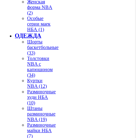
Женская
форма NBA
(2)
Особые
серии маек
НБА (1)
ОДЕЖДА
Шорты
баскетбольные
(33)
Толстовки
NBA с
капюшоном
(34)
Куртки
NBA (12)
Разминочные
худи НБА
(10)
Штаны
разминочные
NBA (19)
Разминочные
майки НБА
(7)