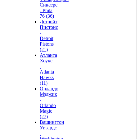
Сиксерс
- Phila
76 (36)
Детройт
Пистонс
-
Detroit
Pistons
(21)
Атланта
Хоукс
-
Atlanta
Hawks
(11)
Орландо
Мэджик
-
Orlando
Magic
(27)
Вашингтон
Уизардс
-
Washington