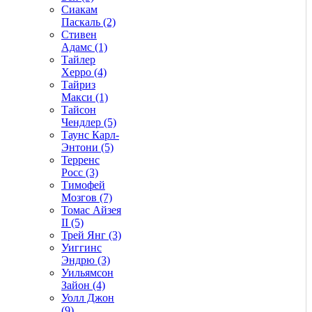
Сиакам
Паскаль (2)
Стивен
Адамс (1)
Тайлер
Херро (4)
Тайриз
Макси (1)
Тайсон
Чендлер (5)
Таунс Карл-
Энтони (5)
Терренс
Росс (3)
Тимофей
Мозгов (7)
Томас Айзея
II (5)
Трей Янг (3)
Уиггинс
Эндрю (3)
Уильямсон
Зайон (4)
Уолл Джон
(9)