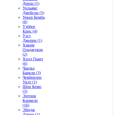
Дерон (1)
Уильямс
Джейсон (5)
Уокер Кемба
(8)
Уэббер
Крис (4)
Уэст
Джерри (1)
Хаким
Оладжувон
(2)
Хилл Грант
(6)
Чарльз
Баркли (3)
Чемберлен
Уилт (1)
Шон Кемп
(3)
Энтони
Кармело
(16)
Эйндж
Дэнни (1)