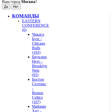
Ваш город
Москва
?
КОМАНДЫ
EASTERN
CONFERENCE
(0)
Чикаго
Булс /
Chicago
Bulls
(193)
Бруклин
Нетс -
Brooklyn
Nets
(93)
Бостон
Селтикс
-
Boston
Celtics
(107)
Майами
Хит -