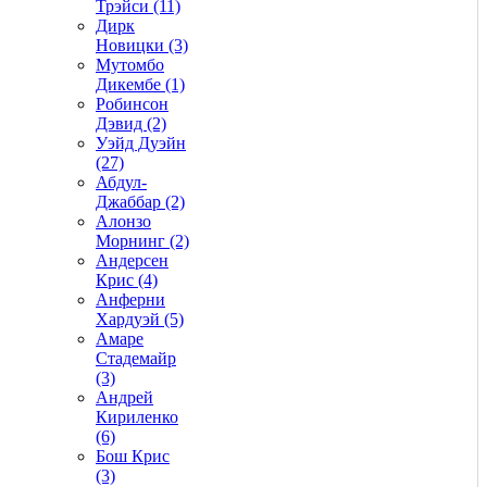
Трэйси (11)
Дирк
Новицки (3)
Мутомбо
Дикембе (1)
Робинсон
Дэвид (2)
Уэйд Дуэйн
(27)
Абдул-
Джаббар (2)
Алонзо
Морнинг (2)
Андерсен
Крис (4)
Анферни
Xардуэй (5)
Амаре
Стадемайр
(3)
Андрей
Кириленко
(6)
Бош Крис
(3)