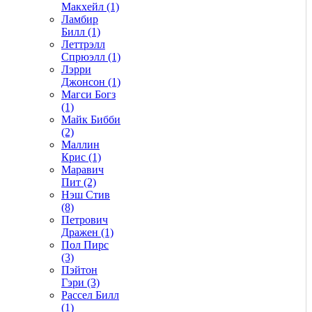
Макхейл (1)
Ламбир
Билл (1)
Леттрэлл
Спрюэлл (1)
Лэрри
Джонсон (1)
Магси Богз
(1)
Майк Бибби
(2)
Маллин
Крис (1)
Маравич
Пит (2)
Нэш Стив
(8)
Петрович
Дражен (1)
Пол Пирс
(3)
Пэйтон
Гэри (3)
Рассел Билл
(1)